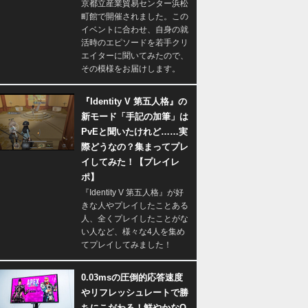
京都立産業貿易センター浜松
町館で開催されました。この
イベントに合わせ、自身の就
活時のエピソードを若手クリ
エイターに聞いてみたので、
その模様をお届けします。
『Identity V 第五人格』の
新モード「手記の加筆」は
PvEと聞いたけれど……実
際どうなの？集まってプレ
イしてみた！【プレイレ
ポ】
『Identity V 第五人格』が好
きな人やプレイしたことある
人、全くプレイしたことがな
い人など、様々な4人を集め
てプレイしてみました！
0.03msの圧倒的応答速度
やリフレッシュレートで勝
ちにこだわる！鮮やかなQ