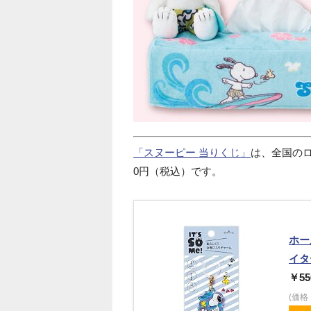
「スヌーピー 当りくじ」
は、全国のロ
0円（税込）です。
ホー
イター
￥55
(価