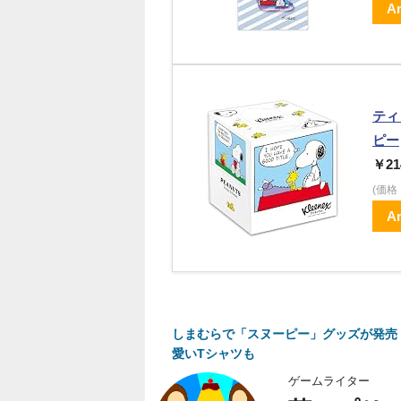
A
ティ
ピー
￥21
(価
A
しまむらで「スヌーピー」グッズが発売
愛いTシャツも
ゲームライター