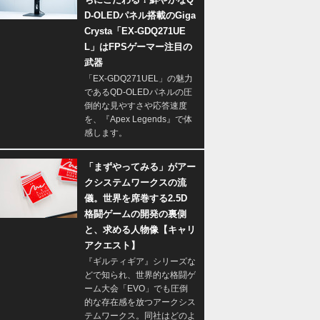
D-OLEDパネル搭載のGiga
Crysta「EX-GDQ271UE
L」はFPSゲーマー注目の
武器
「EX-GDQ271UEL」の魅力
であるQD-OLEDパネルの圧
倒的な見やすさや応答速度
を、『Apex Legends』で体
感します。
「まずやってみる」がアー
クシステムワークスの流
儀。世界を席巻する2.5D
格闘ゲームの開発の裏側
と、求める人物像【キャリ
アクエスト】
『ギルティギア』シリーズな
どで知られ、世界的な格闘ゲ
ーム大会「EVO」でも圧倒
的な存在感を放つアークシス
テムワークス。同社はどのよ