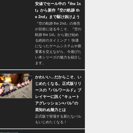
安値でセール中の『the 1s
t』から新作『空の軌跡 th
e 2nd』まで駆け抜けよう
『空の軌跡 the 2nd』の発売
が目前に迫る今こそ、『空の
軌跡 the 1st』から遊び始め
る絶好のタイミング！ 快適
になったゲームシステムや新
要素を交えながら、今遊びた
い本シリーズの魅力を紹介し
ます。
かわいい…だからこそ、い
じめたくなる。正式版リリ
ースの『パルワールド』プ
レイヤーに訊く“キュート
アグレッション×パル”の
底知れぬ魅力とは
正式版で登場する新たなパル
もいじめたくなる！