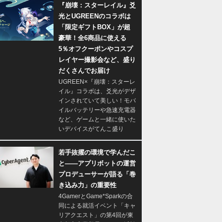
『崩壊：スターレイル』爻
光とUGREENのコラボは
「限定ギフトBOX」が超
豪華！全6商品に使える
5％オフクーポンやコスプ
レイヤー撮影会など、盛り
だくさんでお届け
UGREEN×『崩壊：スターレ
イル』コラボは、爻光がデザ
インされていて美しい！モバ
イルバッテリーや急速充電器
など、ゲームと一緒に使いた
いデバイスがてんこ盛り
若手抜擢の環境で学んだこ
と――アプリボットの運営
プロデューサーが語る「巻
き込み力」の重要性
4GamerとGame*Sparkの合
同による就活イベント「キャ
リアクエスト」の第4回が東