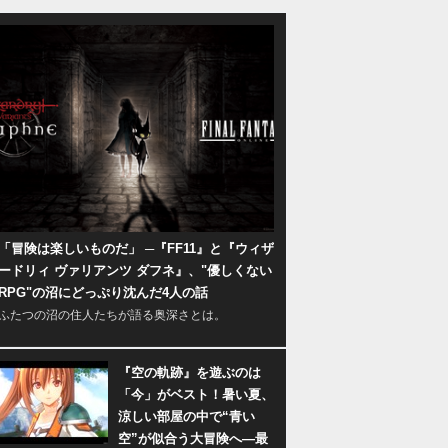
「冒険は楽しいものだ」 ─『FF11』と『ウィザ
ードリィ ヴァリアンツ ダフネ』、"優しくない
RPG"の沼にどっぷり沈んだ4人の話
ふたつの沼の住人たちが語る奥深さとは。
『空の軌跡』を遊ぶのは
「今」がベスト！暑い夏、
涼しい部屋の中で“青い
空”が似合う大冒険へ―最