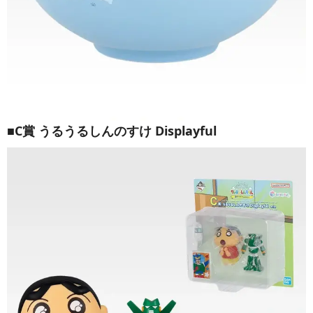
■C賞 うるうるしんのすけ Displayful