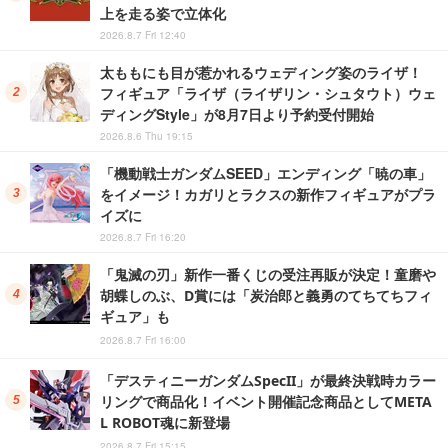
上を走る姿で立体化
2026.8.7 Fri 12:40
太ももにも目が惹かれるウェディング姿のライザ！
フィギュア「ライザ（ライザリン・シュタウト）ウェ
ディングStyle」が8月7日より予約受付開始
2026.8.6 Thu 19:15
「機動戦士ガンダムSEED」エンディング「暁の車」
をイメージ！カガリとラクスの新作フィギュアがプラ
イズに
2026.8.7 Fri 16:20
「鬼滅の刃」新作一番くじの受注再販が決定！童磨や
胡蝶しのぶ、D賞には「炭治郎と義勇のてちてちフィ
ギュア」も
2026.8.7 Fri 16:00
「デスティニーガンダムSpecII」が最終決戦時カラー
リングで商品化！イベント開催記念商品としてMETA
L ROBOT魂に新登場
2026.8.7 Fri 15:15