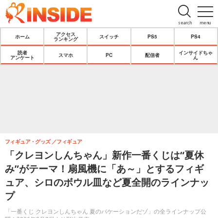
search
menu
アクセス
ホーム
スイッチ
PS5
PS4
ランキング
読者
インサイドちゃ
スマホ
PC
配信者
アンケート
ん
フィギュア・グッズ
フィギュア
「クレヨンしんちゃん」新作一番くじは“夏休
み”がテーマ！扇風機に「あ～」とするフィギ
ュア、シロのボウル皿など夏全開のラインナッ
プ
「一番くじ クレヨンしんちゃん 夏のバケーションだゾ」の全ラインナップ公