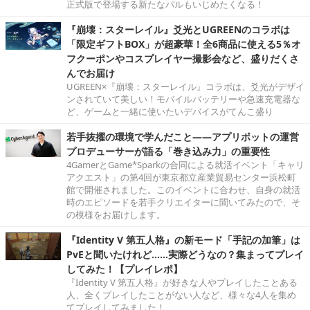
正式版で登場する新たなパルもいじめたくなる！
『崩壊：スターレイル』爻光とUGREENのコラボは
「限定ギフトBOX」が超豪華！全6商品に使える5％オ
フクーポンやコスプレイヤー撮影会など、盛りだくさ
んでお届け
UGREEN×『崩壊：スターレイル』コラボは、爻光がデザイ
ンされていて美しい！モバイルバッテリーや急速充電器な
ど、ゲームと一緒に使いたいデバイスがてんこ盛り
若手抜擢の環境で学んだこと――アプリボットの運営
プロデューサーが語る「巻き込み力」の重要性
4GamerとGame*Sparkの合同による就活イベント「キャリ
アクエスト」の第4回が東京都立産業貿易センター浜松町
館で開催されました。このイベントに合わせ、自身の就活
時のエピソードを若手クリエイターに聞いてみたので、そ
の模様をお届けします。
『Identity V 第五人格』の新モード「手記の加筆」は
PvEと聞いたけれど……実際どうなの？集まってプレイ
してみた！【プレイレポ】
『Identity V 第五人格』が好きな人やプレイしたことある
人、全くプレイしたことがない人など、様々な4人を集め
てプレイしてみました！