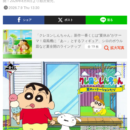
開！2026年8月8日より順次発売。
2026.7.9 Thu 13:30
シェア
ポスト
送る
「クレヨンしんちゃん」新作一番くじは“夏休み”がテー
マ！扇風機に「あ～」とするフィギュア、シロのボウル
皿など夏全開のラインナップ
全 19 枚
拡大写真