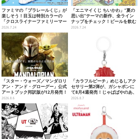
ファミマの「プラレールくじ」が
「エニマイくじ ちいかわ」“夏の
楽しそう！目玉は特別カラーの
思い出”テーマの新作、全ライン
「クロスライナーファミリーマー
ナップをチェック！ビールを飲む
ト号」、その他ライナップも注目
「くりまんじゅう」ぬいぐるみな
2026.7.24
2026.7.24
ど
「スター・ウォーズ／マンダロリ
「カラフルピーチ」めじるしアク
アン・アンド・グローグー」公式
セサリー第2弾が、ガシャポンに
アートブック邦訳版が12月発売！
て8月4週発売！じゃぱぱやのあ、
映画のコンセプトアートやスケッ
シヴァたちメンバー11名分ライン
2026.8.6
2026.8.7
チを掲載
ナップ