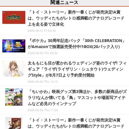
関連ニュース
「トイ・ストーリー」新作一番くじが発売決定!A賞
は、ウッディたちがレトロ感満載のアナログレコード
上を走る姿で立体化
2026.08.07 Fri 03:40
『ポケカ』30周年記念パック「30th CELEBRATION」
がAmazonで抽選販売受付中!1BOX(20パック入り)
2026.08.06 Thu 03:30
太ももにも目が惹かれるウェディング姿のライザ! フィ
ギュア「ライザ(ライザリン・シュタウト)ウェディン
グStyle」が8月7日より予約受付開始
2026.08.06 Thu 10:15
「ちいかわ」映画グッズ第3弾ほか、多数の新商品がズ
ラリ!なんか懐いてる「鳥」マスコットや場面写アイテ
ムなど必見のラインナップ
2026.08.06 Thu 11:25
「トイ・ストーリー」新作一番くじが発売決定!A賞
は、ウッディたちがレトロ感満載のアナログレコード