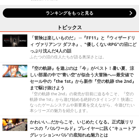
ランキングをもっと見る
トピックス
「冒険は楽しいものだ」 ─『FF11』と『ウィザードリ
ィ ヴァリアンツ ダフネ』、"優しくないRPG"の沼にど
っぷり沈んだ4人の話
ふたつの沼の住人たちが語る奥深さとは。
『空の軌跡』を遊ぶのは「今」がベスト！暑い夏、涼
しい部屋の中で“青い空”が似合う大冒険へ―最安値で
セール中の『the 1st』から新作『空の軌跡 the 2nd』
まで駆け抜けよう
『空の軌跡 the 2nd』の発売が目前に迫る今こそ、『空の
軌跡 the 1st』から遊び始める絶好のタイミング！ 快適に
なったゲームシステムや新要素を交えながら、今遊びたい
本シリーズの魅力を紹介します。
かわいい…だからこそ、いじめたくなる。正式版リリ
ースの『パルワールド』プレイヤーに訊く“キュートア
グレッション×パル”の底知れぬ魅力とは