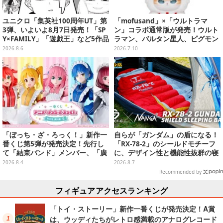
ユニクロ「集英社100周年UT」第
「mofusand」×「ウルトラマ
3弾、いよいよ8月7日発売！「SP
ン」コラボ通常版が発売！ウルト
Y×FAMILY」「遊戯王」など5作品
ラマン、バルタン星人、ピグモン
をデザイン
のコスチュームを着た“にゃん
2026.8.6
2026.7.10
こ”に胸キュン
「ぼっち・ざ・ろっく！」新作一
自らが「ガンダム」の盾になる！
番くじ第5弾が発売決定！先行し
「RX-78-2」のシールドモチーフ
て「結束バンド」メンバー、「廣
に、デザイン性と機能性抜群の寝
井きくり」のメイド衣装フィギュ
袋がプレバンで2次予約
2026.8.4
2026.8.7
アを公開
Recommended by
フィギュアアクセスランキング
「トイ・ストーリー」新作一番くじが発売決定！A賞
は、ウッディたちがレトロ感満載のアナログレコード