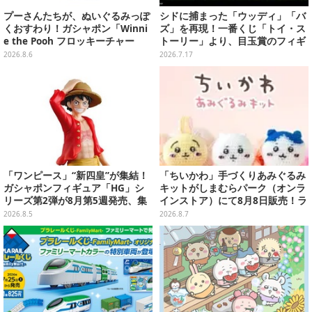
プーさんたちが、ぬいぐるみっぽ
シドに捕まった「ウッディ」「バ
くおすわり！ガシャポン「Winni
ズ」を再現！一番くじ「トイ・ス
e the Pooh フロッキーチャー
トーリー」より、目玉賞のフィギ
ム」ふわふわでどれも可愛い全4
ュアが先行公開
2026.8.6
2026.7.17
種
「ワンピース」“新四皇”が集結！
「ちいかわ」手づくりあみぐるみ
ガシャポンフィギュア「HG」シ
キットがしまむらパーク（オンラ
リーズ第2弾が8月第5週発売、集
インストア）にて8月8日販売！ラ
めて並べたくなるクオリティ
インナップ全3種、初心者向きの
2026.8.5
2026.8.7
編み方で作れちゃう