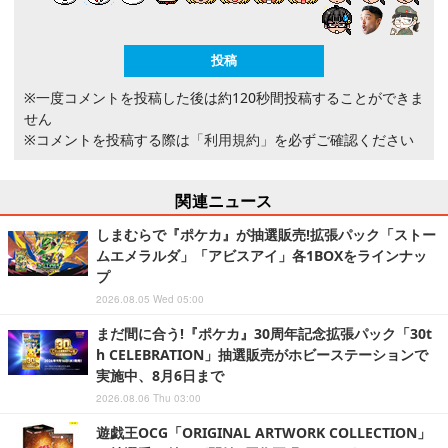
※一度コメントを投稿した後は約120秒間投稿することができま
せん
※コメントを投稿する際は
「利用規約」
を必ずご確認ください
関連ニュース
しまむらで『ポケカ』が抽選販売!拡張パック「ストー
ムエメラルダ」「アビスアイ」各1BOXをラインナッ
プ
2026.08.05 Wed 05:00
まだ間に合う!『ポケカ』30周年記念拡張パック「30t
h CELEBRATION」抽選販売がホビーステーションで
実施中、8月6日まで
2026.08.06 Thu 03:00
遊戯王OCG「ORIGINAL ARTWORK COLLECTION」