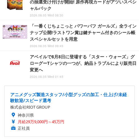
の抽選受け付けが開始! 原作再現カードがアツいスペシ
ャルパック
2026.08.05 Wed 08:30
「一番くじちょこっと パワーパフ ガールズ」全ライン
ナップ公開!ラストワン賞は鍵チャーム付きのシール帳
スペシャルセットを用意
2026.08.05 Wed 09:45
アベイルで8月8日に登場する「スター・ウォーズ」グ
ローグーTシャツの一つが、納品トラブルにより販売日
変更へ
2026.08.05 Wed 01:45
アニメグッズ製造スタッフ/小型グッズの加工・仕上げ/未経
験歓迎/スピード選考
株式会社RIOT GROUP
神奈川県
月給29万9,000円～45万円
正社員