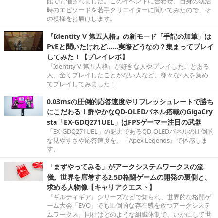
館で開催されました。このイベントに合わせ、自身の就活
時のエピソードを若手クリエイターに聞いてみたので、そ
の模様をお届けします。
『Identity V 第五人格』の新モード「手記の加筆」は
PvEと聞いたけれど……実際どうなの？集まってプレイ
してみた！【プレイレポ】
『Identity V 第五人格』が好きな人やプレイしたことある
人、全くプレイしたことがない人など、様々な4人を集め
てプレイしてみました！
0.03msの圧倒的応答速度やリフレッシュレートで勝ち
にこだわる！鮮やかなQD-OLEDパネル搭載のGigaCry
sta「EX-GDQ271UEL」はFPSゲーマー注目の武器
「EX-GDQ271UEL」の魅力であるQD-OLEDパネルの圧倒的
な見やすさや応答速度を、『Apex Legends』で体感しま
す。
「まずやってみる」がアークシステムワークスの流
儀。世界を席巻する2.5D格闘ゲームの開発の裏側と、
求める人物像【キャリアクエスト】
『ギルティギア』シリーズなどで知られ、世界的な格闘ゲ
ーム大会「EVO」でも圧倒的な存在感を放つアークシステ
ムワークス。同社はどのような組織体制で、いかにして世