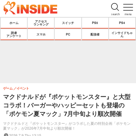
search
menu
アクセス
ホーム
スイッチ
PS5
PS4
ランキング
読者
インサイドちゃ
スマホ
PC
配信者
アンケート
ん
ゲーム
イベント
マクドナルドが『ポケットモンスター』と大型
コラボ！バーガーやハッピーセットも登場の
「ポケモン夏マック」7月中旬より順次開催
マクドナルドと『ポケットモンスター』がコラボした夏の特別企画「ポケモン
夏マック」が2026年7月中旬より順次開催！
2026.7.9 Thu 13:15