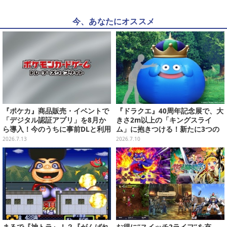
今、あなたにオススメ
『ポケカ』商品販売・イベントで
『ドラクエ』40周年記念展で、大
「デジタル認証アプリ」を8月か
きさ2m以上の「キングスライ
ら導入！今のうちに事前DLと利用
ム」に抱きつける！新たに3つの
登録をお願い
展示や、コラボレストランが公開
2026.7.13
2026.7.10
まるで『神トラ』！？『がんばれ
お得に“スイッチ2ライフ”を充