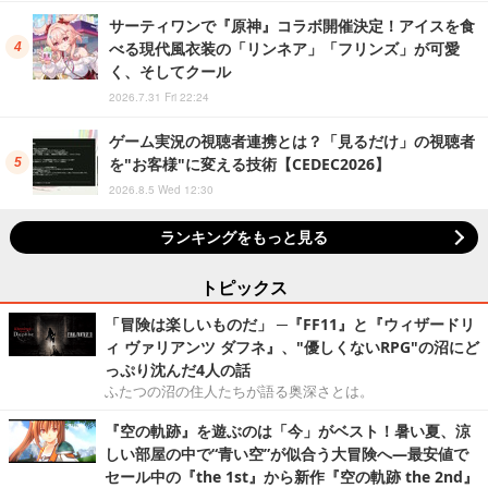
サーティワンで『原神』コラボ開催決定！アイスを食
べる現代風衣装の「リンネア」「フリンズ」が可愛
く、そしてクール
2026.7.31 Fri 22:24
ゲーム実況の視聴者連携とは？「見るだけ」の視聴者
を"お客様"に変える技術【CEDEC2026】
2026.8.5 Wed 12:30
ランキングをもっと見る
トピックス
「冒険は楽しいものだ」 ─『FF11』と『ウィザードリ
ィ ヴァリアンツ ダフネ』、"優しくないRPG"の沼にど
っぷり沈んだ4人の話
ふたつの沼の住人たちが語る奥深さとは。
『空の軌跡』を遊ぶのは「今」がベスト！暑い夏、涼
しい部屋の中で“青い空”が似合う大冒険へ―最安値で
セール中の『the 1st』から新作『空の軌跡 the 2nd』