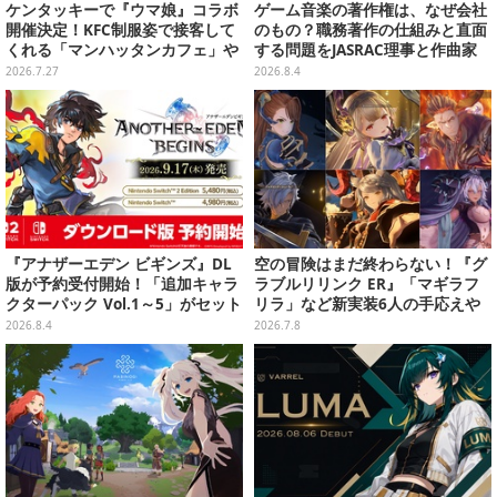
ケンタッキーで『ウマ娘』コラボ
ゲーム音楽の著作権は、なぜ会社
開催決定！KFC制服姿で接客して
のもの？職務著作の仕組みと直面
くれる「マンハッタンカフェ」や
する問題をJASRAC理事と作曲家
「ダンツフレーム」たちが可愛い
が徹底解説【CEDEC 2026】
2026.7.27
2026.8.4
『アナザーエデン ビギンズ』DL
空の冒険はまだ終わらない！『グ
版が予約受付開始！「追加キャラ
ラブルリリンク ER』「マギラフ
クターパック Vol.1～5」がセット
リラ」など新実装6人の手応えや
になったシーズンパスも展開
新要素の数々を一挙体験─シエ
2026.8.4
2026.7.8
テ・ソーンとの対決は激戦極まる
【プレイレポ】