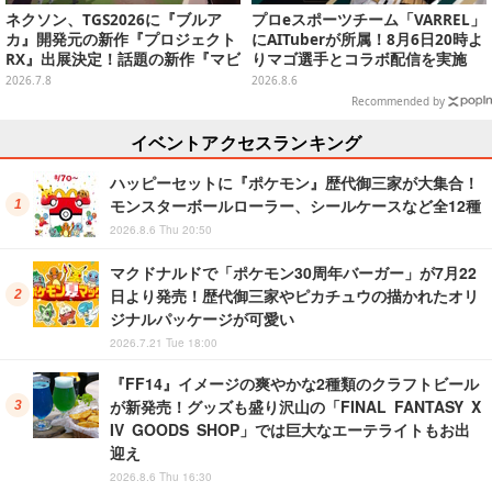
ネクソン、TGS2026に『ブルア
プロeスポーツチーム「VARREL」
カ』開発元の新作『プロジェクト
にAITuberが所属！8月6日20時よ
RX』出展決定！話題の新作『マビ
りマゴ選手とコラボ配信を実施
ノギモバイル』も
2026.7.8
2026.8.6
Recommended by
イベントアクセスランキング
ハッピーセットに『ポケモン』歴代御三家が大集合！
モンスターボールローラー、シールケースなど全12種
2026.8.6 Thu 20:50
マクドナルドで「ポケモン30周年バーガー」が7月22
日より発売！歴代御三家やピカチュウの描かれたオリ
ジナルパッケージが可愛い
2026.7.21 Tue 18:00
『FF14』イメージの爽やかな2種類のクラフトビール
が新発売！グッズも盛り沢山の「FINAL FANTASY X
IV GOODS SHOP」では巨大なエーテライトもお出
迎え
2026.8.6 Thu 16:30