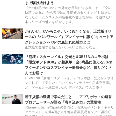
まで駆け抜けよう
『空の軌跡 the 2nd』の発売が目前に迫る今こそ、『空の
軌跡 the 1st』から遊び始める絶好のタイミング！ 快適に
なったゲームシステムや新要素を交えながら、今遊びたい
本シリーズの魅力を紹介します。
かわいい…だからこそ、いじめたくなる。正式版リリ
ースの『パルワールド』プレイヤーに訊く“キュートア
グレッション×パル”の底知れぬ魅力とは
正式版で登場する新たなパルもいじめたくなる！
『崩壊：スターレイル』爻光とUGREENのコラボは
「限定ギフトBOX」が超豪華！全6商品に使える5％オ
フクーポンやコスプレイヤー撮影会など、盛りだくさ
んでお届け
UGREEN×『崩壊：スターレイル』コラボは、爻光がデザイ
ンされていて美しい！モバイルバッテリーや急速充電器な
ど、ゲームと一緒に使いたいデバイスがてんこ盛り
若手抜擢の環境で学んだこと――アプリボットの運営
プロデューサーが語る「巻き込み力」の重要性
4GamerとGame*Sparkの合同による就活イベント「キャリ
アクエスト」の第4回が東京都立産業貿易センター浜松町