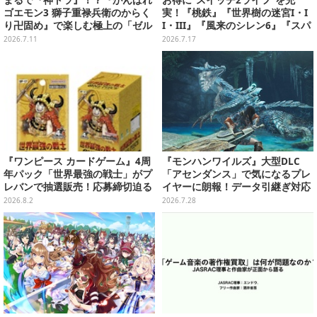
ゴエモン3 獅子重禄兵衛のからく
実！『桃鉄』『世界樹の迷宮I・I
り卍固め』で楽しむ極上の「ゼル
I・III』『風来のシレン6』『スパ
ダ要素」
ロボY』が3,278円─ゲオ店舗のゲ
2026.7.11
2026.7.17
ームセールを現地調査
『ワンピース カードゲーム』4周
『モンハンワイルズ』大型DLC
年パック「世界最強の戦士」がプ
「アセンダンス」で気になるプレ
レバンで抽選販売！応募締切迫る
イヤーに朗報！データ引継ぎ対応
の「序盤体験版」が配信決定
2026.8.2
2026.7.28