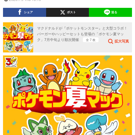
シェア
ポスト
送る
マクドナルドが『ポケットモンスター』と大型コラボ！
バーガーやハッピーセットも登場の「ポケモン夏マッ
ク」7月中旬より順次開催
全 7 枚
拡大写真