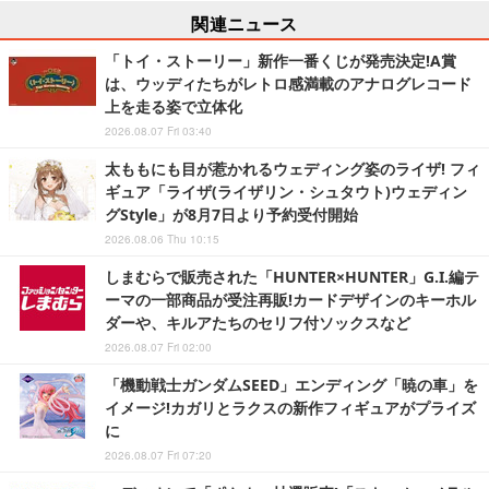
関連ニュース
「トイ・ストーリー」新作一番くじが発売決定!A賞
は、ウッディたちがレトロ感満載のアナログレコード
上を走る姿で立体化
2026.08.07 Fri 03:40
太ももにも目が惹かれるウェディング姿のライザ! フィ
ギュア「ライザ(ライザリン・シュタウト)ウェディン
グStyle」が8月7日より予約受付開始
2026.08.06 Thu 10:15
しまむらで販売された「HUNTER×HUNTER」G.I.編テ
ーマの一部商品が受注再販!カードデザインのキーホル
ダーや、キルアたちのセリフ付ソックスなど
2026.08.07 Fri 02:00
「機動戦士ガンダムSEED」エンディング「暁の車」を
イメージ!カガリとラクスの新作フィギュアがプライズ
に
2026.08.07 Fri 07:20