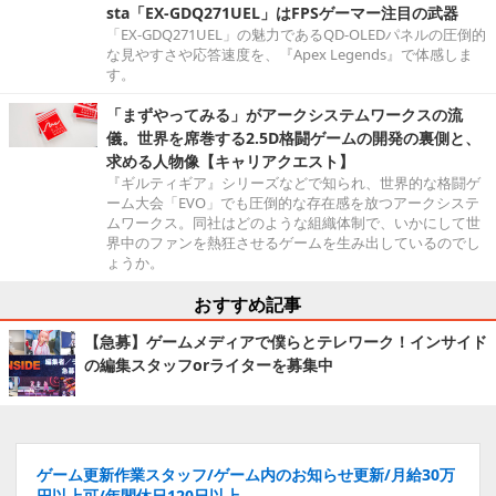
sta「EX-GDQ271UEL」はFPSゲーマー注目の武器
「EX-GDQ271UEL」の魅力であるQD-OLEDパネルの圧倒的
な見やすさや応答速度を、『Apex Legends』で体感しま
す。
「まずやってみる」がアークシステムワークスの流
儀。世界を席巻する2.5D格闘ゲームの開発の裏側と、
求める人物像【キャリアクエスト】
『ギルティギア』シリーズなどで知られ、世界的な格闘ゲ
ーム大会「EVO」でも圧倒的な存在感を放つアークシステ
ムワークス。同社はどのような組織体制で、いかにして世
界中のファンを熱狂させるゲームを生み出しているのでし
ょうか。
おすすめ記事
【急募】ゲームメディアで僕らとテレワーク！インサイド
の編集スタッフorライターを募集中
ゲーム更新作業スタッフ/ゲーム内のお知らせ更新/月給30万
円以上可/年間休日120日以上