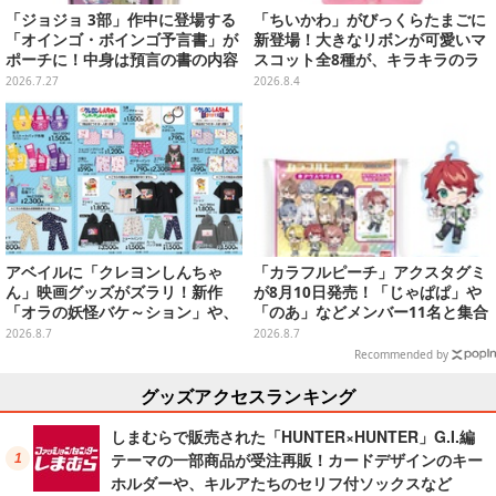
「ジョジョ 3部」作中に登場する
「ちいかわ」がびっくらたまごに
「オインゴ・ボインゴ予言書」が
新登場！大きなリボンが可愛いマ
ポーチに！中身は預言の書の内容
スコット全8種が、キラキラのラ
やアニメ総柄デザインをプリント
メ入り入浴剤から飛び出す
2026.7.27
2026.8.4
アベイルに「クレヨンしんちゃ
「カラフルピーチ」アクスタグミ
ん」映画グッズがズラリ！新作
が8月10日発売！「じゃぱぱ」や
「オラの妖怪バケ～ション」や、
「のあ」などメンバー11名と集合
「ヘンダーランド」「暗黒タマタ
デザイン全15種、ボールチェーン
2026.8.7
2026.8.7
マ」などをフィーチャー
付きでアクセサリーにも
Recommended by
グッズアクセスランキング
しまむらで販売された「HUNTER×HUNTER」G.I.編
テーマの一部商品が受注再販！カードデザインのキー
ホルダーや、キルアたちのセリフ付ソックスなど