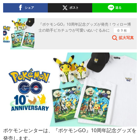
シェア
ポスト
送る
『ポケモンGO』10周年記念グッズが発売！ウィロー博
士の助手ピカチュウが可愛いぬいぐるみに
全 9 枚
拡大写真
ポケモンセンターは、『ポケモンGO』10周年記念グッズを
発売します。