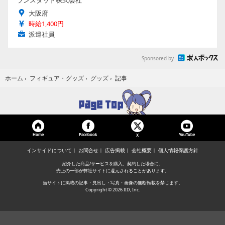
ランスタッド株式会社
大阪府
時給1,400円
派遣社員
Sponsored by
記事
ホーム
›
フィギュア・グッズ
›
グッズ
›
Home
Facebook
YouTube
X
インサイドについて
お問合せ
広告掲載
会社概要
個人情報保護方針
紹介した商品/サービスを購入、契約した場合に、
売上の一部が弊社サイトに還元されることがあります。
当サイトに掲載の記事・見出し・写真・画像の無断転載を禁じます。
Copyright © 2026 IID, Inc.