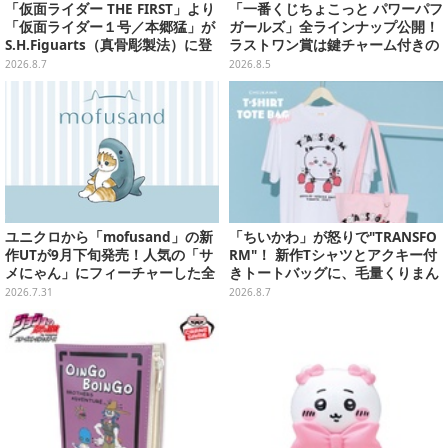
「仮面ライダー THE FIRST」より
「一番くじちょこっと パワーパフ
「仮面ライダー１号／本郷猛」が
ガールズ」全ラインナップ公開！
S.H.Figuarts（真骨彫製法）に登
ラストワン賞は鍵チャーム付きの
場！8月18日より予約受付開始
シール帳スペシャルセットを用意
2026.8.7
2026.8.5
ユニクロから「mofusand」の新
「ちいかわ」が怒りで"TRANSFO
作UTが9月下旬発売！人気の「サ
RM"！ 新作Tシャツとアクキー付
メにゃん」にフィーチャーした全
きトートバッグに、毛量くりまん
4種類
じゅうなど全6アイテムが仲間入
2026.7.31
2026.8.7
り