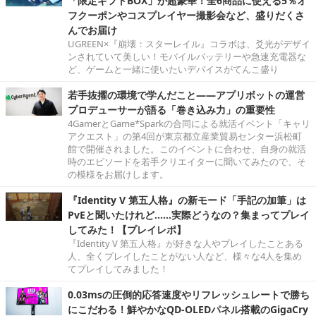
「限定ギフトBOX」が超豪華！全6商品に使える5％オ
フクーポンやコスプレイヤー撮影会など、盛りだくさ
んでお届け
UGREEN×『崩壊：スターレイル』コラボは、爻光がデザイ
ンされていて美しい！モバイルバッテリーや急速充電器な
ど、ゲームと一緒に使いたいデバイスがてんこ盛り
若手抜擢の環境で学んだこと――アプリボットの運営
プロデューサーが語る「巻き込み力」の重要性
4GamerとGame*Sparkの合同による就活イベント「キャリ
アクエスト」の第4回が東京都立産業貿易センター浜松町
館で開催されました。このイベントに合わせ、自身の就活
時のエピソードを若手クリエイターに聞いてみたので、そ
の模様をお届けします。
『Identity V 第五人格』の新モード「手記の加筆」は
PvEと聞いたけれど……実際どうなの？集まってプレイ
してみた！【プレイレポ】
『Identity V 第五人格』が好きな人やプレイしたことある
人、全くプレイしたことがない人など、様々な4人を集め
てプレイしてみました！
0.03msの圧倒的応答速度やリフレッシュレートで勝ち
にこだわる！鮮やかなQD-OLEDパネル搭載のGigaCry