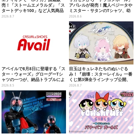
売！「ストームエメラルダ」「ス
アパレルが発売！魔人ベジータや
タートデッキ100」など人気商品
ミスター・サタンのTシャツ、幼
が対象
少期悟空のパーカーなど幅広いデ
2026.8.7
2026.8.6
ザイン
アベイルで8月8日に登場する「ス
目玉はキュレネたちのぬいぐる
ター・ウォーズ」グローグーTシ
み！『崩壊：スターレイル』一番
ャツの一つが、納品トラブルによ
くじ第3弾全ラインナップ公開、
り販売日変更へ
美麗ビジュアルのアクリルボード
2026.8.5
2026.8.7
など用意