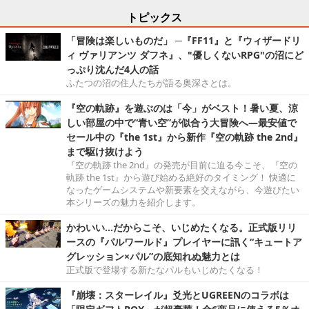
トピックス
「冒険は楽しいものだ」 ─『FF11』と『ウィザードリ
ィ ヴァリアンツ ダフネ』、"優しくないRPG"の沼にど
っぷり沈んだ4人の話
ふたつの沼の住人たちが語る奥深さとは。
『空の軌跡』を遊ぶのは「今」がベスト！暑い夏、涼
しい部屋の中で“青い空”が似合う大冒険へ―最安値で
セール中の『the 1st』から新作『空の軌跡 the 2nd』
まで駆け抜けよう
『空の軌跡 the 2nd』の発売が目前に迫る今こそ、『空の
軌跡 the 1st』から遊び始める絶好のタイミング！ 快適に
なったゲームシステムや新要素を交えながら、今遊びたい
本シリーズの魅力を紹介します。
かわいい…だからこそ、いじめたくなる。正式版リリ
ースの『パルワールド』プレイヤーに訊く“キュートア
グレッション×パル”の底知れぬ魅力とは
正式版で登場する新たなパルもいじめたくなる！
『崩壊：スターレイル』爻光とUGREENのコラボは