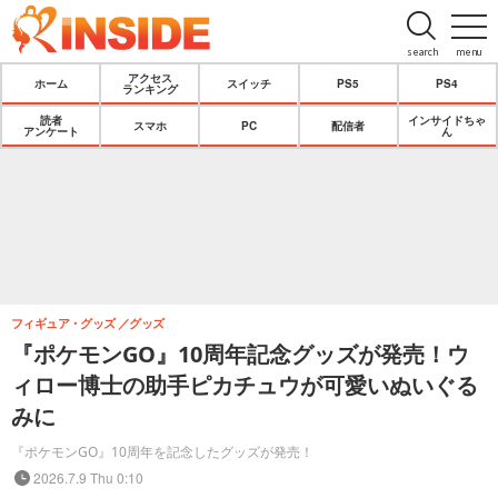
search
menu
アクセス
ホーム
スイッチ
PS5
PS4
ランキング
読者
インサイドちゃ
スマホ
PC
配信者
アンケート
ん
フィギュア・グッズ
グッズ
『ポケモンGO』10周年記念グッズが発売！ウ
ィロー博士の助手ピカチュウが可愛いぬいぐる
みに
『ポケモンGO』10周年を記念したグッズが発売！
2026.7.9 Thu 0:10