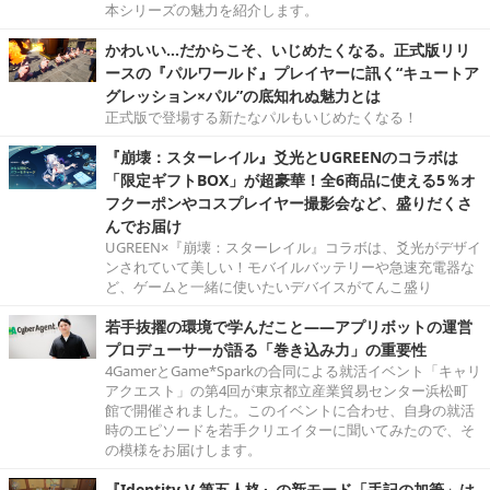
本シリーズの魅力を紹介します。
かわいい…だからこそ、いじめたくなる。正式版リリ
ースの『パルワールド』プレイヤーに訊く“キュートア
グレッション×パル”の底知れぬ魅力とは
正式版で登場する新たなパルもいじめたくなる！
『崩壊：スターレイル』爻光とUGREENのコラボは
「限定ギフトBOX」が超豪華！全6商品に使える5％オ
フクーポンやコスプレイヤー撮影会など、盛りだくさ
んでお届け
UGREEN×『崩壊：スターレイル』コラボは、爻光がデザイ
ンされていて美しい！モバイルバッテリーや急速充電器な
ど、ゲームと一緒に使いたいデバイスがてんこ盛り
若手抜擢の環境で学んだこと――アプリボットの運営
プロデューサーが語る「巻き込み力」の重要性
4GamerとGame*Sparkの合同による就活イベント「キャリ
アクエスト」の第4回が東京都立産業貿易センター浜松町
館で開催されました。このイベントに合わせ、自身の就活
時のエピソードを若手クリエイターに聞いてみたので、そ
の模様をお届けします。
『Identity V 第五人格』の新モード「手記の加筆」は