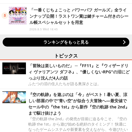
「一番くじちょこっと パワーパフ ガールズ」全ライ
ンナップ公開！ラストワン賞は鍵チャーム付きのシー
ル帳スペシャルセットを用意
2026.8.5 Wed 18:45
ランキングをもっと見る
トピックス
「冒険は楽しいものだ」 ─『FF11』と『ウィザードリ
ィ ヴァリアンツ ダフネ』、"優しくないRPG"の沼にど
っぷり沈んだ4人の話
ふたつの沼の住人たちが語る奥深さとは。
『空の軌跡』を遊ぶのは「今」がベスト！暑い夏、涼
しい部屋の中で“青い空”が似合う大冒険へ―最安値で
セール中の『the 1st』から新作『空の軌跡 the 2nd』
まで駆け抜けよう
『空の軌跡 the 2nd』の発売が目前に迫る今こそ、『空の
軌跡 the 1st』から遊び始める絶好のタイミング！ 快適に
なったゲームシステムや新要素を交えながら、今遊びたい