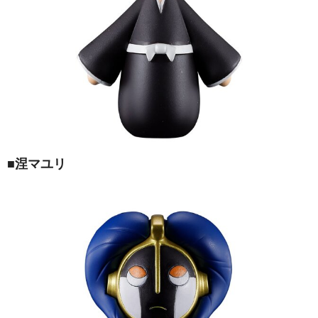
■涅マユリ