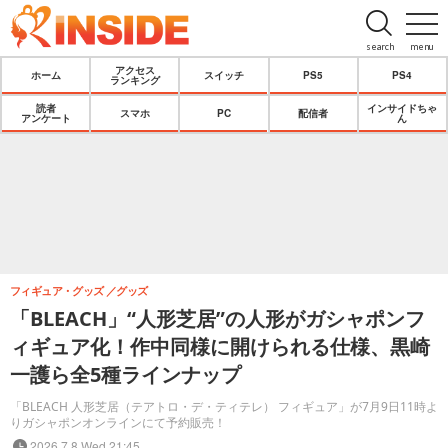
search
menu
アクセス
ホーム
スイッチ
PS5
PS4
ランキング
読者
インサイドちゃ
スマホ
PC
配信者
アンケート
ん
フィギュア・グッズ
グッズ
「BLEACH」“人形芝居”の人形がガシャポンフ
ィギュア化！作中同様に開けられる仕様、黒崎
一護ら全5種ラインナップ
「BLEACH 人形芝居（テアトロ・デ・ティテレ） フィギュア」が7月9日11時よ
りガシャポンオンラインにて予約販売！
2026.7.8 Wed 21:45