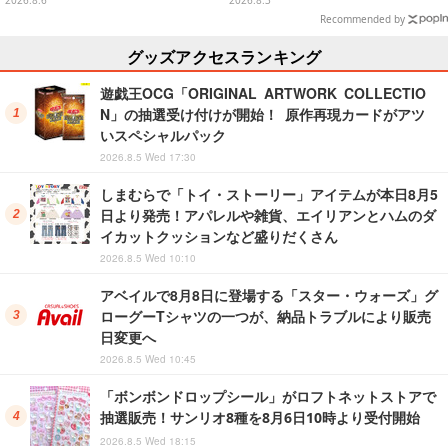
2026.8.6
2026.8.3
きり帽子が8月プライズ展開
Recommended by
グッズアクセスランキング
遊戯王OCG「ORIGINAL ARTWORK COLLECTIO
N」の抽選受け付けが開始！ 原作再現カードがアツ
いスペシャルパック
2026.8.5 Wed 17:30
しまむらで「トイ・ストーリー」アイテムが本日8月5
日より発売！アパレルや雑貨、エイリアンとハムのダ
イカットクッションなど盛りだくさん
2026.8.5 Wed 10:10
アベイルで8月8日に登場する「スター・ウォーズ」グ
ローグーTシャツの一つが、納品トラブルにより販売
日変更へ
2026.8.5 Wed 10:45
「ボンボンドロップシール」がロフトネットストアで
抽選販売！サンリオ8種を8月6日10時より受付開始
2026.8.5 Wed 18:15