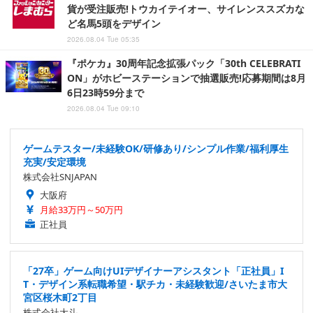
貨が受注販売!トウカイテイオー、サイレンススズカな
ど名馬5頭をデザイン
2026.08.04 Tue 05:35
『ポケカ』30周年記念拡張パック「30th CELEBRATI
ON」がホビーステーションで抽選販売!応募期間は8月
6日23時59分まで
2026.08.04 Tue 09:10
ゲームテスター/未経験OK/研修あり/シンプル作業/福利厚生
充実/安定環境
株式会社SNJAPAN
大阪府
月給33万円～50万円
正社員
「27卒」ゲーム向けUIデザイナーアシスタント「正社員」I
T・デザイン系転職希望・駅チカ・未経験歓迎/さいたま市大
宮区桜木町2丁目
株式会社大斗