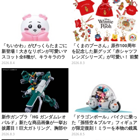
「ちいかわ」がびっくらたまごに
「くまのプーさん」原作100周年
新登場！大きなリボンが可愛いマ
を記念した新グッズ「赤シャツフ
スコット全8種が、キラキラのラ
レンズシリーズ」が可愛い！ 前髪
メ入り入浴剤から飛び出す
クリップやキーチャーム、「おき
2026.8.4
2026.8.3
がえハンドクリーム」などライン
ナップ
新作ガンプラ「HG ガンダムレオ
「ドラゴンボール」バイクに乗っ
パルド」新たな商品画像が一挙お
た「孫悟空＆ブルマ」フィギュア
披露目！巨大ガトリング、胸部や
が限定復刻！ミラーを本物の鏡風
肩武装のハッチ展開までたっぷり
や、ブルマの目元が映りこむ描写
2026.8.3
2026.8.5
11枚
にできるステッカーを収録