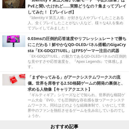
PvEと聞いたけれど……実際どうなの？集まってプレイ
してみた！【プレイレポ】
『Identity V 第五人格』が好きな人やプレイしたことある
人、全くプレイしたことがない人など、様々な4人を集め
てプレイしてみました！
0.03msの圧倒的応答速度やリフレッシュレートで勝ち
にこだわる！鮮やかなQD-OLEDパネル搭載のGigaCry
sta「EX-GDQ271UEL」はFPSゲーマー注目の武器
「EX-GDQ271UEL」の魅力であるQD-OLEDパネルの圧倒的
な見やすさや応答速度を、『Apex Legends』で体感しま
す。
「まずやってみる」がアークシステムワークスの流
儀。世界を席巻する2.5D格闘ゲームの開発の裏側と、
求める人物像【キャリアクエスト】
『ギルティギア』シリーズなどで知られ、世界的な格闘ゲ
ーム大会「EVO」でも圧倒的な存在感を放つアークシステ
ムワークス。同社はどのような組織体制で、いかにして世
界中のファンを熱狂させるゲームを生み出しているのでし
ょうか。
おすすめ記事