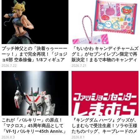
プッチ神父との「決着ゥゥーーー
「ちいかわ キャンディチャームズ
ーッ！」まで完全再現！「ジョジ
グミ」がセブンイレブン限定で再
ョ6部 空条徐倫」1/8フィギュア
販決定！まるで本物のキャンディ
が予約開始
のような、カラフルボールチェー
2026.7.22
2026.7.21
ン付チャーム全8種
これが「バルキリー」の原点！
『キングダム ハーツ』グッズが、
「マクロス」45周年商品として
しまむらで受注生産！ソラや王様
「VF-1J バルキリー45th Anniv.」
たちのバッグ、キーブレードのメ
が予約開始
ガネケースなど
2026.8.3
2026.8.1