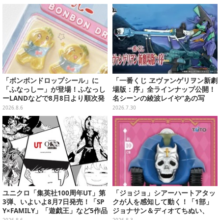
「ボンボンドロップシール」に
「一番くじ ヱヴァンゲリヲン新劇
「ふなっしー」が登場！ふなっし
場版：序」全ラインナップ公開！
ーLANDなどで8月8日より順次発
名シーンの綾波レイや“あの写
売
真”の葛城ミサトフィギュアほ
2026.8.6
2026.7.30
か、場面写クリアファイルなど
ユニクロ「集英社100周年UT」第
「ジョジョ」シアーハートアタッ
3弾、いよいよ8月7日発売！「SP
クが人を感知して動く！「1部」
Y×FAMILY」「遊戯王」など5作品
ジョナサン＆ディオてちぬい、
をデザイン
「3部」イギー＆クリームのなり