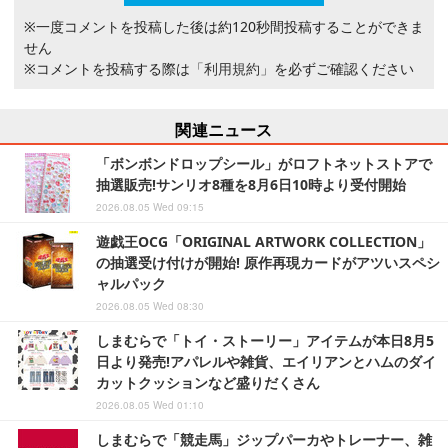
※一度コメントを投稿した後は約120秒間投稿することができま
せん
※コメントを投稿する際は
「利用規約」
を必ずご確認ください
関連ニュース
「ボンボンドロップシール」がロフトネットストアで
抽選販売!サンリオ8種を8月6日10時より受付開始
2026.08.05 Wed 09:15
遊戯王OCG「ORIGINAL ARTWORK COLLECTION」
の抽選受け付けが開始! 原作再現カードがアツいスペシ
ャルパック
2026.08.05 Wed 08:30
しまむらで「トイ・ストーリー」アイテムが本日8月5
日より発売!アパレルや雑貨、エイリアンとハムのダイ
カットクッションなど盛りだくさん
2026.08.05 Wed 01:10
しまむらで「競走馬」ジップパーカやトレーナー、雑