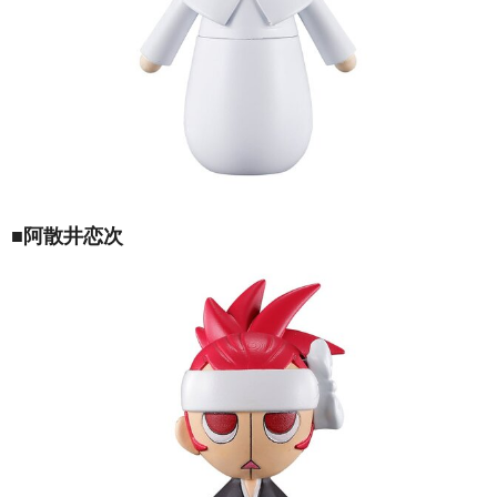
■阿散井恋次