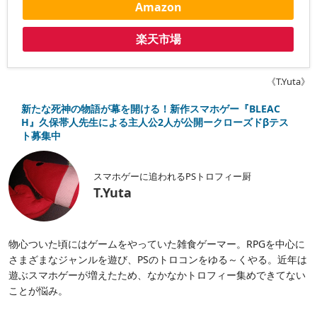
Amazon
楽天市場
《T.Yuta》
新たな死神の物語が幕を開ける！新作スマホゲー『BLEAC
H』久保帯人先生による主人公2人が公開ークローズドβテス
ト募集中
スマホゲーに追われるPSトロフィー厨
T.Yuta
物心ついた頃にはゲームをやっていた雑食ゲーマー。RPGを中心に
さまざまなジャンルを遊び、PSのトロコンをゆる～くやる。近年は
遊ぶスマホゲーが増えたため、なかなかトロフィー集めできてない
ことが悩み。