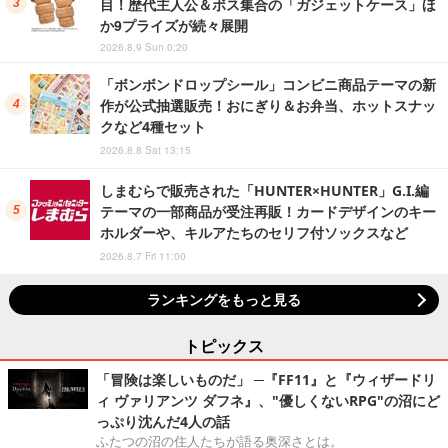
目！歴代主人公＆ボス集合の「ガジェットケース」ほ
か9プライズが続々展開
2026.8.9 Sun 0:20
「ボンボンドロップシール」コンビニ商品テーマの新
作が公式抽選販売！おにぎり＆お弁当、ホットスナッ
クなど4種セット
2026.8.8 Sat 13:15
しまむらで販売された「HUNTER×HUNTER」G.I.編
テーマの一部商品が受注再販！カードデザインのキー
ホルダーや、キルアたちのセリフ付ソックスなど
2026.8.7 Fri 11:00
ランキングをもっと見る
トピックス
「冒険は楽しいものだ」 ─『FF11』と『ウィザードリ
ィ ヴァリアンツ ダフネ』、"優しくないRPG"の沼にど
っぷり沈んだ4人の話
ふたつの沼の住人たちが語る奥深さとは。