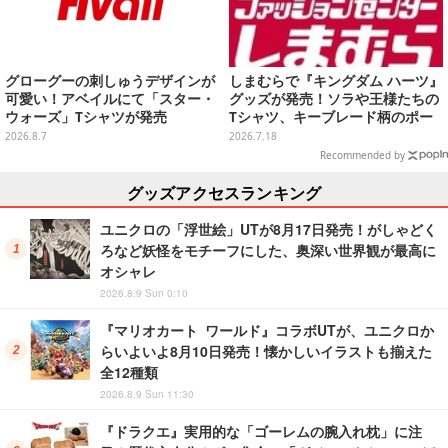
グローグーの刺しゅうデザインが
しまむらで『キングダム ハーツ』
可愛い！アベイルにて「スター・
グッズが発売！ソラや王様たちの
ウォーズ」Tシャツが発売
Tシャツ、キーブレード柄のポー
チなど幅広いデザイン
2026.8.7
2026.7.18
Recommended by
グッズアクセスランキング
ユニクロの「浮世絵」UTが8月17日発売！がしゃどく
ろなど妖怪をモチーフにした、奥深い世界観が最高に
オシャレ
2026.8.9 Sun 0:10
『マリオカート ワールド』コラボUTが、ユニクロか
らいよいよ8月10日発売！懐かしいイラストも揃えた
全12種類
2026.8.9 Sun 11:30
『ドラクエ』実用的な「ゴーレムの腕入れ枕」に注