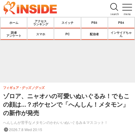
search
menu
アクセス
ホーム
スイッチ
PS5
PS4
ランキング
読者
インサイドちゃ
スマホ
PC
配信者
アンケート
ん
フィギュア・グッズ
グッズ
ゾロア、ニャオハの可愛いぬいぐるみ！でもこ
の顔は…？ポケセンで「へんしん！メタモン」
の新作が発売
へんしんが苦手なメタモンのかわいいぬいぐるみ＆マスコット！
2026.7.8 Wed 20:15