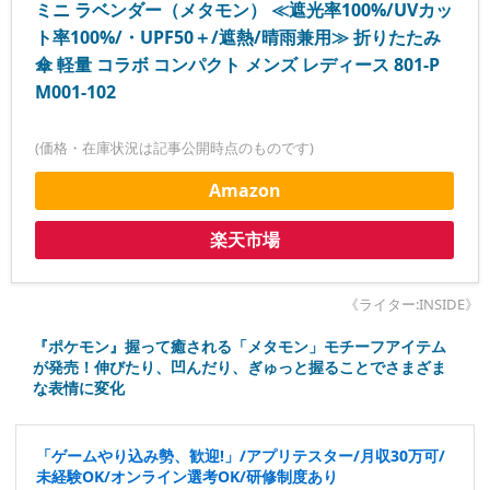
ミニ ラベンダー（メタモン） ≪遮光率100%/UVカッ
ト率100%/・UPF50＋/遮熱/晴雨兼用≫ 折りたたみ
傘 軽量 コラボ コンパクト メンズ レディース 801-P
M001-102
(価格・在庫状況は記事公開時点のものです)
Amazon
楽天市場
《ライター:INSIDE》
『ポケモン』握って癒される「メタモン」モチーフアイテム
が発売！伸びたり、凹んだり、ぎゅっと握ることでさまざま
な表情に変化
「ゲームやり込み勢、歓迎!」/アプリテスター/月収30万可/
未経験OK/オンライン選考OK/研修制度あり