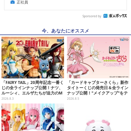
正社員
Sponsored by
今、あなたにオススメ
「FAIRY TAIL」20周年記念一番く
「カードキャプターさくら」新作
じの全ラインナップ公開！ナツ、
タイトーくじの発売日＆全ライン
ルーシィ、エルザたちが迫力のM
ナップ公開！"メイクアップ"をテ
ASTERLISEで初登場
ーマに、日常でも使いたくなるア
2026.8.3
2026.8.5
イテムがズラリ