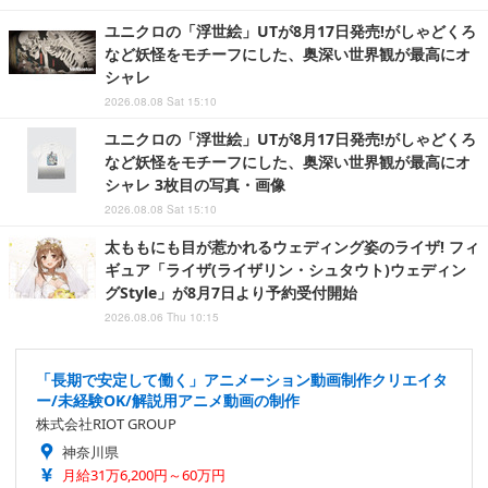
ユニクロの「浮世絵」UTが8月17日発売!がしゃどくろ
など妖怪をモチーフにした、奥深い世界観が最高にオ
シャレ
2026.08.08 Sat 15:10
ユニクロの「浮世絵」UTが8月17日発売!がしゃどくろ
など妖怪をモチーフにした、奥深い世界観が最高にオ
シャレ 3枚目の写真・画像
2026.08.08 Sat 15:10
太ももにも目が惹かれるウェディング姿のライザ! フィ
ギュア「ライザ(ライザリン・シュタウト)ウェディン
グStyle」が8月7日より予約受付開始
2026.08.06 Thu 10:15
「長期で安定して働く」アニメーション動画制作クリエイタ
ー/未経験OK/解説用アニメ動画の制作
株式会社RIOT GROUP
神奈川県
月給31万6,200円～60万円