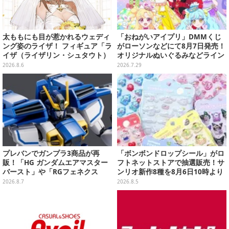
太ももにも目が惹かれるウェディ
「おねがいアイプリ」DMMくじ
ング姿のライザ！ フィギュア「ラ
がローソンなどにて8月7日発売！
イザ（ライザリン・シュタウト）
オリジナルぬいぐるみなどライン
ウェディングStyle」が8月7日よ
ナップ、各等賞にスペシャルアイ
2026.8.6
2026.7.29
り予約受付開始
プリカードが付属
プレバンでガンプラ3商品が再
「ボンボンドロップシール」がロ
販！「HG ガンダムエアマスター
フトネットストアで抽選販売！サ
バースト」や「RGフェネクス
ンリオ新作8種を8月6日10時より
（ナラティブVer.）」も
受付開始
2026.8.7
2026.8.5