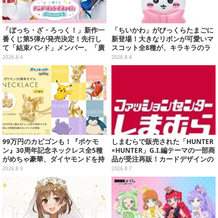
「ぼっち・ざ・ろっく！」新作一
「ちいかわ」がびっくらたまごに
番くじ第5弾が発売決定！先行し
新登場！大きなリボンが可愛いマ
て「結束バンド」メンバー、「廣
スコット全8種が、キラキラのラ
井きくり」のメイド衣装フィギュ
メ入り入浴剤から飛び出す
2026.8.4
2026.8.4
アを公開
99万円のカビゴンも！『ポケモ
しまむらで販売された「HUNTER
ン』30周年記念ネックレス全5種
×HUNTER」G.I.編テーマの一部商
がめちゃ豪華、ダイヤモンドを持
品が受注再販！カードデザインの
ったピカチュウやコイキング
キーホルダーや、キルアたちのセ
2026.8.9
2026.8.7
の“はねる”も
リフ付ソックスなど