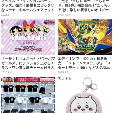
アベイルで『キングダムハーツ』
「たまごっち にゅー!ごっちカー
グッズが発売！部屋着にピッタリ
ド」第3弾が順次発売！“ごっちレ
なステテコやルームウェアセット
ア”は、楽しい夏祭りのオリジナ
ルアートに
2026.8.7
2026.7.10
「一番くじちょこっと パワーパフ
エディオンで「ポケカ」抽選販
ガールズ」にテンション上がる！
売！「ストームエメラルダ」「ス
ラストワン賞は鍵チャーム付きの
タートデッキ100」など人気商品
シール帳スペシャルセット
が対象
2026.8.8
2026.8.7