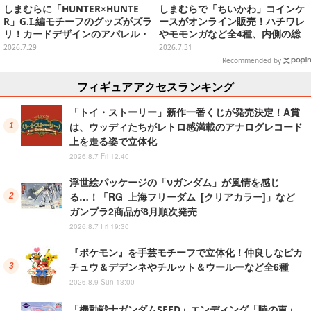
しまむらに「HUNTER×HUNTE
しまむらで「ちいかわ」コインケ
R」G.I.編モチーフのグッズがズラ
ースがオンライン販売！ハチワレ
リ！カードデザインのアパレル・
やモモンガなど全4種、内側の総
雑貨、ゴレイヌの「オレが3人分
柄デザインも注目
2026.7.29
2026.7.31
になる…」も
Recommended by
フィギュアアクセスランキング
「トイ・ストーリー」新作一番くじが発売決定！A賞
は、ウッディたちがレトロ感満載のアナログレコード
上を走る姿で立体化
2026.8.7 Fri 12:40
浮世絵パッケージの「νガンダム」が風情を感じ
る…！「RG 上海フリーダム [クリアカラー]」など
ガンプラ2商品が8月順次発売
2026.8.7 Fri 19:30
『ポケモン』を手芸モチーフで立体化！仲良しなピカ
チュウ＆デデンネやチルット＆ウールーなど全6種
2026.8.9 Sun 13:00
「機動戦士ガンダムSEED」エンディング「暁の車」