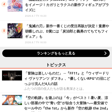
をイメージ！カガリとラクスの新作フィギュアがプラ
イズに
2026.8.7 Fri 16:20
「鬼滅の刃」新作一番くじの受注再販が決定！童磨や
胡蝶しのぶ、D賞には「炭治郎と義勇のてちてちフィ
ギュア」も
2026.8.7 Fri 16:00
ランキングをもっと見る
トピックス
「冒険は楽しいものだ」 ─『FF11』と『ウィザードリ
ィ ヴァリアンツ ダフネ』、"優しくないRPG"の沼にど
っぷり沈んだ4人の話
ふたつの沼の住人たちが語る奥深さとは。
『空の軌跡』を遊ぶのは「今」がベスト！暑い夏、涼
しい部屋の中で“青い空”が似合う大冒険へ―最安値で
セール中の『the 1st』から新作『空の軌跡 the 2nd』