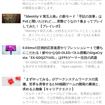
時のエピソードを若手クリエイターに聞いてみたので、そ
の模様をお届けします。
『Identity V 第五人格』の新モード「手記の加筆」は
PvEと聞いたけれど……実際どうなの？集まってプレイ
してみた！【プレイレポ】
『Identity V 第五人格』が好きな人やプレイしたことある
人、全くプレイしたことがない人など、様々な4人を集め
てプレイしてみました！
0.03msの圧倒的応答速度やリフレッシュレートで勝ち
にこだわる！鮮やかなQD-OLEDパネル搭載のGigaCry
sta「EX-GDQ271UEL」はFPSゲーマー注目の武器
「EX-GDQ271UEL」の魅力であるQD-OLEDパネルの圧倒的
な見やすさや応答速度を、『Apex Legends』で体感しま
す。
「まずやってみる」がアークシステムワークスの流
儀。世界を席巻する2.5D格闘ゲームの開発の裏側と、
求める人物像【キャリアクエスト】
『ギルティギア』シリーズなどで知られ、世界的な格闘ゲ
ーム大会「EVO」でも圧倒的な存在感を放つアークシステ
ムワークス。同社はどのような組織体制で、いかにして世