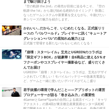
まで駆け抜けよう
『空の軌跡 the 2nd』の発売が目前に迫る今こそ、『空の
軌跡 the 1st』から遊び始める絶好のタイミング！ 快適に
なったゲームシステムや新要素を交えながら、今遊びたい
本シリーズの魅力を紹介します。
かわいい…だからこそ、いじめたくなる。正式版リリ
ースの『パルワールド』プレイヤーに訊く“キュートア
グレッション×パル”の底知れぬ魅力とは
正式版で登場する新たなパルもいじめたくなる！
『崩壊：スターレイル』爻光とUGREENのコラボは
「限定ギフトBOX」が超豪華！全6商品に使える5％オ
フクーポンやコスプレイヤー撮影会など、盛りだくさ
んでお届け
UGREEN×『崩壊：スターレイル』コラボは、爻光がデザイ
ンされていて美しい！モバイルバッテリーや急速充電器な
ど、ゲームと一緒に使いたいデバイスがてんこ盛り
若手抜擢の環境で学んだこと――アプリボットの運営
プロデューサーが語る「巻き込み力」の重要性
4GamerとGame*Sparkの合同による就活イベント「キャリ
アクエスト」の第4回が東京都立産業貿易センター浜松町
館で開催されました。このイベントに合わせ、自身の就活