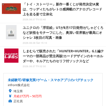
「トイ・ストーリー」新作一番くじが発売決定!A賞
は、ウッディたちがレトロ感満載のアナログレコード
上を走る姿で立体化
2026.08.07 Fri 03:40
ユニクロの「浮世絵」UTが8月17日発売!がしゃどくろ
など妖怪をモチーフにした、奥深い世界観が最高にオ
シャレ 3枚目の写真・画像
2026.08.08 Sat 15:10
しまむらで販売された「HUNTER×HUNTER」G.I.編テ
ーマの一部商品が受注再販!カードデザインのキーホル
ダーや、キルアたちのセリフ付ソックスなど
2026.08.07 Fri 02:00
未経験可/研修充実/ゲーム・スマホアプリのバグチェック
infront株式会社
埼玉県
月給27万円～50万円
正社員