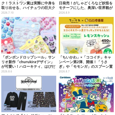
ク！ラストワン賞は実際に中身を
日発売！がしゃどくろなど妖怪を
取り出せる、ハイチュウの巨大ク
モチーフにした、奥深い世界観が
ッション
最高にオシャレ
2026.7.10
2026.8.9
「ボンボンドロップシール」サン
「ちいかわ」×「ココイチ」キャ
リオ新作「churukiraデザイン」
ンペーン第2弾、開催！「うさ
が可愛い！ハローキティ、はぴだ
ぎ」や「モモンガ」のスプーン置
んぶいなど全8種類が順次展開
きをGETしよう
2026.8.6
2026.8.7