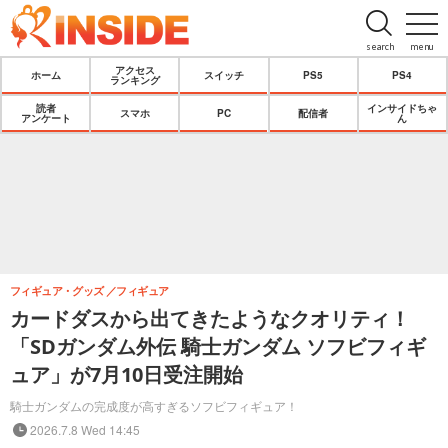
search
menu
アクセス
ホーム
スイッチ
PS5
PS4
ランキング
読者
インサイドちゃ
スマホ
PC
配信者
アンケート
ん
フィギュア・グッズ
フィギュア
カードダスから出てきたようなクオリティ！
「SDガンダム外伝 騎士ガンダム ソフビフィギ
ュア」が7月10日受注開始
騎士ガンダムの完成度が高すぎるソフビフィギュア！
2026.7.8 Wed 14:45