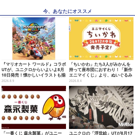
今、あなたにオススメ
『マリオカート ワールド』コラボ
「ちいかわ」たち3人がみかんを
UTが、ユニクロからいよいよ8月
持って座布団におすわり！「新作
10日発売！懐かしいイラストも揃
エニマイくじ」より、ぬいぐるみ
えた全12種類
画像が初公開
2026.8.9
2026.8.4
「一番くじ 森永製菓」がユニー
ユニクロの「浮世絵」UTが8月17