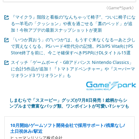
《Game*Spark》
『マイクラ』階段と看板の“なんちゃって椅子”、ついに椅子にな
る―羊毛の「クッション」や夜を過ごせる「藁のベッド」が追
加！今秋アプデの最新スナップショットが更新
「いつか買おう」の“いつか”は、もうすぐ来なくなる―あと少し
で買えなくなる、PSハード4世代分の記憶。PS3/PS Vita向けPS
Store終了を前に、今こそ確保すべきPSP向けDLタイトル15選
スイッチ「ゲームボーイ・GBアドバンス Nintendo Classics」
に合計5作品が追加！『トマトアドベンチャー』や『スーパーマ
リオランド3 ワリオランド』も
しまむらで「スヌーピー」グッズが7月8日発売！総柄からシ
ンプルまで豊富なバッグ類、ワンポイントが可愛いTシャツも
10月開始/ゲームソフト開発会社で採用サポート/残業なし/
土日祝休み/駅近
ヒューマンリソシア株式会社