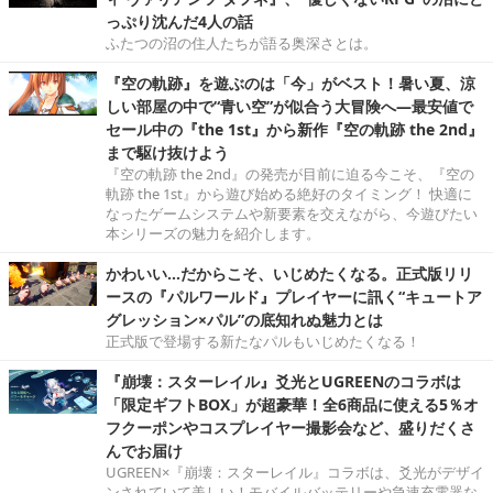
っぷり沈んだ4人の話
ふたつの沼の住人たちが語る奥深さとは。
『空の軌跡』を遊ぶのは「今」がベスト！暑い夏、涼
しい部屋の中で“青い空”が似合う大冒険へ―最安値で
セール中の『the 1st』から新作『空の軌跡 the 2nd』
まで駆け抜けよう
『空の軌跡 the 2nd』の発売が目前に迫る今こそ、『空の
軌跡 the 1st』から遊び始める絶好のタイミング！ 快適に
なったゲームシステムや新要素を交えながら、今遊びたい
本シリーズの魅力を紹介します。
かわいい…だからこそ、いじめたくなる。正式版リリ
ースの『パルワールド』プレイヤーに訊く“キュートア
グレッション×パル”の底知れぬ魅力とは
正式版で登場する新たなパルもいじめたくなる！
『崩壊：スターレイル』爻光とUGREENのコラボは
「限定ギフトBOX」が超豪華！全6商品に使える5％オ
フクーポンやコスプレイヤー撮影会など、盛りだくさ
んでお届け
UGREEN×『崩壊：スターレイル』コラボは、爻光がデザイ
ンされていて美しい！モバイルバッテリーや急速充電器な