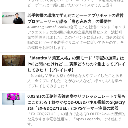
ど、ゲームと一緒に使いたいデバイスがてんこ盛り
若手抜擢の環境で学んだこと――アプリボットの運営
プロデューサーが語る「巻き込み力」の重要性
4GamerとGame*Sparkの合同による就活イベント「キャリ
アクエスト」の第4回が東京都立産業貿易センター浜松町
館で開催されました。このイベントに合わせ、自身の就活
時のエピソードを若手クリエイターに聞いてみたので、そ
の模様をお届けします。
『Identity V 第五人格』の新モード「手記の加筆」は
PvEと聞いたけれど……実際どうなの？集まってプレイ
してみた！【プレイレポ】
『Identity V 第五人格』が好きな人やプレイしたことある
人、全くプレイしたことがない人など、様々な4人を集め
てプレイしてみました！
0.03msの圧倒的応答速度やリフレッシュレートで勝ち
にこだわる！鮮やかなQD-OLEDパネル搭載のGigaCry
sta「EX-GDQ271UEL」はFPSゲーマー注目の武器
「EX-GDQ271UEL」の魅力であるQD-OLEDパネルの圧倒的
な見やすさや応答速度を、『Apex Legends』で体感しま
す。