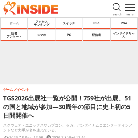
search
menu
アクセス
ホーム
スイッチ
PS5
PS4
ランキング
読者
インサイドちゃ
スマホ
PC
配信者
アンケート
ん
ゲーム
イベント
TGS2026出展社一覧が公開！759社が出展、51
の国と地域が参加―30周年の節目に史上初の5
日間開催へ
スクウェア・エニックスやカプコン、セガ、バンダイナムコエンターテインメ
ントなど大手が名を連ねている。
2026.7.8 Wed 13:56
2026.7.8 Wed 12:45