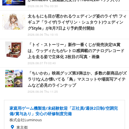
2026.08.06 Thu 03:30
太ももにも目が惹かれるウェディング姿のライザ! フィ
ギュア「ライザ(ライザリン・シュタウト)ウェディン
グStyle」が8月7日より予約受付開始
2026.08.06 Thu 10:15
「トイ・ストーリー」新作一番くじが発売決定!A賞
は、ウッディたちがレトロ感満載のアナログレコード
上を走る姿で立体化 2枚目の写真・画像
2026.08.07 Fri 03:40
「ちいかわ」映画グッズ第3弾ほか、多数の新商品がズ
ラリ!なんか懐いてる「鳥」マスコットや場面写アイテ
ムなど必見のラインナップ
2026.08.06 Thu 11:25
家庭用ゲーム機製造/未経験歓迎「正社員/週休2日制/空調完
備/賞与あり」安心の研修制度完備
株式会社Luminous
東京都