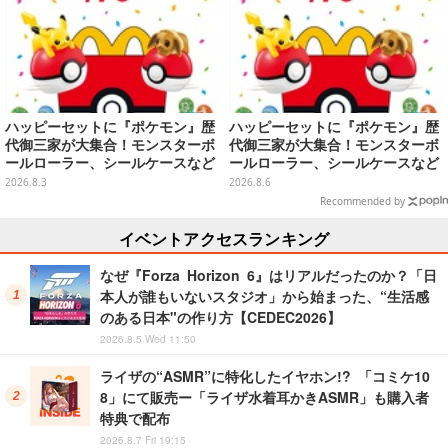
ハッピーセットに『ポケモン』歴
ハッピーセットに『ポケモン』歴
代御三家が大集合！モンスターボ
代御三家が大集合！モンスターボ
ールローラー、シールケースなど
ールローラー、シールケースなど
全12種が8月7日より順次提供
全12種
2026.8.3
2026.8.6
Recommended by
イベントアクセスランキング
なぜ『Forza Horizon 6』はリアルだったのか？「日
本人が誰もいないスタジオ」から始まった、“生活感
のある日本"の作り方【CEDEC2026】
2026.8.5 Wed 11:50
ライザの“ASMR”に特化したイヤホン!? 「コミケ10
8」にて販売ー「ライザ水着耳かきASMR」も購入者
特典で配布
2026.8.7 Fri 19:15