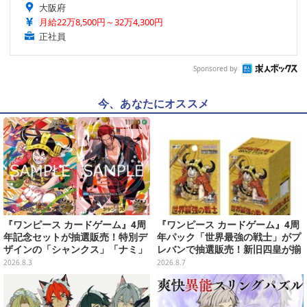
大阪府
月給22万8,500円～32万4,300円
正社員
Sponsored by
今、あなたにオススメ
『ワンピース カードゲーム』4周
『ワンピース カードゲーム』4周
年記念セットが抽選販売！特別デ
年パック「世界最強の戦士」がプ
ザインの「シャンクス」「ナミ」
レバンで抽選販売！新旧四皇が揃
など9枚のプロモカードを収録
い踏み、刃牙作者が描く「カイド
2026.8.3
2026.8.7
ウ」も