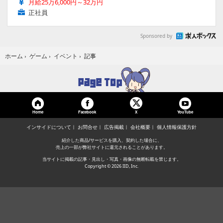
月給25万6,000円～32万円
正社員
Sponsored by
記事
ホーム
›
ゲーム
›
イベント
›
Home
Facebook
YouTube
X
インサイドについて
お問合せ
広告掲載
会社概要
個人情報保護方針
紹介した商品/サービスを購入、契約した場合に、
売上の一部が弊社サイトに還元されることがあります。
当サイトに掲載の記事・見出し・写真・画像の無断転載を禁じます。
Copyright © 2026 IID, Inc.