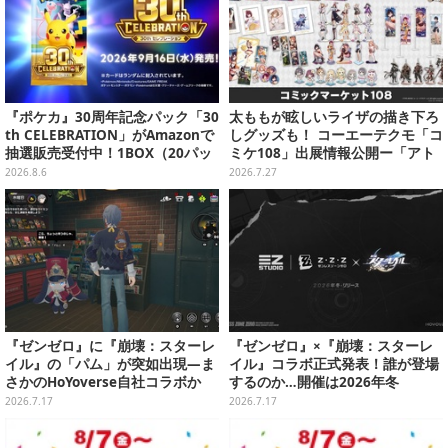
『ポケカ』30周年記念パック「30
太ももが眩しいライザの描き下ろ
th CELEBRATION」がAmazonで
しグッズも！ コーエーテクモ「コ
抽選販売受付中！1BOX（20パッ
ミケ108」出展情報公開ー「アト
ク入り）
リエ」シリーズ、『真・三國無双
2026.8.6
2026.7.27
ORIGNS』などのグッズが販売
『ゼンゼロ』に『崩壊：スターレ
『ゼンゼロ』×『崩壊：スターレ
イル』の「パム」が突如出現―ま
イル』コラボ正式発表！誰が登場
さかのHoYoverse自社コラボか
するのか…開催は2026年冬
2026.7.17
2026.7.17