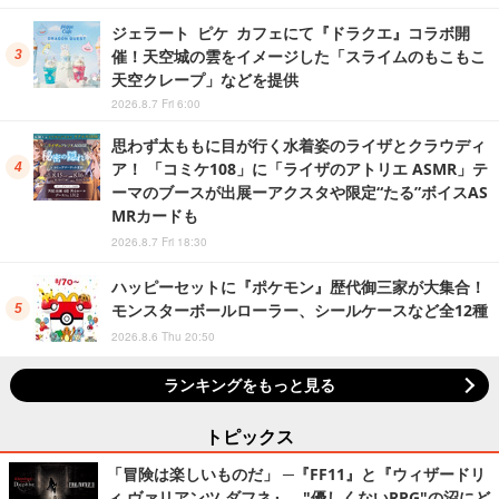
ジェラート ピケ カフェにて『ドラクエ』コラボ開
催！天空城の雲をイメージした「スライムのもこもこ
天空クレープ」などを提供
2026.8.7 Fri 6:00
思わず太ももに目が行く水着姿のライザとクラウディ
ア！ 「コミケ108」に「ライザのアトリエ ASMR」テ
ーマのブースが出展ーアクスタや限定“たる”ボイスAS
MRカードも
2026.8.7 Fri 18:30
ハッピーセットに『ポケモン』歴代御三家が大集合！
モンスターボールローラー、シールケースなど全12種
2026.8.6 Thu 20:50
ランキングをもっと見る
トピックス
「冒険は楽しいものだ」 ─『FF11』と『ウィザードリ
ィ ヴァリアンツ ダフネ』、"優しくないRPG"の沼にど