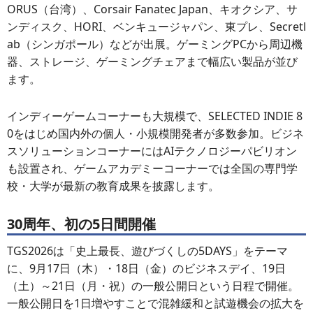
ORUS（台湾）、Corsair Fanatec Japan、キオクシア、サ
ンディスク、HORI、ベンキュージャパン、東プレ、Secretl
ab（シンガポール）などが出展。ゲーミングPCから周辺機
器、ストレージ、ゲーミングチェアまで幅広い製品が並び
ます。
インディーゲームコーナーも大規模で、SELECTED INDIE 8
0をはじめ国内外の個人・小規模開発者が多数参加。ビジネ
スソリューションコーナーにはAIテクノロジーパビリオン
も設置され、ゲームアカデミーコーナーでは全国の専門学
校・大学が最新の教育成果を披露します。
30周年、初の5日間開催
TGS2026は「史上最長、遊びづくしの5DAYS」をテーマ
に、9月17日（木）・18日（金）のビジネスデイ、19日
（土）～21日（月・祝）の一般公開日という日程で開催。
一般公開日を1日増やすことで混雑緩和と試遊機会の拡大を