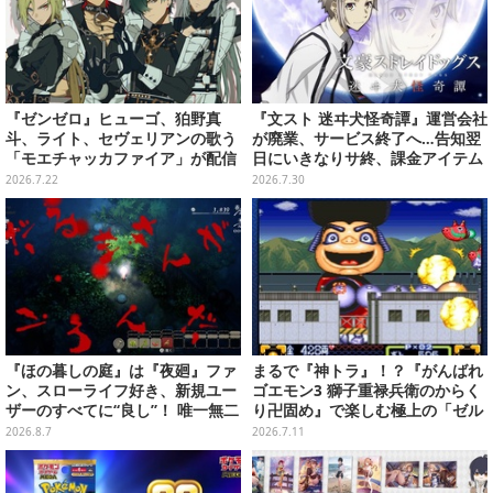
『ゼンゼロ』ヒューゴ、狛野真
『文スト 迷ヰ犬怪奇譚』運営会社
斗、ライト、セヴェリアンの歌う
が廃業、サービス終了へ…告知翌
「モエチャッカファイア」が配信
日にいきなりサ終、課金アイテム
決定―似合ってる…4人のメイド
の払い戻しも不可
2026.7.22
2026.7.30
服イラストもお披露目
『ほの暮しの庭』は『夜廻』ファ
まるで『神トラ』！？『がんばれ
ン、スローライフ好き、新規ユー
ゴエモン3 獅子重禄兵衛のからく
ザーのすべてに“良し”！ 唯一無二
り卍固め』で楽しむ極上の「ゼル
の「不穏生活シム」恐怖も暮らし
ダ要素」
2026.8.7
2026.7.11
もお好み次第【プレイレポ】