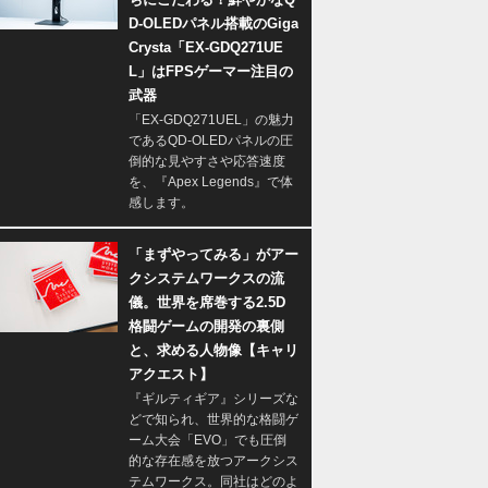
D-OLEDパネル搭載のGiga
Crysta「EX-GDQ271UE
L」はFPSゲーマー注目の
武器
「EX-GDQ271UEL」の魅力
であるQD-OLEDパネルの圧
倒的な見やすさや応答速度
を、『Apex Legends』で体
感します。
「まずやってみる」がアー
クシステムワークスの流
儀。世界を席巻する2.5D
格闘ゲームの開発の裏側
と、求める人物像【キャリ
アクエスト】
『ギルティギア』シリーズな
どで知られ、世界的な格闘ゲ
ーム大会「EVO」でも圧倒
的な存在感を放つアークシス
テムワークス。同社はどのよ