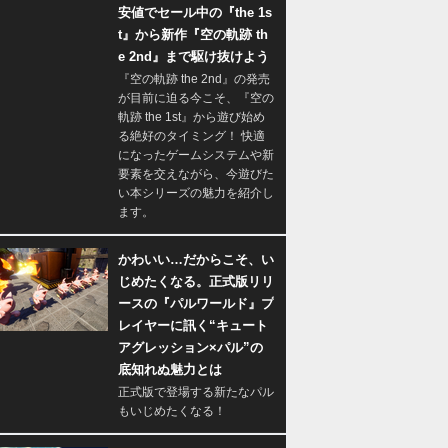
安値でセール中の『the 1s
t』から新作『空の軌跡 th
e 2nd』まで駆け抜けよう
『空の軌跡 the 2nd』の発売
が目前に迫る今こそ、『空の
軌跡 the 1st』から遊び始め
る絶好のタイミング！ 快適
になったゲームシステムや新
要素を交えながら、今遊びた
い本シリーズの魅力を紹介し
ます。
かわいい…だからこそ、い
じめたくなる。正式版リリ
ースの『パルワールド』プ
レイヤーに訊く“キュート
アグレッション×パル”の
底知れぬ魅力とは
正式版で登場する新たなパル
もいじめたくなる！