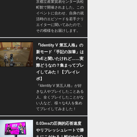
京都立産業貿易センター浜松
町館で開催されました。この
イベントに合わせ、自身の就
活時のエピソードを若手クリ
エイターに聞いてみたので、
その模様をお届けします。
『Identity V 第五人格』の
新モード「手記の加筆」は
PvEと聞いたけれど……実
際どうなの？集まってプレ
イしてみた！【プレイレ
ポ】
『Identity V 第五人格』が好
きな人やプレイしたことある
人、全くプレイしたことがな
い人など、様々な4人を集め
てプレイしてみました！
0.03msの圧倒的応答速度
やリフレッシュレートで勝
ちにこだわる！鮮やかなQ