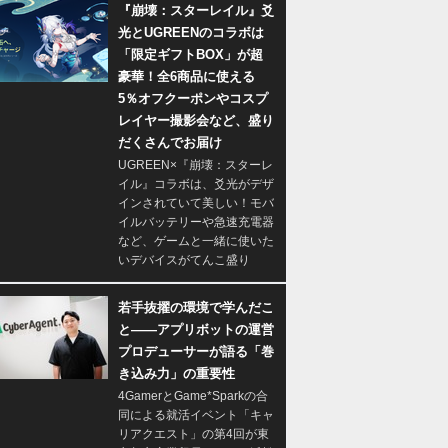
『崩壊：スターレイル』爻
光とUGREENのコラボは
「限定ギフトBOX」が超
豪華！全6商品に使える
5％オフクーポンやコスプ
レイヤー撮影会など、盛り
だくさんでお届け
UGREEN×『崩壊：スターレ
イル』コラボは、爻光がデザ
インされていて美しい！モバ
イルバッテリーや急速充電器
など、ゲームと一緒に使いた
いデバイスがてんこ盛り
若手抜擢の環境で学んだこ
と――アプリボットの運営
プロデューサーが語る「巻
き込み力」の重要性
4GamerとGame*Sparkの合
同による就活イベント「キャ
リアクエスト」の第4回が東