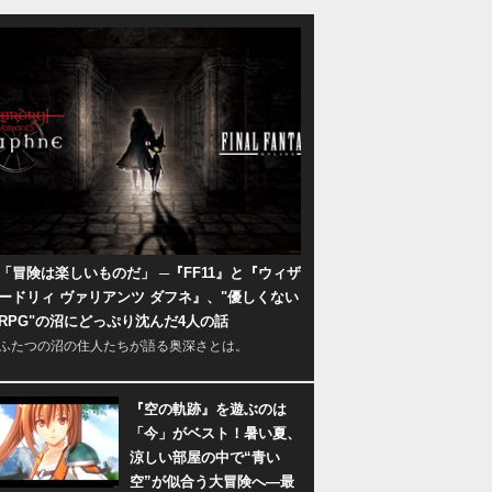
「冒険は楽しいものだ」 ─『FF11』と『ウィザ
ードリィ ヴァリアンツ ダフネ』、"優しくない
RPG"の沼にどっぷり沈んだ4人の話
ふたつの沼の住人たちが語る奥深さとは。
『空の軌跡』を遊ぶのは
「今」がベスト！暑い夏、
涼しい部屋の中で“青い
空”が似合う大冒険へ―最