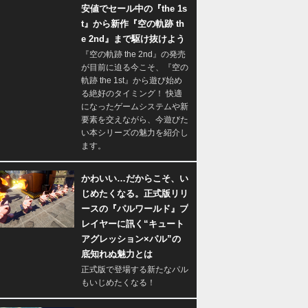
安値でセール中の『the 1s
t』から新作『空の軌跡 th
e 2nd』まで駆け抜けよう
『空の軌跡 the 2nd』の発売
が目前に迫る今こそ、『空の
軌跡 the 1st』から遊び始め
る絶好のタイミング！ 快適
になったゲームシステムや新
要素を交えながら、今遊びた
い本シリーズの魅力を紹介し
ます。
かわいい…だからこそ、い
じめたくなる。正式版リリ
ースの『パルワールド』プ
レイヤーに訊く“キュート
アグレッション×パル”の
底知れぬ魅力とは
正式版で登場する新たなパル
もいじめたくなる！