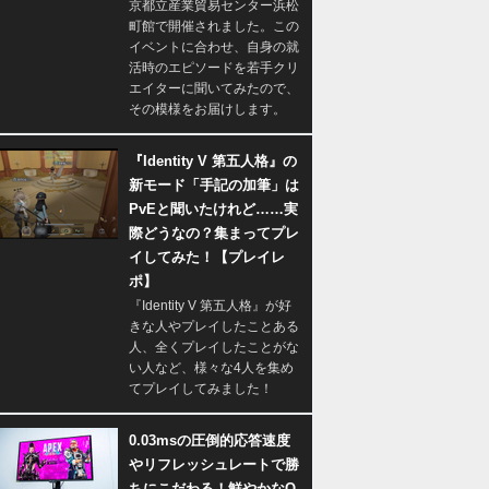
京都立産業貿易センター浜松
町館で開催されました。この
イベントに合わせ、自身の就
活時のエピソードを若手クリ
エイターに聞いてみたので、
その模様をお届けします。
『Identity V 第五人格』の
新モード「手記の加筆」は
PvEと聞いたけれど……実
際どうなの？集まってプレ
イしてみた！【プレイレ
ポ】
『Identity V 第五人格』が好
きな人やプレイしたことある
人、全くプレイしたことがな
い人など、様々な4人を集め
てプレイしてみました！
0.03msの圧倒的応答速度
やリフレッシュレートで勝
ちにこだわる！鮮やかなQ