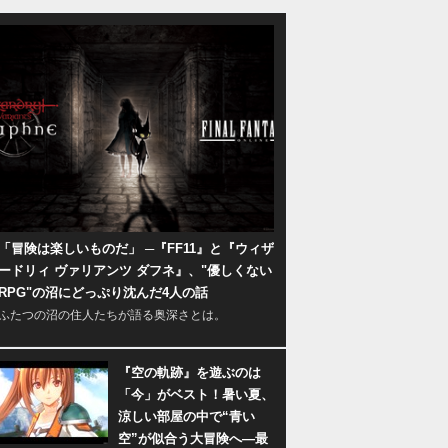
「冒険は楽しいものだ」 ─『FF11』と『ウィザ
ードリィ ヴァリアンツ ダフネ』、"優しくない
RPG"の沼にどっぷり沈んだ4人の話
ふたつの沼の住人たちが語る奥深さとは。
『空の軌跡』を遊ぶのは
「今」がベスト！暑い夏、
涼しい部屋の中で“青い
空”が似合う大冒険へ―最