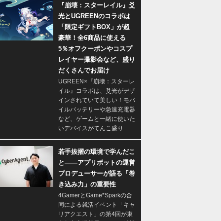
『崩壊：スターレイル』爻
光とUGREENのコラボは
「限定ギフトBOX」が超
豪華！全6商品に使える
5％オフクーポンやコスプ
レイヤー撮影会など、盛り
だくさんでお届け
UGREEN×『崩壊：スターレ
イル』コラボは、爻光がデザ
インされていて美しい！モバ
イルバッテリーや急速充電器
など、ゲームと一緒に使いた
いデバイスがてんこ盛り
若手抜擢の環境で学んだこ
と――アプリボットの運営
プロデューサーが語る「巻
き込み力」の重要性
4GamerとGame*Sparkの合
同による就活イベント「キャ
リアクエスト」の第4回が東