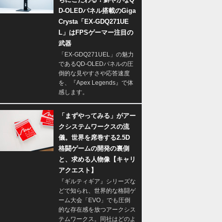
D-OLEDパネル搭載のGiga
Crysta「EX-GDQ271UE
L」はFPSゲーマー注目の
武器
「EX-GDQ271UEL」の魅力
であるQD-OLEDパネルの圧
倒的な見やすさや応答速度
を、『Apex Legends』で体
感します。
「まずやってみる」がアー
クシステムワークスの流
儀。世界を席巻する2.5D
格闘ゲームの開発の裏側
と、求める人物像【キャリ
アクエスト】
『ギルティギア』シリーズな
どで知られ、世界的な格闘ゲ
ーム大会「EVO」でも圧倒
的な存在感を放つアークシス
テムワークス。同社はどのよ