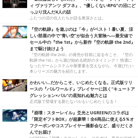
ィ ヴァリアンツ ダフネ』、"優しくないRPG"の沼にど
っぷり沈んだ4人の話
ふたつの沼の住人たちが語る奥深さとは。
『空の軌跡』を遊ぶのは「今」がベスト！暑い夏、涼
しい部屋の中で“青い空”が似合う大冒険へ―最安値で
セール中の『the 1st』から新作『空の軌跡 the 2nd』
まで駆け抜けよう
『空の軌跡 the 2nd』の発売が目前に迫る今こそ、『空の
軌跡 the 1st』から遊び始める絶好のタイミング！ 快適に
なったゲームシステムや新要素を交えながら、今遊びたい
本シリーズの魅力を紹介します。
かわいい…だからこそ、いじめたくなる。正式版リリ
ースの『パルワールド』プレイヤーに訊く“キュートア
グレッション×パル”の底知れぬ魅力とは
正式版で登場する新たなパルもいじめたくなる！
『崩壊：スターレイル』爻光とUGREENのコラボは
「限定ギフトBOX」が超豪華！全6商品に使える5％オ
フクーポンやコスプレイヤー撮影会など、盛りだくさ
んでお届け