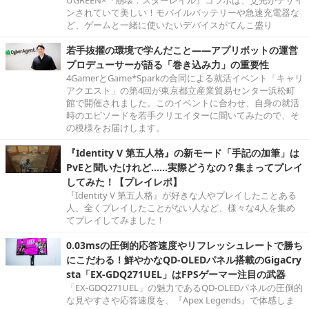
UGREEN×『崩壊：スターレイル』コラボは、爻光がデザイ
ンされていて美しい！モバイルバッテリーや急速充電器な
ど、ゲームと一緒に使いたいデバイスがてんこ盛り
若手抜擢の環境で学んだこと――アプリボットの運営
プロデューサーが語る「巻き込み力」の重要性
4GamerとGame*Sparkの合同による就活イベント「キャリ
アクエスト」の第4回が東京都立産業貿易センター浜松町
館で開催されました。このイベントに合わせ、自身の就活
時のエピソードを若手クリエイターに聞いてみたので、そ
の模様をお届けします。
『Identity V 第五人格』の新モード「手記の加筆」は
PvEと聞いたけれど……実際どうなの？集まってプレイ
してみた！【プレイレポ】
『Identity V 第五人格』が好きな人やプレイしたことある
人、全くプレイしたことがない人など、様々な4人を集め
てプレイしてみました！
0.03msの圧倒的応答速度やリフレッシュレートで勝ち
にこだわる！鮮やかなQD-OLEDパネル搭載のGigaCry
sta「EX-GDQ271UEL」はFPSゲーマー注目の武器
「EX-GDQ271UEL」の魅力であるQD-OLEDパネルの圧倒的
な見やすさや応答速度を、『Apex Legends』で体感しま