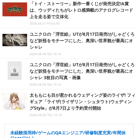
「トイ・ストーリー」新作一番くじが発売決定!A賞
は、ウッディたちがレトロ感満載のアナログレコード
上を走る姿で立体化
2026.08.07 Fri 03:40
ユニクロの「浮世絵」UTが8月17日発売!がしゃどくろ
など妖怪をモチーフにした、奥深い世界観が最高にオ
シャレ
2026.08.08 Sat 15:10
ユニクロの「浮世絵」UTが8月17日発売!がしゃどくろ
など妖怪をモチーフにした、奥深い世界観が最高にオ
シャレ 3枚目の写真・画像
2026.08.08 Sat 15:10
太ももにも目が惹かれるウェディング姿のライザ! フィ
ギュア「ライザ(ライザリン・シュタウト)ウェディン
グStyle」が8月7日より予約受付開始
2026.08.06 Thu 10:15
未経験採用枠/ゲームのQAエンジニア/研修制度充実/年間休