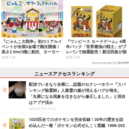
『にゃんこ大戦争』初のリアルイ
『ワンピース カードゲーム』4周
ベントが全国3会場で順次開催！
年パック「世界最強の戦士」がプ
高さ2.5mの櫓に射的、ヨーヨー
レバンで抽選販売！新旧四皇が揃
釣りなど
い踏み、新たに「覇王色SP」も収
2026.7.24
2026.7.29
録
Recommended by
ニュースアクセスランキング
配信でいきなり全裸に…話題のセクシーホラー『スパ
ンキング除霊師』人妻霊の服が消えるバグが発生。
「丸裸になる現象を泣きながら修正しました」と現在
はアプデ済み
2026.8.6 Thu 16:40
1025匹全てのポケモンを完全収録！30年の歴史を詰
め込んだ一冊「ポケモン公式ぜんこく図鑑 1996-202