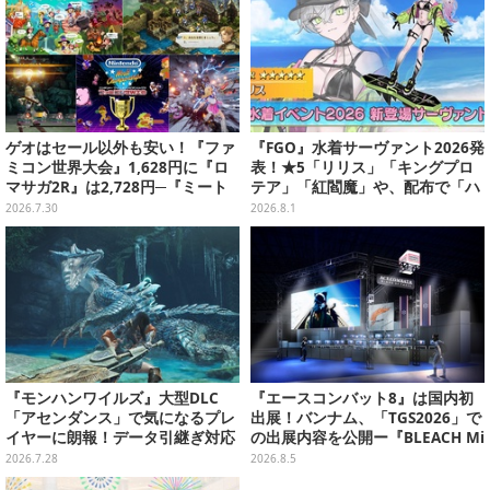
ゲオはセール以外も安い！『ファ
『FGO』水着サーヴァント2026発
ミコン世界大会』1,628円に『ロ
表！★5「リリス」「キングプロ
マサガ2R』は2,728円─『ミート
テア」「紅閻魔」や、配布で「ハ
ピア』『タクティクスオウガR』
ベトロット」も―今年は全7騎で
2026.7.30
2026.8.1
『ゼンシンマシンガール』各3,27
お届け
8円
『モンハンワイルズ』大型DLC
『エースコンバット8』は国内初
「アセンダンス」で気になるプレ
出展！バンナム、「TGS2026」で
イヤーに朗報！データ引継ぎ対応
の出展内容を公開ー『BLEACH Mi
の「序盤体験版」が配信決定
rrors High』や『ONE PIECE 海
2026.7.28
2026.8.5
のごちそうレストラン』も遊べる