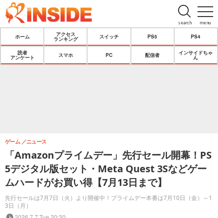
search
menu
アクセス
ホーム
スイッチ
PS5
PS4
ランキング
読者
インサイドちゃ
スマホ
PC
配信者
アンケート
ん
ゲーム
ニュース
「Amazonプライムデー」先行セール開幕！PS
5デジタル版セット・Meta Quest 3Sなどゲー
ムハードがお買い得【7月13日まで】
先行セールは7月7日（火）より開催中！プライムデー本番は7月10日（金）～1
3日（月）
2026.7.7 Tue 20:30