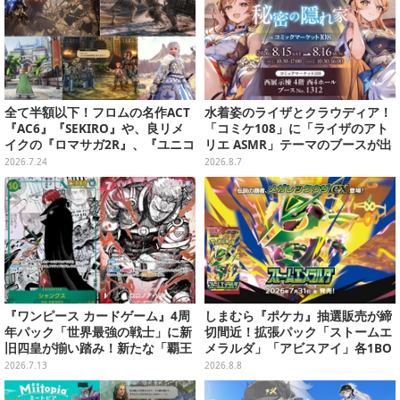
全て半額以下！フロムの名作ACT
水着姿のライザとクラウディア！
『AC6』『SEKIRO』や、良リメ
「コミケ108」に「ライザのアト
イクの『ロマサガ2R』、『ユニコ
リエ ASMR」テーマのブースが出
ーンオーバーロード』と『SO6』
展ーアクスタや限定“たる”ボイス
2026.7.24
2026.8.7
もお手頃価格に【PS Storeのお薦
ASMRカードも
めセール】
『ワンピース カードゲーム』4周
しまむら『ポケカ』抽選販売が締
年パック「世界最強の戦士」に新
切間近！拡張パック「ストームエ
旧四皇が揃い踏み！新たな「覇王
メラルダ」「アビスアイ」各1BO
色SP」のゾロ、ヤマトなど28枚も
Xをラインナップ
2026.7.13
2026.8.8
の新カード一挙公開