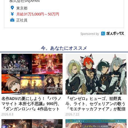
株式会社SNJAPAN
東京都
月給31万5,000円～50万円
正社員
Sponsored by
今、あなたにオススメ
名作ADVの夏にしよう！『パラノ
『ゼンゼロ』ヒューゴ、狛野真
マサイト 本所七不思議』990円、
斗、ライト、セヴェリアンの歌う
『ダンガンロンパ』4作品セット
「モエチャッカファイア」が配信
で3,060円、“お紳士”な恋愛ADV
決定―似合ってる…4人のメイド
2026.8.8
2026.7.22
は1,192円！【eショップのお薦め
服イラストもお披露目
セール】