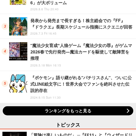
6」が大ボリューム
2026.8.6 Thu 20:40
発表から発売まで長すぎる！株主総会での『FF』
『ドラクエ』長期スケジュール指摘にスクエニが回答
2026.7.3 Fri 16:45
“魔法少女育成"人狼ゲーム『魔法少女の罪』がゲムマ
2026春で先行発売―魔法カードを駆使して敵陣営を
推理
2026.5.18 Mon 16:15
『ポケモン』語り継がれる“パチリスさん”、ついに公
式LINE絵文字に！世界大会でファンを絶叫させた伝
説的存在
2024.9.15 Sun 11:30
ランキングをもっと見る
トピックス
「冒険は楽しいものだ」 ─『FF11』と『ウィザードリ