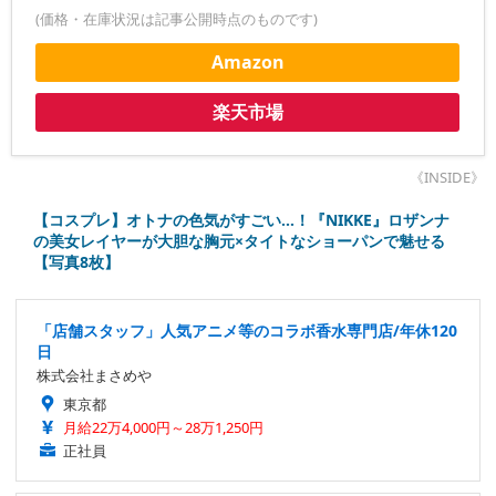
(価格・在庫状況は記事公開時点のものです)
Amazon
楽天市場
《INSIDE》
【コスプレ】オトナの色気がすごい…！『NIKKE』ロザンナ
の美女レイヤーが大胆な胸元×タイトなショーパンで魅せる
【写真8枚】
「店舗スタッフ」人気アニメ等のコラボ香水専門店/年休120
日
株式会社まさめや
東京都
月給22万4,000円～28万1,250円
正社員