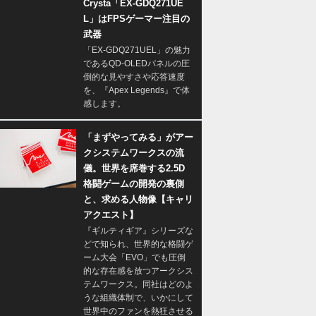
Crysta「EX-GDQ271UE
L」はFPSゲーマー注目の
武器
「EX-GDQ271UEL」の魅力
であるQD-OLEDパネルの圧
倒的な見やすさや応答速度
を、『Apex Legends』で体
感します。
「まずやってみる」がアー
クシステムワークスの流
儀。世界を席巻する2.5D
格闘ゲームの開発の裏側
と、求める人物像【キャリ
アクエスト】
『ギルティギア』シリーズな
どで知られ、世界的な格闘ゲ
ーム大会「EVO」でも圧倒
的な存在感を放つアークシス
テムワークス。同社はどのよ
うな組織体制で、いかにして
世界中のファンを熱狂させる