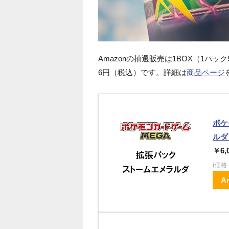
Amazonの抽選販売は1BOX（1パッ
6円（税込）です。詳細は
商品ページ
ポケ
ルダ
￥6,
(価
A