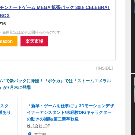
モンカードゲーム MEGA 拡張パック 30th CELEBRAT
 BOX
216
格・在庫状況は記事公開時点のものです)
mazon
楽天市場
《INSIDE》
ーム”で新パックに降臨！『ポケカ』では「ストームエメラル
」が7月末に登場
スタ
「新卒・ゲームを仕事に!」3Dモーションデザ
援あり
イナーアシスタント/未経験OK/キャラクター
の動きの補助/第二新卒歓迎
株式会社LOP
東京都