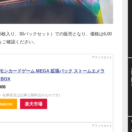
ク5枚入り、30パックセット）での販売となり、価格は6,00
をご確認ください。
モンカードゲーム MEGA 拡張パック ストームエメラ
 BOX
006
格・在庫状況は記事公開時点のものです)
mazon
楽天市場