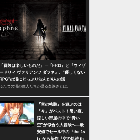
「冒険は楽しいものだ」 ─『FF11』と『ウィザ
ードリィ ヴァリアンツ ダフネ』、"優しくない
RPG"の沼にどっぷり沈んだ4人の話
ふたつの沼の住人たちが語る奥深さとは。
『空の軌跡』を遊ぶのは
「今」がベスト！暑い夏、
涼しい部屋の中で“青い
空”が似合う大冒険へ―最
安値でセール中の『the 1s
t』から新作『空の軌跡 th