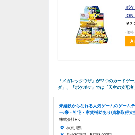
ポケ
ION
￥7,
(価
A
「メガレックウザ」が“2つのカードゲ
ダ」、『ポケポケ』では「天空の支配者
未経験からなれる人気ゲームのゲームテ
ー/寮・社宅・家賃補助あり/資格取得支
株式会社RK
神奈川県
月給30万円～51万8,000円