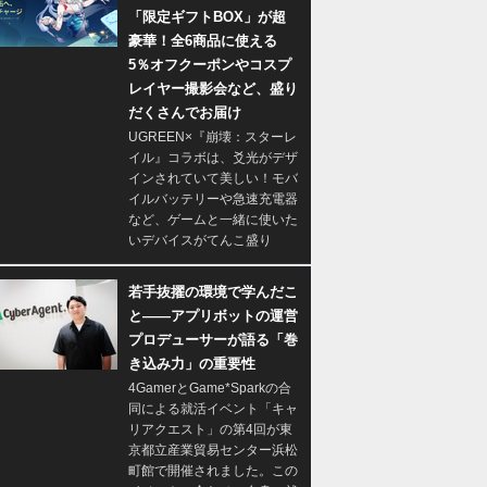
「限定ギフトBOX」が超
豪華！全6商品に使える
5％オフクーポンやコスプ
レイヤー撮影会など、盛り
だくさんでお届け
UGREEN×『崩壊：スターレ
イル』コラボは、爻光がデザ
インされていて美しい！モバ
イルバッテリーや急速充電器
など、ゲームと一緒に使いた
いデバイスがてんこ盛り
若手抜擢の環境で学んだこ
と――アプリボットの運営
プロデューサーが語る「巻
き込み力」の重要性
4GamerとGame*Sparkの合
同による就活イベント「キャ
リアクエスト」の第4回が東
京都立産業貿易センター浜松
町館で開催されました。この