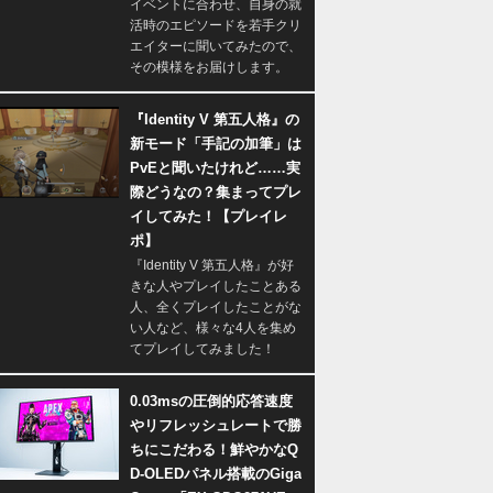
イベントに合わせ、自身の就
活時のエピソードを若手クリ
エイターに聞いてみたので、
その模様をお届けします。
『Identity V 第五人格』の
新モード「手記の加筆」は
PvEと聞いたけれど……実
際どうなの？集まってプレ
イしてみた！【プレイレ
ポ】
『Identity V 第五人格』が好
きな人やプレイしたことある
人、全くプレイしたことがな
い人など、様々な4人を集め
てプレイしてみました！
0.03msの圧倒的応答速度
やリフレッシュレートで勝
ちにこだわる！鮮やかなQ
D-OLEDパネル搭載のGiga