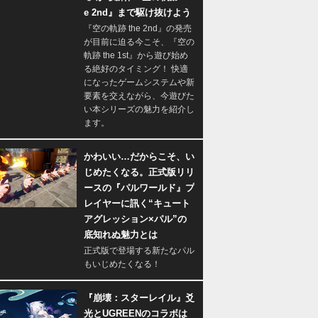
e 2nd』まで駆け抜けよう
『空の軌跡 the 2nd』の発売
が目前に迫る今こそ、『空の
軌跡 the 1st』から遊び始め
る絶好のタイミング！ 快適
になったゲームシステムや新
要素を交えながら、今遊びた
い本シリーズの魅力を紹介し
ます。
かわいい…だからこそ、い
じめたくなる。正式版リリ
ースの『パルワールド』プ
レイヤーに訊く“キュート
アグレッション×パル”の
底知れぬ魅力とは
正式版で登場する新たなパル
もいじめたくなる！
『崩壊：スターレイル』爻
光とUGREENのコラボは