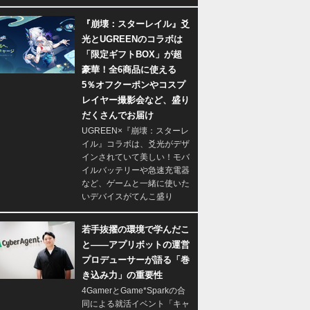
『崩壊：スターレイル』爻
光とUGREENのコラボは
「限定ギフトBOX」が超
豪華！全6商品に使える
5％オフクーポンやコスプ
レイヤー撮影会など、盛り
だくさんでお届け
UGREEN×『崩壊：スターレ
イル』コラボは、爻光がデザ
インされていて美しい！モバ
イルバッテリーや急速充電器
など、ゲームと一緒に使いた
いデバイスがてんこ盛り
若手抜擢の環境で学んだこ
と――アプリボットの運営
プロデューサーが語る「巻
き込み力」の重要性
4GamerとGame*Sparkの合
同による就活イベント「キャ