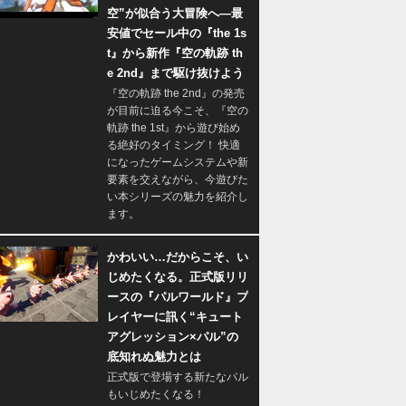
空”が似合う大冒険へ―最
安値でセール中の『the 1s
t』から新作『空の軌跡 th
e 2nd』まで駆け抜けよう
『空の軌跡 the 2nd』の発売
が目前に迫る今こそ、『空の
軌跡 the 1st』から遊び始め
る絶好のタイミング！ 快適
になったゲームシステムや新
要素を交えながら、今遊びた
い本シリーズの魅力を紹介し
ます。
かわいい…だからこそ、い
じめたくなる。正式版リリ
ースの『パルワールド』プ
レイヤーに訊く“キュート
アグレッション×パル”の
底知れぬ魅力とは
正式版で登場する新たなパル
もいじめたくなる！