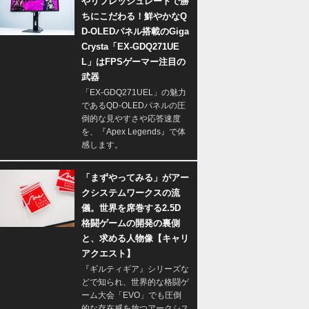
やリフレッシュレートで勝
ちにこだわる！鮮やかなQ
D-OLEDパネル搭載のGiga
Crysta「EX-GDQ271UE
L」はFPSゲーマー注目の
武器
「EX-GDQ271UEL」の魅力
であるQD-OLEDパネルの圧
倒的な見やすさや応答速度
を、『Apex Legends』で体
感します。
「まずやってみる」がアー
クシステムワークスの流
儀。世界を席巻する2.5D
格闘ゲームの開発の裏側
と、求める人物像【キャリ
アクエスト】
『ギルティギア』シリーズな
どで知られ、世界的な格闘ゲ
ーム大会「EVO」でも圧倒
的な存在感を放つアークシス