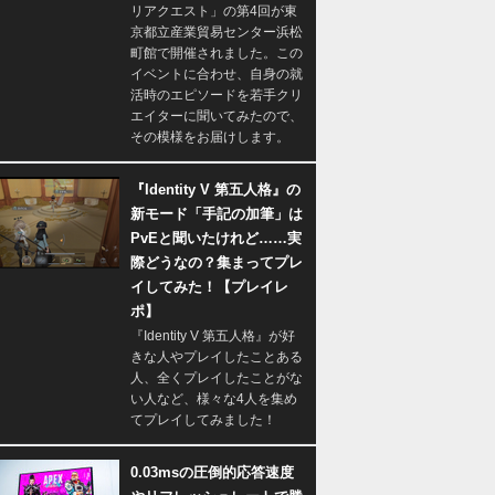
リアクエスト」の第4回が東
京都立産業貿易センター浜松
町館で開催されました。この
イベントに合わせ、自身の就
活時のエピソードを若手クリ
エイターに聞いてみたので、
その模様をお届けします。
『Identity V 第五人格』の
新モード「手記の加筆」は
PvEと聞いたけれど……実
際どうなの？集まってプレ
イしてみた！【プレイレ
ポ】
『Identity V 第五人格』が好
きな人やプレイしたことある
人、全くプレイしたことがな
い人など、様々な4人を集め
てプレイしてみました！
0.03msの圧倒的応答速度