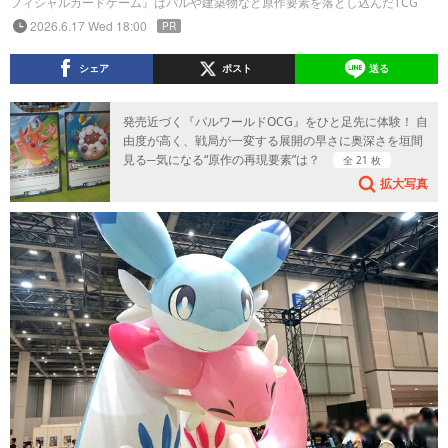
フィシャルカードゲーム』はパルや建築物など原作要素を落とし込んだTCG
2026.6.17 Wed 18:00
PR
シェア
ポスト
送る
発売近づく『パルワールドOCG』をひと足先に体験！ 自
由度が高く、戦局が一変する展開の早さに奥深さを垣間
見る─気になる“原作の再現要素”は？
全 21 枚
拡大写真