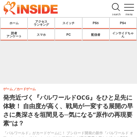
search
menu
アクセス
ホーム
スイッチ
PS5
PS4
ランキング
読者
インサイドちゃ
スマホ
PC
配信者
アンケート
ん
ゲーム
カードゲーム
発売近づく『パルワールドOCG』をひと足先に
体験！ 自由度が高く、戦局が一変する展開の早
さに奥深さを垣間見る─気になる“原作の再現要
素”は？
『パルワールド』がカードゲームに！ ブシロード開発の新作『パルワールド オ