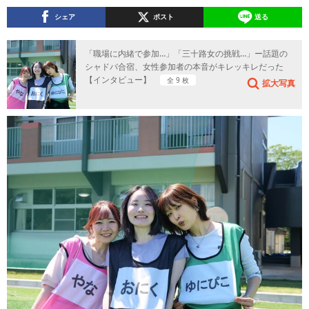
シェア
ポスト
送る
「職場に内緒で参加…」「三十路女の挑戦…」ー話題の
シャドバ合宿、女性参加者の本音がキレッキレだった
【インタビュー】
全 9 枚
拡大写真