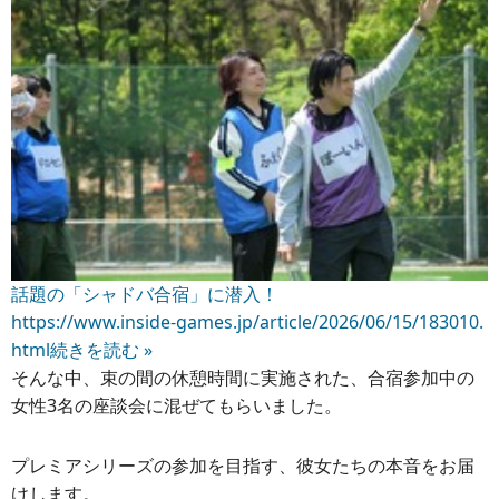
話題の「シャドバ合宿」に潜入！
https://www.inside-games.jp/article/2026/06/15/183010.
html
続きを読む »
そんな中、束の間の休憩時間に実施された、合宿参加中の
女性3名の座談会に混ぜてもらいました。
プレミアシリーズの参加を目指す、彼女たちの本音をお届
けします。