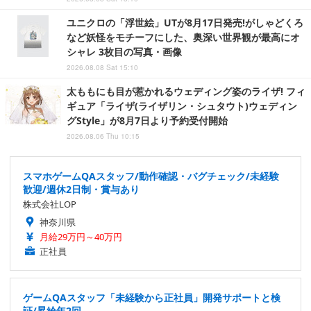
ユニクロの「浮世絵」UTが8月17日発売!がしゃどくろ
など妖怪をモチーフにした、奥深い世界観が最高にオ
シャレ 3枚目の写真・画像
2026.08.08 Sat 15:10
太ももにも目が惹かれるウェディング姿のライザ! フィ
ギュア「ライザ(ライザリン・シュタウト)ウェディン
グStyle」が8月7日より予約受付開始
2026.08.06 Thu 10:15
スマホゲームQAスタッフ/動作確認・バグチェック/未経験
歓迎/週休2日制・賞与あり
株式会社LOP
神奈川県
月給29万円～40万円
正社員
ゲームQAスタッフ「未経験から正社員」開発サポートと検
証/昇給年2回