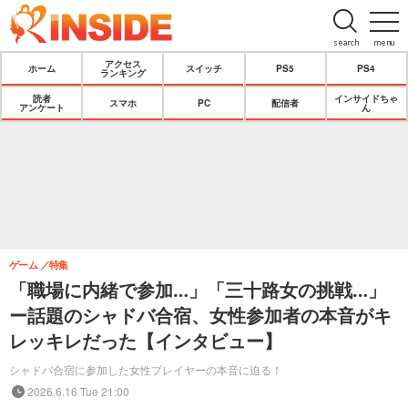
search
menu
アクセス
ホーム
スイッチ
PS5
PS4
ランキング
読者
インサイドちゃ
スマホ
PC
配信者
アンケート
ん
ゲーム
特集
「職場に内緒で参加…」「三十路女の挑戦…」
ー話題のシャドバ合宿、女性参加者の本音がキ
レッキレだった【インタビュー】
シャドバ合宿に参加した女性プレイヤーの本音に迫る！
2026.6.16 Tue 21:00