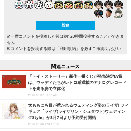
※一度コメントを投稿した後は約120秒間投稿することができま
せん
※コメントを投稿する際は
「利用規約」
を必ずご確認ください
関連ニュース
「トイ・ストーリー」新作一番くじが発売決定!A賞
は、ウッディたちがレトロ感満載のアナログレコード
上を走る姿で立体化
2026.08.07 Fri 03:40
太ももにも目が惹かれるウェディング姿のライザ! フィ
ギュア「ライザ(ライザリン・シュタウト)ウェディン
グStyle」が8月7日より予約受付開始
2026.08.06 Thu 10:15