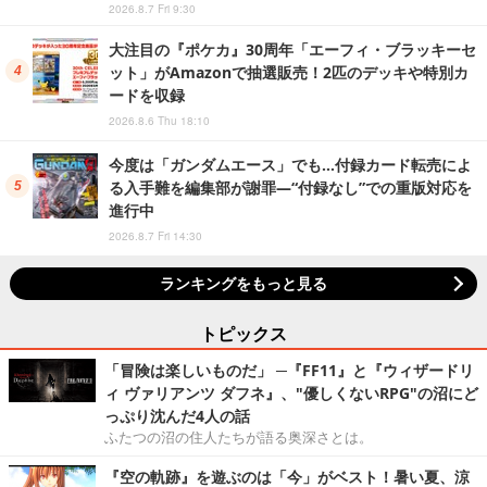
2026.8.7 Fri 9:30
大注目の『ポケカ』30周年「エーフィ・ブラッキーセ
ット」がAmazonで抽選販売！2匹のデッキや特別カ
ードを収録
2026.8.6 Thu 18:10
今度は「ガンダムエース」でも…付録カード転売によ
る入手難を編集部が謝罪―“付録なし”での重版対応を
進行中
2026.8.7 Fri 14:30
ランキングをもっと見る
トピックス
「冒険は楽しいものだ」 ─『FF11』と『ウィザードリ
ィ ヴァリアンツ ダフネ』、"優しくないRPG"の沼にど
っぷり沈んだ4人の話
ふたつの沼の住人たちが語る奥深さとは。
『空の軌跡』を遊ぶのは「今」がベスト！暑い夏、涼