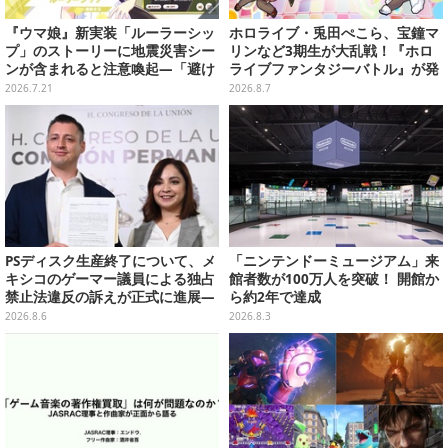
『ウマ娘』新実装「ルーラーシッ
ホロライブ・兎田ぺこら、宝鐘マ
プ」のストーリーに地震災害シー
リンなど3期生が大乱戦！『ホロ
ンが含まれると注意喚起―「避け
ライブファンタジーバトル』が発
ては語れないわな」「あの件から
売ーお馴染みの語録が装備
2026.7.21
2026.8.7
逃げないウマ娘は好きよ」
に、“ニセ3期生”とのバトルもあ
る
PSディスク生産終了について、メ
「ニンテンドーミュージアム」来
キシコのゲーマー議員による独占
館者数が100万人を突破！ 開館か
禁止法違反の訴えが正式に進展―
ら約2年で達成
「テクノロジーは自由を拡大する
2026.8.6
2026.8.3
ために役立つべき」