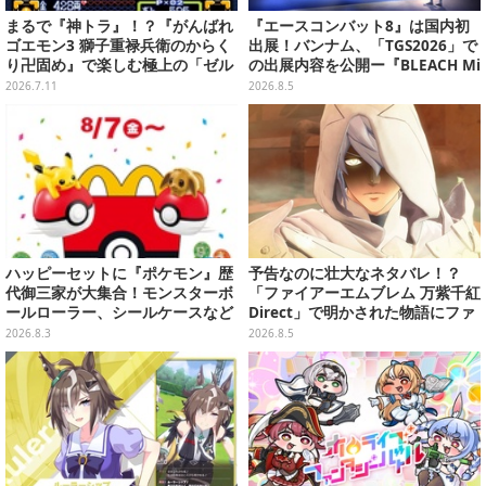
まるで『神トラ』！？『がんばれ
『エースコンバット8』は国内初
ゴエモン3 獅子重禄兵衛のからく
出展！バンナム、「TGS2026」で
り卍固め』で楽しむ極上の「ゼル
の出展内容を公開ー『BLEACH Mi
ダ要素」
rrors High』や『ONE PIECE 海
2026.7.11
2026.8.5
のごちそうレストラン』も遊べる
ハッピーセットに『ポケモン』歴
予告なのに壮大なネタバレ！？
代御三家が大集合！モンスターボ
「ファイアーエムブレム 万紫千紅
ールローラー、シールケースなど
Direct」で明かされた物語にファ
全12種が8月7日より順次提供
ンも震え上がる
2026.8.3
2026.8.5