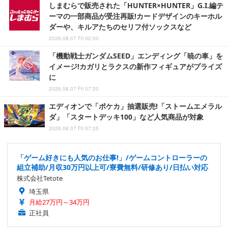
しまむらで販売された「HUNTER×HUNTER」G.I.編テ
ーマの一部商品が受注再販!カードデザインのキーホル
ダーや、キルアたちのセリフ付ソックスなど
2026.08.07 Fri 02:00
「機動戦士ガンダムSEED」エンディング「暁の車」を
イメージ!カガリとラクスの新作フィギュアがプライズ
に
2026.08.07 Fri 07:20
エディオンで「ポケカ」抽選販売!「ストームエメラル
ダ」「スタートデッキ100」など人気商品が対象
2026.08.07 Fri 07:25
「ゲーム好きにも人気のお仕事!」/ゲームコントローラーの
組立補助/月収30万円以上可/寮費無料/研修あり/日払い対応
株式会社Tetote
埼玉県
月給27万円～34万円
正社員