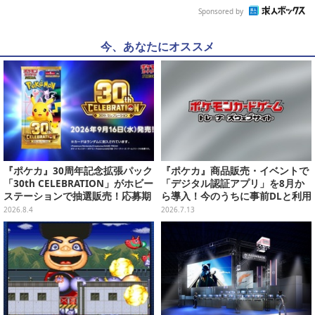
Sponsored by
今、あなたにオススメ
『ポケカ』30周年記念拡張パック
『ポケカ』商品販売・イベントで
「30th CELEBRATION」がホビー
「デジタル認証アプリ」を8月か
ステーションで抽選販売！応募期
ら導入！今のうちに事前DLと利用
間は8月6日23時59分まで
登録をお願い
2026.8.4
2026.7.13