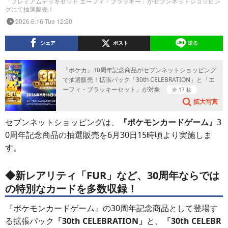
「プレミアムデッキセット エーフィ・ブラッキー」がセブンネットショッピン
グにて抽選販売！
2026.6.16 Tue 12:20
シェア
ポスト
送る
『ポケカ』30周年記念商品がセブンネットショッピング
で抽選販売！拡張パック「30th CELEBRATION」と「エ
ーフィ・ブラッキーセット」が対象
全 17 枚
拡大写真
セブンネットショッピングは、
『ポケモンカードゲーム』
3
0周年記念商品の抽選販売を6月30日15時頃より実施しま
す。
◆新レアリティ「FUR」など、30周年ならでは
の特別なカードを多数収録！
『ポケモンカードゲーム』の30周年記念商品として登場す
る拡張パック
「30th CELEBRATION」
と、
「30th CELEBR