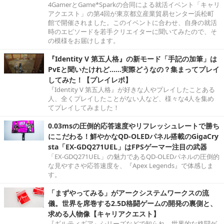
4GamerとGame*Sparkの合同による就活イベント「キャリ
アクエスト」の第4回が東京都立産業貿易センター浜松町
館で開催されました。このイベントに合わせ、自身の就活
時のエピソードを若手クリエイターに聞いてみたので、そ
の模様をお届けします。
『Identity V 第五人格』の新モード「手記の加筆」は
PvEと聞いたけれど……実際どうなの？集まってプレイ
してみた！【プレイレポ】
『Identity V 第五人格』が好きな人やプレイしたことある
人、全くプレイしたことがない人など、様々な4人を集め
てプレイしてみました！
0.03msの圧倒的応答速度やリフレッシュレートで勝ち
にこだわる！鮮やかなQD-OLEDパネル搭載のGigaCry
sta「EX-GDQ271UEL」はFPSゲーマー注目の武器
「EX-GDQ271UEL」の魅力であるQD-OLEDパネルの圧倒的
な見やすさや応答速度を、『Apex Legends』で体感しま
す。
「まずやってみる」がアークシステムワークスの流
儀。世界を席巻する2.5D格闘ゲームの開発の裏側と、
求める人物像【キャリアクエスト】
『ギルティギア』シリーズなどで知られ、世界的な格闘ゲ