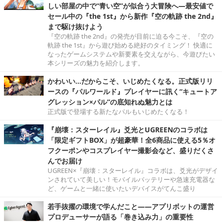
しい部屋の中で“青い空”が似合う大冒険へ―最安値で
セール中の『the 1st』から新作『空の軌跡 the 2nd』
まで駆け抜けよう
『空の軌跡 the 2nd』の発売が目前に迫る今こそ、『空の
軌跡 the 1st』から遊び始める絶好のタイミング！ 快適に
なったゲームシステムや新要素を交えながら、今遊びたい
本シリーズの魅力を紹介します。
かわいい…だからこそ、いじめたくなる。正式版リリ
ースの『パルワールド』プレイヤーに訊く“キュートア
グレッション×パル”の底知れぬ魅力とは
正式版で登場する新たなパルもいじめたくなる！
『崩壊：スターレイル』爻光とUGREENのコラボは
「限定ギフトBOX」が超豪華！全6商品に使える5％オ
フクーポンやコスプレイヤー撮影会など、盛りだくさ
んでお届け
UGREEN×『崩壊：スターレイル』コラボは、爻光がデザイ
ンされていて美しい！モバイルバッテリーや急速充電器な
ど、ゲームと一緒に使いたいデバイスがてんこ盛り
若手抜擢の環境で学んだこと――アプリボットの運営
プロデューサーが語る「巻き込み力」の重要性