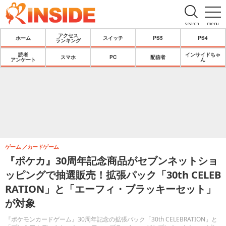
search
menu
アクセス
ホーム
スイッチ
PS5
PS4
ランキング
読者
インサイドちゃ
スマホ
PC
配信者
アンケート
ん
ゲーム
カードゲーム
『ポケカ』30周年記念商品がセブンネットショ
ッピングで抽選販売！拡張パック「30th CELEB
RATION」と「エーフィ・ブラッキーセット」
が対象
『ポケモンカードゲーム』30周年記念の拡張パック「30th CELEBRATION」と