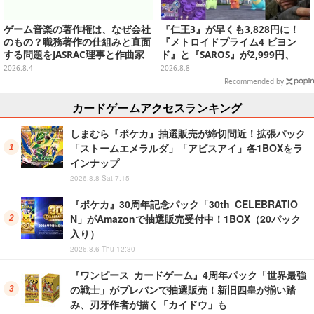
ゲーム音楽の著作権は、なぜ会社
『仁王3』が早くも3,828円に！
のもの？職務著作の仕組みと直面
『メトロイドプライム4 ビヨン
する問題をJASRAC理事と作曲家
ド』と『SAROS』が2,999円、
が徹底解説【CEDEC 2026】
『メタルギアソリッド Δ』は2,49
2026.8.4
2026.8.8
9円─ゲオ店舗＆ストアのゲームセ
Recommended by
ールは8月8日から
カードゲームアクセスランキング
しまむら『ポケカ』抽選販売が締切間近！拡張パック
「ストームエメラルダ」「アビスアイ」各1BOXをラ
インナップ
2026.8.8 Sat 7:15
『ポケカ』30周年記念パック「30th CELEBRATIO
N」がAmazonで抽選販売受付中！1BOX（20パック
入り）
2026.8.6 Thu 12:30
『ワンピース カードゲーム』4周年パック「世界最強
の戦士」がプレバンで抽選販売！新旧四皇が揃い踏
み、刃牙作者が描く「カイドウ」も