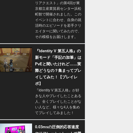
リアクエスト」の第4回が東
京都立産業貿易センター浜松
町館で開催されました。この
イベントに合わせ、自身の就
活時のエピソードを若手クリ
エイターに聞いてみたので、
その模様をお届けします。
『Identity V 第五人格』の
新モード「手記の加筆」は
PvEと聞いたけれど……実
際どうなの？集まってプレ
イしてみた！【プレイレ
ポ】
『Identity V 第五人格』が好
きな人やプレイしたことある
人、全くプレイしたことがな
い人など、様々な4人を集め
てプレイしてみました！
0.03msの圧倒的応答速度