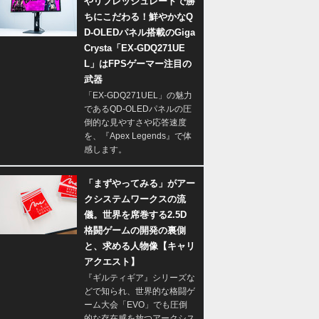
やリフレッシュレートで勝
ちにこだわる！鮮やかなQ
D-OLEDパネル搭載のGiga
Crysta「EX-GDQ271UE
L」はFPSゲーマー注目の
武器
「EX-GDQ271UEL」の魅力
であるQD-OLEDパネルの圧
倒的な見やすさや応答速度
を、『Apex Legends』で体
感します。
「まずやってみる」がアー
クシステムワークスの流
儀。世界を席巻する2.5D
格闘ゲームの開発の裏側
と、求める人物像【キャリ
アクエスト】
『ギルティギア』シリーズな
どで知られ、世界的な格闘ゲ
ーム大会「EVO」でも圧倒
的な存在感を放つアークシス