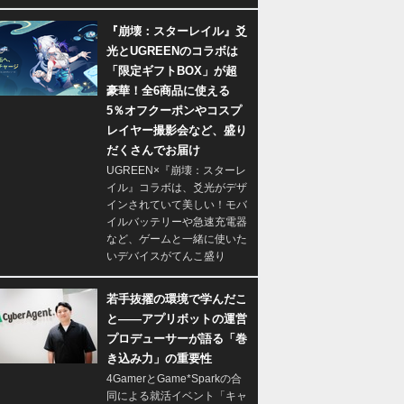
『崩壊：スターレイル』爻
光とUGREENのコラボは
「限定ギフトBOX」が超
豪華！全6商品に使える
5％オフクーポンやコスプ
レイヤー撮影会など、盛り
だくさんでお届け
UGREEN×『崩壊：スターレ
イル』コラボは、爻光がデザ
インされていて美しい！モバ
イルバッテリーや急速充電器
など、ゲームと一緒に使いた
いデバイスがてんこ盛り
若手抜擢の環境で学んだこ
と――アプリボットの運営
プロデューサーが語る「巻
き込み力」の重要性
4GamerとGame*Sparkの合
同による就活イベント「キャ