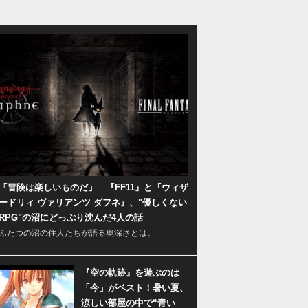
「冒険は楽しいものだ」 ─『FF11』と『ウィザ
ードリィ ヴァリアンツ ダフネ』、"優しくない
RPG"の沼にどっぷり沈んだ4人の話
ふたつの沼の住人たちが語る奥深さとは。
『空の軌跡』を遊ぶのは
「今」がベスト！暑い夏、
涼しい部屋の中で“青い