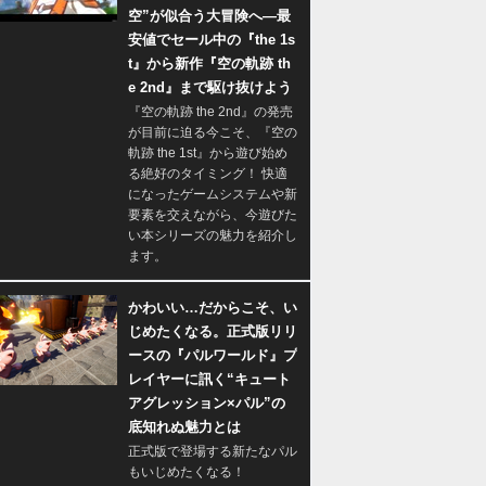
空”が似合う大冒険へ―最
安値でセール中の『the 1s
t』から新作『空の軌跡 th
e 2nd』まで駆け抜けよう
『空の軌跡 the 2nd』の発売
が目前に迫る今こそ、『空の
軌跡 the 1st』から遊び始め
る絶好のタイミング！ 快適
になったゲームシステムや新
要素を交えながら、今遊びた
い本シリーズの魅力を紹介し
ます。
かわいい…だからこそ、い
じめたくなる。正式版リリ
ースの『パルワールド』プ
レイヤーに訊く“キュート
アグレッション×パル”の
底知れぬ魅力とは
正式版で登場する新たなパル
もいじめたくなる！