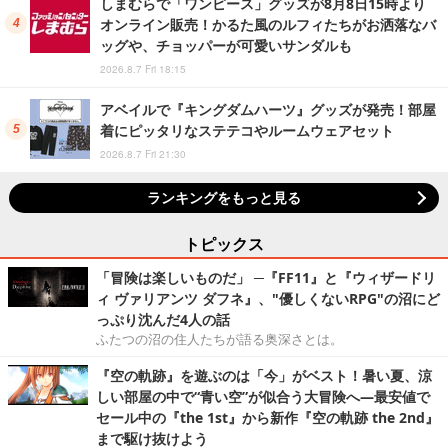
しまむらで「ワンピース」グッズが8月8日15時より
オンライン販売！かるた風のルフィたちがお洒落なバ
ッグや、チョッパーが可愛いサンダルも
2026.8.7 Fri 18:15
アベイルで『キングダムハーツ』グッズが発売！部屋
着にピッタリなステテコやルームウェアセット
2026.8.7 Fri 21:30
ランキングをもっと見る
トピックス
「冒険は楽しいものだ」 ─『FF11』と『ウィザードリ
ィ ヴァリアンツ ダフネ』、"優しくないRPG"の沼にど
っぷり沈んだ4人の話
ふたつの沼の住人たちが語る奥深さとは。
『空の軌跡』を遊ぶのは「今」がベスト！暑い夏、涼
しい部屋の中で“青い空”が似合う大冒険へ―最安値で
セール中の『the 1st』から新作『空の軌跡 the 2nd』
まで駆け抜けよう