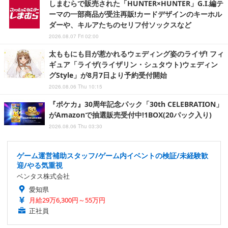
しまむらで販売された「HUNTER×HUNTER」G.I.編テ
ーマの一部商品が受注再販!カードデザインのキーホル
ダーや、キルアたちのセリフ付ソックスなど
2026.08.07 Fri 02:00
太ももにも目が惹かれるウェディング姿のライザ! フィ
ギュア「ライザ(ライザリン・シュタウト)ウェディン
グStyle」が8月7日より予約受付開始
2026.08.06 Thu 10:15
『ポケカ』30周年記念パック「30th CELEBRATION」
がAmazonで抽選販売受付中!1BOX(20パック入り)
2026.08.06 Thu 03:30
ゲーム運営補助スタッフ/ゲーム内イベントの検証/未経験歓
迎/やる気重視
ベンタス株式会社
愛知県
月給29万6,300円～55万円
正社員