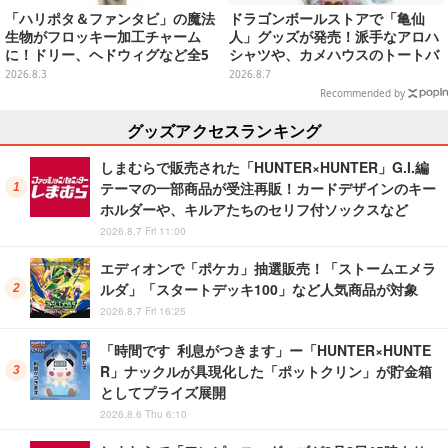
「ハリポタ＆ファンタビ」の魔法
ドラゴンボールストアで「亀仙
生物がフロッキー加工チャーム
人」グッズが発売！派手なアロハ
に！ドリー、ヘドウィグなど全5
シャツや、カメハウスのトートバ
種のガシャポンが8月第5週より発
ッグなど夏らしいアイテムがズラ
2026.8.3
2026.8.7
売
リ
Recommended by
グッズアクセスランキング
しまむらで販売された「HUNTER×HUNTER」G.I.編
テーマの一部商品が受注再販！カードデザインのキー
ホルダーや、キルアたちのセリフ付ソックスなど
2026.8.7 Fri 11:00
エディオンで「ポケカ」抽選販売！「ストームエメラ
ルダ」「スタートデッキ100」など人気商品が対象
2026.8.7 Fri 16:25
「時間です 利息がつきます」ー「HUNTER×HUNTE
R」ナックルが具現化した「ポットクリン」が貯金箱
としてプライズ展開
2026.8.6 Thu 6:10