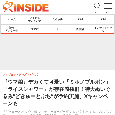
search
menu
アクセス
ホーム
スイッチ
PS5
PS4
ランキング
読者
インサイドちゃ
スマホ
PC
配信者
アンケート
ん
フィギュア・グッズ
グッズ
『ウマ娘』デカくて可愛い「ミホノブルボン」
「ライスシャワー」が存在感抜群！特大ぬいぐ
るみ“どきゅーとぷち”が予約実施、Xキャンペ
ーンも
「どきゅーとぷち ウマ娘 プリティーダービー 特大ぬいぐるみ ミホノブルボン/