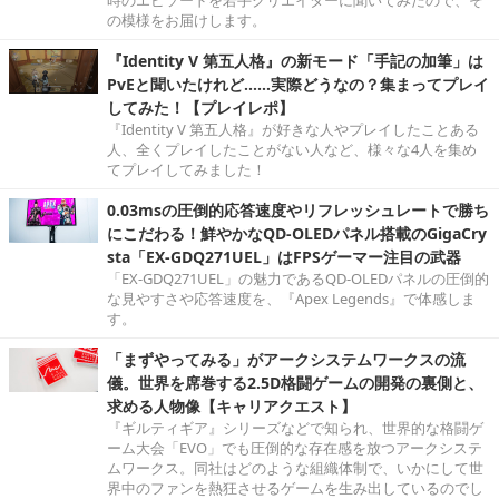
時のエピソードを若手クリエイターに聞いてみたので、そ
の模様をお届けします。
『Identity V 第五人格』の新モード「手記の加筆」は
PvEと聞いたけれど……実際どうなの？集まってプレイ
してみた！【プレイレポ】
『Identity V 第五人格』が好きな人やプレイしたことある
人、全くプレイしたことがない人など、様々な4人を集め
てプレイしてみました！
0.03msの圧倒的応答速度やリフレッシュレートで勝ち
にこだわる！鮮やかなQD-OLEDパネル搭載のGigaCry
sta「EX-GDQ271UEL」はFPSゲーマー注目の武器
「EX-GDQ271UEL」の魅力であるQD-OLEDパネルの圧倒的
な見やすさや応答速度を、『Apex Legends』で体感しま
す。
「まずやってみる」がアークシステムワークスの流
儀。世界を席巻する2.5D格闘ゲームの開発の裏側と、
求める人物像【キャリアクエスト】
『ギルティギア』シリーズなどで知られ、世界的な格闘ゲ
ーム大会「EVO」でも圧倒的な存在感を放つアークシステ
ムワークス。同社はどのような組織体制で、いかにして世
界中のファンを熱狂させるゲームを生み出しているのでし