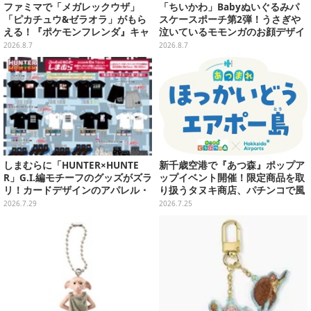
ファミマで「メガレックウザ」
「ちいかわ」Babyぬいぐるみパ
「ピカチュウ&ゼラオラ」がもら
スケースポーチ第2弾！うさぎや
える！『ポケモンフレンダ』キャ
泣いているモモンガのお顔デザイ
ンペーンが8月11日開始
ン全4種が8月下旬プライズ展開
2026.8.7
2026.8.7
しまむらに「HUNTER×HUNTE
新千歳空港で『あつ森』ポップア
R」G.I.編モチーフのグッズがズラ
ップイベント開催！限定商品を取
リ！カードデザインのアパレル・
り扱うタヌキ商店、パチンコで風
雑貨、ゴレイヌの「オレが3人分
船を狙う体験ゲームなど
2026.7.29
2026.7.25
になる…」も