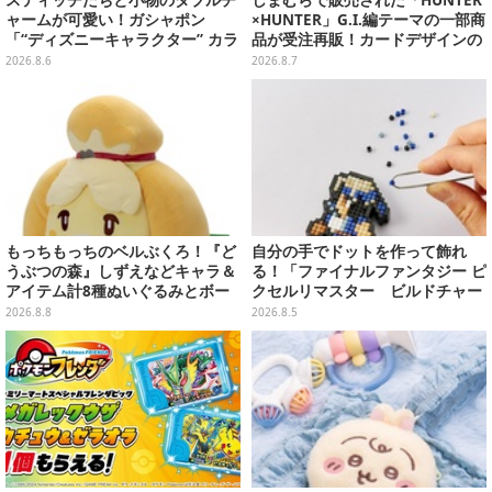
スティッチたちと小物のダブルチ
しまむらで販売された「HUNTER
ャームが可愛い！ガシャポン
×HUNTER」G.I.編テーマの一部商
「“ディズニーキャラクター” カラ
品が受注再販！カードデザインの
フルマルチチャーム」が発売
キーホルダーや、キルアたちのセ
2026.8.6
2026.8.7
リフ付ソックスなど
もっちもっちのベルぶくろ！『ど
自分の手でドットを作って飾れ
うぶつの森』しずえなどキャラ＆
る！「ファイナルファンタジー ピ
アイテム計8種ぬいぐるみとボー
クセルリマスター ビルドチャー
ルチェーン付きマスコットが発売
ムコレクション Vol.3」が予約
2026.8.8
2026.8.5
開始