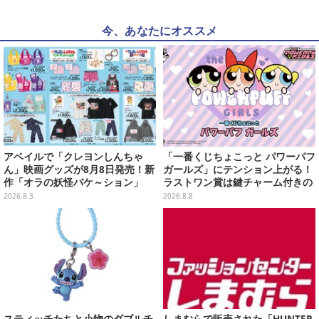
今、あなたにオススメ
アベイルで「クレヨンしんちゃ
「一番くじちょこっと パワーパフ
ん」映画グッズが8月8日発売！新
ガールズ」にテンション上がる！
作「オラの妖怪バケ～ション」
ラストワン賞は鍵チャーム付きの
や、「ヘンダーランド」「暗黒タ
シール帳スペシャルセット
2026.8.3
2026.8.8
マタマ」などをフィーチャー