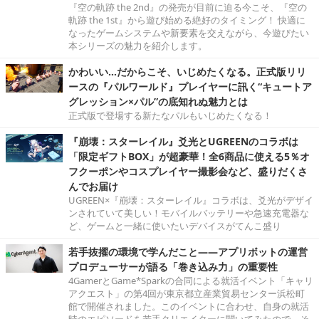
『空の軌跡 the 2nd』の発売が目前に迫る今こそ、『空の
軌跡 the 1st』から遊び始める絶好のタイミング！ 快適に
なったゲームシステムや新要素を交えながら、今遊びたい
本シリーズの魅力を紹介します。
かわいい…だからこそ、いじめたくなる。正式版リリ
ースの『パルワールド』プレイヤーに訊く“キュートア
グレッション×パル”の底知れぬ魅力とは
正式版で登場する新たなパルもいじめたくなる！
『崩壊：スターレイル』爻光とUGREENのコラボは
「限定ギフトBOX」が超豪華！全6商品に使える5％オ
フクーポンやコスプレイヤー撮影会など、盛りだくさ
んでお届け
UGREEN×『崩壊：スターレイル』コラボは、爻光がデザイ
ンされていて美しい！モバイルバッテリーや急速充電器な
ど、ゲームと一緒に使いたいデバイスがてんこ盛り
若手抜擢の環境で学んだこと――アプリボットの運営
プロデューサーが語る「巻き込み力」の重要性
4GamerとGame*Sparkの合同による就活イベント「キャリ
アクエスト」の第4回が東京都立産業貿易センター浜松町
館で開催されました。このイベントに合わせ、自身の就活