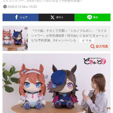
ライスシャワー」が6月19日～7月27日まで予約受付実施！
2026.6.15 Mon 15:20
シェア
ポスト
送る
『ウマ娘』デカくて可愛い「ミホノブルボン」「ライス
シャワー」が存在感抜群！特大ぬいぐるみ“どきゅーとぷ
ち”が予約実施、Xキャンペーンも
全 16 枚
拡大写真