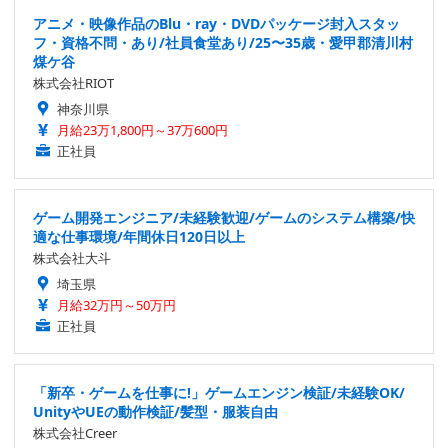
アニメ・映像作品のBlu・ray・DVDパッケージ封入スタッ
フ・資格不問・あり/社員食堂あり/25〜35歳・愛甲郡清川村
煤ケ谷
株式会社RIOT
神奈川県
月給23万1,800円～37万600円
正社員
ゲーム開発エンジニア/未経験歓迎/ゲームのシステム構築/快
適な仕事環境/年間休日120日以上
株式会社大斗
埼玉県
月給32万円～50万円
正社員
「新卒・ゲームを仕事に!」ゲームエンジン検証/未経験OK/
UnityやUEの動作検証/髪型・服装自由
株式会社Creer