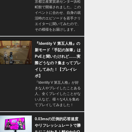
京都立産業貿易センター浜松
町館で開催されました。この
イベントに合わせ、自身の就
活時のエピソードを若手クリ
エイターに聞いてみたので、
その模様をお届けします。
『Identity V 第五人格』の
新モード「手記の加筆」は
PvEと聞いたけれど……実
際どうなの？集まってプレ
イしてみた！【プレイレ
ポ】
『Identity V 第五人格』が好
きな人やプレイしたことある
人、全くプレイしたことがな
い人など、様々な4人を集め
てプレイしてみました！
0.03msの圧倒的応答速度
やリフレッシュレートで勝
ちにこだわる！鮮やかなQ