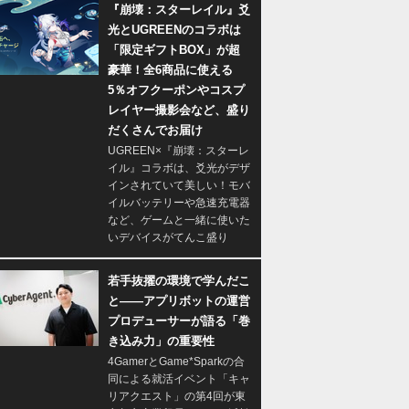
『崩壊：スターレイル』爻
光とUGREENのコラボは
「限定ギフトBOX」が超
豪華！全6商品に使える
5％オフクーポンやコスプ
レイヤー撮影会など、盛り
だくさんでお届け
UGREEN×『崩壊：スターレ
イル』コラボは、爻光がデザ
インされていて美しい！モバ
イルバッテリーや急速充電器
など、ゲームと一緒に使いた
いデバイスがてんこ盛り
若手抜擢の環境で学んだこ
と――アプリボットの運営
プロデューサーが語る「巻
き込み力」の重要性
4GamerとGame*Sparkの合
同による就活イベント「キャ
リアクエスト」の第4回が東