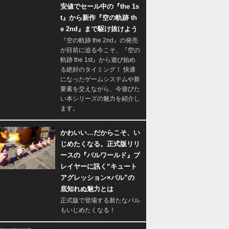
安値でセール中の『the 1s
t』から新作『空の軌跡 th
e 2nd』まで駆け抜けよう
『空の軌跡 the 2nd』の発売
が目前に迫る今こそ、『空の
軌跡 the 1st』から遊び始め
る絶好のタイミング！ 快適
になったゲームシステムや新
要素を交えながら、今遊びた
い本シリーズの魅力を紹介し
ます。
かわいい…だからこそ、い
じめたくなる。正式版リリ
ースの『パルワールド』プ
レイヤーに訊く“キュート
アグレッション×パル”の
底知れぬ魅力とは
正式版で登場する新たなパル
もいじめたくなる！