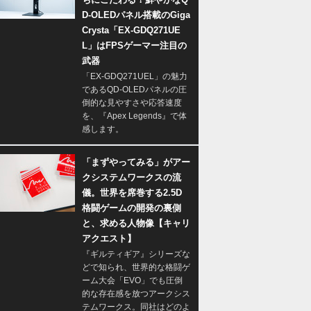
D-OLEDパネル搭載のGiga
Crysta「EX-GDQ271UE
L」はFPSゲーマー注目の
武器
「EX-GDQ271UEL」の魅力
であるQD-OLEDパネルの圧
倒的な見やすさや応答速度
を、『Apex Legends』で体
感します。
「まずやってみる」がアー
クシステムワークスの流
儀。世界を席巻する2.5D
格闘ゲームの開発の裏側
と、求める人物像【キャリ
アクエスト】
『ギルティギア』シリーズな
どで知られ、世界的な格闘ゲ
ーム大会「EVO」でも圧倒
的な存在感を放つアークシス
テムワークス。同社はどのよ