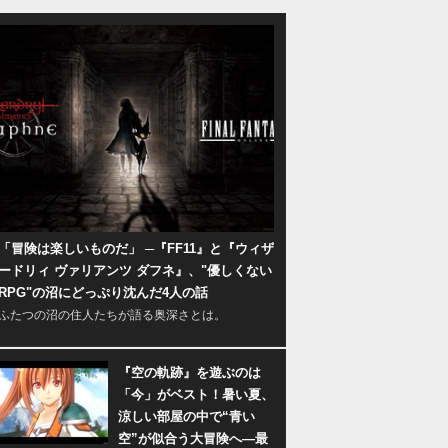
「冒険は楽しいものだ」 ─『FF11』と『ウィザ
ードリィ ヴァリアンツ ダフネ』、"優しくない
RPG"の沼にどっぷり沈んだ4人の話
ふたつの沼の住人たちが語る奥深さとは。
『空の軌跡』を遊ぶのは
「今」がベスト！暑い夏、
涼しい部屋の中で“青い
空”が似合う大冒険へ―最