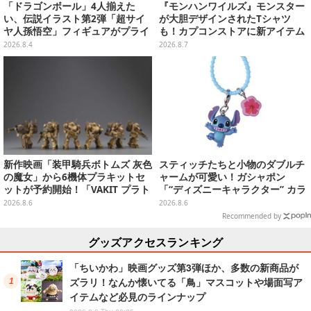
「ドラゴンボール」4人揃えた
『モンハンワイルズ』モンスター
い、伝説イラスト第2弾「超サイ
が大胆デザインされたTシャツ
ヤ人孫悟空」フィギュアがプライ
も！カプコンストアに新アイテム
ズ展開！ビッグサイズの「筋斗
が続々登場
2026.8.4
2026.8.7
雲」エアぐるみも
新作映画「装甲騎兵ボトムズ 灰色
スティッチたちと小物のダブルチ
の魔女」から6機体プラキットセ
ャームが可愛い！ガシャポン
ットが予約開始！「VAKIT プラト
「“ディズニーキャラクター” カラ
ーン」第1弾、各部関節可動仕様
フルマルチチャーム」が発売
2026.8.6
2026.8.6
Recommended by
グッズアクセスランキング
「ちいかわ」映画グッズ第3弾ほか、多数の新商品が
ズラリ！なんか懐いてる「鳥」マスコットや場面写ア
イテムなど必見のラインナップ