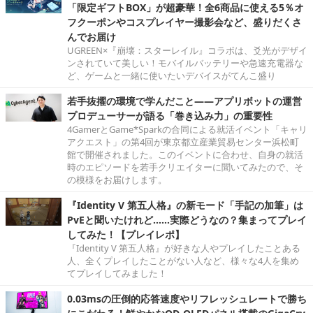
「限定ギフトBOX」が超豪華！全6商品に使える5％オ
フクーポンやコスプレイヤー撮影会など、盛りだくさ
んでお届け
UGREEN×『崩壊：スターレイル』コラボは、爻光がデザイ
ンされていて美しい！モバイルバッテリーや急速充電器な
ど、ゲームと一緒に使いたいデバイスがてんこ盛り
若手抜擢の環境で学んだこと――アプリボットの運営
プロデューサーが語る「巻き込み力」の重要性
4GamerとGame*Sparkの合同による就活イベント「キャリ
アクエスト」の第4回が東京都立産業貿易センター浜松町
館で開催されました。このイベントに合わせ、自身の就活
時のエピソードを若手クリエイターに聞いてみたので、そ
の模様をお届けします。
『Identity V 第五人格』の新モード「手記の加筆」は
PvEと聞いたけれど……実際どうなの？集まってプレイ
してみた！【プレイレポ】
『Identity V 第五人格』が好きな人やプレイしたことある
人、全くプレイしたことがない人など、様々な4人を集め
てプレイしてみました！
0.03msの圧倒的応答速度やリフレッシュレートで勝ち