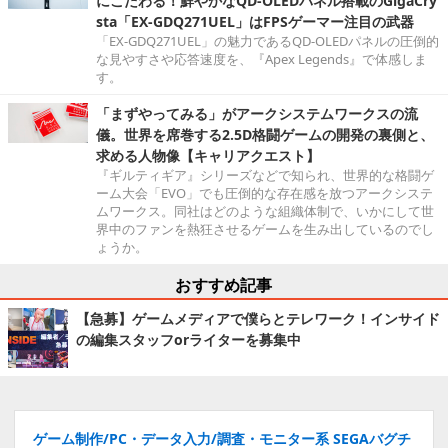
にこだわる！鮮やかなQD-OLEDパネル搭載のGigaCry
sta「EX-GDQ271UEL」はFPSゲーマー注目の武器
「EX-GDQ271UEL」の魅力であるQD-OLEDパネルの圧倒的
な見やすさや応答速度を、『Apex Legends』で体感しま
す。
「まずやってみる」がアークシステムワークスの流
儀。世界を席巻する2.5D格闘ゲームの開発の裏側と、
求める人物像【キャリアクエスト】
『ギルティギア』シリーズなどで知られ、世界的な格闘ゲ
ーム大会「EVO」でも圧倒的な存在感を放つアークシステ
ムワークス。同社はどのような組織体制で、いかにして世
界中のファンを熱狂させるゲームを生み出しているのでし
ょうか。
おすすめ記事
【急募】ゲームメディアで僕らとテレワーク！インサイド
の編集スタッフorライターを募集中
ゲーム制作/PC・データ入力/調査・モニター系 SEGAバグチ