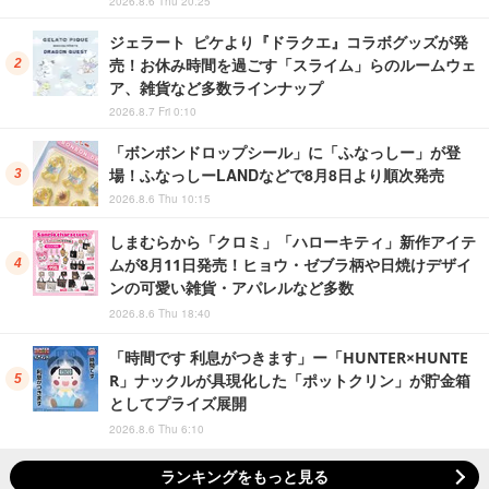
2026.8.6 Thu 20:25
ジェラート ピケより『ドラクエ』コラボグッズが発
売！お休み時間を過ごす「スライム」らのルームウェ
ア、雑貨など多数ラインナップ
2026.8.7 Fri 0:10
「ボンボンドロップシール」に「ふなっしー」が登
場！ふなっしーLANDなどで8月8日より順次発売
2026.8.6 Thu 10:15
しまむらから「クロミ」「ハローキティ」新作アイテ
ムが8月11日発売！ヒョウ・ゼブラ柄や日焼けデザイ
ンの可愛い雑貨・アパレルなど多数
2026.8.6 Thu 18:40
「時間です 利息がつきます」ー「HUNTER×HUNTE
R」ナックルが具現化した「ポットクリン」が貯金箱
としてプライズ展開
2026.8.6 Thu 6:10
ランキングをもっと見る