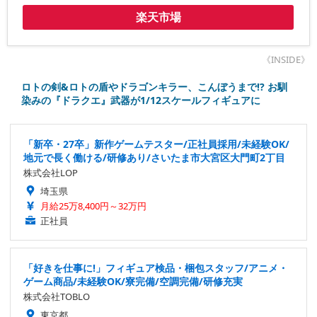
楽天市場
《INSIDE》
ロトの剣&ロトの盾やドラゴンキラー、こんぼうまで!? お馴
染みの『ドラクエ』武器が1/12スケールフィギュアに
「新卒・27卒」新作ゲームテスター/正社員採用/未経験OK/
地元で長く働ける/研修あり/さいたま市大宮区大門町2丁目
株式会社LOP
埼玉県
月給25万8,400円～32万円
正社員
「好きを仕事に!」フィギュア検品・梱包スタッフ/アニメ・
ゲーム商品/未経験OK/寮完備/空調完備/研修充実
株式会社TOBLO
東京都