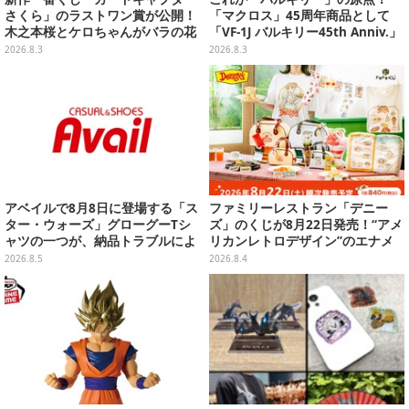
さくら」のラストワン賞が公開！
「マクロス」45周年商品として
木之本桜とケロちゃんがバラの花
「VF-1J バルキリー45th Anniv.」
びらに包まれている姿で立体化
が予約開始
2026.8.3
2026.8.3
アベイルで8月8日に登場する「ス
ファミリーレストラン「デニー
ター・ウォーズ」グローグーTシ
ズ」のくじが8月22日発売！“アメ
ャツの一つが、納品トラブルによ
リカンレトロデザイン”のエナメ
り販売日変更へ
ルバッグやTシャツなど、日常使
2026.8.5
2026.8.4
いできるグッズを用意