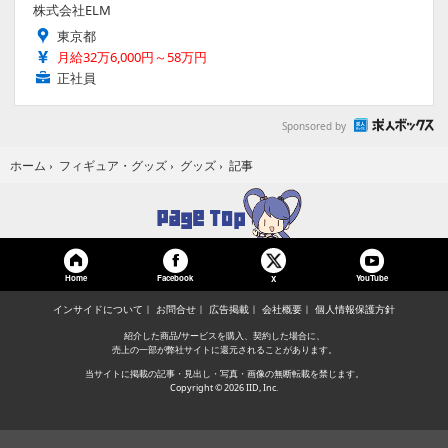
株式会社ELM
東京都
月給32万6,000円～58万円
正社員
Sponsored by
記事
ホーム
›
フィギュア・グッズ
›
グッズ
›
Home
Facebook
YouTube
X
インサイドについて
お問合せ
広告掲載
会社概要
個人情報保護方針
紹介した商品/サービスを購入、契約した場合に、
売上の一部が弊社サイトに還元されることがあります。
当サイトに掲載の記事・見出し・写真・画像の無断転載を禁じます。
Copyright © 2026 IID, Inc.