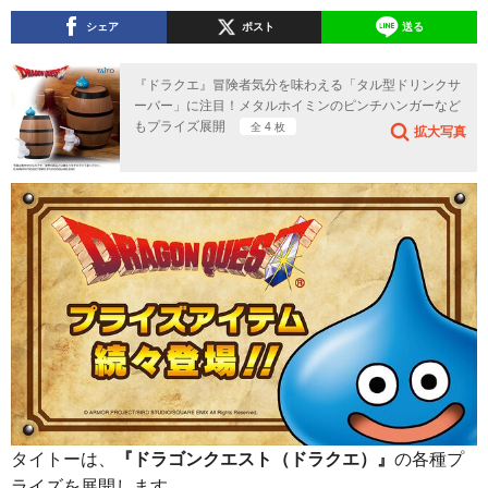
シェア
ポスト
送る
『ドラクエ』冒険者気分を味わえる「タル型ドリンクサ
ーバー」に注目！メタルホイミンのピンチハンガーなど
もプライズ展開
全 4 枚
拡大写真
タイトーは、
『ドラゴンクエスト（ドラクエ）』
の各種プ
ライズを展開します。