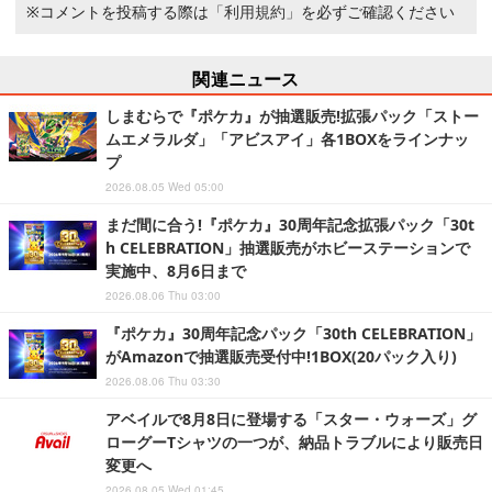
※コメントを投稿する際は
「利用規約」
を必ずご確認ください
関連ニュース
しまむらで『ポケカ』が抽選販売!拡張パック「ストー
ムエメラルダ」「アビスアイ」各1BOXをラインナッ
プ
2026.08.05 Wed 05:00
まだ間に合う!『ポケカ』30周年記念拡張パック「30t
h CELEBRATION」抽選販売がホビーステーションで
実施中、8月6日まで
2026.08.06 Thu 03:00
『ポケカ』30周年記念パック「30th CELEBRATION」
がAmazonで抽選販売受付中!1BOX(20パック入り)
2026.08.06 Thu 03:30
アベイルで8月8日に登場する「スター・ウォーズ」グ
ローグーTシャツの一つが、納品トラブルにより販売日
変更へ
2026.08.05 Wed 01:45