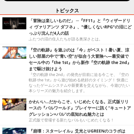
トピックス
「冒険は楽しいものだ」 ─『FF11』と『ウィザードリ
ィ ヴァリアンツ ダフネ』、"優しくないRPG"の沼にど
っぷり沈んだ4人の話
ふたつの沼の住人たちが語る奥深さとは。
『空の軌跡』を遊ぶのは「今」がベスト！暑い夏、涼
しい部屋の中で“青い空”が似合う大冒険へ―最安値で
セール中の『the 1st』から新作『空の軌跡 the 2nd』
まで駆け抜けよう
『空の軌跡 the 2nd』の発売が目前に迫る今こそ、『空の
軌跡 the 1st』から遊び始める絶好のタイミング！ 快適に
なったゲームシステムや新要素を交えながら、今遊びたい
本シリーズの魅力を紹介します。
かわいい…だからこそ、いじめたくなる。正式版リリ
ースの『パルワールド』プレイヤーに訊く“キュートア
グレッション×パル”の底知れぬ魅力とは
正式版で登場する新たなパルもいじめたくなる！
『崩壊：スターレイル』爻光とUGREENのコラボは