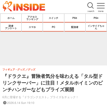
search
menu
アクセス
ホーム
スイッチ
PS5
PS4
ランキング
読者
インサイドちゃ
スマホ
PC
配信者
アンケート
ん
フィギュア・グッズ
グッズ
『ドラクエ』冒険者気分を味わえる「タル型ド
リンクサーバー」に注目！メタルホイミンのピ
ンチハンガーなどもプライズ展開
6月に登場する『ドラゴンクエスト』プライズをチェック！
2026.6.14 Sun 19:10