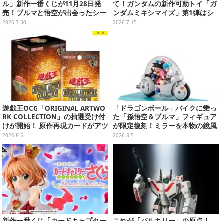
ル」新作一番くじが11月28日発
て！ガンダムの新作可動トイ「ガ
売！ブルマと悟空が出会ったシー
ンダムミキシマイズ」第1弾はシ
ンや、牛魔王の車で飛び回るウー
ャア専用ザク、フリーダムら3機
2026.7.30
2026.7.15
ロンたちを立体化
体
遊戯王OCG「ORIGINAL ARTWO
「ドラゴンボール」バイクに乗っ
RK COLLECTION」の抽選受け付
た「孫悟空＆ブルマ」フィギュア
けが開始！ 原作再現カードがアツ
が限定復刻！ミラーを本物の鏡風
いスペシャルパック
や、ブルマの目元が映りこむ描写
2026.8.5
2026.8.5
にできるステッカーを収録
新作一番くじ「カードキャプター
これが「バルキリー」の原点！