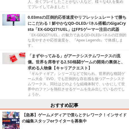
人、全くプレイしたことがない人など、様々な4人を集め
てプレイしてみました！
0.03msの圧倒的応答速度やリフレッシュレートで勝ち
にこだわる！鮮やかなQD-OLEDパネル搭載のGigaCry
sta「EX-GDQ271UEL」はFPSゲーマー注目の武器
「EX-GDQ271UEL」の魅力であるQD-OLEDパネルの圧倒的
な見やすさや応答速度を、『Apex Legends』で体感しま
す。
「まずやってみる」がアークシステムワークスの流
儀。世界を席巻する2.5D格闘ゲームの開発の裏側と、
求める人物像【キャリアクエスト】
『ギルティギア』シリーズなどで知られ、世界的な格闘ゲ
ーム大会「EVO」でも圧倒的な存在感を放つアークシステ
ムワークス。同社はどのような組織体制で、いかにして世
界中のファンを熱狂させるゲームを生み出しているのでし
ょうか。
おすすめ記事
【急募】ゲームメディアで僕らとテレワーク！インサイド
の編集スタッフorライターを募集中