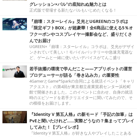
グレッション×パル”の底知れぬ魅力とは
正式版で登場する新たなパルもいじめたくなる！
『崩壊：スターレイル』爻光とUGREENのコラボは
「限定ギフトBOX」が超豪華！全6商品に使える5％オ
フクーポンやコスプレイヤー撮影会など、盛りだくさ
んでお届け
UGREEN×『崩壊：スターレイル』コラボは、爻光がデザイ
ンされていて美しい！モバイルバッテリーや急速充電器な
ど、ゲームと一緒に使いたいデバイスがてんこ盛り
若手抜擢の環境で学んだこと――アプリボットの運営
プロデューサーが語る「巻き込み力」の重要性
4GamerとGame*Sparkの合同による就活イベント「キャリ
アクエスト」の第4回が東京都立産業貿易センター浜松町
館で開催されました。このイベントに合わせ、自身の就活
時のエピソードを若手クリエイターに聞いてみたので、そ
の模様をお届けします。
『Identity V 第五人格』の新モード「手記の加筆」は
PvEと聞いたけれど……実際どうなの？集まってプレイ
してみた！【プレイレポ】
『Identity V 第五人格』が好きな人やプレイしたことある