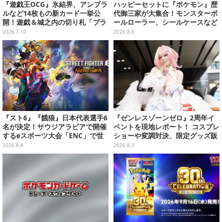
『遊戯王OCG』氷結界、アンブラ
ハッピーセットに『ポケモン』歴
ルなど14枚もの新カード一挙公
代御三家が大集合！モンスターボ
開！遊戯＆城之内の切り札「ブラ
ールローラー、シールケースなど
ック・デーモンズ・ドラゴン」も
全12種
2026.7.10
2026.8.6
新たな装いで登場
『スト6』『餓狼』日本代表選手6
『ゼンレスゾーンゼロ』2周年イ
名が決定！サウジアラビアで開催
ベントを現地レポート！ コスプレ
するeスポーツ大会「ENC」で世
ショーや変調対決、限定グッズ販
界に挑む
売で会場はプロキシたちの熱気に
2026.8.4
2026.8.3
包まれる