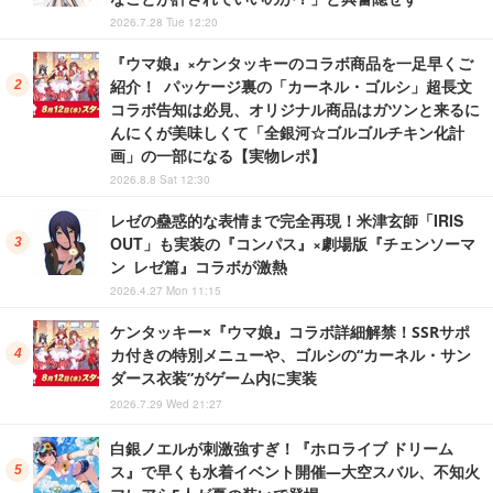
2026.7.28 Tue 12:20
『ウマ娘』×ケンタッキーのコラボ商品を一足早くご
紹介！ パッケージ裏の「カーネル・ゴルシ」超長文
コラボ告知は必見、オリジナル商品はガツンと来るに
んにくが美味しくて「全銀河☆ゴルゴルチキン化計
画」の一部になる【実物レポ】
2026.8.8 Sat 12:30
レゼの蠱惑的な表情まで完全再現！米津玄師「IRIS
OUT」も実装の『コンパス』×劇場版『チェンソーマ
ン レゼ篇』コラボが激熱
2026.4.27 Mon 11:15
ケンタッキー×『ウマ娘』コラボ詳細解禁！SSRサポ
カ付きの特別メニューや、ゴルシの“カーネル・サン
ダース衣装”がゲーム内に実装
2026.7.29 Wed 21:27
白銀ノエルが刺激強すぎ！『ホロライブ ドリーム
ス』で早くも水着イベント開催―大空スバル、不知火