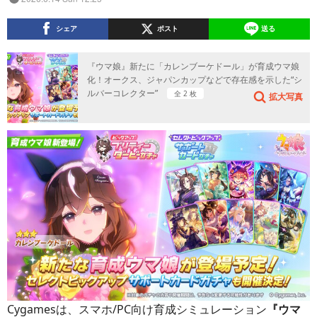
シェア
ポスト
送る
『ウマ娘』新たに「カレンブーケドール」が育成ウマ娘
化！オークス、ジャパンカップなどで存在感を示した“シ
ルバーコレクター”
全 2 枚
拡大写真
Cygamesは、スマホ/PC向け育成シミュレーション
『ウマ