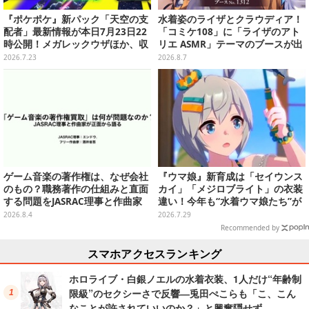
『ポケポケ』新パック「天空の支
水着姿のライザとクラウディア！
配者」最新情報が本日7月23日22
「コミケ108」に「ライザのアト
時公開！メガレックウザほか、収
リエ ASMR」テーマのブースが出
録カード解禁に期待
展ーアクスタや限定“たる”ボイス
2026.7.23
2026.8.7
ASMRカードも
ゲーム音楽の著作権は、なぜ会社
『ウマ娘』新育成は「セイウンス
のもの？職務著作の仕組みと直面
カイ」「メジロブライト」の衣装
する問題をJASRAC理事と作曲家
違い！今年も“水着ウマ娘たち”が
が徹底解説【CEDEC 2026】
夏を彩る
2026.8.4
2026.7.29
Recommended by
スマホアクセスランキング
ホロライブ・白銀ノエルの水着衣装、1人だけ“年齢制
限級”のセクシーさで反響―兎田ぺこらも「こ、こん
なことが許されていいのか？」と興奮隠せず