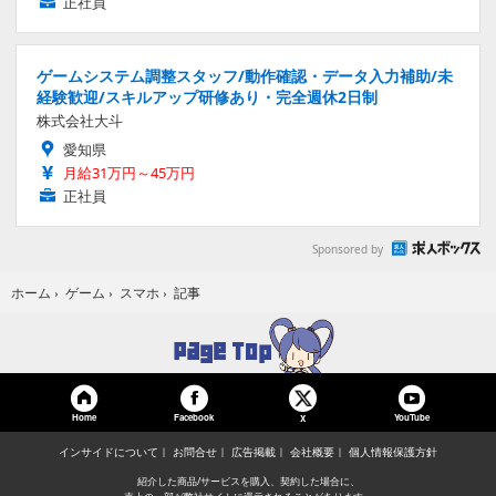
正社員
ゲームシステム調整スタッフ/動作確認・データ入力補助/未
経験歓迎/スキルアップ研修あり・完全週休2日制
株式会社大斗
愛知県
月給31万円～45万円
正社員
Sponsored by
記事
ホーム
›
ゲーム
›
スマホ
›
Home
Facebook
YouTube
X
インサイドについて
お問合せ
広告掲載
会社概要
個人情報保護方針
紹介した商品/サービスを購入、契約した場合に、