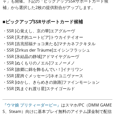
ャ」も開催。下記の「ピックアップSSRサポートカード候
補」から選択した2枚の提供割合がアップします。
■ピックアップSSRサポートカード候補
・SSR [心覚えし、京の華]エアグルーヴ
・SSR [天才的ユートピア]トウカイテイオー
・SSR [吉兆招福チョコ来たる]マチカネフクキタル
・SSR [Zirkus der Träume]エイシンフラッシュ
・SSR [氷結晶の静域]アドマイヤグルーヴ
・SSR [ぬくもりのノエル]フェノーメノ
・SSR [故郷に錦を飾るんでい！]イナリワン
・SSR [星跨ぐメッセージ]ネオユニヴァース
・SSR [ゆかし、きらめきの旅路]ファインモーション
・SSR [気まぐれ渡り星]ステイゴールド
『ウマ娘 プリティーダービー』
はスマホ/PC（DMM GAME
S、Steam）向けに基本プレイ無料のアイテム課金制で配信