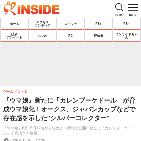
search
menu
アクセス
ホーム
スイッチ
PS5
PS4
ランキング
読者
インサイドちゃ
スマホ
PC
配信者
アンケート
ん
ゲーム
スマホ
『ウマ娘』新たに「カレンブーケドール」が育
成ウマ娘化！オークス、ジャパンカップなどで
存在感を示した“シルバーコレクター”
『ウマ娘』6月15日12時からのガチャ情報が公開！新たに「カレンブーケドー
ル」が育成ウマ娘化。
2026.6.14 Sun 12:25