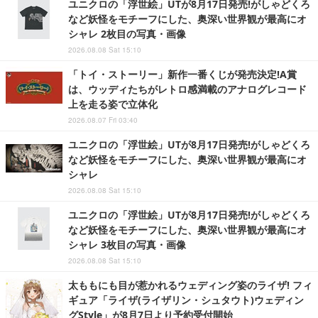
ユニクロの「浮世絵」UTが8月17日発売!がしゃどくろ
など妖怪をモチーフにした、奥深い世界観が最高にオ
シャレ 2枚目の写真・画像
2026.08.08 Sat 15:10
「トイ・ストーリー」新作一番くじが発売決定!A賞
は、ウッディたちがレトロ感満載のアナログレコード
上を走る姿で立体化
2026.08.07 Fri 03:40
ユニクロの「浮世絵」UTが8月17日発売!がしゃどくろ
など妖怪をモチーフにした、奥深い世界観が最高にオ
シャレ
2026.08.08 Sat 15:10
ユニクロの「浮世絵」UTが8月17日発売!がしゃどくろ
など妖怪をモチーフにした、奥深い世界観が最高にオ
シャレ 3枚目の写真・画像
2026.08.08 Sat 15:10
太ももにも目が惹かれるウェディング姿のライザ! フィ
ギュア「ライザ(ライザリン・シュタウト)ウェディン
グStyle」が8月7日より予約受付開始