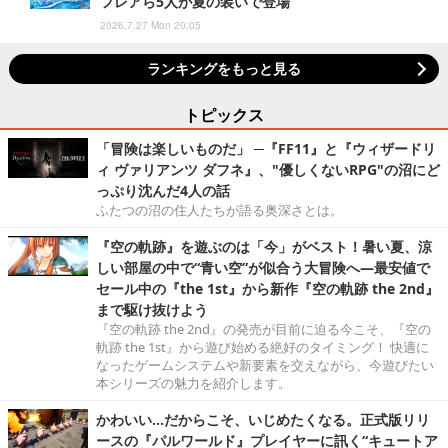
フレアら5人が夏の装いで登場
2026.7.27 Mon 20:05
ランキングをもっと見る
トピックス
「冒険は楽しいものだ」 ─『FF11』と『ウィザードリ
ィ ヴァリアンツ ダフネ』、"優しくないRPG"の沼にど
っぷり沈んだ4人の話
ふたつの沼の住人たちが語る奥深さとは。
『空の軌跡』を遊ぶのは「今」がベスト！暑い夏、涼
しい部屋の中で“青い空”が似合う大冒険へ―最安値で
セール中の『the 1st』から新作『空の軌跡 the 2nd』
まで駆け抜けよう
『空の軌跡 the 2nd』の発売が目前に迫る今こそ、『空の
軌跡 the 1st』から遊び始める絶好のタイミング！ 快適に
なったゲームシステムや新要素を交えながら、今遊びたい
本シリーズの魅力を紹介します。
かわいい…だからこそ、いじめたくなる。正式版リリ
ースの『パルワールド』プレイヤーに訊く“キュートア