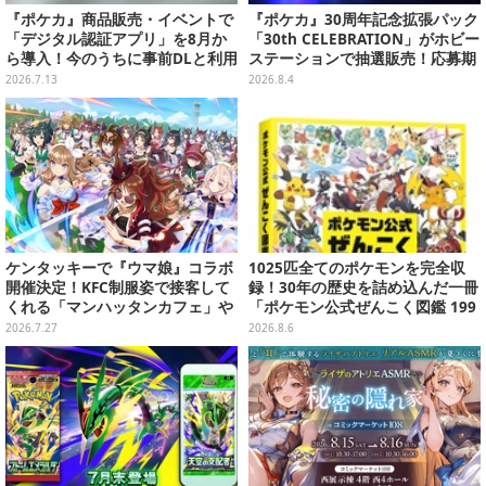
『ポケカ』商品販売・イベントで
『ポケカ』30周年記念拡張パック
「デジタル認証アプリ」を8月か
「30th CELEBRATION」がホビー
ら導入！今のうちに事前DLと利用
ステーションで抽選販売！応募期
登録をお願い
間は8月6日23時59分まで
2026.7.13
2026.8.4
ケンタッキーで『ウマ娘』コラボ
1025匹全てのポケモンを完全収
開催決定！KFC制服姿で接客して
録！30年の歴史を詰め込んだ一冊
くれる「マンハッタンカフェ」や
「ポケモン公式ぜんこく図鑑 199
「ダンツフレーム」たちが可愛い
6-2026」が大ボリューム
2026.7.27
2026.8.6