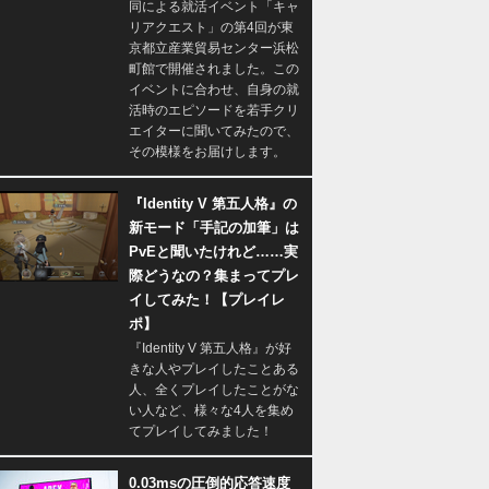
同による就活イベント「キャ
リアクエスト」の第4回が東
京都立産業貿易センター浜松
町館で開催されました。この
イベントに合わせ、自身の就
活時のエピソードを若手クリ
エイターに聞いてみたので、
その模様をお届けします。
『Identity V 第五人格』の
新モード「手記の加筆」は
PvEと聞いたけれど……実
際どうなの？集まってプレ
イしてみた！【プレイレ
ポ】
『Identity V 第五人格』が好
きな人やプレイしたことある
人、全くプレイしたことがな
い人など、様々な4人を集め
てプレイしてみました！
0.03msの圧倒的応答速度