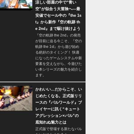
涼しい部屋の中で“青い
空”が似合う大冒険へ―最
安値でセール中の『the 1s
t』から新作『空の軌跡 th
e 2nd』まで駆け抜けよう
『空の軌跡 the 2nd』の発売
が目前に迫る今こそ、『空の
軌跡 the 1st』から遊び始め
る絶好のタイミング！ 快適
になったゲームシステムや新
要素を交えながら、今遊びた
い本シリーズの魅力を紹介し
ます。
かわいい…だからこそ、い
じめたくなる。正式版リリ
ースの『パルワールド』プ
レイヤーに訊く“キュート
アグレッション×パル”の
底知れぬ魅力とは
正式版で登場する新たなパル