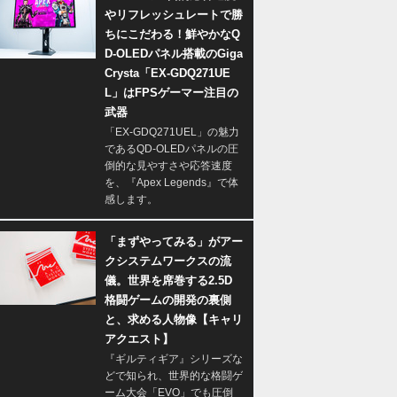
やリフレッシュレートで勝
ちにこだわる！鮮やかなQ
D-OLEDパネル搭載のGiga
Crysta「EX-GDQ271UE
L」はFPSゲーマー注目の
武器
「EX-GDQ271UEL」の魅力
であるQD-OLEDパネルの圧
倒的な見やすさや応答速度
を、『Apex Legends』で体
感します。
「まずやってみる」がアー
クシステムワークスの流
儀。世界を席巻する2.5D
格闘ゲームの開発の裏側
と、求める人物像【キャリ
アクエスト】
『ギルティギア』シリーズな
どで知られ、世界的な格闘ゲ
ーム大会「EVO」でも圧倒