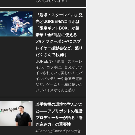
もいじめたくなる！
『崩壊：スターレイル』爻
光とUGREENのコラボは
「限定ギフトBOX」が超
豪華！全6商品に使える
5％オフクーポンやコスプ
レイヤー撮影会など、盛り
だくさんでお届け
UGREEN×『崩壊：スターレ
イル』コラボは、爻光がデザ
インされていて美しい！モバ
イルバッテリーや急速充電器
など、ゲームと一緒に使いた
いデバイスがてんこ盛り
若手抜擢の環境で学んだこ
と――アプリボットの運営
プロデューサーが語る「巻
き込み力」の重要性
4GamerとGame*Sparkの合