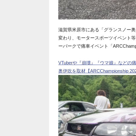
滋賀県米原市にある「グランスノー奥
変わり、モータースポーツイベント等が
ーパークで痛車イベント「ARCChamp
VTuberや『崩壊』『ウマ娘』など
奥伊吹を取材【ARCChampionship 