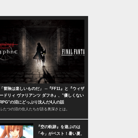
「冒険は楽しいものだ」 ─『FF11』と『ウィザ
ードリィ ヴァリアンツ ダフネ』、"優しくない
RPG"の沼にどっぷり沈んだ4人の話
ふたつの沼の住人たちが語る奥深さとは。
『空の軌跡』を遊ぶのは
「今」がベスト！暑い夏、