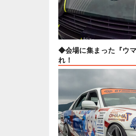
◆会場に集まった『ウ
れ！