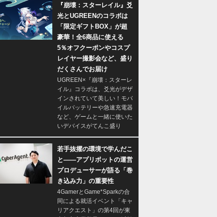
『崩壊：スターレイル』爻
光とUGREENのコラボは
「限定ギフトBOX」が超
豪華！全6商品に使える
5％オフクーポンやコスプ
レイヤー撮影会など、盛り
だくさんでお届け
UGREEN×『崩壊：スターレ
イル』コラボは、爻光がデザ
インされていて美しい！モバ
イルバッテリーや急速充電器
など、ゲームと一緒に使いた
いデバイスがてんこ盛り
若手抜擢の環境で学んだこ
と――アプリボットの運営
プロデューサーが語る「巻
き込み力」の重要性
4GamerとGame*Sparkの合
同による就活イベント「キャ
リアクエスト」の第4回が東