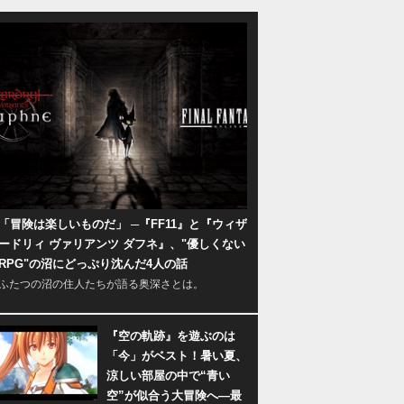
「冒険は楽しいものだ」 ─『FF11』と『ウィザ
ードリィ ヴァリアンツ ダフネ』、"優しくない
RPG"の沼にどっぷり沈んだ4人の話
ふたつの沼の住人たちが語る奥深さとは。
『空の軌跡』を遊ぶのは
「今」がベスト！暑い夏、
涼しい部屋の中で“青い
空”が似合う大冒険へ―最