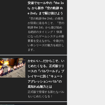
安値でセール中の『the 1s
t』から新作『空の軌跡 th
e 2nd』まで駆け抜けよう
『空の軌跡 the 2nd』の発売
が目前に迫る今こそ、『空の
軌跡 the 1st』から遊び始め
る絶好のタイミング！ 快適
になったゲームシステムや新
要素を交えながら、今遊びた
い本シリーズの魅力を紹介し
ます。
かわいい…だからこそ、い
じめたくなる。正式版リリ
ースの『パルワールド』プ
レイヤーに訊く“キュート
アグレッション×パル”の
底知れぬ魅力とは
正式版で登場する新たなパル
もいじめたくなる！