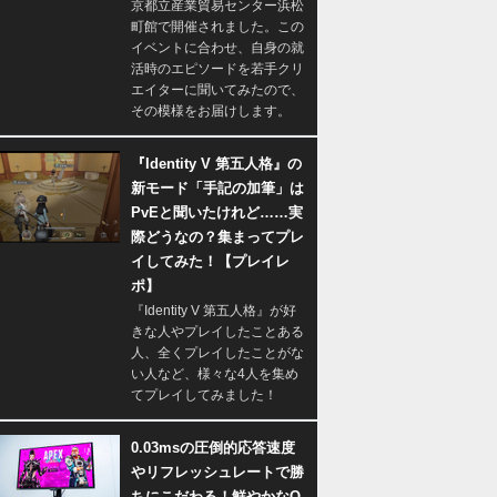
京都立産業貿易センター浜松
町館で開催されました。この
イベントに合わせ、自身の就
活時のエピソードを若手クリ
エイターに聞いてみたので、
その模様をお届けします。
『Identity V 第五人格』の
新モード「手記の加筆」は
PvEと聞いたけれど……実
際どうなの？集まってプレ
イしてみた！【プレイレ
ポ】
『Identity V 第五人格』が好
きな人やプレイしたことある
人、全くプレイしたことがな
い人など、様々な4人を集め
てプレイしてみました！
0.03msの圧倒的応答速度
やリフレッシュレートで勝
ちにこだわる！鮮やかなQ