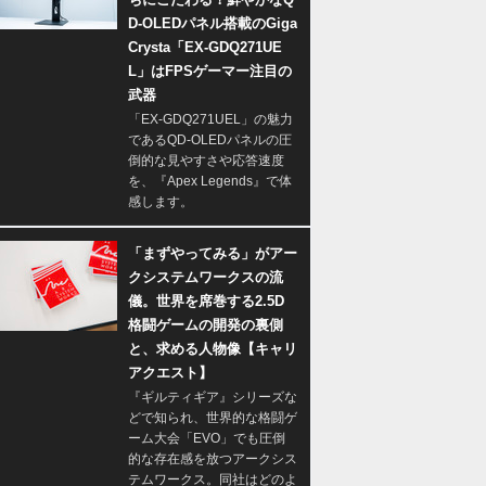
D-OLEDパネル搭載のGiga
Crysta「EX-GDQ271UE
L」はFPSゲーマー注目の
武器
「EX-GDQ271UEL」の魅力
であるQD-OLEDパネルの圧
倒的な見やすさや応答速度
を、『Apex Legends』で体
感します。
「まずやってみる」がアー
クシステムワークスの流
儀。世界を席巻する2.5D
格闘ゲームの開発の裏側
と、求める人物像【キャリ
アクエスト】
『ギルティギア』シリーズな
どで知られ、世界的な格闘ゲ
ーム大会「EVO」でも圧倒
的な存在感を放つアークシス
テムワークス。同社はどのよ