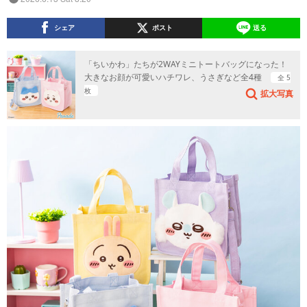
シェア
ポスト
送る
「ちいかわ」たちが2WAYミニトートバッグになった！
大きなお顔が可愛いハチワレ、うさぎなど全4種
全 5
枚
拡大写真