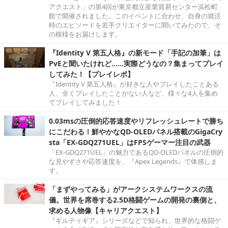
アクエスト」の第4回が東京都立産業貿易センター浜松町
館で開催されました。このイベントに合わせ、自身の就活
時のエピソードを若手クリエイターに聞いてみたので、そ
の模様をお届けします。
『Identity V 第五人格』の新モード「手記の加筆」は
PvEと聞いたけれど……実際どうなの？集まってプレイ
してみた！【プレイレポ】
『Identity V 第五人格』が好きな人やプレイしたことある
人、全くプレイしたことがない人など、様々な4人を集め
てプレイしてみました！
0.03msの圧倒的応答速度やリフレッシュレートで勝ち
にこだわる！鮮やかなQD-OLEDパネル搭載のGigaCry
sta「EX-GDQ271UEL」はFPSゲーマー注目の武器
「EX-GDQ271UEL」の魅力であるQD-OLEDパネルの圧倒的
な見やすさや応答速度を、『Apex Legends』で体感しま
す。
「まずやってみる」がアークシステムワークスの流
儀。世界を席巻する2.5D格闘ゲームの開発の裏側と、
求める人物像【キャリアクエスト】
『ギルティギア』シリーズなどで知られ、世界的な格闘ゲ