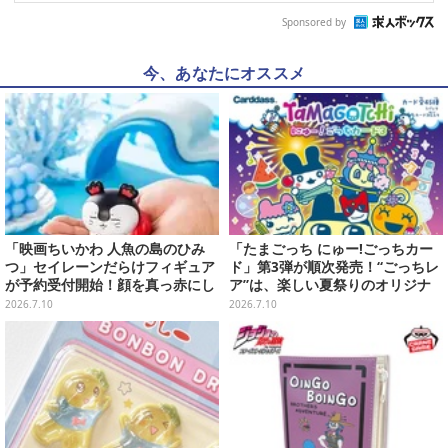
Sponsored by
今、あなたにオススメ
「映画ちいかわ 人魚の島のひみ
「たまごっち にゅー!ごっちカー
つ」セイレーンだらけフィギュア
ド」第3弾が順次発売！“ごっちレ
が予約受付開始！顔を真っ赤にし
ア”は、楽しい夏祭りのオリジナ
て口を塞ぐ姿など全6種
ルアートに
2026.7.10
2026.7.10