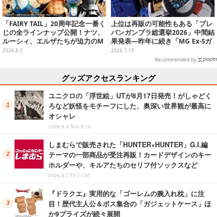
「FAIRY TAIL」20周年記念一番く
上位は再販の可能性もある「プレ
じの全ラインナップ公開！ナツ、
バンガンプラ総選挙2026」中間結
ルーシィ、エルザたちが迫力のM
果発表―昨年に続き「MG Ex-Sガ
ASTERLISEで初登場
ンダム/Sガンダム」が強い！TOP
2026.8.3
2026.7.15
20も注目
Recommended by
グッズアクセスランキング
ユニクロの「浮世絵」UTが8月17日発売！がしゃどく
ろなど妖怪をモチーフにした、奥深い世界観が最高に
オシャレ
2026.8.9 Sun 0:10
しまむらで販売された「HUNTER×HUNTER」G.I.編
テーマの一部商品が受注再販！カードデザインのキー
ホルダーや、キルアたちのセリフ付ソックスなど
2026.8.7 Fri 11:00
『ドラクエ』実用的な「ゴーレムの腕入れ枕」に注
目！歴代主人公＆ボス集合の「ガジェットケース」ほ
か9プライズが続々展開