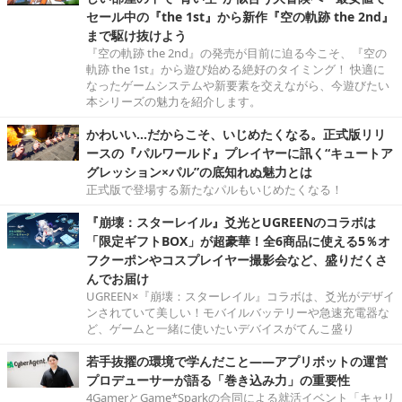
セール中の『the 1st』から新作『空の軌跡 the 2nd』
まで駆け抜けよう
『空の軌跡 the 2nd』の発売が目前に迫る今こそ、『空の
軌跡 the 1st』から遊び始める絶好のタイミング！ 快適に
なったゲームシステムや新要素を交えながら、今遊びたい
本シリーズの魅力を紹介します。
かわいい…だからこそ、いじめたくなる。正式版リリ
ースの『パルワールド』プレイヤーに訊く“キュートア
グレッション×パル”の底知れぬ魅力とは
正式版で登場する新たなパルもいじめたくなる！
『崩壊：スターレイル』爻光とUGREENのコラボは
「限定ギフトBOX」が超豪華！全6商品に使える5％オ
フクーポンやコスプレイヤー撮影会など、盛りだくさ
んでお届け
UGREEN×『崩壊：スターレイル』コラボは、爻光がデザイ
ンされていて美しい！モバイルバッテリーや急速充電器な
ど、ゲームと一緒に使いたいデバイスがてんこ盛り
若手抜擢の環境で学んだこと――アプリボットの運営
プロデューサーが語る「巻き込み力」の重要性
4GamerとGame*Sparkの合同による就活イベント「キャリ