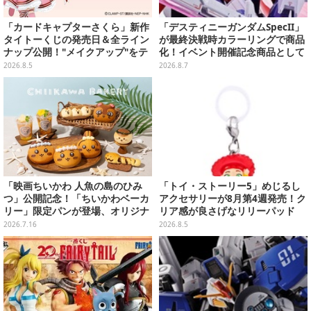
「カードキャプターさくら」新作
「デスティニーガンダムSpecII」
タイトーくじの発売日＆全ライン
が最終決戦時カラーリングで商品
ナップ公開！"メイクアップ"をテ
化！イベント開催記念商品として
ーマに、日常でも使いたくなるア
METAL ROBOT魂に新登場
2026.8.5
2026.8.7
イテムがズラリ
「映画ちいかわ 人魚の島のひみ
「トイ・ストーリー5」めじるし
つ」公開記念！「ちいかわベーカ
アクセサリーが8月第4週発売！ク
リー」限定パンが登場、オリジナ
リア感が良さげなリリーパッド
ルコースター配布も
や、ジェシーなど全5種ラインナ
2026.7.16
2026.8.5
ップ