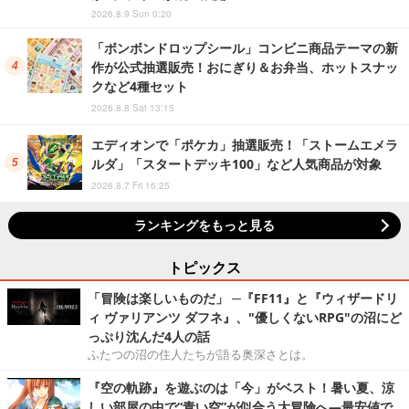
2026.8.9 Sun 0:20
「ボンボンドロップシール」コンビニ商品テーマの新
作が公式抽選販売！おにぎり＆お弁当、ホットスナッ
クなど4種セット
2026.8.8 Sat 13:15
エディオンで「ポケカ」抽選販売！「ストームエメラ
ルダ」「スタートデッキ100」など人気商品が対象
2026.8.7 Fri 16:25
ランキングをもっと見る
トピックス
「冒険は楽しいものだ」 ─『FF11』と『ウィザードリ
ィ ヴァリアンツ ダフネ』、"優しくないRPG"の沼にど
っぷり沈んだ4人の話
ふたつの沼の住人たちが語る奥深さとは。
『空の軌跡』を遊ぶのは「今」がベスト！暑い夏、涼
しい部屋の中で“青い空”が似合う大冒険へ―最安値で