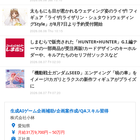
太ももにも目が惹かれるウェディング姿のライザ! フィ
ギュア「ライザ(ライザリン・シュタウト)ウェディン
グStyle」が8月7日より予約受付開始
2026.08.06 Thu 10:15
しまむらで販売された「HUNTER×HUNTER」G.I.編テ
ーマの一部商品が受注再販!カードデザインのキーホル
ダーや、キルアたちのセリフ付ソックスなど
2026.08.07 Fri 02:00
「機動戦士ガンダムSEED」エンディング「暁の車」を
イメージ!カガリとラクスの新作フィギュアがプライズ
に
2026.08.07 Fri 07:20
生成AIゲーム企画補助/企画案作成/QAスキル習得
株式会社小林
愛知県
月給31万9,700円～50万円
正社員