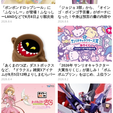
「ボンボンドロップシール」に
「ジョジョ 3部」から、「オイン
「ふなっしー」が登場！ふなっし
ゴ・ボインゴ予言書」がポーチに
ーLANDなどで8月8日より順次発
なった！中身は預言の書の内容や
売
アニメ総柄デザインをプリント
2026.8.6
2026.8.6
「あくまのつぼ」ダストボックス
「2026年 サンリオキャラクター
など、『ドラクエ』雑貨3アイテ
大賞当りくじ」が楽しみ！「ポム
ムが8月5日12時よりしまむらパー
ポムプリン」をはじめ、上位ラン
ク（オンラインストア）にて販
クインが登場するスペシャル企画
2026.8.4
2026.8.2
売！