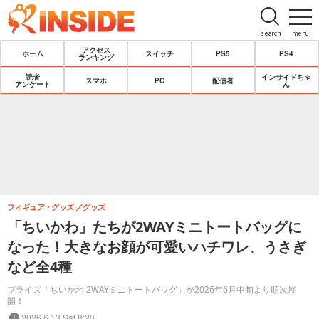
search
menu
アクセス
ホーム
スイッチ
PS5
PS4
ランキング
読者
インサイドちゃ
スマホ
PC
配信者
アンケート
ん
フィギュア・グッズ
グッズ
「ちいかわ」たちが2WAYミニトートバッグに
なった！大きなお顔が可愛いハチワレ、うさぎ
など全4種
プライズ「ちいかわ 2WAYミニトートバッグ」が2026年6月中旬より順次展
開！
2026.6.13 Sat 8:20