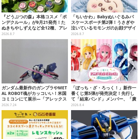
『どうぶつの森』本格コスメ「ポ
「ちいかわ」Babyぬいぐるみパ
ンデクルール」が9月21発売！た
スケースポーチ第2弾！うさぎや
ぬきちやしずえなど全12種、アレ
泣いているモモンガのお顔デザイ
ンジできるリアクションシールも
ン全4種が8月下旬プライズ展開
2026.8.7
2026.8.7
付属
ガンダム最新作のガンプラやMET
「ぼっち・ざ・ろっく！」新作一
AL ROBOT魂がカッコいい！米国
番くじ第5弾が発売決定！先行し
コミコンにて展示―「アレックス
て「結束バンド」メンバー、「廣
ゼロ」『GUNDAM ROGUE ORBI
井きくり」のメイド衣装フィギュ
2026.7.24
2026.8.4
T』の主人公機
アを公開