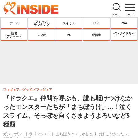
search
menu
アクセス
ホーム
スイッチ
PS5
PS4
ランキング
読者
インサイドちゃ
スマホ
PC
配信者
アンケート
ん
フィギュア・グッズ
フィギュア
『ドラクエ』仲間を呼ぶも、誰も駆けつけなか
ったモンスターたちが「まちぼうけ」…！泣く
スライム、そっぽを向くさまようよろいなど5
種類
ガシャポン「ドラゴンクエスト まちぼうけ～しかし たすけは こなかった～」