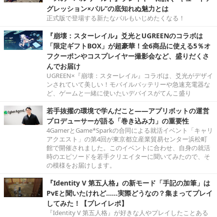
グレッション×パル”の底知れぬ魅力とは
正式版で登場する新たなパルもいじめたくなる！
『崩壊：スターレイル』爻光とUGREENのコラボは
「限定ギフトBOX」が超豪華！全6商品に使える5％オ
フクーポンやコスプレイヤー撮影会など、盛りだくさ
んでお届け
UGREEN×『崩壊：スターレイル』コラボは、爻光がデザイ
ンされていて美しい！モバイルバッテリーや急速充電器な
ど、ゲームと一緒に使いたいデバイスがてんこ盛り
若手抜擢の環境で学んだこと――アプリボットの運営
プロデューサーが語る「巻き込み力」の重要性
4GamerとGame*Sparkの合同による就活イベント「キャリ
アクエスト」の第4回が東京都立産業貿易センター浜松町
館で開催されました。このイベントに合わせ、自身の就活
時のエピソードを若手クリエイターに聞いてみたので、そ
の模様をお届けします。
『Identity V 第五人格』の新モード「手記の加筆」は
PvEと聞いたけれど……実際どうなの？集まってプレイ
してみた！【プレイレポ】
『Identity V 第五人格』が好きな人やプレイしたことある