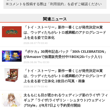
※コメントを投稿する際は
「利用規約」
を必ずご確認ください
関連ニュース
「トイ・ストーリー」新作一番くじが発売決定!A賞
は、ウッディたちがレトロ感満載のアナログレコード
上を走る姿で立体化
2026.08.07 Fri 03:40
『ポケカ』30周年記念パック「30th CELEBRATION」
がAmazonで抽選販売受付中!1BOX(20パック入り)
2026.08.06 Thu 03:30
「トイ・ストーリー」新作一番くじが発売決定!A賞
は、ウッディたちがレトロ感満載のアナログレコード
上を走る姿で立体化 2枚目の写真・画像
2026.08.07 Fri 03:40
太ももにも目が惹かれるウェディング姿のライザ! フィ
ギュア「ライザ(ライザリン・シュタウト)ウェディン
グStyle」が8月7日より予約受付開始