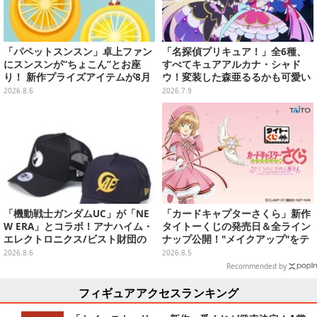
「パペットスンスン」卓上ファン
「名探偵プリキュア！」全6種、
にスンスンが“ちょこん”とお座
すべてキュアアルカナ・シャド
り！ 新作プライズアイテムが8月
ウ！変装した森亜るるかも可愛い
下旬より展開ーオーロラストラッ
「ミニアクスタ」が7月中旬発売
2026.8.6
2026.7.9
プ付きぬいぐるみも可愛い
「機動戦士ガンダムUC」が「NE
「カードキャプターさくら」新作
W ERA」とコラボ！アナハイム・
タイトーくじの発売日＆全ライン
エレクトロニクス/ビスト財団の
ナップ公開！"メイクアップ"をテ
キャップが予約開始
ーマに、日常でも使いたくなるア
2026.8.6
2026.8.5
イテムがズラリ
Recommended by
フィギュアアクセスランキング