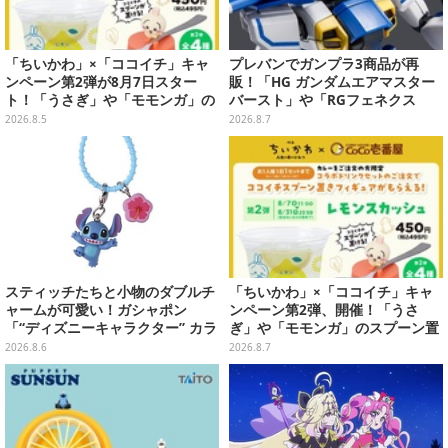
「ちいかわ」×「ココイチ」キャ
プレバンでガンプラ3商品が再
ンペーン第2弾が8月7日スター
販！「HG ガンダムエアマスター
ト！「うさぎ」や「モモンガ」の
バースト」や「RGフェネクス
スプーン置きをGETしよう
（ナラティブVer.）」も
2026.8.5
2026.8.7
スティッチたちと小物のダブルチ
「ちいかわ」×「ココイチ」キャ
ャームが可愛い！ガシャポン
ンペーン第2弾、開催！「うさ
「“ディズニーキャラクター” カラ
ぎ」や「モモンガ」のスプーン置
フルマルチチャーム」が発売
きをGETしよう
2026.8.6
2026.8.7