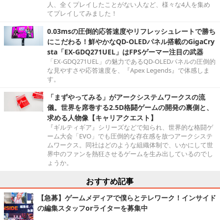
人、全くプレイしたことがない人など、様々な4人を集め
てプレイしてみました！
0.03msの圧倒的応答速度やリフレッシュレートで勝ち
にこだわる！鮮やかなQD-OLEDパネル搭載のGigaCry
sta「EX-GDQ271UEL」はFPSゲーマー注目の武器
「EX-GDQ271UEL」の魅力であるQD-OLEDパネルの圧倒的
な見やすさや応答速度を、『Apex Legends』で体感しま
す。
「まずやってみる」がアークシステムワークスの流
儀。世界を席巻する2.5D格闘ゲームの開発の裏側と、
求める人物像【キャリアクエスト】
『ギルティギア』シリーズなどで知られ、世界的な格闘ゲ
ーム大会「EVO」でも圧倒的な存在感を放つアークシステ
ムワークス。同社はどのような組織体制で、いかにして世
界中のファンを熱狂させるゲームを生み出しているのでし
ょうか。
おすすめ記事
【急募】ゲームメディアで僕らとテレワーク！インサイド
の編集スタッフorライターを募集中