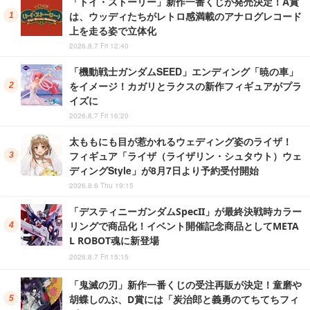
「トイ・ストーリー」新作一番くじが発売決定！A賞
は、ウッディたちがレトロ感満載のアナログレコード
上を走る姿で立体化
2026.8.7 Fri 12:40
「機動戦士ガンダムSEED」エンディング「暁の車」
をイメージ！カガリとラクスの新作フィギュアがプラ
イズに
2026.8.7 Fri 16:20
太ももにも目が惹かれるウェディング姿のライザ！
フィギュア「ライザ（ライザリン・シュタウト）ウェ
ディングStyle」が8月7日より予約受付開始
2026.8.6 Thu 19:15
「デスティニーガンダムSpecII」が最終決戦時カラー
リングで商品化！イベント開催記念商品としてMETA
L ROBOT魂に新登場
2026.8.7 Fri 15:15
「鬼滅の刃」新作一番くじの受注再販が決定！童磨や
胡蝶しのぶ、D賞には「炭治郎と義勇のてちてちフィ