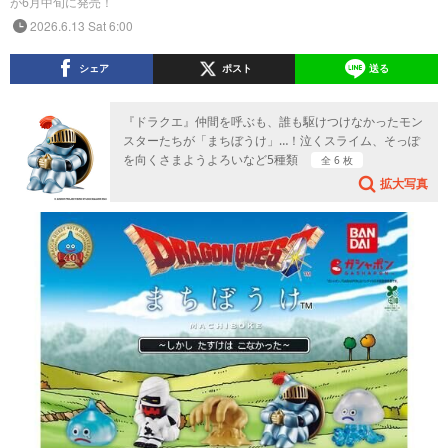
が6月中旬に発売！
2026.6.13 Sat 6:00
シェア
ポスト
送る
『ドラクエ』仲間を呼ぶも、誰も駆けつけなかったモン
スターたちが「まちぼうけ」…！泣くスライム、そっぽ
を向くさまようよろいなど5種類
全 6 枚
拡大写真