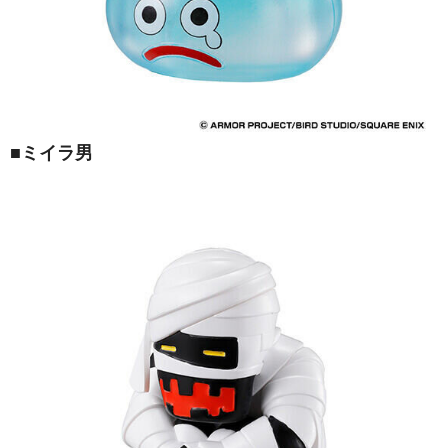
■ミイラ男