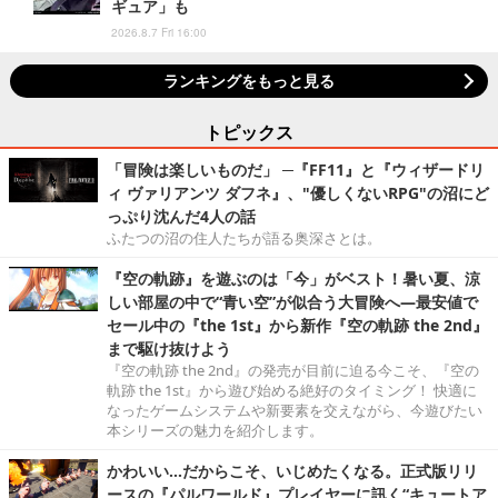
ギュア」も
2026.8.7 Fri 16:00
ランキングをもっと見る
トピックス
「冒険は楽しいものだ」 ─『FF11』と『ウィザードリ
ィ ヴァリアンツ ダフネ』、"優しくないRPG"の沼にど
っぷり沈んだ4人の話
ふたつの沼の住人たちが語る奥深さとは。
『空の軌跡』を遊ぶのは「今」がベスト！暑い夏、涼
しい部屋の中で“青い空”が似合う大冒険へ―最安値で
セール中の『the 1st』から新作『空の軌跡 the 2nd』
まで駆け抜けよう
『空の軌跡 the 2nd』の発売が目前に迫る今こそ、『空の
軌跡 the 1st』から遊び始める絶好のタイミング！ 快適に
なったゲームシステムや新要素を交えながら、今遊びたい
本シリーズの魅力を紹介します。
かわいい…だからこそ、いじめたくなる。正式版リリ
ースの『パルワールド』プレイヤーに訊く“キュートア