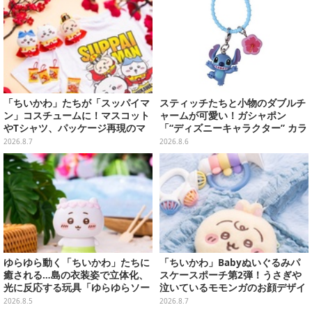
「ちいかわ」たちが「スッパイマ
スティッチたちと小物のダブルチ
ン」コスチュームに！マスコット
ャームが可愛い！ガシャポン
やTシャツ、パッケージ再現のマ
「“ディズニーキャラクター” カラ
グネットなど全5アイテム
フルマルチチャーム」が発売
2026.8.7
2026.8.6
ゆらゆら動く「ちいかわ」たちに
「ちいかわ」Babyぬいぐるみパ
癒される…島の衣装姿で立体化、
スケースポーチ第2弾！うさぎや
光に反応する玩具「ゆらゆらソー
泣いているモモンガのお顔デザイ
ラー」全8種が全国アミューズメ
ン全4種が8月下旬プライズ展開
2026.8.5
2026.8.7