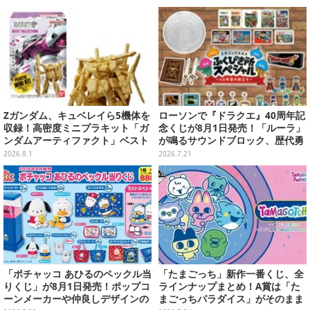
グッズ盛りだくさん
Zガンダム、キュベレイら5機体を
ローソンで『ドラクエ』40周年記
収録！高密度ミニプラキット「ガ
念くじが8月1日発売！「ルーラ」
ンダムアーティファクト」ベスト
が鳴るサウンドブロック、歴代勇
セレクションが10月発売
者＆スライムのフィギュアなど、
2026.8.1
2026.7.21
シリーズを振り返る景品盛りだく
さん
「ポチャッコ あひるのペックル当
「たまごっち」新作一番くじ、全
りくじ」が8月1日発売！ポップコ
ラインナップまとめ！A賞は「た
ーンメーカーや仲良しデザインの
まごっちパラダイス」がそのまま