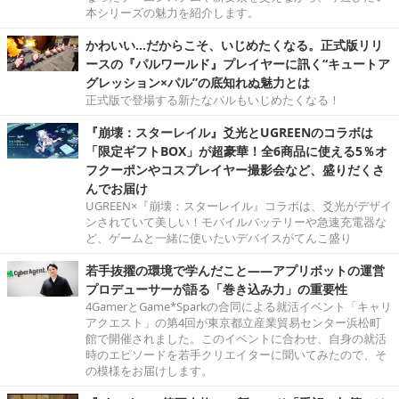
本シリーズの魅力を紹介します。
かわいい…だからこそ、いじめたくなる。正式版リリ
ースの『パルワールド』プレイヤーに訊く“キュートア
グレッション×パル”の底知れぬ魅力とは
正式版で登場する新たなパルもいじめたくなる！
『崩壊：スターレイル』爻光とUGREENのコラボは
「限定ギフトBOX」が超豪華！全6商品に使える5％オ
フクーポンやコスプレイヤー撮影会など、盛りだくさ
んでお届け
UGREEN×『崩壊：スターレイル』コラボは、爻光がデザイ
ンされていて美しい！モバイルバッテリーや急速充電器な
ど、ゲームと一緒に使いたいデバイスがてんこ盛り
若手抜擢の環境で学んだこと――アプリボットの運営
プロデューサーが語る「巻き込み力」の重要性
4GamerとGame*Sparkの合同による就活イベント「キャリ
アクエスト」の第4回が東京都立産業貿易センター浜松町
館で開催されました。このイベントに合わせ、自身の就活
時のエピソードを若手クリエイターに聞いてみたので、そ
の模様をお届けします。