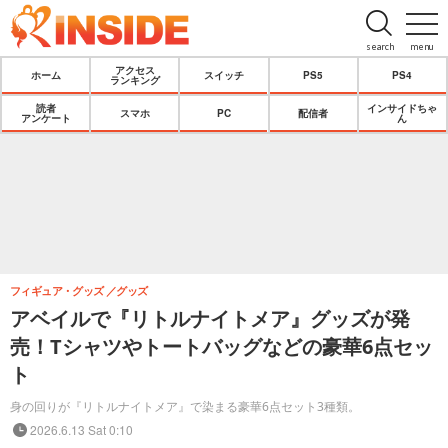
search
menu
アクセス
ホーム
スイッチ
PS5
PS4
ランキング
読者
インサイドちゃ
スマホ
PC
配信者
アンケート
ん
フィギュア・グッズ
グッズ
アベイルで『リトルナイトメア』グッズが発
売！Tシャツやトートバッグなどの豪華6点セッ
ト
身の回りが『リトルナイトメア』で染まる豪華6点セット3種類。
2026.6.13 Sat 0:10