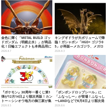
ント施設にて展開
金色に輝く「METAL BUILD ゴッ
キングギドラが大ボリュームで降
ドガンダム（明鏡止水）」が商品
臨！ガシャポン「HGD+ ゴジラ0
化！日輪エフェクトも本商品用に
5」が再販―メカゴジラ、メガロ
刷新した豪華仕様
なども揃った全4種
2026.8.7
2026.8.3
『ポケモン』30周年一番くじ第1
「ボンボンドロップシール」に
弾が12月14日より順次再販！カン
「ふなっしー」が登場！ふなっし
トー～シンオウ地方の御三家が集
ーLANDなどで8月8日より順次発
まった時計、ぬいぐるみなど記念
売
2026.8.5
2026.8.6