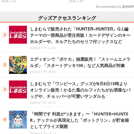
両面クッション、日常使いできる
ビッグサイズになったアラームク
2026.7.23
2026.7.24
雑貨など
ロック
Recommended by
グッズアクセスランキング
しまむらで販売された「HUNTER×HUNTER」G.I.編
テーマの一部商品が受注再販！カードデザインのキー
ホルダーや、キルアたちのセリフ付ソックスなど
2026.8.7 Fri 11:00
エディオンで「ポケカ」抽選販売！「ストームエメラ
ルダ」「スタートデッキ100」など人気商品が対象
2026.8.7 Fri 16:25
しまむらで「ワンピース」グッズが8月8日15時より
オンライン販売！かるた風のルフィたちがお洒落なバ
ッグや、チョッパーが可愛いサンダルも
2026.8.7 Fri 18:15
「時間です 利息がつきます」ー「HUNTER×HUNTE
R」ナックルが具現化した「ポットクリン」が貯金箱
としてプライズ展開
2026.8.6 Thu 6:10