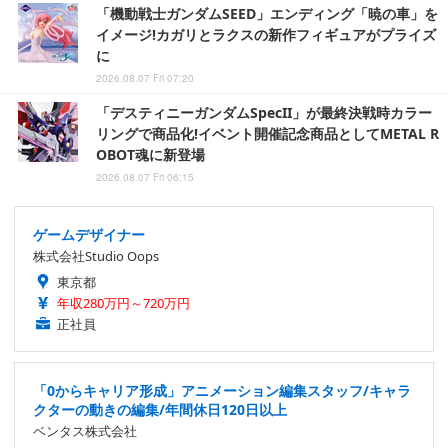
「機動戦士ガンダムSEED」エンディング「暁の車」を
イメージ!カガリとラクスの新作フィギュアがプライズ
に
2026.08.07 Fri 07:20
「デスティニーガンダムSpecII」が最終決戦時カラー
リングで商品化!イベント開催記念商品としてMETAL R
OBOT魂に新登場
2026.08.07 Fri 06:15
ゲームデザイナー
株式会社Studio Oops
東京都
年収280万円～720万円
正社員
「0からキャリア形成」アニメーション編集スタッフ/キャラ
クターの動きの編集/年間休日120日以上
ベンタス株式会社