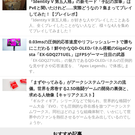
『Identity V 第五人格』の新モード「手記の加筆」は
PvEと聞いたけれど……実際どうなの？集まってプレイ
してみた！【プレイレポ】
『Identity V 第五人格』が好きな人やプレイしたことある
人、全くプレイしたことがない人など、様々な4人を集め
てプレイしてみました！
0.03msの圧倒的応答速度やリフレッシュレートで勝ち
にこだわる！鮮やかなQD-OLEDパネル搭載のGigaCry
sta「EX-GDQ271UEL」はFPSゲーマー注目の武器
「EX-GDQ271UEL」の魅力であるQD-OLEDパネルの圧倒的
な見やすさや応答速度を、『Apex Legends』で体感しま
す。
「まずやってみる」がアークシステムワークスの流
儀。世界を席巻する2.5D格闘ゲームの開発の裏側と、
求める人物像【キャリアクエスト】
『ギルティギア』シリーズなどで知られ、世界的な格闘ゲ
ーム大会「EVO」でも圧倒的な存在感を放つアークシステ
ムワークス。同社はどのような組織体制で、いかにして世
界中のファンを熱狂させるゲームを生み出しているのでし
ょうか。
おすすめ記事