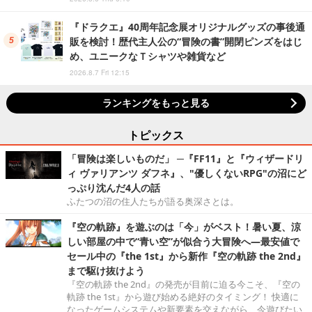
『ドラクエ』40周年記念展オリジナルグッズの事後通
販を検討！歴代主人公の“冒険の書”開閉ピンズをはじ
め、ユニークなＴシャツや雑貨など
2026.8.7 Fri 12:15
ランキングをもっと見る
トピックス
「冒険は楽しいものだ」 ─『FF11』と『ウィザードリ
ィ ヴァリアンツ ダフネ』、"優しくないRPG"の沼にど
っぷり沈んだ4人の話
ふたつの沼の住人たちが語る奥深さとは。
『空の軌跡』を遊ぶのは「今」がベスト！暑い夏、涼
しい部屋の中で“青い空”が似合う大冒険へ―最安値で
セール中の『the 1st』から新作『空の軌跡 the 2nd』
まで駆け抜けよう
『空の軌跡 the 2nd』の発売が目前に迫る今こそ、『空の
軌跡 the 1st』から遊び始める絶好のタイミング！ 快適に
なったゲームシステムや新要素を交えながら、今遊びたい