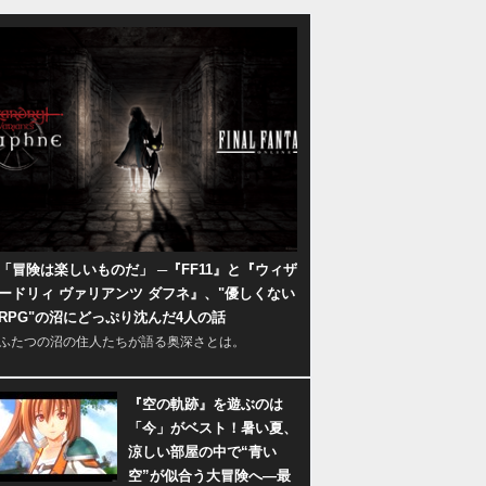
「冒険は楽しいものだ」 ─『FF11』と『ウィザ
ードリィ ヴァリアンツ ダフネ』、"優しくない
RPG"の沼にどっぷり沈んだ4人の話
ふたつの沼の住人たちが語る奥深さとは。
『空の軌跡』を遊ぶのは
「今」がベスト！暑い夏、
涼しい部屋の中で“青い
空”が似合う大冒険へ―最