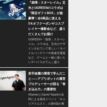
『崩壊：スターレイル』爻
光とUGREENのコラボは
「限定ギフトBOX」が超
豪華！全6商品に使える
5％オフクーポンやコスプ
レイヤー撮影会など、盛り
だくさんでお届け
UGREEN×『崩壊：スターレ
イル』コラボは、爻光がデザ
インされていて美しい！モバ
イルバッテリーや急速充電器
など、ゲームと一緒に使いた
いデバイスがてんこ盛り
若手抜擢の環境で学んだこ
と――アプリボットの運営
プロデューサーが語る「巻
き込み力」の重要性
4GamerとGame*Sparkの合
同による就活イベント「キャ
リアクエスト」の第4回が東