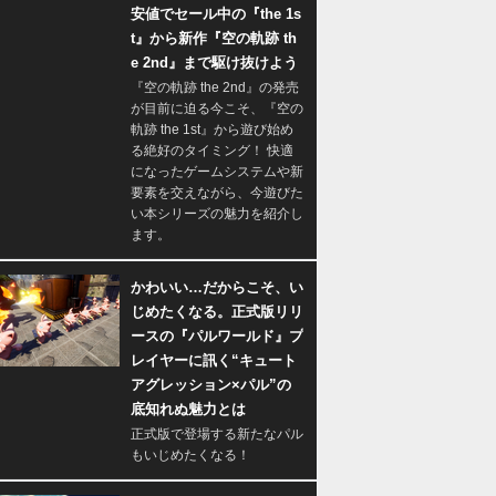
安値でセール中の『the 1s
t』から新作『空の軌跡 th
e 2nd』まで駆け抜けよう
『空の軌跡 the 2nd』の発売
が目前に迫る今こそ、『空の
軌跡 the 1st』から遊び始め
る絶好のタイミング！ 快適
になったゲームシステムや新
要素を交えながら、今遊びた
い本シリーズの魅力を紹介し
ます。
かわいい…だからこそ、い
じめたくなる。正式版リリ
ースの『パルワールド』プ
レイヤーに訊く“キュート
アグレッション×パル”の
底知れぬ魅力とは
正式版で登場する新たなパル
もいじめたくなる！