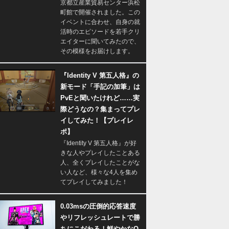
京都立産業貿易センター浜松
町館で開催されました。この
イベントに合わせ、自身の就
活時のエピソードを若手クリ
エイターに聞いてみたので、
その模様をお届けします。
『Identity V 第五人格』の
新モード「手記の加筆」は
PvEと聞いたけれど……実
際どうなの？集まってプレ
イしてみた！【プレイレ
ポ】
『Identity V 第五人格』が好
きな人やプレイしたことある
人、全くプレイしたことがな
い人など、様々な4人を集め
てプレイしてみました！
0.03msの圧倒的応答速度
やリフレッシュレートで勝
ちにこだわる！鮮やかなQ