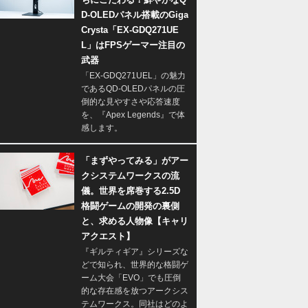
D-OLEDパネル搭載のGiga
Crysta「EX-GDQ271UE
L」はFPSゲーマー注目の
武器
「EX-GDQ271UEL」の魅力
であるQD-OLEDパネルの圧
倒的な見やすさや応答速度
を、『Apex Legends』で体
感します。
「まずやってみる」がアー
クシステムワークスの流
儀。世界を席巻する2.5D
格闘ゲームの開発の裏側
と、求める人物像【キャリ
アクエスト】
『ギルティギア』シリーズな
どで知られ、世界的な格闘ゲ
ーム大会「EVO」でも圧倒
的な存在感を放つアークシス
テムワークス。同社はどのよ