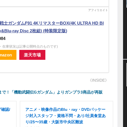
戦士ガンダムF91 4KリマスターBOX(4K ULTRA HD Bl
ay&Blu-ray Disc 2枚組) (特装限定版)
084
格・在庫状況は記事公開時点のものです)
mazon
楽天市場
《INSIDE》
まで！「機動武闘伝Gガンダム」よりガンプラ3商品が再販
確認/
アニメ・映像作品のBlu・ray・DVDパッケー
ジ封入スタッフ・資格不問・あり/社員食堂あ
り/25〜35歳・大阪市中央区難波