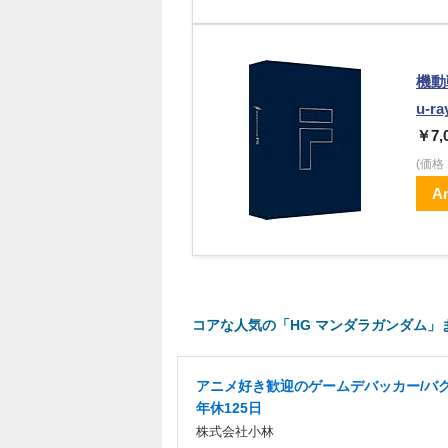
機動
u-r
￥7,
(価
A
コアな人気の「HG マンダラガンダム」
アニメ好き歓迎のゲームデバッカー/バグ
年休125日
株式会社小林