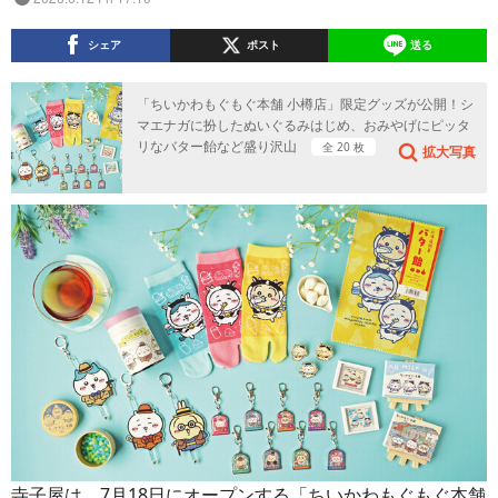
シェア
ポスト
送る
「ちいかわもぐもぐ本舗 小樽店」限定グッズが公開！シ
マエナガに扮したぬいぐるみはじめ、おみやげにピッタ
リなバター飴など盛り沢山
全 20 枚
拡大写真
寺子屋は、7月18日にオープンする「ちいかわもぐもぐ本舗