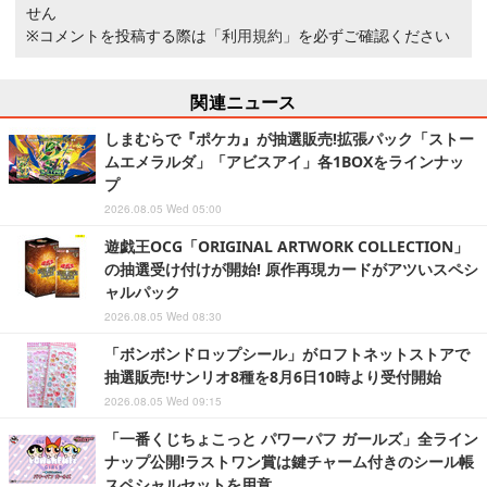
せん
※コメントを投稿する際は
「利用規約」
を必ずご確認ください
関連ニュース
しまむらで『ポケカ』が抽選販売!拡張パック「ストー
ムエメラルダ」「アビスアイ」各1BOXをラインナッ
プ
2026.08.05 Wed 05:00
遊戯王OCG「ORIGINAL ARTWORK COLLECTION」
の抽選受け付けが開始! 原作再現カードがアツいスペシ
ャルパック
2026.08.05 Wed 08:30
「ボンボンドロップシール」がロフトネットストアで
抽選販売!サンリオ8種を8月6日10時より受付開始
2026.08.05 Wed 09:15
「一番くじちょこっと パワーパフ ガールズ」全ライン
ナップ公開!ラストワン賞は鍵チャーム付きのシール帳
スペシャルセットを用意