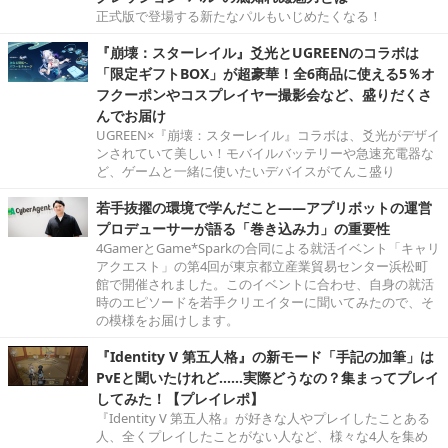
正式版で登場する新たなパルもいじめたくなる！
『崩壊：スターレイル』爻光とUGREENのコラボは
「限定ギフトBOX」が超豪華！全6商品に使える5％オ
フクーポンやコスプレイヤー撮影会など、盛りだくさ
んでお届け
UGREEN×『崩壊：スターレイル』コラボは、爻光がデザイ
ンされていて美しい！モバイルバッテリーや急速充電器な
ど、ゲームと一緒に使いたいデバイスがてんこ盛り
若手抜擢の環境で学んだこと――アプリボットの運営
プロデューサーが語る「巻き込み力」の重要性
4GamerとGame*Sparkの合同による就活イベント「キャリ
アクエスト」の第4回が東京都立産業貿易センター浜松町
館で開催されました。このイベントに合わせ、自身の就活
時のエピソードを若手クリエイターに聞いてみたので、そ
の模様をお届けします。
『Identity V 第五人格』の新モード「手記の加筆」は
PvEと聞いたけれど……実際どうなの？集まってプレイ
してみた！【プレイレポ】
『Identity V 第五人格』が好きな人やプレイしたことある
人、全くプレイしたことがない人など、様々な4人を集め