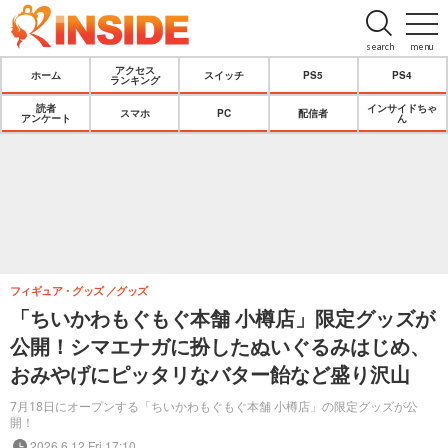
search
menu
アクセス
ホーム
スイッチ
PS5
PS4
ランキング
読者
インサイドちゃ
スマホ
PC
配信者
アンケート
ん
フィギュア・グッズ
グッズ
「ちいかわもぐもぐ本舗 小樽店」限定グッズが
公開！シマエナガに扮したぬいぐるみはじめ、
おみやげにピッタリなバター飴など盛り沢山
7月18日にオープンする「ちいかわもぐもぐ本舗 小樽店」の限定グッズが公
開！
2026.6.12 Fri 17:10