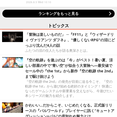
2026.8.5 Wed 10:10
ランキングをもっと見る
トピックス
「冒険は楽しいものだ」 ─『FF11』と『ウィザードリ
ィ ヴァリアンツ ダフネ』、"優しくないRPG"の沼にど
っぷり沈んだ4人の話
ふたつの沼の住人たちが語る奥深さとは。
『空の軌跡』を遊ぶのは「今」がベスト！暑い夏、涼
しい部屋の中で“青い空”が似合う大冒険へ―最安値で
セール中の『the 1st』から新作『空の軌跡 the 2nd』
まで駆け抜けよう
『空の軌跡 the 2nd』の発売が目前に迫る今こそ、『空の
軌跡 the 1st』から遊び始める絶好のタイミング！ 快適に
なったゲームシステムや新要素を交えながら、今遊びたい
本シリーズの魅力を紹介します。
かわいい…だからこそ、いじめたくなる。正式版リリ
ースの『パルワールド』プレイヤーに訊く“キュートア
グレッション×パル”の底知れぬ魅力とは