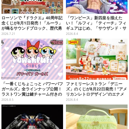
ローソンで『ドラクエ』40周年記
「ワンピース」新四皇を揃えた
念くじが8月1日発売！「ルーラ」
い！「ルフィ」「ティーチ」フィ
が鳴るサウンドブロック、歴代勇
ギュアはじめ、「サウザンド・サ
者＆スライムのフィギュアなど、
ニー号リモコンカー」など4商品
2026.7.21
2026.8.4
シリーズを振り返る景品盛りだく
が順次展開
さん
「一番くじちょこっと パワーパフ
ファミリーレストラン「デニー
ガールズ」全ラインナップ公開！
ズ」のくじが8月22日発売！“アメ
ラストワン賞は鍵チャーム付きの
リカンレトロデザイン”のエナメ
シール帳スペシャルセットを用意
ルバッグやTシャツなど、日常使
2026.8.5
2026.8.4
いできるグッズを用意