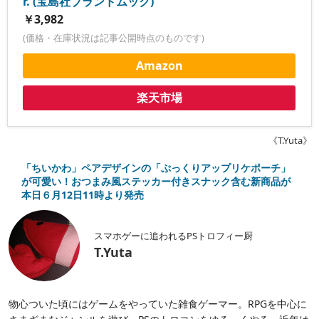
r. (宝島社ブランドムック)
￥3,982
(価格・在庫状況は記事公開時点のものです)
Amazon
楽天市場
《T.Yuta》
「ちいかわ」ペアデザインの「ぷっくりアップリケポーチ」
が可愛い！おつまみ風ステッカー付きスナック含む新商品が
本日６月12日11時より発売
スマホゲーに追われるPSトロフィー厨
T.Yuta
物心ついた頃にはゲームをやっていた雑食ゲーマー。RPGを中心に