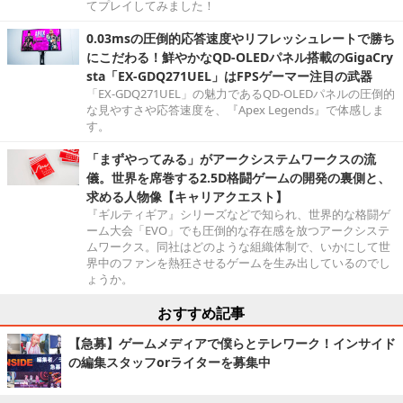
てプレイしてみました！
0.03msの圧倒的応答速度やリフレッシュレートで勝ち
にこだわる！鮮やかなQD-OLEDパネル搭載のGigaCry
sta「EX-GDQ271UEL」はFPSゲーマー注目の武器
「EX-GDQ271UEL」の魅力であるQD-OLEDパネルの圧倒的
な見やすさや応答速度を、『Apex Legends』で体感しま
す。
「まずやってみる」がアークシステムワークスの流
儀。世界を席巻する2.5D格闘ゲームの開発の裏側と、
求める人物像【キャリアクエスト】
『ギルティギア』シリーズなどで知られ、世界的な格闘ゲ
ーム大会「EVO」でも圧倒的な存在感を放つアークシステ
ムワークス。同社はどのような組織体制で、いかにして世
界中のファンを熱狂させるゲームを生み出しているのでし
ょうか。
おすすめ記事
【急募】ゲームメディアで僕らとテレワーク！インサイド
の編集スタッフorライターを募集中