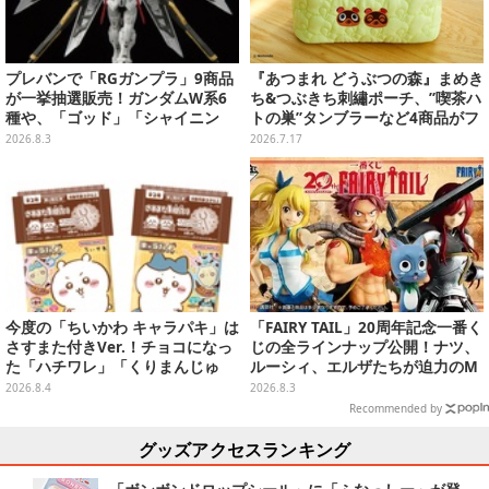
プレバンで「RGガンプラ」9商品
『あつまれ どうぶつの森』まめき
が一挙抽選販売！ガンダムW系6
ち&つぶきち刺繡ポーチ、”喫茶ハ
種や、「ゴッド」「シャイニン
トの巣”タンブラーなど4商品がフ
グ」も
ァミリーマートにて再登場！
2026.8.3
2026.7.17
今度の「ちいかわ キャラパキ」は
「FAIRY TAIL」20周年記念一番く
さすまた付きVer.！チョコになっ
じの全ラインナップ公開！ナツ、
た「ハチワレ」「くりまんじゅ
ルーシィ、エルザたちが迫力のM
う」たちも可愛い全8種
ASTERLISEで初登場
2026.8.4
2026.8.3
Recommended by
グッズアクセスランキング