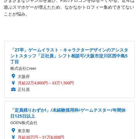
さまざまなジャンルを遊び、PSのトロコンをゆる～くやる。近年は
遊ぶスマホゲーが増えたため、なかなかトロフィー集めできてない
ことが悩み。
「27卒」ゲームイラスト・キャラクターデザインのアシスタ
ントスタッフ「正社員」シフト相談可/大阪市淀川区西中島5
丁目
株式会社Creer
大阪府
月給22万4,800円～33万1,500円
正社員
「定員残りわずか!」/未経験採用枠/ゲームテスター/年間休
日125日以上
GOEN株式会社
東京都
月給30万円～51万8,000円