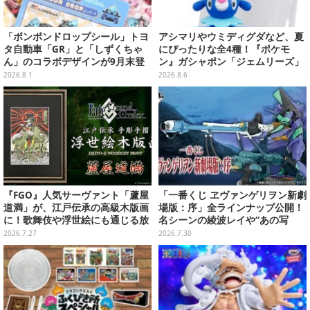
「ボンボンドロップシール」トヨ
アシマリやウミディグダなど、夏
タ自動車「GR」と「しずくちゃ
にぴったりな全4種！『ポケモ
ん」のコラボデザインが9月末登
ン』ガシャポン「ジェムリーズ」
場！くま吉らも描かれた全4柄
第13弾が8月第5週より発売
2026.8.1
2026.8.6
『FGO』人気サーヴァント「蘆屋
「一番くじ ヱヴァンゲリヲン新劇
道満」が、江戸伝承の高級木版画
場版：序」全ラインナップ公開！
に！歌舞伎や浮世絵にも通じる放
名シーンの綾波レイや“あの写
射状の構図が大迫力
真”の葛城ミサトフィギュアほ
2026.7.27
2026.7.30
か、場面写クリアファイルなど