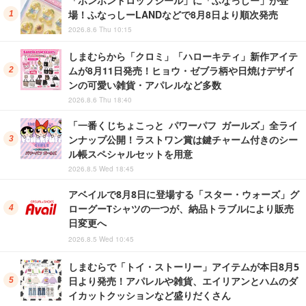
「ボンボンドロップシール」に「ふなっしー」が登
場！ふなっしーLANDなどで8月8日より順次発売
2026.8.6 Thu 10:15
しまむらから「クロミ」「ハローキティ」新作アイテ
ムが8月11日発売！ヒョウ・ゼブラ柄や日焼けデザイ
ンの可愛い雑貨・アパレルなど多数
2026.8.6 Thu 18:40
「一番くじちょこっと パワーパフ ガールズ」全ライ
ンナップ公開！ラストワン賞は鍵チャーム付きのシー
ル帳スペシャルセットを用意
2026.8.5 Wed 18:45
アベイルで8月8日に登場する「スター・ウォーズ」グ
ローグーTシャツの一つが、納品トラブルにより販売
日変更へ
2026.8.5 Wed 10:45
しまむらで「トイ・ストーリー」アイテムが本日8月5
日より発売！アパレルや雑貨、エイリアンとハムのダ
イカットクッションなど盛りだくさん