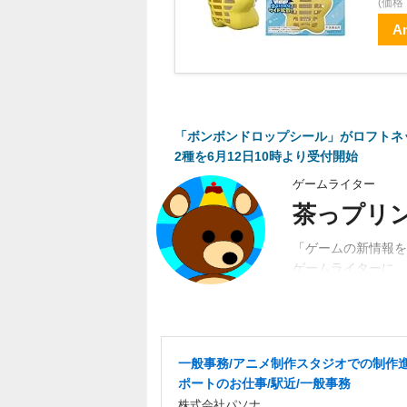
(価
A
「ボンボンドロップシール」がロフトネ
2種を6月12日10時より受付開始
ゲームライター
茶っプリ
「ゲームの新情報を
ゲームライターに。
動。関係者、ユーザ
一般事務/アニメ制作スタジオでの制作
ポートのお仕事/駅近/一般事務
株式会社パソナ