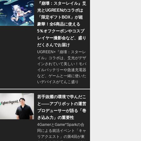
『崩壊：スターレイル』爻
光とUGREENのコラボは
「限定ギフトBOX」が超
豪華！全6商品に使える
5％オフクーポンやコスプ
レイヤー撮影会など、盛り
だくさんでお届け
UGREEN×『崩壊：スターレ
イル』コラボは、爻光がデザ
インされていて美しい！モバ
イルバッテリーや急速充電器
など、ゲームと一緒に使いた
いデバイスがてんこ盛り
若手抜擢の環境で学んだこ
と――アプリボットの運営
プロデューサーが語る「巻
き込み力」の重要性
4GamerとGame*Sparkの合
同による就活イベント「キャ
リアクエスト」の第4回が東