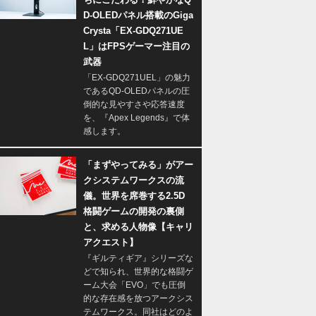
D-OLEDパネル搭載のGiga
Crysta「EX-GDQ271UE
L」はFPSゲーマー注目の
武器
「EX-GDQ271UEL」の魅力
であるQD-OLEDパネルの圧
倒的な見やすさや応答速度
を、『Apex Legends』で体
感します。
「まずやってみる」がアー
クシステムワークスの流
儀。世界を席巻する2.5D
格闘ゲームの開発の裏側
と、求める人物像【キャリ
アクエスト】
『ギルティギア』シリーズな
どで知られ、世界的な格闘ゲ
ーム大会「EVO」でも圧倒
的な存在感を放つアークシス
テムワークス。同社はどのよ