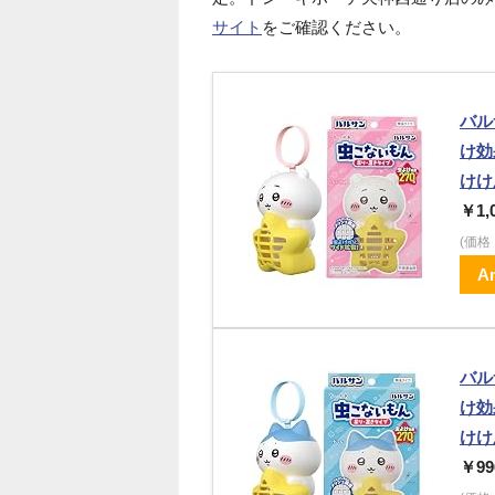
サイト
をご確認ください。
バル
け効
けけ
￥1,
(価
A
バル
け効
けけ
￥99