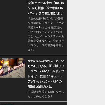
安値でセール中の『the 1s
t』から新作『空の軌跡 th
e 2nd』まで駆け抜けよう
『空の軌跡 the 2nd』の発売
が目前に迫る今こそ、『空の
軌跡 the 1st』から遊び始め
る絶好のタイミング！ 快適
になったゲームシステムや新
要素を交えながら、今遊びた
い本シリーズの魅力を紹介し
ます。
かわいい…だからこそ、い
じめたくなる。正式版リリ
ースの『パルワールド』プ
レイヤーに訊く“キュート
アグレッション×パル”の
底知れぬ魅力とは
正式版で登場する新たなパル
もいじめたくなる！