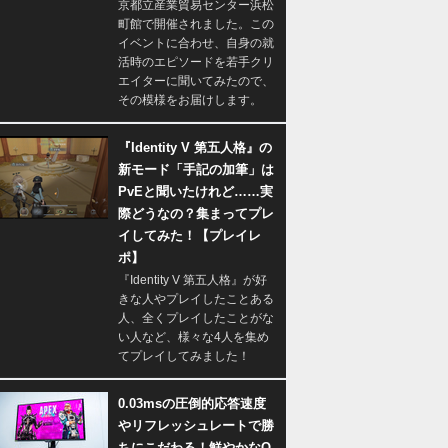
京都立産業貿易センター浜松
町館で開催されました。この
イベントに合わせ、自身の就
活時のエピソードを若手クリ
エイターに聞いてみたので、
その模様をお届けします。
『Identity V 第五人格』の
新モード「手記の加筆」は
PvEと聞いたけれど……実
際どうなの？集まってプレ
イしてみた！【プレイレ
ポ】
『Identity V 第五人格』が好
きな人やプレイしたことある
人、全くプレイしたことがな
い人など、様々な4人を集め
てプレイしてみました！
0.03msの圧倒的応答速度
やリフレッシュレートで勝
ちにこだわる！鮮やかなQ