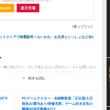
格・在庫状況は記事公開時点のものです)
mazon
楽天市場
《茶っプリン》
ットストアで抽選販売！ちいかわ、お文具といっしょなど全1
ン
一番に知りたい、そして色んな人に広めたい」そんな思いから
インサイドではニュースライター、時々特集ライターとして活
ーから生まれるネットブームにも興味あり。
+ 続きを読む
進行サ
PCゲームテスター・未経験歓迎「正社員/土日
祝休み/賞与あり/研修充実」ゲーム好き必見の
職場/杉並区勤務/9771