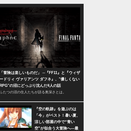
「冒険は楽しいものだ」 ─『FF11』と『ウィザ
ードリィ ヴァリアンツ ダフネ』、"優しくない
RPG"の沼にどっぷり沈んだ4人の話
ふたつの沼の住人たちが語る奥深さとは。
『空の軌跡』を遊ぶのは
「今」がベスト！暑い夏、
涼しい部屋の中で“青い
空”が似合う大冒険へ―最