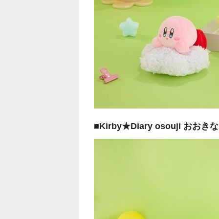
■Kirby★Diary osouj