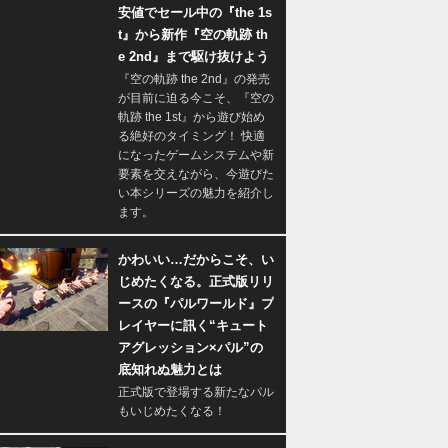
安値でセール中の『the 1s
t』から新作『空の軌跡 th
e 2nd』まで駆け抜けよう
『空の軌跡 the 2nd』の発売
が目前に迫る今こそ、『空の
軌跡 the 1st』から遊び始め
る絶好のタイミング！ 快適
になったゲームシステムや新
要素を交えながら、今遊びた
い本シリーズの魅力を紹介し
ます。
かわいい…だからこそ、い
じめたくなる。正式版リリ
ースの『パルワールド』プ
レイヤーに訊く“キュート
アグレッション×パル”の
底知れぬ魅力とは
正式版で登場する新たなパル
もいじめたくなる！