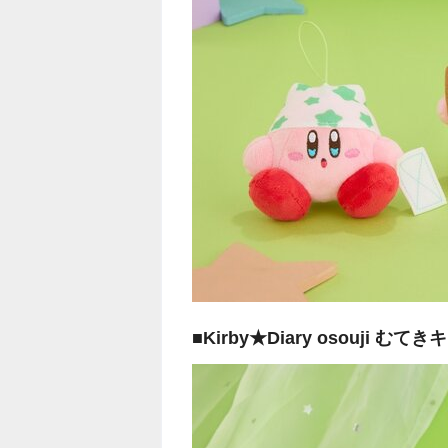
■Kirby★Diary osouj