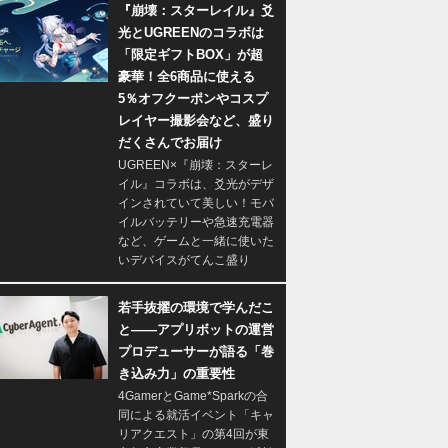
『崩壊：スターレイル』爻
光とUGREENのコラボは
「限定ギフトBOX」が超
豪華！全6商品に使える
5％オフクーポンやコスプ
レイヤー撮影会など、盛り
だくさんでお届け
UGREEN×『崩壊：スターレ
イル』コラボは、爻光がデザ
インされていて美しい！モバ
イルバッテリーや急速充電器
など、ゲームと一緒に使いた
いデバイスがてんこ盛り
若手抜擢の環境で学んだこ
と――アプリボットの運営
プロデューサーが語る「巻
き込み力」の重要性
4GamerとGame*Sparkの合
同による就活イベント「キャ
リアクエスト」の第4回が東