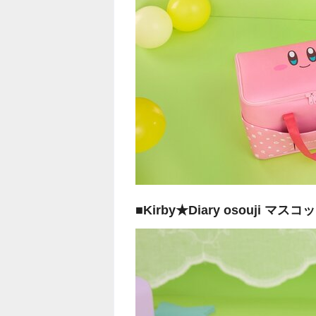
■Kirby★Diary osouji 