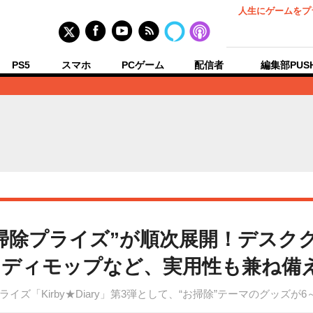
人生にゲームをプ
PS5
スマホ
PCゲーム
配信者
編集部PUS
掃除プライズ”が順次展開！デスク
ディモップなど、実用性も兼ね備
ズ「Kirby★Diary」第3弾として、“お掃除”テーマのグッズが