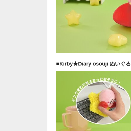
■Kirby★Diary osouj