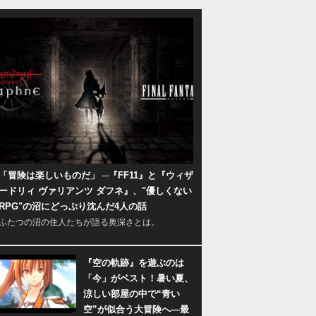
「冒険は楽しいものだ」 ─『FF11』と『ウィザ
ードリィ ヴァリアンツ ダフネ』、"優しくない
RPG"の沼にどっぷり沈んだ4人の話
ふたつの沼の住人たちが語る奥深さとは。
『空の軌跡』を遊ぶのは
「今」がベスト！暑い夏、
涼しい部屋の中で“青い
空”が似合う大冒険へ―最