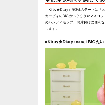
「Kirby★Diary」第3弾のテーマ
カービィのBIGぬいぐるみやマスコ
のハンディモップ、お片付けに便利な
します。
■Kirby★Diary osouji