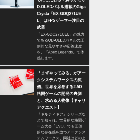
D-OLEDパネル搭載のGiga
Crysta「EX-GDQ271UE
L」はFPSゲーマー注目の
武器
「EX-GDQ271UEL」の魅力
であるQD-OLEDパネルの圧
倒的な見やすさや応答速度
を、『Apex Legends』で体
感します。
「まずやってみる」がアー
クシステムワークスの流
儀。世界を席巻する2.5D
格闘ゲームの開発の裏側
と、求める人物像【キャリ
アクエスト】
『ギルティギア』シリーズな
どで知られ、世界的な格闘ゲ
ーム大会「EVO」でも圧倒
的な存在感を放つアークシス
テムワークス。同社はどのよ