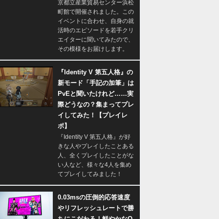
京都立産業貿易センター浜松
町館で開催されました。この
イベントに合わせ、自身の就
活時のエピソードを若手クリ
エイターに聞いてみたので、
その模様をお届けします。
『Identity V 第五人格』の
新モード「手記の加筆」は
PvEと聞いたけれど……実
際どうなの？集まってプレ
イしてみた！【プレイレ
ポ】
『Identity V 第五人格』が好
きな人やプレイしたことある
人、全くプレイしたことがな
い人など、様々な4人を集め
てプレイしてみました！
0.03msの圧倒的応答速度
やリフレッシュレートで勝
ちにこだわる！鮮やかなQ