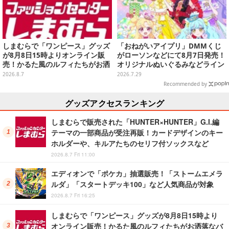
しまむらで「ワンピース」グッズ
「おねがいアイプリ」DMMくじ
が8月8日15時よりオンライン販
がローソンなどにて8月7日発売！
売！かるた風のルフィたちがお洒
オリジナルぬいぐるみなどライン
落なバッグや、チョッパーが可愛
ナップ、各等賞にスペシャルアイ
2026.8.7
2026.7.29
いサンダルも
プリカードが付属
Recommended by
グッズアクセスランキング
しまむらで販売された「HUNTER×HUNTER」G.I.編
テーマの一部商品が受注再販！カードデザインのキー
ホルダーや、キルアたちのセリフ付ソックスなど
2026.8.7 Fri 11:00
エディオンで「ポケカ」抽選販売！「ストームエメラ
ルダ」「スタートデッキ100」など人気商品が対象
2026.8.7 Fri 16:25
しまむらで「ワンピース」グッズが8月8日15時より
オンライン販売！かるた風のルフィたちがお洒落なバ