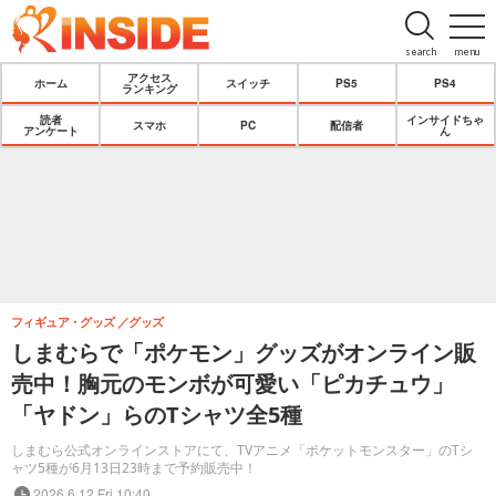
search
menu
アクセス
ホーム
スイッチ
PS5
PS4
ランキング
読者
インサイドちゃ
スマホ
PC
配信者
アンケート
ん
フィギュア・グッズ
グッズ
しまむらで「ポケモン」グッズがオンライン販
売中！胸元のモンボが可愛い「ピカチュウ」
「ヤドン」らのTシャツ全5種
しまむら公式オンラインストアにて、TVアニメ「ポケットモンスター」のTシ
ャツ5種が6月13日23時まで予約販売中！
2026.6.12 Fri 10:40