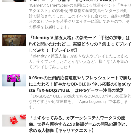
4GamerとGame*Sparkの合同による就活イベント「キャリ
アクエスト」の第4回が東京都立産業貿易センター浜松町
館で開催されました。このイベントに合わせ、自身の就活
時のエピソードを若手クリエイターに聞いてみたので、そ
の模様をお届けします。
『Identity V 第五人格』の新モード「手記の加筆」は
PvEと聞いたけれど……実際どうなの？集まってプレイ
してみた！【プレイレポ】
『Identity V 第五人格』が好きな人やプレイしたことある
人、全くプレイしたことがない人など、様々な4人を集め
てプレイしてみました！
0.03msの圧倒的応答速度やリフレッシュレートで勝ち
にこだわる！鮮やかなQD-OLEDパネル搭載のGigaCry
sta「EX-GDQ271UEL」はFPSゲーマー注目の武器
「EX-GDQ271UEL」の魅力であるQD-OLEDパネルの圧倒的
な見やすさや応答速度を、『Apex Legends』で体感しま
す。
「まずやってみる」がアークシステムワークスの流
儀。世界を席巻する2.5D格闘ゲームの開発の裏側と、
求める人物像【キャリアクエスト】