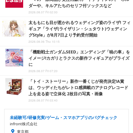
ダーや、キルアたちのセリフ付ソックスなど
2026.08.07 Fri 02:00
太ももにも目が惹かれるウェディング姿のライザ! フィ
ギュア「ライザ(ライザリン・シュタウト)ウェディン
グStyle」が8月7日より予約受付開始
2026.08.06 Thu 10:15
「機動戦士ガンダムSEED」エンディング「暁の車」を
イメージ!カガリとラクスの新作フィギュアがプライズ
に
2026.08.07 Fri 07:20
「トイ・ストーリー」新作一番くじが発売決定!A賞
は、ウッディたちがレトロ感満載のアナログレコード
上を走る姿で立体化 2枚目の写真・画像
2026.08.07 Fri 03:40
未経験可/研修充実/ゲーム・スマホアプリのバグチェック
infront株式会社
東京都