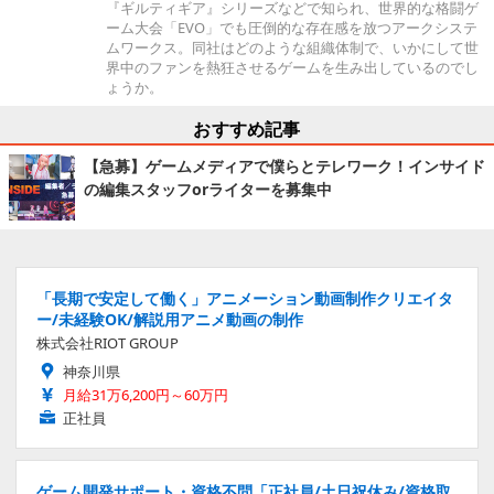
『ギルティギア』シリーズなどで知られ、世界的な格闘ゲ
ーム大会「EVO」でも圧倒的な存在感を放つアークシステ
ムワークス。同社はどのような組織体制で、いかにして世
界中のファンを熱狂させるゲームを生み出しているのでし
ょうか。
おすすめ記事
【急募】ゲームメディアで僕らとテレワーク！インサイド
の編集スタッフorライターを募集中
「長期で安定して働く」アニメーション動画制作クリエイタ
ー/未経験OK/解説用アニメ動画の制作
株式会社RIOT GROUP
神奈川県
月給31万6,200円～60万円
正社員
ゲーム開発サポート・資格不問「正社員/土日祝休み/資格取