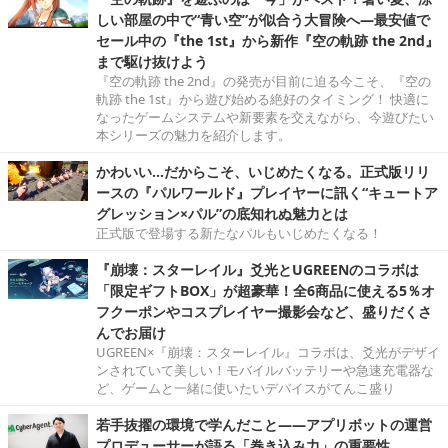
しい部屋の中で“青い空”が似合う大冒険へ―最安値で
セール中の『the 1st』から新作『空の軌跡 the 2nd』
まで駆け抜けよう
『空の軌跡 the 2nd』の発売が目前に迫る今こそ、『空の
軌跡 the 1st』から遊び始める絶好のタイミング！ 快適に
なったゲームシステムや新要素を交えながら、今遊びたい
本シリーズの魅力を紹介します。
かわいい…だからこそ、いじめたくなる。正式版リリ
ースの『パルワールド』プレイヤーに訊く“キュートア
グレッション×パル”の底知れぬ魅力とは
正式版で登場する新たなパルもいじめたくなる！
『崩壊：スターレイル』爻光とUGREENのコラボは
「限定ギフトBOX」が超豪華！全6商品に使える5％オ
フクーポンやコスプレイヤー撮影会など、盛りだくさ
んでお届け
UGREEN×『崩壊：スターレイル』コラボは、爻光がデザイ
ンされていて美しい！モバイルバッテリーや急速充電器な
ど、ゲームと一緒に使いたいデバイスがてんこ盛り
若手抜擢の環境で学んだこと――アプリボットの運営
プロデューサーが語る「巻き込み力」の重要性