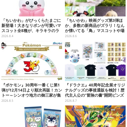
「ちいかわ」がびっくらたまごに
「ちいかわ」映画グッズ第3弾ほ
新登場！大きなリボンが可愛いマ
か、多数の新商品がズラリ！なん
スコット全8種が、キラキラのラ
か懐いてる「鳥」マスコットや場
メ入り入浴剤から飛び出す
面写アイテムなど必見のラインナ
2026.8.4
2026.8.6
ップ
『ポケモン』30周年一番くじ第1
『ドラクエ』40周年記念展オリジ
弾が12月14日より順次再販！カン
ナルグッズの事後通販を検討！歴
トー～シンオウ地方の御三家が集
代主人公の“冒険の書”開閉ピンズ
まった時計、ぬいぐるみなど記念
をはじめ、ユニークなＴシャツや
2026.8.5
2026.8.7
グッズ盛りだくさん
雑貨など