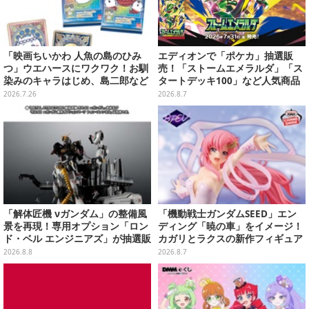
「映画ちいかわ 人魚の島のひみ
エディオンで「ポケカ」抽選販
つ」ウエハースにワクワク！お馴
売！「ストームエメラルダ」「ス
染みのキャラはじめ、島二郎など
タートデッキ100」など人気商品
セイレーン編カード全22種
が対象
2026.7.26
2026.8.7
「解体匠機 νガンダム」の整備風
「機動戦士ガンダムSEED」エン
景を再現！専用オプション「ロン
ディング「暁の車」をイメージ！
ド・ベル エンジニアズ」が抽選販
カガリとラクスの新作フィギュア
売
がプライズに
2026.8.8
2026.8.7