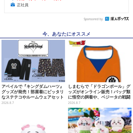
正社員
Sponsored by
今、あなたにオススメ
アベイルで『キングダムハーツ』
しまむらで「ドラゴンボール」グ
グッズが発売！部屋着にピッタリ
ッズがオンライン販売！バッグ類
なステテコやルームウェアセット
に悟空の胴着や、ベジータの戦闘
服を大胆デザイン
2026.8.7
2026.8.7