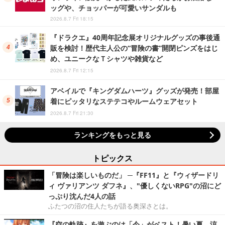
ッグや、チョッパーが可愛いサンダルも
2026.8.7 Fri 18:15
『ドラクエ』40周年記念展オリジナルグッズの事後通
販を検討！歴代主人公の“冒険の書”開閉ピンズをはじ
め、ユニークなＴシャツや雑貨など
2026.8.7 Fri 12:15
アベイルで『キングダムハーツ』グッズが発売！部屋
着にピッタリなステテコやルームウェアセット
2026.8.7 Fri 21:30
ランキングをもっと見る
トピックス
「冒険は楽しいものだ」 ─『FF11』と『ウィザードリ
ィ ヴァリアンツ ダフネ』、"優しくないRPG"の沼にど
っぷり沈んだ4人の話
ふたつの沼の住人たちが語る奥深さとは。
『空の軌跡』を遊ぶのは「今」がベスト！暑い夏、涼