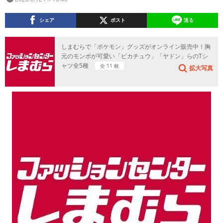
シェア
ポスト
送る
しまむらで「ポケモン」グッズがオンライン販売中！胸
元のモンボが可愛い「ピカチュウ」「ヤドン」らのTシ
ャツ全5種
全 11 枚
拡大写真