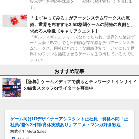
な見やすさや応答速度を、『Apex Legends』で体感しま
す。
「まずやってみる」がアークシステムワークスの流
儀。世界を席巻する2.5D格闘ゲームの開発の裏側と、
求める人物像【キャリアクエスト】
『ギルティギア』シリーズなどで知られ、世界的な格闘ゲ
ーム大会「EVO」でも圧倒的な存在感を放つアークシステ
ムワークス。同社はどのような組織体制で、いかにして世
界中のファンを熱狂させるゲームを生み出しているのでし
ょうか。
おすすめ記事
【急募】ゲームメディアで僕らとテレワーク！インサイド
の編集スタッフorライターを募集中
ゲーム向けUIデザイナーアシスタント正社員・資格不問「正
社員/週休2日制/育休実績あり」アニメ・マンガ好き歓迎
株式会社Meta Sales