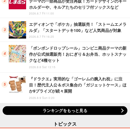
テーマの一部商品が受注再販！カードデザインのキー
ホルダーや、キルアたちのセリフ付ソックスなど
2026.8.7 Fri 11:00
エディオンで「ポケカ」抽選販売！「ストームエメラ
ルダ」「スタートデッキ100」など人気商品が対象
2026.8.7 Fri 16:25
「ボンボンドロップシール」コンビニ商品テーマの新
作が公式抽選販売！おにぎり＆お弁当、ホットスナッ
クなど4種セット
2026.8.8 Sat 13:15
『ドラクエ』実用的な「ゴーレムの腕入れ枕」に注
目！歴代主人公＆ボス集合の「ガジェットケース」ほ
か9プライズが続々展開
2026.8.9 Sun 0:20
ランキングをもっと見る
トピックス