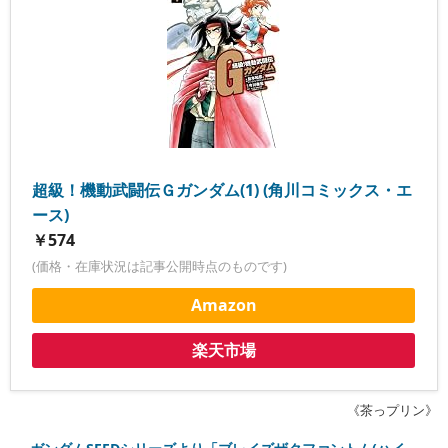
超級！機動武闘伝Ｇガンダム(1) (角川コミックス・エ
ース)
￥574
(価格・在庫状況は記事公開時点のものです)
Amazon
楽天市場
《茶っプリン》