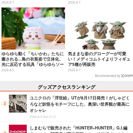
M」で商品化！博物館イメージの
は白の彩色にこだわり
2026.8.7
2026.8.7
ベースも注目
ゆらゆら動く「ちいかわ」たちに
気ままな姿のグローグーが可愛
癒される…島の衣装姿で立体化、
い！メディコムトイよりフィギュ
光に反応する玩具「ゆらゆらソー
ア5種が再販売
ラー」全8種が全国アミューズメ
2026.8.5
2026.8.7
ント施設にて展開
Recommended by
グッズアクセスランキング
ユニクロの「浮世絵」UTが8月17日発売！がしゃどく
ろなど妖怪をモチーフにした、奥深い世界観が最高に
オシャレ
2026.8.9 Sun 0:10
しまむらで販売された「HUNTER×HUNTER」G.I.編