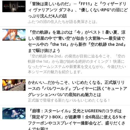
「冒険は楽しいものだ」 ─『FF11』と『ウィザードリ
ィ ヴァリアンツ ダフネ』、"優しくないRPG"の沼にど
っぷり沈んだ4人の話
ふたつの沼の住人たちが語る奥深さとは。
『空の軌跡』を遊ぶのは「今」がベスト！暑い夏、涼
しい部屋の中で“青い空”が似合う大冒険へ―最安値で
セール中の『the 1st』から新作『空の軌跡 the 2nd』
まで駆け抜けよう
『空の軌跡 the 2nd』の発売が目前に迫る今こそ、『空の
軌跡 the 1st』から遊び始める絶好のタイミング！ 快適に
なったゲームシステムや新要素を交えながら、今遊びたい
本シリーズの魅力を紹介します。
かわいい…だからこそ、いじめたくなる。正式版リリ
ースの『パルワールド』プレイヤーに訊く“キュートア
グレッション×パル”の底知れぬ魅力とは
正式版で登場する新たなパルもいじめたくなる！
『崩壊：スターレイル』爻光とUGREENのコラボは
「限定ギフトBOX」が超豪華！全6商品に使える5％オ
フクーポンやコスプレイヤー撮影会など、盛りだくさ
んでお届け