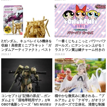
ン
Zガンダム、キュベレイら5機体を
「一番くじちょこっと パワーパフ
収録！高密度ミニプラキット「ガ
ガールズ」にテンション上がる！
ンダムアーティファクト」ベスト
ラストワン賞は鍵チャーム付きの
セレクションが10月発売
シール帳スペシャルセット
2026.8.1
2026.8.8
コンセプトは“記憶の原点”…ガン
穏やかな微笑みに癒される…『ブ
ダムより「湿地帯戦用ザク」がR
ルアカ』より「ナギサ」がオリジ
OBOT魂新シリーズ「MS MUSEU
ナルポーズで立体化、清楚な制服