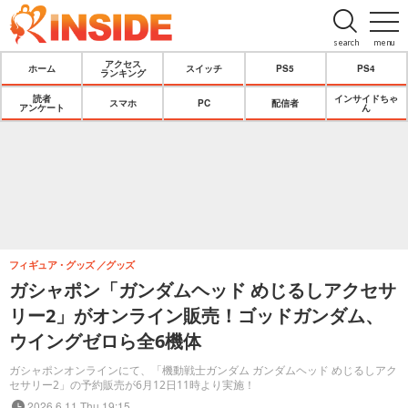
search
menu
アクセス
ホーム
スイッチ
PS5
PS4
ランキング
読者
インサイドちゃ
スマホ
PC
配信者
アンケート
ん
フィギュア・グッズ
グッズ
ガシャポン「ガンダムヘッド めじるしアクセサ
リー2」がオンライン販売！ゴッドガンダム、
ウイングゼロら全6機体
ガシャポンオンラインにて、「機動戦士ガンダム ガンダムヘッド めじるしアク
セサリー2」の予約販売が6月12日11時より実施！
2026.6.11 Thu 19:15