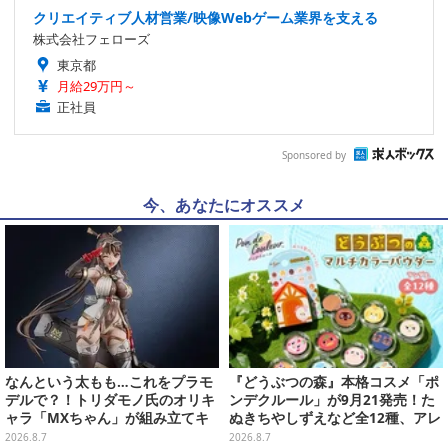
クリエイティブ人材営業/映像Webゲーム業界を支える
株式会社フェローズ
東京都
月給29万円～
正社員
Sponsored by
今、あなたにオススメ
なんという太もも…これをプラモ
『どうぶつの森』本格コスメ「ポ
デルで？！トリダモノ氏のオリキ
ンデクルール」が9月21発売！た
ャラ「MXちゃん」が組み立てキ
ぬきちやしずえなど全12種、アレ
ット化―持ってるケースはレール
ンジできるリアクションシールも
2026.8.7
2026.8.7