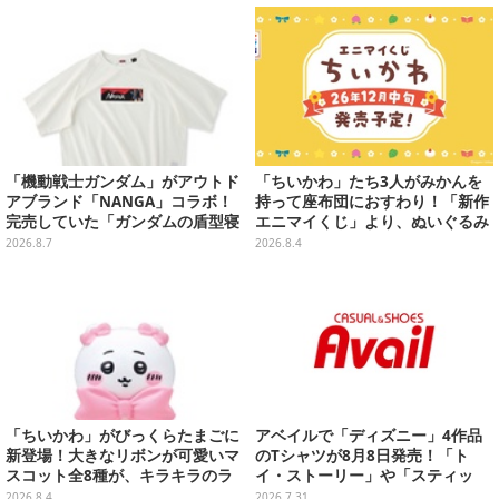
ガンに変形
付属
「機動戦士ガンダム」がアウトド
「ちいかわ」たち3人がみかんを
アブランド「NANGA」コラボ！
持って座布団におすわり！「新作
完売していた「ガンダムの盾型寝
エニマイくじ」より、ぬいぐるみ
袋」も2次受注開始
画像が初公開
2026.8.7
2026.8.4
「ちいかわ」がびっくらたまごに
アベイルで「ディズニー」4作品
新登場！大きなリボンが可愛いマ
のTシャツが8月8日発売！「ト
スコット全8種が、キラキラのラ
イ・ストーリー」や「スティッ
メ入り入浴剤から飛び出す
チ」のキャラを刺しゅうでデザイ
2026.8.4
2026.7.31