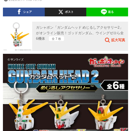
シェア
ポスト
送る
ガシャポン「ガンダムヘッド めじるしアクセサリー2」
がオンライン販売！ゴッドガンダム、ウイングゼロら全
6機体
全 7 枚
拡大写真