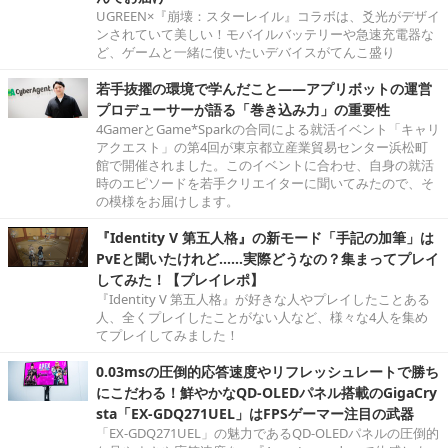
UGREEN×『崩壊：スターレイル』コラボは、爻光がデザイ
ンされていて美しい！モバイルバッテリーや急速充電器な
ど、ゲームと一緒に使いたいデバイスがてんこ盛り
若手抜擢の環境で学んだこと――アプリボットの運営
プロデューサーが語る「巻き込み力」の重要性
4GamerとGame*Sparkの合同による就活イベント「キャリ
アクエスト」の第4回が東京都立産業貿易センター浜松町
館で開催されました。このイベントに合わせ、自身の就活
時のエピソードを若手クリエイターに聞いてみたので、そ
の模様をお届けします。
『Identity V 第五人格』の新モード「手記の加筆」は
PvEと聞いたけれど……実際どうなの？集まってプレイ
してみた！【プレイレポ】
『Identity V 第五人格』が好きな人やプレイしたことある
人、全くプレイしたことがない人など、様々な4人を集め
てプレイしてみました！
0.03msの圧倒的応答速度やリフレッシュレートで勝ち
にこだわる！鮮やかなQD-OLEDパネル搭載のGigaCry
sta「EX-GDQ271UEL」はFPSゲーマー注目の武器
「EX-GDQ271UEL」の魅力であるQD-OLEDパネルの圧倒的