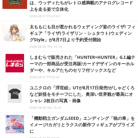
は、ウッディたちがレトロ感満載のアナログレコード
上を走る姿で立体化
2026.08.07 Fri 03:40
太ももにも目が惹かれるウェディング姿のライザ! フィ
ギュア「ライザ(ライザリン・シュタウト)ウェディン
グStyle」が8月7日より予約受付開始
2026.08.06 Thu 10:15
しまむらで販売された「HUNTER×HUNTER」G.I.編テ
ーマの一部商品が受注再販!カードデザインのキーホル
ダーや、キルアたちのセリフ付ソックスなど
2026.08.07 Fri 02:00
ユニクロの「浮世絵」UTが8月17日発売!がしゃどくろ
など妖怪をモチーフにした、奥深い世界観が最高にオ
シャレ 2枚目の写真・画像
2026.08.08 Sat 15:10
「機動戦士ガンダムSEED」エンディング「暁の車」を
イメージ!カガリとラクスの新作フィギュアがプライズ
に