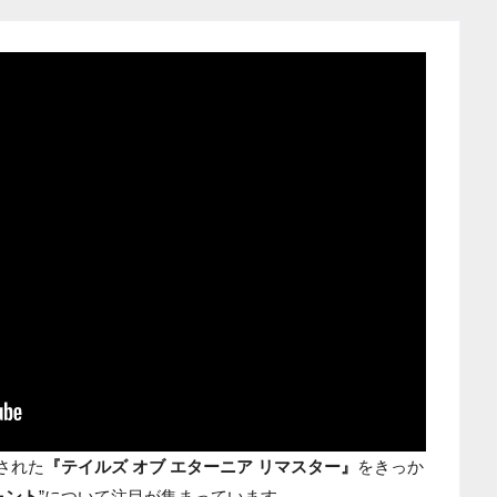
発表された
『テイルズ オブ エターニア リマスター』
をきっか
ォント
”について注目が集まっています。