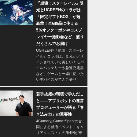
『崩壊：スターレイル』爻
光とUGREENのコラボは
「限定ギフトBOX」が超
豪華！全6商品に使える
5％オフクーポンやコスプ
レイヤー撮影会など、盛り
だくさんでお届け
UGREEN×『崩壊：スターレ
イル』コラボは、爻光がデザ
インされていて美しい！モバ
イルバッテリーや急速充電器
など、ゲームと一緒に使いた
いデバイスがてんこ盛り
若手抜擢の環境で学んだこ
と――アプリボットの運営
プロデューサーが語る「巻
き込み力」の重要性
4GamerとGame*Sparkの合
同による就活イベント「キャ
リアクエスト」の第4回が東