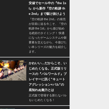
安値でセール中の『the 1s
t』から新作『空の軌跡 th
e 2nd』まで駆け抜けよう
『空の軌跡 the 2nd』の発売
が目前に迫る今こそ、『空の
軌跡 the 1st』から遊び始め
る絶好のタイミング！ 快適
になったゲームシステムや新
要素を交えながら、今遊びた
い本シリーズの魅力を紹介し
ます。
かわいい…だからこそ、い
じめたくなる。正式版リリ
ースの『パルワールド』プ
レイヤーに訊く“キュート
アグレッション×パル”の
底知れぬ魅力とは
正式版で登場する新たなパル
もいじめたくなる！