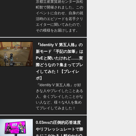
京都立産業貿易センター浜松
町館で開催されました。この
イベントに合わせ、自身の就
活時のエピソードを若手クリ
エイターに聞いてみたので、
その模様をお届けします。
『Identity V 第五人格』の
新モード「手記の加筆」は
PvEと聞いたけれど……実
際どうなの？集まってプレ
イしてみた！【プレイレ
ポ】
『Identity V 第五人格』が好
きな人やプレイしたことある
人、全くプレイしたことがな
い人など、様々な4人を集め
てプレイしてみました！
0.03msの圧倒的応答速度
やリフレッシュレートで勝
ちにこだわる！鮮やかなQ