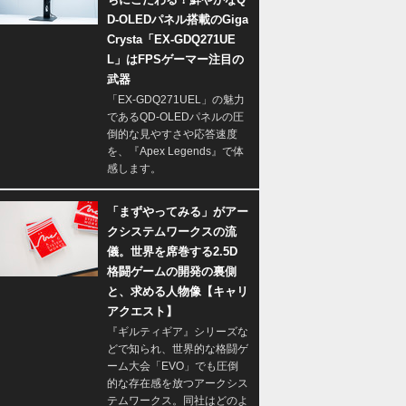
D-OLEDパネル搭載のGiga
Crysta「EX-GDQ271UE
L」はFPSゲーマー注目の
武器
「EX-GDQ271UEL」の魅力
であるQD-OLEDパネルの圧
倒的な見やすさや応答速度
を、『Apex Legends』で体
感します。
「まずやってみる」がアー
クシステムワークスの流
儀。世界を席巻する2.5D
格闘ゲームの開発の裏側
と、求める人物像【キャリ
アクエスト】
『ギルティギア』シリーズな
どで知られ、世界的な格闘ゲ
ーム大会「EVO」でも圧倒
的な存在感を放つアークシス
テムワークス。同社はどのよ