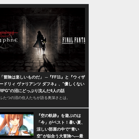
「冒険は楽しいものだ」 ─『FF11』と『ウィザ
ードリィ ヴァリアンツ ダフネ』、"優しくない
RPG"の沼にどっぷり沈んだ4人の話
ふたつの沼の住人たちが語る奥深さとは。
『空の軌跡』を遊ぶのは
「今」がベスト！暑い夏、
涼しい部屋の中で“青い
空”が似合う大冒険へ―最