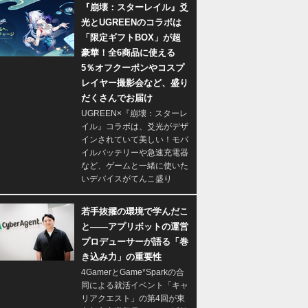
『崩壊：スターレイル』爻
光とUGREENのコラボは
「限定ギフトBOX」が超
豪華！全6商品に使える
5％オフクーポンやコスプ
レイヤー撮影会など、盛り
だくさんでお届け
UGREEN×『崩壊：スターレ
イル』コラボは、爻光がデザ
インされていて美しい！モバ
イルバッテリーや急速充電器
など、ゲームと一緒に使いた
いデバイスがてんこ盛り
若手抜擢の環境で学んだこ
と――アプリボットの運営
プロデューサーが語る「巻
き込み力」の重要性
4GamerとGame*Sparkの合
同による就活イベント「キャ
リアクエスト」の第4回が東