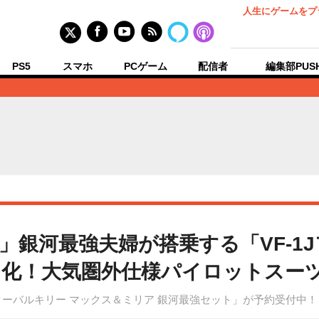
人生にゲームをプ
PS5
スマホ
PCゲーム
配信者
編集部PUS
」銀河最強夫婦が搭乗する「VF-1
モ化！大気圏外仕様パイロットスー
ーファイターバルキリー マックス＆ミリア 銀河最強セット」が予約受付中！