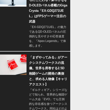
D-OLEDパネル搭載のGiga
Crysta「EX-GDQ271UE
L」はFPSゲーマー注目の
武器
「EX-GDQ271UEL」の魅力
であるQD-OLEDパネルの圧
倒的な見やすさや応答速度
を、『Apex Legends』で体
感します。
「まずやってみる」がアー
クシステムワークスの流
儀。世界を席巻する2.5D
格闘ゲームの開発の裏側
と、求める人物像【キャリ
アクエスト】
『ギルティギア』シリーズな
どで知られ、世界的な格闘ゲ
ーム大会「EVO」でも圧倒
的な存在感を放つアークシス
テムワークス。同社はどのよ