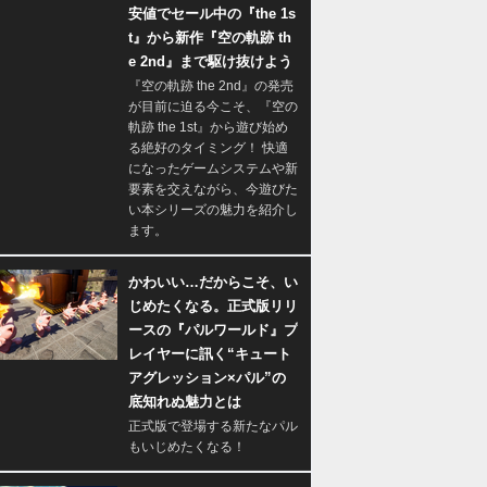
安値でセール中の『the 1s
t』から新作『空の軌跡 th
e 2nd』まで駆け抜けよう
『空の軌跡 the 2nd』の発売
が目前に迫る今こそ、『空の
軌跡 the 1st』から遊び始め
る絶好のタイミング！ 快適
になったゲームシステムや新
要素を交えながら、今遊びた
い本シリーズの魅力を紹介し
ます。
かわいい…だからこそ、い
じめたくなる。正式版リリ
ースの『パルワールド』プ
レイヤーに訊く“キュート
アグレッション×パル”の
底知れぬ魅力とは
正式版で登場する新たなパル
もいじめたくなる！