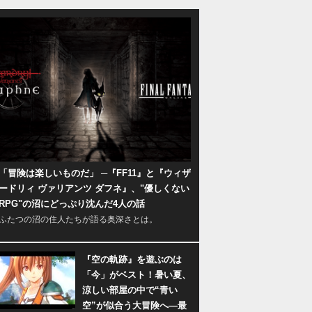
「冒険は楽しいものだ」 ─『FF11』と『ウィザ
ードリィ ヴァリアンツ ダフネ』、"優しくない
RPG"の沼にどっぷり沈んだ4人の話
ふたつの沼の住人たちが語る奥深さとは。
『空の軌跡』を遊ぶのは
「今」がベスト！暑い夏、
涼しい部屋の中で“青い
空”が似合う大冒険へ―最