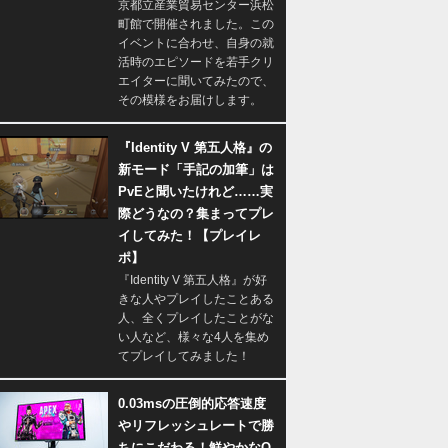
京都立産業貿易センター浜松
町館で開催されました。この
イベントに合わせ、自身の就
活時のエピソードを若手クリ
エイターに聞いてみたので、
その模様をお届けします。
『Identity V 第五人格』の
新モード「手記の加筆」は
PvEと聞いたけれど……実
際どうなの？集まってプレ
イしてみた！【プレイレ
ポ】
『Identity V 第五人格』が好
きな人やプレイしたことある
人、全くプレイしたことがな
い人など、様々な4人を集め
てプレイしてみました！
0.03msの圧倒的応答速度
やリフレッシュレートで勝
ちにこだわる！鮮やかなQ