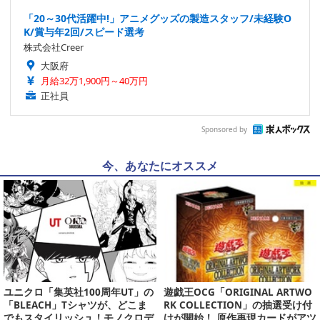
「20～30代活躍中!」アニメグッズの製造スタッフ/未経験O
K/賞与年2回/スピード選考
株式会社Creer
大阪府
月給32万1,900円～40万円
正社員
Sponsored by
今、あなたにオススメ
ユニクロ「集英社100周年UT」の
遊戯王OCG「ORIGINAL ARTWO
「BLEACH」Tシャツが、どこま
RK COLLECTION」の抽選受け付
でもスタイリッシュ！モノクロデ
けが開始！ 原作再現カードがアツ