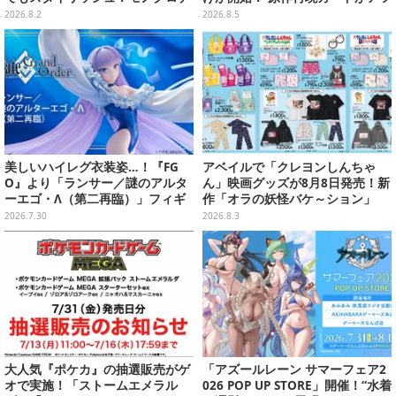
ザインもクール
いスペシャルパック
2026.8.2
2026.8.5
美しいハイレグ衣装姿…！『FG
アベイルで「クレヨンしんちゃ
O』より「ランサー／謎のアルタ
ん」映画グッズが8月8日発売！新
ーエゴ・Λ（第二再臨）」フィギ
作「オラの妖怪バケ～ション」
ュアに目を奪われる
や、「ヘンダーランド」「暗黒タ
2026.7.30
2026.8.3
マタマ」などをフィーチャー
大人気『ポケカ』の抽選販売がゲ
「アズールレーン サマーフェア2
オで実施！「ストームエメラル
026 POP UP STORE」開催！“水着