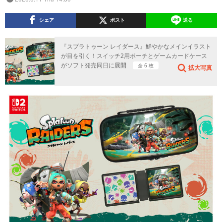
シェア
ポスト
送る
『スプラトゥーン レイダース』鮮やかなメインイラスト
が目を引く！スイッチ2用ポーチとゲームカードケース
がソフト発売同日に展開
全 6 枚
拡大写真