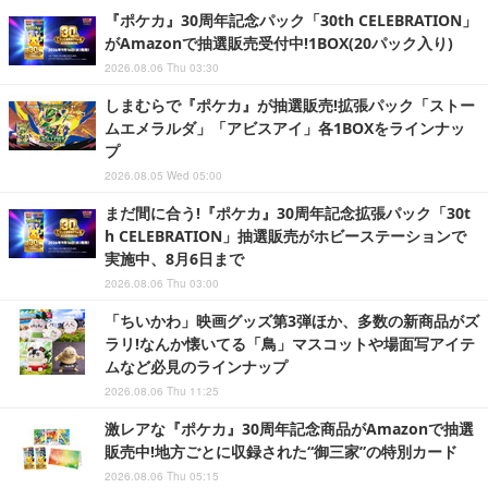
『ポケカ』30周年記念パック「30th CELEBRATION」
がAmazonで抽選販売受付中!1BOX(20パック入り)
2026.08.06 Thu 03:30
しまむらで『ポケカ』が抽選販売!拡張パック「ストー
ムエメラルダ」「アビスアイ」各1BOXをラインナッ
プ
2026.08.05 Wed 05:00
まだ間に合う!『ポケカ』30周年記念拡張パック「30t
h CELEBRATION」抽選販売がホビーステーションで
実施中、8月6日まで
2026.08.06 Thu 03:00
「ちいかわ」映画グッズ第3弾ほか、多数の新商品がズ
ラリ!なんか懐いてる「鳥」マスコットや場面写アイテ
ムなど必見のラインナップ
2026.08.06 Thu 11:25
激レアな『ポケカ』30周年記念商品がAmazonで抽選
販売中!地方ごとに収録された“御三家”の特別カード
2026.08.06 Thu 05:15