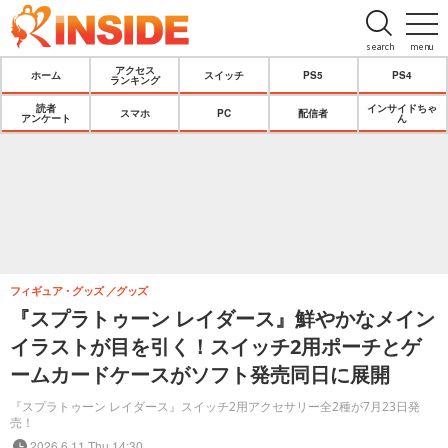
search
menu
アクセス
ホーム
スイッチ
PS5
PS4
ランキング
読者
インサイドちゃ
スマホ
PC
配信者
アンケート
ん
フィギュア・グッズ
グッズ
『スプラトゥーン レイダース』鮮やかなメイン
イラストが目を引く！スイッチ2用ポーチとゲ
ームカードケースがソフト発売同日に展開
『スプラトゥーン レイダース』スイッチ2用アクセサリー全2種が7月23日発
売！
2026.6.11 Thu 14:30