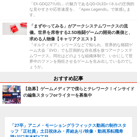
「EX-GDQ271UEL」の魅力であるQD-OLEDパネルの圧倒的
な見やすさや応答速度を、『Apex Legends』で体感しま
す。
「まずやってみる」がアークシステムワークスの流
儀。世界を席巻する2.5D格闘ゲームの開発の裏側と、
求める人物像【キャリアクエスト】
『ギルティギア』シリーズなどで知られ、世界的な格闘ゲ
ーム大会「EVO」でも圧倒的な存在感を放つアークシステ
ムワークス。同社はどのような組織体制で、いかにして世
界中のファンを熱狂させるゲームを生み出しているのでし
ょうか。
おすすめ記事
【急募】ゲームメディアで僕らとテレワーク！インサイド
の編集スタッフorライターを募集中
「27卒」アニメ・モーショングラフィックス動画の制作スタ
ッフ「正社員」土日祝休み・昇給あり/映像・動画系転職希
望/川口市本町1丁目