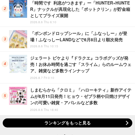
「時間です 利息がつきます」ー「HUNTER×HUNTE
R」ナックルが具現化した「ポットクリン」が貯金箱
としてプライズ展開
2026.8.6 Thu 6:10
「ボンボンドロップシール」に「ふなっしー」が登
場！ふなっしーLANDなどで8月8日より順次発売
2026.8.6 Thu 10:15
ジェラート ピケより『ドラクエ』コラボグッズが発
売！お休み時間を過ごす「スライム」らのルームウェ
ア、雑貨など多数ラインナップ
2026.8.7 Fri 0:10
しまむらから「クロミ」「ハローキティ」新作アイテ
ムが8月11日発売！ヒョウ・ゼブラ柄や日焼けデザイ
ンの可愛い雑貨・アパレルなど多数
2026.8.6 Thu 18:40
ランキングをもっと見る