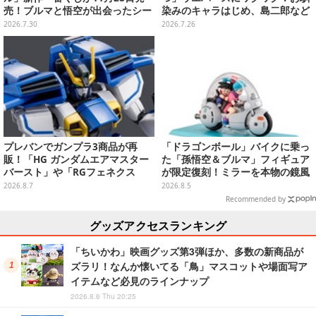
売！ブルマと悟空が出会ったシー
染みのキャラはじめ、島二郎など
ンや、牛魔王の車で飛び回るウー
セイレーン編カード全22種
2026.7.30
2026.7.26
ロンたちを立体化
プレバンでガンプラ3商品が再
「ドラゴンボール」バイクに乗っ
販！「HG ガンダムエアマスター
た「孫悟空＆ブルマ」フィギュア
バースト」や「RGフェネクス
が限定復刻！ミラーを本物の鏡風
（ナラティブVer.）」も
や、ブルマの目元が映りこむ描写
2026.8.7
2026.8.5
にできるステッカーを収録
Recommended by
グッズアクセスランキング
「ちいかわ」映画グッズ第3弾ほか、多数の新商品が
ズラリ！なんか懐いてる「鳥」マスコットや場面写ア
イテムなど必見のラインナップ
2026.8.6 Thu 20:25