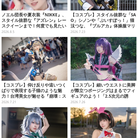
ノエル団長や夏衣装『NIKKE』、
【コスプレ】スタイル抜群な「SA
スタイル抜群な『アズレン』レー
O」シノンや「ぶいすぽっ！」猫
スクイーンまで！何度でも見たい
汰つな、『ブルアカ』体操服マリ
「コミケ106」美女レイヤー【プ
ーまで“アコスタ池袋”美麗レイヤ
2026.8.5
2026.7.23
レイバック】
ー11選【写真50枚】
【コスプレ】仰け反りや這いつく
【コスプレ】細いウエストに美脚
ばりで表現する子猫のような魅
が際立つポージングはまるでフィ
力！台湾美女が魅せる『崩壊：ス
ギュアのよう！「2.5次元の誘
ターレイル』サフェルの躍動感が
惑」ミリエラがリアル天使だった
2026.7.21
2026.7.26
すごい【写真8枚】
【写真8枚】