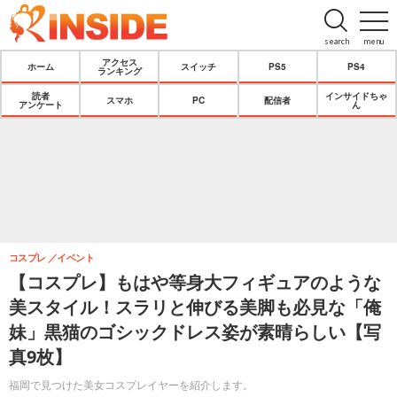
search
menu
アクセス
ホーム
スイッチ
PS5
PS4
ランキング
読者
インサイドちゃ
スマホ
PC
配信者
アンケート
ん
コスプレ
イベント
【コスプレ】もはや等身大フィギュアのような
美スタイル！スラリと伸びる美脚も必見な「俺
妹」黒猫のゴシックドレス姿が素晴らしい【写
真9枚】
福岡で見つけた美女コスプレイヤーを紹介します。