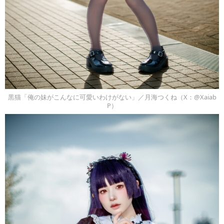
黒猫「俺の妹がこんなに可愛いわけがない」／月海つくね（X：@Xaiab
P）