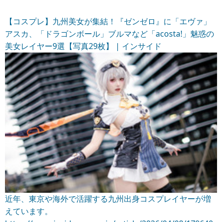
【コスプレ】九州美女が集結！『ゼンゼロ』に「エヴァ」
アスカ、「ドラゴンボール」ブルマなど「acosta!」魅惑の
美女レイヤー9選【写真29枚】 | インサイド
近年、東京や海外で活躍する九州出身コスプレイヤーが増
えています。