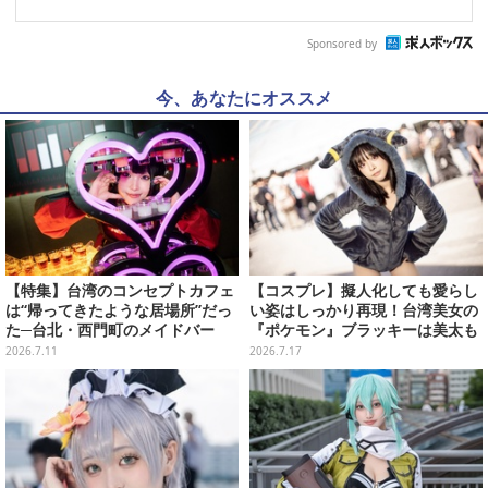
Sponsored by
今、あなたにオススメ
【特集】台湾のコンセプトカフェ
【コスプレ】擬人化しても愛らし
は“帰ってきたような居場所”だっ
い姿はしっかり再現！台湾美女の
た─台北・西門町のメイドバー
『ポケモン』ブラッキーは美太も
「慾魔」で知った異国の温かさと
も×ニーハイが織りなす絶対領域
2026.7.11
2026.7.17
魅惑の小悪魔たち【写真29枚】
で魅せる【写真8枚】