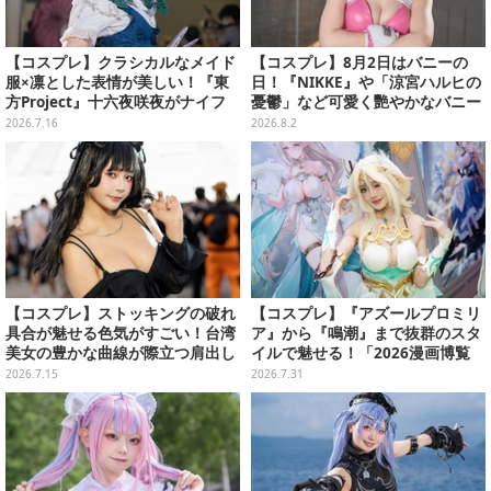
【コスプレ】クラシカルなメイド
【コスプレ】8月2日はバニーの
服×凛とした表情が美しい！『東
日！『NIKKE』や「涼宮ハルヒの
方Project』十六夜咲夜がナイフ
憂鬱」など可愛く艷やかなバニー
片手にクールなポージングを魅せ
ガールの美女レイヤーまとめ【写
2026.7.16
2026.8.2
る【写真7枚】
真60枚】
【コスプレ】ストッキングの破れ
【コスプレ】『アズールプロミリ
具合が魅せる色気がすごい！台湾
ア』から『鳴潮』まで抜群のスタ
美女の豊かな曲線が際立つ肩出し
イルで魅せる！「2026漫画博覧
ファッションがセクシーだった
会」百花繚乱の台湾美女12選【写
2026.7.15
2026.7.31
【写真9枚】
真37枚】