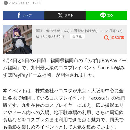
2026.6.11 Thu 12:30
シェア
ポスト
送る
黒猫「俺の妹がこんなに可愛いわけがない」／月海つく
ね（X：@XaiabP）
全 9 枚
拡大写真
4月4日と5日の2日間、福岡県福岡市の「みずほPayPayドー
ム福岡」で、九州最大級のコスプレイベント「acosta!@み
ずほPayPayドーム福岡」が開催されました。
本イベントは、株式会社ハコスタが東京・大阪を中心に全
国各地で展開しているコスプレイベント「acosta!」の福岡
版です。九州在住のコスプレイヤーに加え、広い撮影エリ
アやドーム内への入場、地下駐車場の利用、さらに周辺飲
食店などをコスプレのまま利用できる点も魅力で、雨天で
も撮影を楽しめるイベントとして人気を集めています。