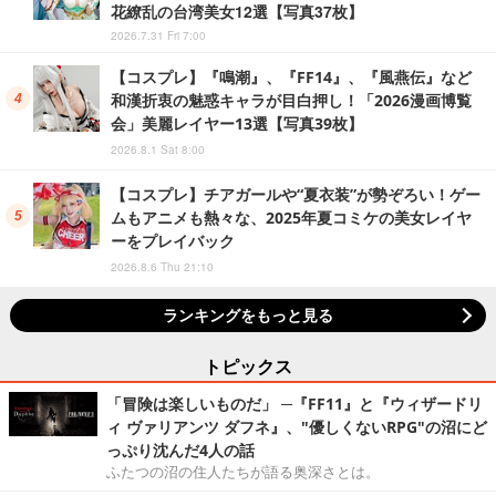
花繚乱の台湾美女12選【写真37枚】
2026.7.31 Fri 7:00
【コスプレ】『鳴潮』、『FF14』、『風燕伝』など
和漢折衷の魅惑キャラが目白押し！「2026漫画博覧
会」美麗レイヤー13選【写真39枚】
2026.8.1 Sat 8:00
【コスプレ】チアガールや“夏衣装”が勢ぞろい！ゲー
ムもアニメも熱々な、2025年夏コミケの美女レイヤ
ーをプレイバック
2026.8.6 Thu 21:10
ランキングをもっと見る
トピックス
「冒険は楽しいものだ」 ─『FF11』と『ウィザードリ
ィ ヴァリアンツ ダフネ』、"優しくないRPG"の沼にど
っぷり沈んだ4人の話
ふたつの沼の住人たちが語る奥深さとは。