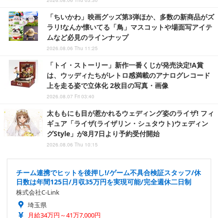
2026.08.06 Thu 03:30
「ちいかわ」映画グッズ第3弾ほか、多数の新商品がズ
ラリ!なんか懐いてる「鳥」マスコットや場面写アイテ
ムなど必見のラインナップ
2026.08.06 Thu 11:25
「トイ・ストーリー」新作一番くじが発売決定!A賞
は、ウッディたちがレトロ感満載のアナログレコード
上を走る姿で立体化 2枚目の写真・画像
2026.08.07 Fri 03:40
太ももにも目が惹かれるウェディング姿のライザ! フィ
ギュア「ライザ(ライザリン・シュタウト)ウェディン
グStyle」が8月7日より予約受付開始
2026.08.06 Thu 10:15
チーム連携でヒットを後押し!/ゲーム不具合検証スタッフ/休
日数は年間125日/月収35万円を実現可能/完全週休二日制
株式会社C-Link
埼玉県
月給34万円～41万7,000円