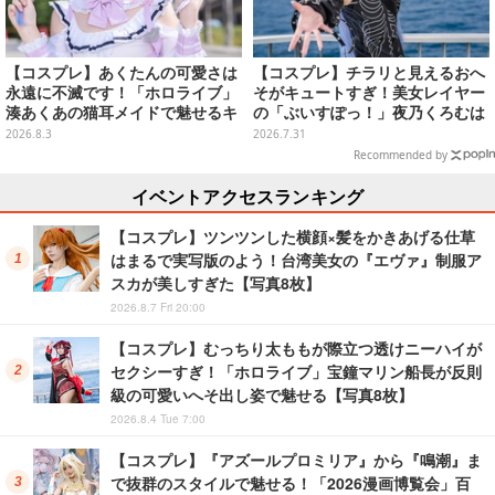
【コスプレ】あくたんの可愛さは
【コスプレ】チラリと見えるおへ
永遠に不滅です！「ホロライブ」
そがキュートすぎ！美女レイヤー
湊あくあの猫耳メイドで魅せるキ
の「ぶいすぽっ！」夜乃くろむは
ュートなポーズと美脚が眩しい
爽やかな笑顔にミニ丈ワンピが似
2026.8.3
2026.7.31
【写真9枚】
合う【写真9枚】
Recommended by
イベントアクセスランキング
【コスプレ】ツンツンした横顔×髪をかきあげる仕草
はまるで実写版のよう！台湾美女の『エヴァ』制服ア
スカが美しすぎた【写真8枚】
2026.8.7 Fri 20:00
【コスプレ】むっちり太ももが際立つ透けニーハイが
セクシーすぎ！「ホロライブ」宝鐘マリン船長が反則
級の可愛いへそ出し姿で魅せる【写真8枚】
2026.8.4 Tue 7:00
【コスプレ】『アズールプロミリア』から『鳴潮』ま
で抜群のスタイルで魅せる！「2026漫画博覧会」百