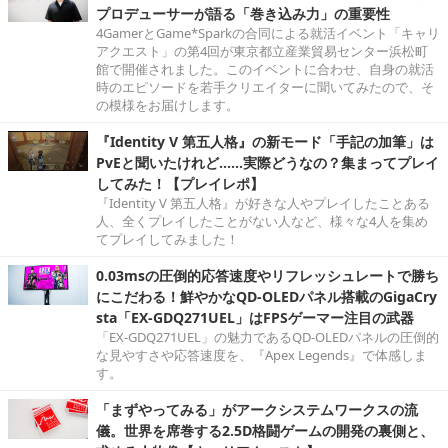
プロデューサーが語る「巻き込み力」の重要性
4GamerとGame*Sparkの合同による就活イベント「キャリ
アクエスト」の第4回が東京都立産業貿易センター浜松町
館で開催されました。このイベントに合わせ、自身の就活
時のエピソードを若手クリエイターに聞いてみたので、そ
の模様をお届けします。
『Identity V 第五人格』の新モード「手記の加筆」は
PvEと聞いたけれど……実際どうなの？集まってプレイ
してみた！【プレイレポ】
『Identity V 第五人格』が好きな人やプレイしたことある
人、全くプレイしたことがない人など、様々な4人を集め
てプレイしてみました！
0.03msの圧倒的応答速度やリフレッシュレートで勝ち
にこだわる！鮮やかなQD-OLEDパネル搭載のGigaCry
sta「EX-GDQ271UEL」はFPSゲーマー注目の武器
「EX-GDQ271UEL」の魅力であるQD-OLEDパネルの圧倒的
な見やすさや応答速度を、『Apex Legends』で体感しま
す。
「まずやってみる」がアークシステムワークスの流
儀。世界を席巻する2.5D格闘ゲームの開発の裏側と、