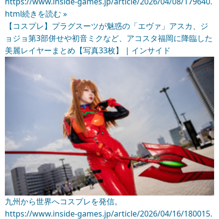
https://www.inside-games.jp/article/2026/04/08/179640.
html
続きを読む »
【コスプレ】プラグスーツが魅惑の「エヴァ」アスカ、ジ
ョジョ第3部併せや初音ミクなど、アコスタ福岡に降臨した
美麗レイヤーまとめ【写真33枚】 | インサイド
九州から世界へコスプレを発信。
https://www.inside-games.jp/article/2026/04/16/180015.