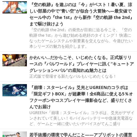
『空の軌跡』を遊ぶのは「今」がベスト！暑い夏、涼
しい部屋の中で“青い空”が似合う大冒険へ―最安値で
セール中の『the 1st』から新作『空の軌跡 the 2nd』
まで駆け抜けよう
『空の軌跡 the 2nd』の発売が目前に迫る今こそ、『空の
軌跡 the 1st』から遊び始める絶好のタイミング！ 快適に
なったゲームシステムや新要素を交えながら、今遊びたい
本シリーズの魅力を紹介します。
かわいい…だからこそ、いじめたくなる。正式版リリ
ースの『パルワールド』プレイヤーに訊く“キュートア
グレッション×パル”の底知れぬ魅力とは
正式版で登場する新たなパルもいじめたくなる！
『崩壊：スターレイル』爻光とUGREENのコラボは
「限定ギフトBOX」が超豪華！全6商品に使える5％オ
フクーポンやコスプレイヤー撮影会など、盛りだくさ
んでお届け
UGREEN×『崩壊：スターレイル』コラボは、爻光がデザイ
ンされていて美しい！モバイルバッテリーや急速充電器な
ど、ゲームと一緒に使いたいデバイスがてんこ盛り
若手抜擢の環境で学んだこと――アプリボットの運営