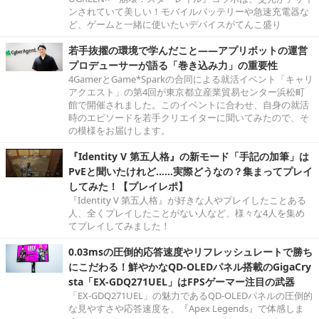
ンされていて美しい！モバイルバッテリーや急速充電器な
ど、ゲームと一緒に使いたいデバイスがてんこ盛り
若手抜擢の環境で学んだこと――アプリボットの運営
プロデューサーが語る「巻き込み力」の重要性
4GamerとGame*Sparkの合同による就活イベント「キャリ
アクエスト」の第4回が東京都立産業貿易センター浜松町
館で開催されました。このイベントに合わせ、自身の就活
時のエピソードを若手クリエイターに聞いてみたので、そ
の模様をお届けします。
『Identity V 第五人格』の新モード「手記の加筆」は
PvEと聞いたけれど……実際どうなの？集まってプレイ
してみた！【プレイレポ】
『Identity V 第五人格』が好きな人やプレイしたことある
人、全くプレイしたことがない人など、様々な4人を集め
てプレイしてみました！
0.03msの圧倒的応答速度やリフレッシュレートで勝ち
にこだわる！鮮やかなQD-OLEDパネル搭載のGigaCry
sta「EX-GDQ271UEL」はFPSゲーマー注目の武器
「EX-GDQ271UEL」の魅力であるQD-OLEDパネルの圧倒的
な見やすさや応答速度を、『Apex Legends』で体感しま