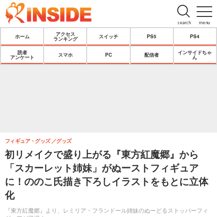
search
menu
アクセス
ホーム
スイッチ
PS5
PS4
ランキング
読者
インサイドちゃ
スマホ
PC
配信者
アンケート
ん
フィギュア・グッズ
グッズ
初リメイクで盛り上がる『東方紅魔郷』から
「スカーレット姉妹」がぬーストフィギュア
に！ののこ氏描き下ろしイラストをもとに立体
化
『東方紅魔郷』より、レミリア・フランドール姉妹のぬーどるストッパーフィ