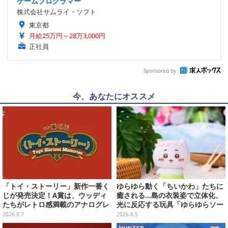
ゲームプログラマー
株式会社サムライ・ソフト
東京都
月給25万円～28万3,000円
正社員
Sponsored by
今、あなたにオススメ
「トイ・ストーリー」新作一番く
ゆらゆら動く「ちいかわ」たちに
じが発売決定！A賞は、ウッディ
癒される…島の衣装姿で立体化、
たちがレトロ感満載のアナログレ
光に反応する玩具「ゆらゆらソー
コード上を走る姿で立体化
ラー」全8種が全国アミューズメ
2026.8.7
2026.8.5
ント施設にて展開