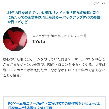
《T.Yuta》
24年の時を越えてついに蘇るリメイク版『東方紅魔郷』新生
にあたっての苦労をZUN氏ら語る―バックアップDVDの発掘
や目コピなど
スマホゲーに追われるPSトロフィー厨
T.Yuta
物心ついた頃にはゲームをやっていた雑食ゲーマー。RPGを中心に
さまざまなジャンルを遊び、PSのトロコンをゆる～くやる。近年は
遊ぶスマホゲーが増えたため、なかなかトロフィー集めできてない
ことが悩み。
PCゲームモニター/新卒・27卒/PCでの操作感をレビュー/土
日祝休み/渋谷区道玄坂1丁目