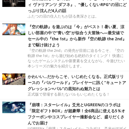
ィ ヴァリアンツ ダフネ』、"優しくないRPG"の沼にど
っぷり沈んだ4人の話
ふたつの沼の住人たちが語る奥深さとは。
『空の軌跡』を遊ぶのは「今」がベスト！暑い夏、涼
しい部屋の中で“青い空”が似合う大冒険へ―最安値で
セール中の『the 1st』から新作『空の軌跡 the 2nd』
まで駆け抜けよう
『空の軌跡 the 2nd』の発売が目前に迫る今こそ、『空の
軌跡 the 1st』から遊び始める絶好のタイミング！ 快適に
なったゲームシステムや新要素を交えながら、今遊びたい
本シリーズの魅力を紹介します。
かわいい…だからこそ、いじめたくなる。正式版リリ
ースの『パルワールド』プレイヤーに訊く“キュートア
グレッション×パル”の底知れぬ魅力とは
正式版で登場する新たなパルもいじめたくなる！
『崩壊：スターレイル』爻光とUGREENのコラボは
「限定ギフトBOX」が超豪華！全6商品に使える5％オ
フクーポンやコスプレイヤー撮影会など、盛りだくさ
んでお届け
UGREEN×『崩壊：スターレイル』コラボは、爻光がデザイ