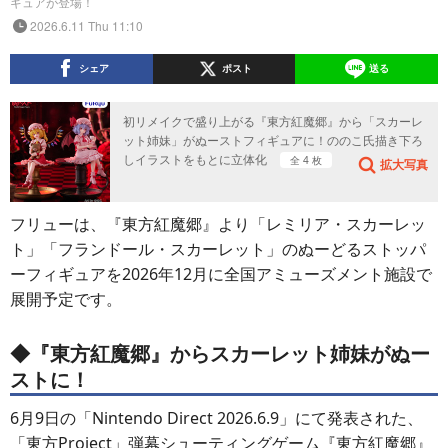
ギュアが登場！
2026.6.11 Thu 11:10
シェア
ポスト
送る
初リメイクで盛り上がる『東方紅魔郷』から「スカーレ
ット姉妹」がぬーストフィギュアに！ののこ氏描き下ろ
しイラストをもとに立体化
全 4 枚
拡大写真
フリューは、『東方紅魔郷』より「レミリア・スカーレッ
ト」「フランドール・スカーレット」のぬーどるストッパ
ーフィギュアを2026年12月に全国アミューズメント施設で
展開予定です。
◆『東方紅魔郷』からスカーレット姉妹がぬー
ストに！
6月9日の「Nintendo Direct 2026.6.9」にて発表された、
「東方Project」弾幕シューティングゲーム『東方紅魔郷』