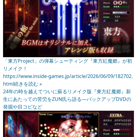
「東方Project」の弾幕シューティング『東方紅魔郷』が初
リメイク！
https://www.inside-games.jp/article/2026/06/09/182702.
html
続きを読む »
24年の時を越えてついに蘇るリメイク版『東方紅魔郷』新
生にあたっての苦労をZUN氏ら語る―バックアップDVDの
発掘や目コピなど