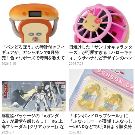
「パンどろぼう」の時計付きフィ
日焼けした「サンリオキャラクタ
ギュアが、ガシャポンで8月発
ーズ」が可愛すぎる！ハローキテ
売！色々なポーズで時間を教えて
ィ、ウサハナなどデザインのハン
くれる、実用性バッチリな全3種
ディファンガシャポン
2026.7.15
2026.7.26
浮世絵パッケージの「νガンダ
「ボンボンドロップシール」に
ム」が風情を感じる…！「RG 上
「ふなっしー」が登場！ふなっし
海フリーダム [クリアカラー]」な
ーLANDなどで8月8日より順次発
どガンプラ2商品が8月順次発売
売
2026.8.7
2026.8.6