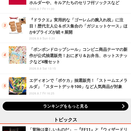
ホルダーや、キルアたちのセリフ付ソックスなど
2026.8.7 Fri 11:00
『ドラクエ』実用的な「ゴーレムの腕入れ枕」に注
目！歴代主人公＆ボス集合の「ガジェットケース」ほ
か9プライズが続々展開
2026.8.9 Sun 0:20
「ボンボンドロップシール」コンビニ商品テーマの新
作が公式抽選販売！おにぎり＆お弁当、ホットスナッ
クなど4種セット
2026.8.8 Sat 13:15
エディオンで「ポケカ」抽選販売！「ストームエメラ
ルダ」「スタートデッキ100」など人気商品が対象
2026.8.7 Fri 16:25
ランキングをもっと見る
トピックス
「冒険は楽しいものだ」 ─『FF11』と『ウィザードリ