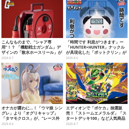
こんなものまで、“シャア専
「時間です 利息がつきます」ー
用”！？ 「機動戦士ガンダム」デ
「HUNTER×HUNTER」ナックル
ザインの「散水ホースリール」が
が具現化した「ポットクリン」が
予約開始ーあえて存在感を放つ赤
貯金箱としてプライズ展開
2026.8.7
2026.8.6
さ
オナカが露わに…！「ウマ娘 シン
エディオンで「ポケカ」抽選販
グレ」より「オグリキャップ」
売！「ストームエメラルダ」「ス
「タマモクロス」が、”レース外
タートデッキ100」など人気商品
での姿”でプライズフィギュア化
が対象
2026.8.6
2026.8.7