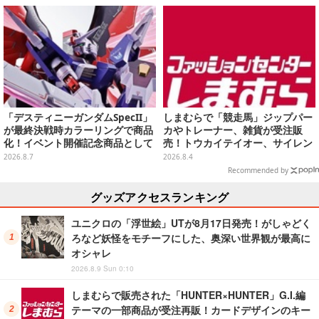
「デスティニーガンダムSpecII」
しまむらで「競走馬」ジップパー
が最終決戦時カラーリングで商品
カやトレーナー、雑貨が受注販
化！イベント開催記念商品として
売！トウカイテイオー、サイレン
METAL ROBOT魂に新登場
ススズカなど名馬5頭をデザイン
2026.8.7
2026.8.4
Recommended by
グッズアクセスランキング
ユニクロの「浮世絵」UTが8月17日発売！がしゃどく
ろなど妖怪をモチーフにした、奥深い世界観が最高に
オシャレ
2026.8.9 Sun 0:10
しまむらで販売された「HUNTER×HUNTER」G.I.編
テーマの一部商品が受注再販！カードデザインのキー