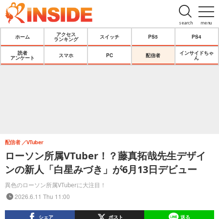
search
menu
アクセス
ホーム
スイッチ
PS5
PS4
ランキング
読者
インサイドちゃ
スマホ
PC
配信者
アンケート
ん
配信者
VTuber
ローソン所属VTuber！？藤真拓哉先生デザイ
ンの新人「白星みづき」が6月13日デビュー
異色のローソン所属VTuberに大注目！
2026.6.11 Thu 11:00
シェア
ポスト
送る