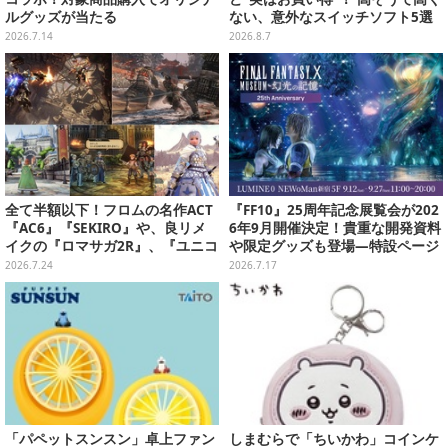
ルグッズが当たる
ない、意外なスイッチソフト5選
2026.7.14
2026.8.7
全て半額以下！フロムの名作ACT
『FF10』25周年記念展覧会が202
『AC6』『SEKIRO』や、良リメ
6年9月開催決定！貴重な開発資料
イクの『ロマサガ2R』、『ユニコ
や限定グッズも登場―特設ページ
ーンオーバーロード』と『SO6』
では“思い出コメント”募集中
2026.7.24
2026.7.17
もお手頃価格に【PS Storeのお薦
めセール】
「パペットスンスン」卓上ファン
しまむらで「ちいかわ」コインケ