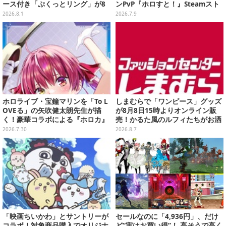
ース付き「ぷくっとリング」が8
ンPvP『ホロすと！』Steamスト
月発売
アページ公開、プレイテスター募
2026.8.1
2026.7.9
集開始
ホロライブ・宝鐘マリンを「To L
しまむらで「ワンピース」グッズ
OVEる」の矢吹健太朗先生が描
が8月8日15時よりオンライン販
く！豪華コラボによる『ホロカ』
売！かるた風のルフィたちがお洒
限定カードがお披露目
落なバッグや、チョッパーが可愛
2026.7.30
2026.8.7
いサンダルも
「映画ちいかわ」とサントリーが
セールなのに「4,936円」、だけ
コラボ！対象商品購入でオリジナ
ど“実はお買い得”！ 高そうで高く