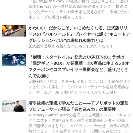
『空の軌跡 the 2nd』の発売が目前に迫る今こそ、『空の
軌跡 the 1st』から遊び始める絶好のタイミング！ 快適に
なったゲームシステムや新要素を交えながら、今遊びたい
本シリーズの魅力を紹介します。
かわいい…だからこそ、いじめたくなる。正式版リリ
ースの『パルワールド』プレイヤーに訊く“キュートア
グレッション×パル”の底知れぬ魅力とは
正式版で登場する新たなパルもいじめたくなる！
『崩壊：スターレイル』爻光とUGREENのコラボは
「限定ギフトBOX」が超豪華！全6商品に使える5％オ
フクーポンやコスプレイヤー撮影会など、盛りだくさ
んでお届け
UGREEN×『崩壊：スターレイル』コラボは、爻光がデザイ
ンされていて美しい！モバイルバッテリーや急速充電器な
ど、ゲームと一緒に使いたいデバイスがてんこ盛り
若手抜擢の環境で学んだこと――アプリボットの運営
プロデューサーが語る「巻き込み力」の重要性
4GamerとGame*Sparkの合同による就活イベント「キャリ
アクエスト」の第4回が東京都立産業貿易センター浜松町
館で開催されました。このイベントに合わせ、自身の就活
時のエピソードを若手クリエイターに聞いてみたので、そ