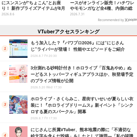
にスンスンが“ちょこん”とお座
ースがオンライン販売！ハチワレ
り！ 新作プライズアイテムが8月
やモモンガなど全4種、内側の総
下旬より展開ーオーロラストラッ
柄デザインも注目
2026.8.6
2026.7.31
プ付きぬいぐるみも可愛い
Recommended by
VTuberアクセスランキング
もう加入した？『パワプロ2026』には“にじさん
じ”ライバーが登場！ 性能やエピソードをご紹介
2026.8.7 Fri 20:30
3分測れる砂時計付き！ホロライブ「百鬼あやめ」ぬ
ーどるストッパーフィギュアプラスほか、秋登場予定
のプライズ情報が公開
2026.5.20 Wed 17:30
ホロライブ・さくらみこ、星街すいせいが夏らしい衣
装に！『ホロライブドリームス』新イベント「シンク
ロする夏のスパークル」開幕
2026.8.7 Fri 17:30
にじさんじ所属VTuber、熊本地震の際に「不適切な
絵文字を含んだ投稿」をしたとして謝罪―「私の認識