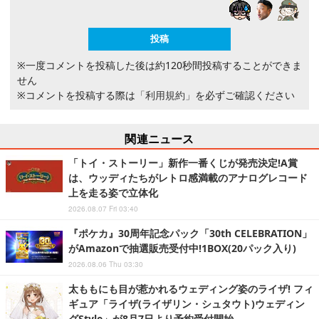
※一度コメントを投稿した後は約120秒間投稿することができま
せん
※コメントを投稿する際は
「利用規約」
を必ずご確認ください
関連ニュース
「トイ・ストーリー」新作一番くじが発売決定!A賞
は、ウッディたちがレトロ感満載のアナログレコード
上を走る姿で立体化
2026.08.07 Fri 03:40
『ポケカ』30周年記念パック「30th CELEBRATION」
がAmazonで抽選販売受付中!1BOX(20パック入り)
2026.08.06 Thu 03:30
太ももにも目が惹かれるウェディング姿のライザ! フィ
ギュア「ライザ(ライザリン・シュタウト)ウェディン
グStyle」が8月7日より予約受付開始