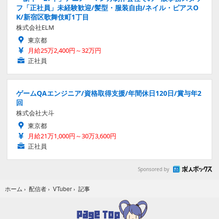
フ「正社員」未経験歓迎/髪型・服装自由/ネイル・ピアスO
K/新宿区歌舞伎町1丁目
株式会社ELM
東京都
月給25万2,400円～32万円
正社員
ゲームQAエンジニア/資格取得支援/年間休日120日/賞与年2
回
株式会社大斗
東京都
月給21万1,000円～30万3,600円
正社員
Sponsored by
記事
ホーム
›
配信者
›
VTuber
›