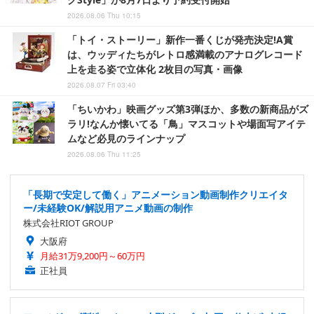
2026.08.06 Thu 10:15
「トイ・ストーリー」新作一番くじが発売決定!A賞
は、ウッディたちがレトロ感満載のアナログレコード
上を走る姿で立体化 2枚目の写真・画像
2026.08.07 Fri 03:40
「ちいかわ」映画グッズ第3弾ほか、多数の新商品がズ
ラリ!なんか懐いてる「鳥」マスコットや場面写アイテ
ムなど必見のラインナップ
2026.08.06 Thu 11:25
「長期で安定して働く」アニメーション動画制作クリエイタ
ー/未経験OK/解説用アニメ動画の制作
株式会社RIOT GROUP
大阪府
月給31万9,200円～60万円
正社員