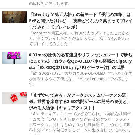
の模様をお届けします。
『Identity V 第五人格』の新モード「手記の加筆」は
PvEと聞いたけれど……実際どうなの？集まってプレイ
してみた！【プレイレポ】
『Identity V 第五人格』が好きな人やプレイしたことある
人、全くプレイしたことがない人など、様々な4人を集め
てプレイしてみました！
0.03msの圧倒的応答速度やリフレッシュレートで勝ち
にこだわる！鮮やかなQD-OLEDパネル搭載のGigaCry
sta「EX-GDQ271UEL」はFPSゲーマー注目の武器
「EX-GDQ271UEL」の魅力であるQD-OLEDパネルの圧倒的
な見やすさや応答速度を、『Apex Legends』で体感しま
す。
「まずやってみる」がアークシステムワークスの流
儀。世界を席巻する2.5D格闘ゲームの開発の裏側と、
求める人物像【キャリアクエスト】
『ギルティギア』シリーズなどで知られ、世界的な格闘ゲ
ーム大会「EVO」でも圧倒的な存在感を放つアークシステ
ムワークス。同社はどのような組織体制で、いかにして世
界中のファンを熱狂させるゲームを生み出しているのでし