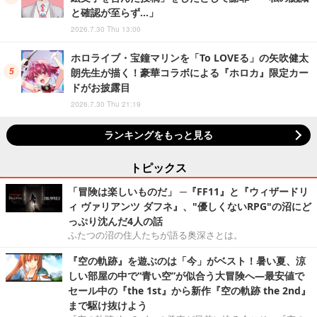
と確認が至らず…」
2026.7.30 Thu 13:00
ホロライブ・宝鐘マリンを「To LOVEる」の矢吹健太
朗先生が描く！豪華コラボによる『ホロカ』限定カー
ドがお披露目
2026.7.30 Thu 21:19
ランキングをもっと見る
トピックス
「冒険は楽しいものだ」 ─『FF11』と『ウィザードリ
ィ ヴァリアンツ ダフネ』、"優しくないRPG"の沼にど
っぷり沈んだ4人の話
ふたつの沼の住人たちが語る奥深さとは。
『空の軌跡』を遊ぶのは「今」がベスト！暑い夏、涼
しい部屋の中で“青い空”が似合う大冒険へ―最安値で
セール中の『the 1st』から新作『空の軌跡 the 2nd』
まで駆け抜けよう