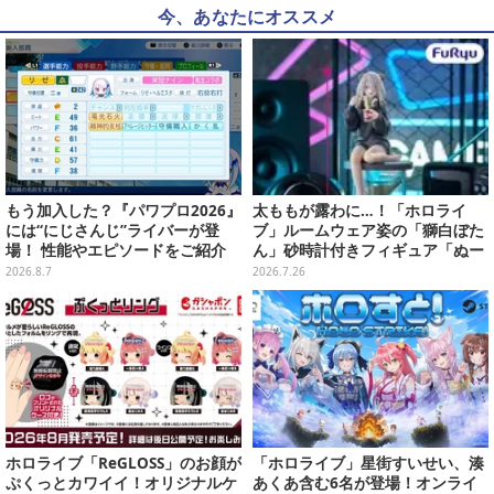
今、あなたにオススメ
もう加入した？『パワプロ2026』
太ももが露わに…！「ホロライ
には“にじさんじ”ライバーが登
ブ」ルームウェア姿の「獅白ぼた
場！ 性能やエピソードをご紹介
ん」砂時計付きフィギュア「ぬー
ストプラス」がプライズ展開
2026.8.7
2026.7.26
ホロライブ「ReGLOSS」のお顔が
「ホロライブ」星街すいせい、湊
ぷくっとカワイイ！オリジナルケ
あくあ含む6名が登場！オンライ