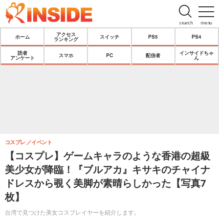
search
menu
アクセス
ホーム
スイッチ
PS5
PS4
ランキング
読者
インサイドちゃ
スマホ
PC
配信者
アンケート
ん
コスプレ
イベント
【コスプレ】ゲームキャラのような香港の超級
美少女が降臨！『ブルアカ』キサキのチャイナ
ドレスから覗く美脚が素晴らしかった【写真7
枚】
台湾で見つけた美女コスプレイヤーを紹介します。