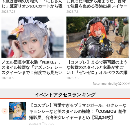
ド服は勝利の方程式！「にじさん
に買った1着から始まった。台湾
じ」鷹宮リオンのスカートから覗
で注目を集める香港出身レイヤー
く絶対領域が萌え度高し【写真9
「小楠」の原点と今を聞いた【写
2026.7.26
2026.7.8
枚】
真32枚】
ノエル団長や夏衣装『NIKKE』、
【コスプレ】まるで実写版のよう
スタイル抜群な『アズレン』レー
な抜群のスタイルと衣装がすご
スクイーンまで！何度でも見たい
い！『ゼンゼロ』オルペウスの躍
「コミケ106」美女レイヤー【プ
動感溢れるポーズで魅せる美女レ
2026.8.5
2026.7.30
レイバック】
イヤー【写真8枚】
Recommended by
イベントアクセスランキング
【コスプレ】可愛すぎるブラマジガール、セクシーな
キョンシーなど美スタイルの極地！「COSMOS 創作
攝影展」台湾美女レイヤーまとめ【写真26枚】
2026.8.6 Thu 7:00