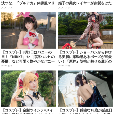
汰つな、『ブルアカ』体操服マリ
姫子の美女レイヤーが赤髪をはた
ーまで“アコスタ池袋”美麗レイヤ
めかせる優美な仕草で魅せる【写
2026.7.23
2026.7.19
ー11選【写真50枚】
真8枚】
【コスプレ】8月2日はバニーの
【コスプレ】ショーパンから伸び
日！『NIKKE』や「涼宮ハルヒの
る美脚に躍動感あるポーズが可愛
憂鬱」など可愛く艷やかなバニー
い！『原神』胡桃が魅せる屈託の
ガールの美女レイヤーまとめ【写
ない笑顔に癒される【写真9枚】
2026.8.2
2026.7.21
真60枚】
【コスプレ】金髪ツインテ×メイ
【コスプレ】孤独な18歳が誕生日