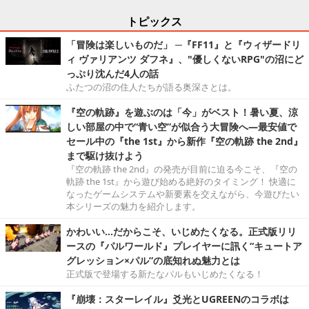
トピックス
「冒険は楽しいものだ」 ─『FF11』と『ウィザードリ
ィ ヴァリアンツ ダフネ』、"優しくないRPG"の沼にど
っぷり沈んだ4人の話
ふたつの沼の住人たちが語る奥深さとは。
『空の軌跡』を遊ぶのは「今」がベスト！暑い夏、涼
しい部屋の中で“青い空”が似合う大冒険へ―最安値で
セール中の『the 1st』から新作『空の軌跡 the 2nd』
まで駆け抜けよう
『空の軌跡 the 2nd』の発売が目前に迫る今こそ、『空の
軌跡 the 1st』から遊び始める絶好のタイミング！ 快適に
なったゲームシステムや新要素を交えながら、今遊びたい
本シリーズの魅力を紹介します。
かわいい…だからこそ、いじめたくなる。正式版リリ
ースの『パルワールド』プレイヤーに訊く“キュートア
グレッション×パル”の底知れぬ魅力とは
正式版で登場する新たなパルもいじめたくなる！
『崩壊：スターレイル』爻光とUGREENのコラボは