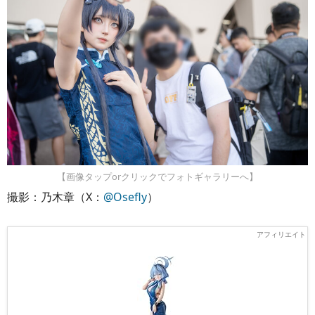
【画像タップorクリックでフォトギャラリーへ】
撮影：乃木章（X：
@Osefly
）