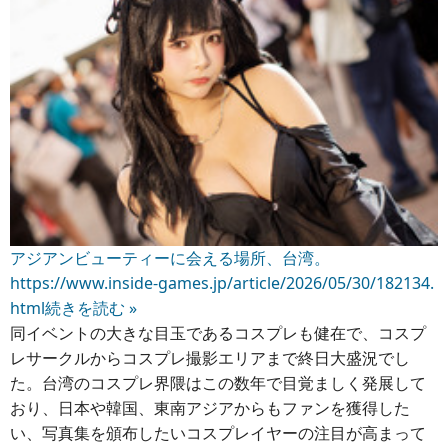
アジアンビューティーに会える場所、台湾。
https://www.inside-games.jp/article/2026/05/30/182134.
html
続きを読む »
同イベントの大きな目玉であるコスプレも健在で、コスプ
レサークルからコスプレ撮影エリアまで終日大盛況でし
た。台湾のコスプレ界隈はこの数年で目覚ましく発展して
おり、日本や韓国、東南アジアからもファンを獲得した
い、写真集を頒布したいコスプレイヤーの注目が高まって