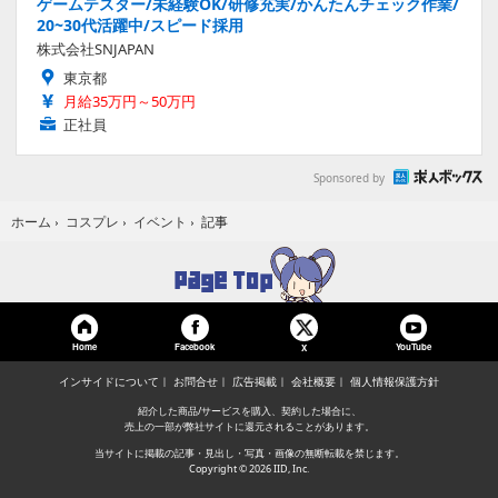
ゲームテスター/未経験OK/研修充実/かんたんチェック作業/
20~30代活躍中/スピード採用
株式会社SNJAPAN
東京都
月給35万円～50万円
正社員
Sponsored by
記事
ホーム
›
コスプレ
›
イベント
›
Home
Facebook
YouTube
X
インサイドについて
お問合せ
広告掲載
会社概要
個人情報保護方針
紹介した商品/サービスを購入、契約した場合に、
売上の一部が弊社サイトに還元されることがあります。
当サイトに掲載の記事・見出し・写真・画像の無断転載を禁じます。
Copyright © 2026 IID, Inc.