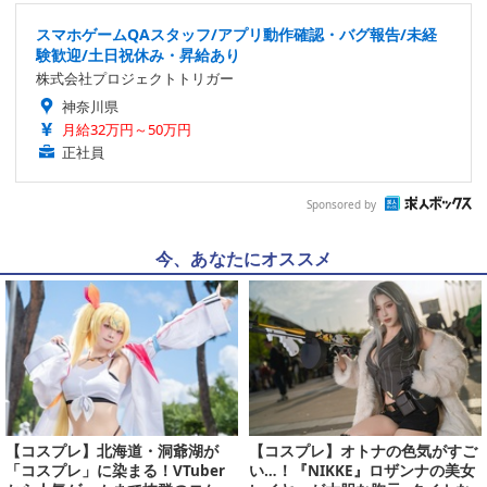
スマホゲームQAスタッフ/アプリ動作確認・バグ報告/未経
験歓迎/土日祝休み・昇給あり
株式会社プロジェクトトリガー
神奈川県
月給32万円～50万円
正社員
Sponsored by
今、あなたにオススメ
【コスプレ】北海道・洞爺湖が
【コスプレ】オトナの色気がすご
「コスプレ」に染まる！VTuber
い…！『NIKKE』ロザンナの美女