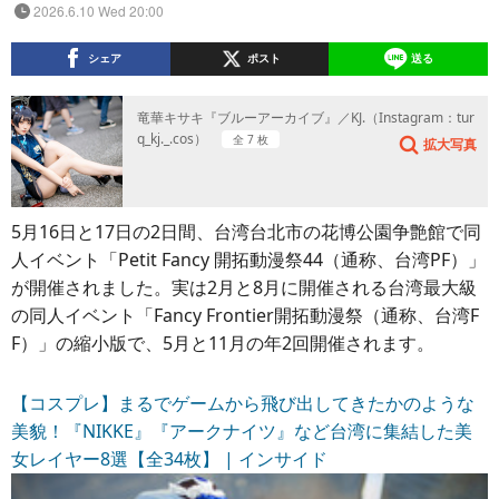
2026.6.10 Wed 20:00
シェア
ポスト
送る
竜華キサキ『ブルーアーカイブ』／KJ.（Instagram：tur
q_kj._.cos）
全 7 枚
拡大写真
5月16日と17日の2日間、台湾台北市の花博公園争艶館で同
人イベント「Petit Fancy 開拓動漫祭44（通称、台湾PF）」
が開催されました。実は2月と8月に開催される台湾最大級
の同人イベント「Fancy Frontier開拓動漫祭（通称、台湾F
F）」の縮小版で、5月と11月の年2回開催されます。
【コスプレ】まるでゲームから飛び出してきたかのような
美貌！『NIKKE』『アークナイツ』など台湾に集結した美
女レイヤー8選【全34枚】 | インサイド