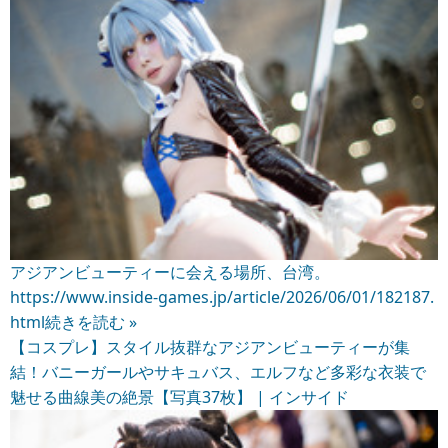
アジアンビューティーに会える場所、台湾。
https://www.inside-games.jp/article/2026/06/01/182187.
html
続きを読む »
【コスプレ】スタイル抜群なアジアンビューティーが集
結！バニーガールやサキュバス、エルフなど多彩な衣装で
魅せる曲線美の絶景【写真37枚】 | インサイド