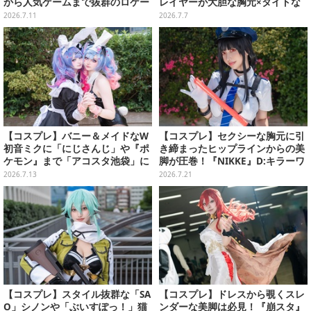
から人気ゲームまで抜群のロケー
レイヤーが大胆な胸元×タイトな
ションも必見な美女レイヤー10選
ショーパンで魅せる【写真8枚】
2026.7.11
2026.7.7
【写真45枚】
【コスプレ】バニー＆メイドなW
【コスプレ】セクシーな胸元に引
初音ミクに「にじさんじ」や『ポ
き締まったヒップラインからの美
ケモン』まで「アコスタ池袋」に
脚が圧巻！『NIKKE』D:キラーワ
集った美麗レイヤー13選【写真60
イフの美女レイヤーが本物すぎた
2026.7.13
2026.7.21
枚】
【写真8枚】
【コスプレ】スタイル抜群な「SA
【コスプレ】ドレスから覗くスレ
O」シノンや「ぶいすぽっ！」猫
ンダーな美脚は必見！『崩スタ』