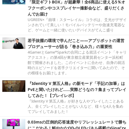
「限定ギフトBOX」が超豪華！全6商品に使える5％オ
フクーポンやコスプレイヤー撮影会など、盛りだくさ
んでお届け
UGREEN×『崩壊：スターレイル』コラボは、爻光がデザイ
ンされていて美しい！モバイルバッテリーや急速充電器な
ど、ゲームと一緒に使いたいデバイスがてんこ盛り
若手抜擢の環境で学んだこと――アプリボットの運営
プロデューサーが語る「巻き込み力」の重要性
4GamerとGame*Sparkの合同による就活イベント「キャリ
アクエスト」の第4回が東京都立産業貿易センター浜松町
館で開催されました。このイベントに合わせ、自身の就活
時のエピソードを若手クリエイターに聞いてみたので、そ
の模様をお届けします。
『Identity V 第五人格』の新モード「手記の加筆」は
PvEと聞いたけれど……実際どうなの？集まってプレイ
してみた！【プレイレポ】
『Identity V 第五人格』が好きな人やプレイしたことある
人、全くプレイしたことがない人など、様々な4人を集め
てプレイしてみました！
0.03msの圧倒的応答速度やリフレッシュレートで勝ち
にこだわる！鮮やかなQD-OLEDパネル搭載のGigaCry