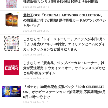
抽選販売!サンリオ8種を8月6日10時より受付開始
2026.08.05 Wed 09:15
遊戯王OCG「ORIGINAL ARTWORK COLLECTION」
の抽選受け付けが開始! 原作再現カードがアツいスペシ
ャルパック
2026.08.05 Wed 08:30
しまむらで「トイ・ストーリー」アイテムが本日8月5
日より発売!アパレルや雑貨、エイリアンとハムのダイ
カットクッションなど盛りだくさん
2026.08.05 Wed 01:10
しまむらで「競走馬」ジップパーカやトレーナー、雑
貨が受注販売!トウカイテイオー、サイレンススズカな
ど名馬5頭をデザイン
2026.08.04 Tue 05:35
『ポケカ』30周年記念拡張パック「30th CELEBRATI
ON」がホビーステーションで抽選販売!応募期間は8月
6日23時59分まで
2026.08.04 Tue 09:10