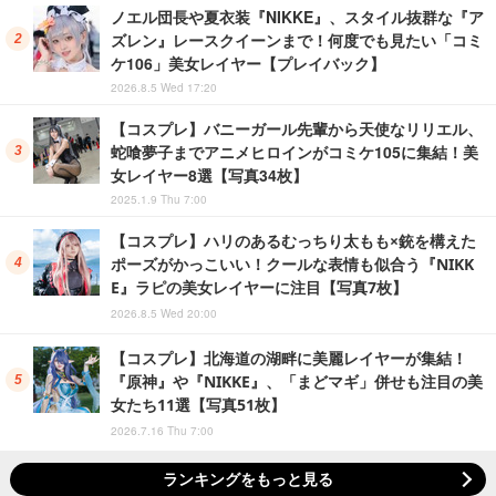
ノエル団長や夏衣装『NIKKE』、スタイル抜群な『ア
ズレン』レースクイーンまで！何度でも見たい「コミ
ケ106」美女レイヤー【プレイバック】
2026.8.5 Wed 17:20
【コスプレ】バニーガール先輩から天使なリリエル、
蛇喰夢子までアニメヒロインがコミケ105に集結！美
女レイヤー8選【写真34枚】
2025.1.9 Thu 7:00
【コスプレ】ハリのあるむっちり太もも×銃を構えた
ポーズがかっこいい！クールな表情も似合う『NIKK
E』ラピの美女レイヤーに注目【写真7枚】
2026.8.5 Wed 20:00
【コスプレ】北海道の湖畔に美麗レイヤーが集結！
『原神』や『NIKKE』、「まどマギ」併せも注目の美
女たち11選【写真51枚】
2026.7.16 Thu 7:00
ランキングをもっと見る