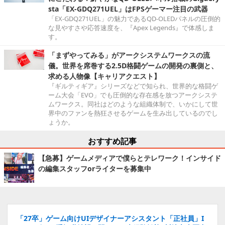
sta「EX-GDQ271UEL」はFPSゲーマー注目の武器
「EX-GDQ271UEL」の魅力であるQD-OLEDパネルの圧倒的
な見やすさや応答速度を、『Apex Legends』で体感しま
す。
「まずやってみる」がアークシステムワークスの流
儀。世界を席巻する2.5D格闘ゲームの開発の裏側と、
求める人物像【キャリアクエスト】
『ギルティギア』シリーズなどで知られ、世界的な格闘ゲ
ーム大会「EVO」でも圧倒的な存在感を放つアークシステ
ムワークス。同社はどのような組織体制で、いかにして世
界中のファンを熱狂させるゲームを生み出しているのでし
ょうか。
おすすめ記事
【急募】ゲームメディアで僕らとテレワーク！インサイド
の編集スタッフorライターを募集中
「27卒」ゲーム向けUIデザイナーアシスタント「正社員」I