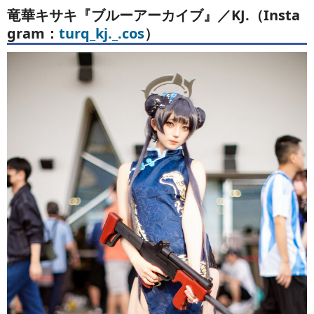
竜華キサキ『ブルーアーカイブ』／KJ.（Insta
gram：
turq_kj._.cos
）