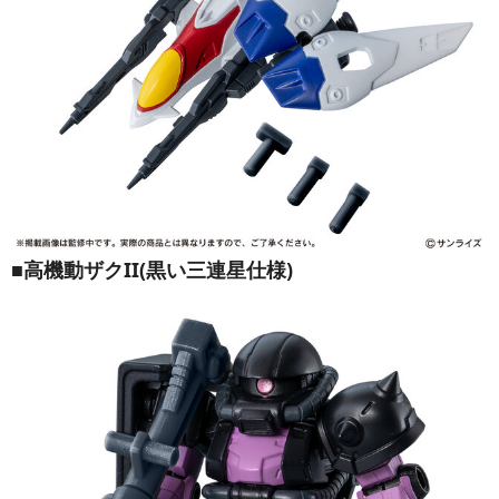
■高機動ザクII(黒い三連星仕様)