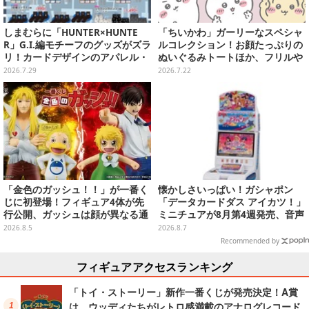
しまむらに「HUNTER×HUNTE
「ちいかわ」ガーリーなスペシャ
R」G.I.編モチーフのグッズがズラ
ルコレクション！お顔たっぷりの
リ！カードデザインのアパレル・
ぬいぐるみトートほか、フリルや
雑貨、ゴレイヌの「オレが3人分
リボンが可愛いTシャツなどが発
2026.7.29
2026.7.22
になる…」も
売
「金色のガッシュ！！」が一番く
懐かしさいっぱい！ガシャポン
じに初登場！フィギュア4体が先
「データカードダス アイカツ！」
行公開、ガッシュは顔が異なる通
ミニチュアが8月第4週発売、音声
常/ザケルver.の2種
が流れる特別仕様も当たる
2026.8.5
2026.8.7
Recommended by
フィギュアアクセスランキング
「トイ・ストーリー」新作一番くじが発売決定！A賞
は、ウッディたちがレトロ感満載のアナログレコード