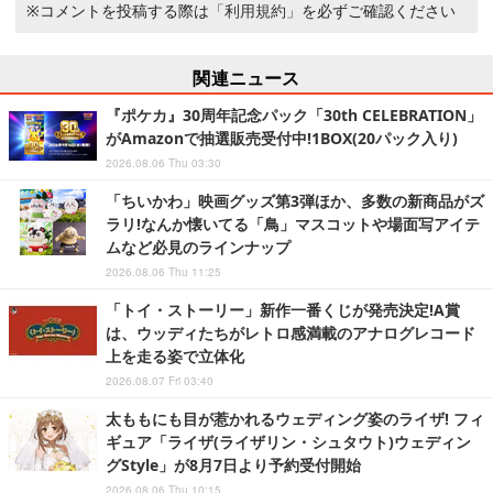
※コメントを投稿する際は
「利用規約」
を必ずご確認ください
関連ニュース
『ポケカ』30周年記念パック「30th CELEBRATION」
がAmazonで抽選販売受付中!1BOX(20パック入り)
2026.08.06 Thu 03:30
「ちいかわ」映画グッズ第3弾ほか、多数の新商品がズ
ラリ!なんか懐いてる「鳥」マスコットや場面写アイテ
ムなど必見のラインナップ
2026.08.06 Thu 11:25
「トイ・ストーリー」新作一番くじが発売決定!A賞
は、ウッディたちがレトロ感満載のアナログレコード
上を走る姿で立体化
2026.08.07 Fri 03:40
太ももにも目が惹かれるウェディング姿のライザ! フィ
ギュア「ライザ(ライザリン・シュタウト)ウェディン
グStyle」が8月7日より予約受付開始
2026.08.06 Thu 10:15