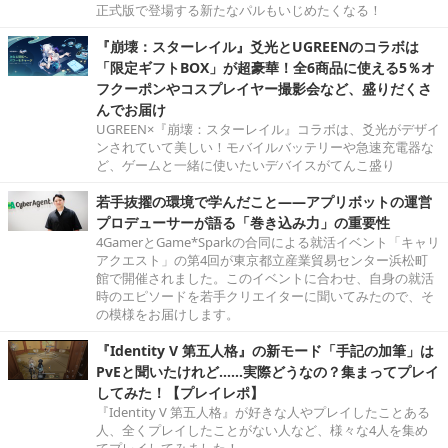
正式版で登場する新たなパルもいじめたくなる！
『崩壊：スターレイル』爻光とUGREENのコラボは
「限定ギフトBOX」が超豪華！全6商品に使える5％オ
フクーポンやコスプレイヤー撮影会など、盛りだくさ
んでお届け
UGREEN×『崩壊：スターレイル』コラボは、爻光がデザイ
ンされていて美しい！モバイルバッテリーや急速充電器な
ど、ゲームと一緒に使いたいデバイスがてんこ盛り
若手抜擢の環境で学んだこと――アプリボットの運営
プロデューサーが語る「巻き込み力」の重要性
4GamerとGame*Sparkの合同による就活イベント「キャリ
アクエスト」の第4回が東京都立産業貿易センター浜松町
館で開催されました。このイベントに合わせ、自身の就活
時のエピソードを若手クリエイターに聞いてみたので、そ
の模様をお届けします。
『Identity V 第五人格』の新モード「手記の加筆」は
PvEと聞いたけれど……実際どうなの？集まってプレイ
してみた！【プレイレポ】
『Identity V 第五人格』が好きな人やプレイしたことある
人、全くプレイしたことがない人など、様々な4人を集め