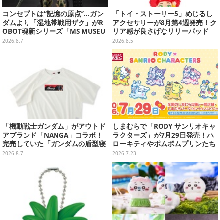
コンセプトは“記憶の原点”…ガン
「トイ・ストーリー5」めじるし
ダムより「湿地帯戦用ザク」がR
アクセサリーが8月第4週発売！ク
OBOT魂新シリーズ「MS MUSEU
リア感が良さげなリリーパッド
M」で商品化！博物館イメージの
や、ジェシーなど全5種ラインナ
2026.8.7
2026.8.5
ベースも注目
ップ
「機動戦士ガンダム」がアウトド
しまむらで「RODY サンリオキャ
アブランド「NANGA」コラボ！
ラクターズ」が7月29日発売！ハ
完売していた「ガンダムの盾型寝
ローキティやポムポムプリンたち
袋」も2次受注開始
のシール帳、色が変わるタンブラ
2026.8.7
2026.7.23
ーなど雑貨を用意