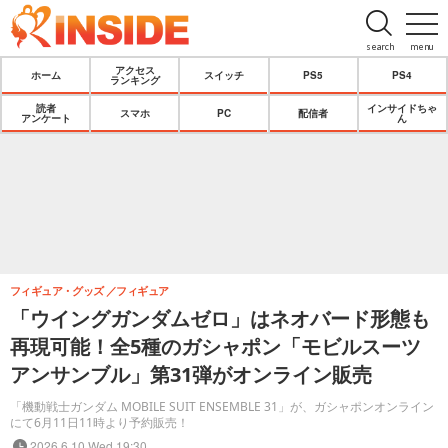
search
menu
アクセス
ホーム
スイッチ
PS5
PS4
ランキング
読者
インサイドちゃ
スマホ
PC
配信者
アンケート
ん
フィギュア・グッズ
フィギュア
「ウイングガンダムゼロ」はネオバード形態も
再現可能！全5種のガシャポン「モビルスーツ
アンサンブル」第31弾がオンライン販売
「機動戦士ガンダム MOBILE SUIT ENSEMBLE 31」が、ガシャポンオンライン
にて6月11日11時より予約販売！
2026.6.10 Wed 19:30