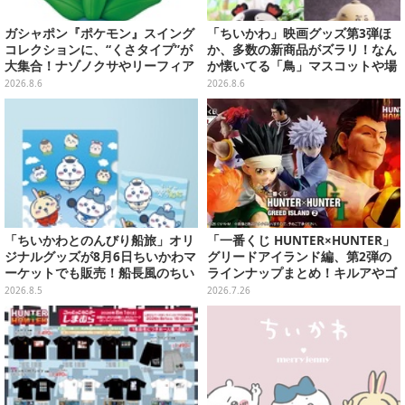
ガシャポン『ポケモン』スイング
「ちいかわ」映画グッズ第3弾ほ
コレクションに、“くさタイプ”が
か、多数の新商品がズラリ！なん
大集合！ナゾノクサやリーフィア
か懐いてる「鳥」マスコットや場
など全5種が仲間入り
面写アイテムなど必見のラインナ
2026.8.6
2026.8.6
ップ
「ちいかわとのんびり船旅」オリ
「一番くじ HUNTER×HUNTER」
ジナルグッズが8月6日ちいかわマ
グリードアイランド編、第2弾の
ーケットでも販売！船長風のちい
ラインナップまとめ！キルアやゴ
かわやセイレーンたちをデザイン
レイヌ、筋骨隆々ビスケなど6体
2026.8.5
2026.7.26
した4商品
を堂々立体化