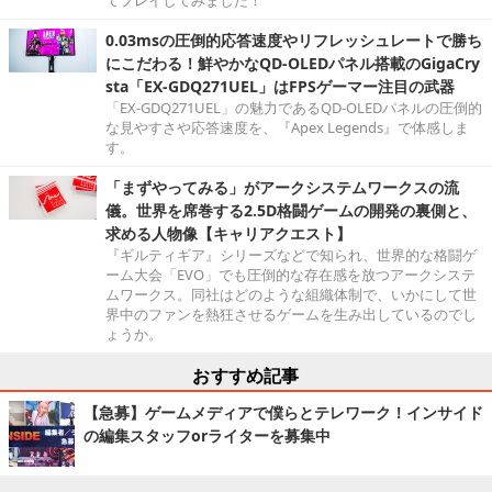
てプレイしてみました！
0.03msの圧倒的応答速度やリフレッシュレートで勝ち
にこだわる！鮮やかなQD-OLEDパネル搭載のGigaCry
sta「EX-GDQ271UEL」はFPSゲーマー注目の武器
「EX-GDQ271UEL」の魅力であるQD-OLEDパネルの圧倒的
な見やすさや応答速度を、『Apex Legends』で体感しま
す。
「まずやってみる」がアークシステムワークスの流
儀。世界を席巻する2.5D格闘ゲームの開発の裏側と、
求める人物像【キャリアクエスト】
『ギルティギア』シリーズなどで知られ、世界的な格闘ゲ
ーム大会「EVO」でも圧倒的な存在感を放つアークシステ
ムワークス。同社はどのような組織体制で、いかにして世
界中のファンを熱狂させるゲームを生み出しているのでし
ょうか。
おすすめ記事
【急募】ゲームメディアで僕らとテレワーク！インサイド
の編集スタッフorライターを募集中