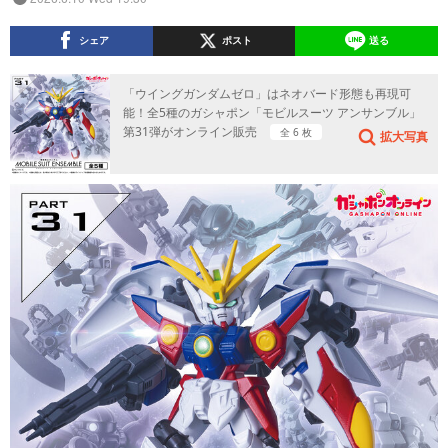
シェア
ポスト
送る
「ウイングガンダムゼロ」はネオバード形態も再現可
能！全5種のガシャポン「モビルスーツ アンサンブル」
第31弾がオンライン販売
全 6 枚
拡大写真