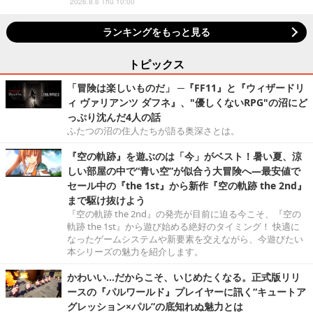
2026.8.6 Thu 10:00
ランキングをもっと見る
トピックス
「冒険は楽しいものだ」 ─『FF11』と『ウィザードリ
ィ ヴァリアンツ ダフネ』、"優しくないRPG"の沼にど
っぷり沈んだ4人の話
ふたつの沼の住人たちが語る奥深さとは。
『空の軌跡』を遊ぶのは「今」がベスト！暑い夏、涼
しい部屋の中で“青い空”が似合う大冒険へ―最安値で
セール中の『the 1st』から新作『空の軌跡 the 2nd』
まで駆け抜けよう
『空の軌跡 the 2nd』の発売が目前に迫る今こそ、『空の
軌跡 the 1st』から遊び始める絶好のタイミング！ 快適に
なったゲームシステムや新要素を交えながら、今遊びたい
本シリーズの魅力を紹介します。
かわいい…だからこそ、いじめたくなる。正式版リリ
ースの『パルワールド』プレイヤーに訊く“キュートア
グレッション×パル”の底知れぬ魅力とは