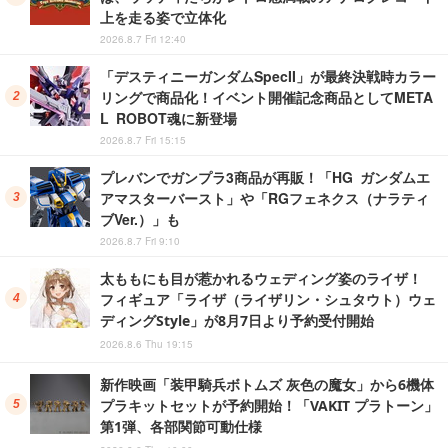
上を走る姿で立体化
2026.8.7 Fri 12:40
「デスティニーガンダムSpecII」が最終決戦時カラー
リングで商品化！イベント開催記念商品としてMETA
L ROBOT魂に新登場
2026.8.7 Fri 15:15
プレバンでガンプラ3商品が再販！「HG ガンダムエ
アマスターバースト」や「RGフェネクス（ナラティ
ブVer.）」も
2026.8.7 Fri 9:10
太ももにも目が惹かれるウェディング姿のライザ！
フィギュア「ライザ（ライザリン・シュタウト）ウェ
ディングStyle」が8月7日より予約受付開始
2026.8.6 Thu 19:15
新作映画「装甲騎兵ボトムズ 灰色の魔女」から6機体
プラキットセットが予約開始！「VAKIT プラトーン」
第1弾、各部関節可動仕様