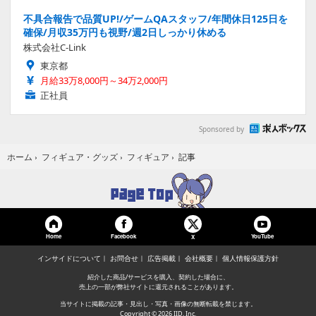
不具合報告で品質UP!/ゲームQAスタッフ/年間休日125日を
確保/月収35万円も視野/週2日しっかり休める
株式会社C-Link
東京都
月給33万8,000円～34万2,000円
正社員
Sponsored by
記事
ホーム
›
フィギュア・グッズ
›
フィギュア
›
Home
Facebook
YouTube
X
インサイドについて
お問合せ
広告掲載
会社概要
個人情報保護方針
紹介した商品/サービスを購入、契約した場合に、
売上の一部が弊社サイトに還元されることがあります。
当サイトに掲載の記事・見出し・写真・画像の無断転載を禁じます。
Copyright © 2026 IID, Inc.