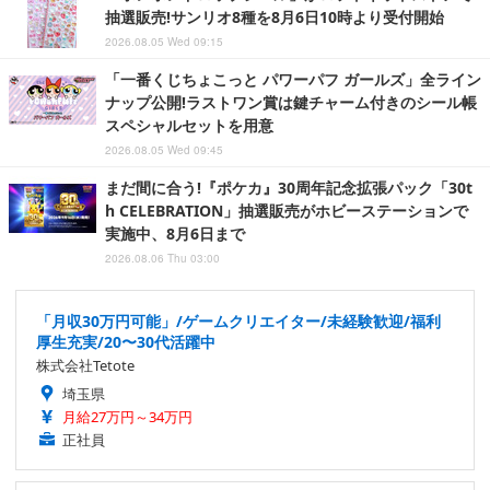
抽選販売!サンリオ8種を8月6日10時より受付開始
2026.08.05 Wed 09:15
「一番くじちょこっと パワーパフ ガールズ」全ライン
ナップ公開!ラストワン賞は鍵チャーム付きのシール帳
スペシャルセットを用意
2026.08.05 Wed 09:45
まだ間に合う!『ポケカ』30周年記念拡張パック「30t
h CELEBRATION」抽選販売がホビーステーションで
実施中、8月6日まで
2026.08.06 Thu 03:00
「月収30万円可能」/ゲームクリエイター/未経験歓迎/福利
厚生充実/20〜30代活躍中
株式会社Tetote
埼玉県
月給27万円～34万円
正社員