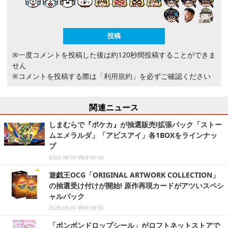
※一度コメントを投稿した後は約120秒間投稿することができま
せん
※コメントを投稿する際は
「利用規約」
を必ずご確認ください
関連ニュース
しまむらで『ポケカ』が抽選販売!拡張パック「ストー
ムエメラルダ」「アビスアイ」各1BOXをラインナッ
プ
2026.08.05 Wed 05:00
遊戯王OCG「ORIGINAL ARTWORK COLLECTION」
の抽選受け付けが開始! 原作再現カードがアツいスペシ
ャルパック
2026.08.05 Wed 08:30
「ボンボンドロップシール」がロフトネットストアで