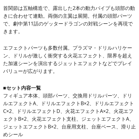
首関節は五軸構造で、露出した2本の動力パイプも頭部の動
きに合わせて連動。両側の主翼は展開。付属の頭部パーツ
で、劇中第11話のゲッタードラゴンの対戦シーンを再現で
きます。
エフェクトパーツも多数付属。プラズマ・ドリルハリケー
ン、ドリルが激しく衝突する火花エフェクト、限界を超え
た加速シーンを演出するジェットエフェクトなどでプレイ
バリューが広がります。
■セット内容一覧
フィギュア本体、頭部パーツ、交換用ドリルパーツ、ドリ
ルエフェクトA、ドリルエフェクトB×2、ドリルエフェクト
C×2、ドリルエフェクトD、火花エフェクトA×2、火花エフ
ェクトB×2、火花エフェクト支柱、ジェットエフェクトA、
ジェットエフェクトB×2、台座用支柱、台座ベース、滑り止
めシール