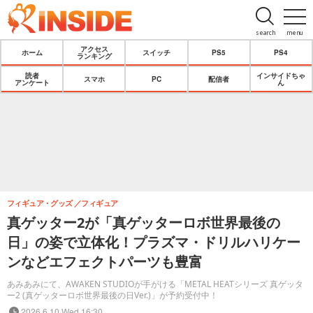
search
menu
アクセス
ホーム
スイッチ
PS5
PS4
ランキング
読者
インサイドちゃ
スマホ
PC
配信者
アンケート
ん
フィギュア・グッズ
フィギュア
真ゲッター2が「真ゲッターロボ世界最後の
日」の姿で立体化！プラズマ・ドリルハリケー
ンなどエフェクトパーツも豊富
あみあみにて、AWAKEN STUDIOが手がける「METAL HEATシリーズ 真ゲッタ
ー2 (真ゲッターロボ世界最後の日Ver.)」が予約受付中！
2026.6.10 Wed 16:30