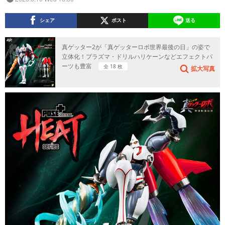
シェア
ポスト
送る
真ゲッター2が「真ゲッターロボ世界最後の日」の姿で
立体化！プラズマ・ドリルハリケーンなどエフェクトパ
ーツも豊富
全 18 枚
拡大写真