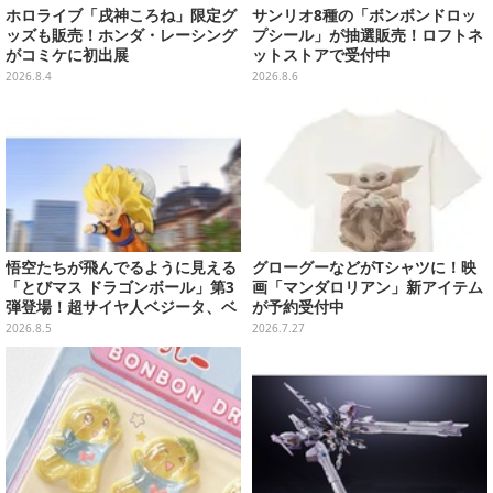
ホロライブ「戌神ころね」限定グ
サンリオ8種の「ボンボンドロッ
ッズも販売！ホンダ・レーシング
プシール」が抽選販売！ロフトネ
がコミケに初出展
ットストアで受付中
2026.8.4
2026.8.6
悟空たちが飛んでるように見える
グローグーなどがTシャツに！映
「とびマス ドラゴンボール」第3
画「マンダロリアン」新アイテム
弾登場！超サイヤ人ベジータ、ベ
が予約受付中
ジットなど全6種
2026.8.5
2026.7.27