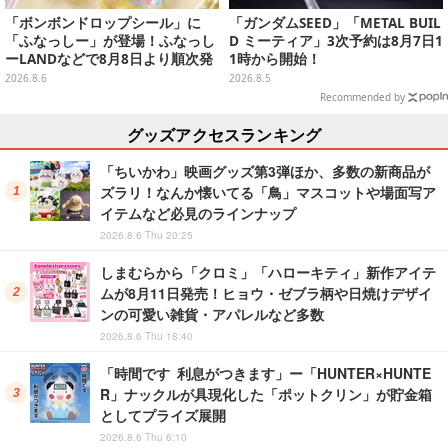
「ボンボンドロップシール」に
「ガンダムSEED」「METAL BUIL
「ふなっしー」が登場！ふなっし
D ミーティア」3次予約は8月7日1
ーLANDなどで8月8日より順次発
1時から開始！
売
2026.8.6
2026.8.5
Recommended by
グッズアクセスランキング
「ちいかわ」映画グッズ第3弾ほか、多数の新商品が
ズラリ！なんか懐いてる「鳥」マスコットや場面写ア
イテムなど必見のラインナップ
2026.8.6 Thu 20:25
しまむらから「クロミ」「ハローキティ」新作アイテ
ムが8月11日発売！ヒョウ・ゼブラ柄や日焼けデザイ
ンの可愛い雑貨・アパレルなど多数
2026.8.6 Thu 18:40
「時間です 利息がつきます」ー「HUNTER×HUNTE
R」ナックルが具現化した「ポットクリン」が貯金箱
としてプライズ展開
2026.8.6 Thu 6:10