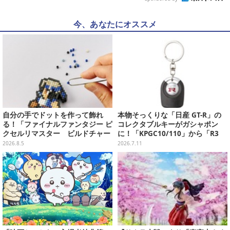
今、あなたにオススメ
自分の手でドットを作って飾れ
本物そっくりな「日産 GT-R」の
る！「ファイナルファンタジー ピ
コレクタブルキーがガシャポン
クセルリマスター ビルドチャー
に！「KPGC10/110」から「R3
ムコレクション Vol.3」が予約
5」まで歴代6種
2026.8.5
2026.7.11
開始