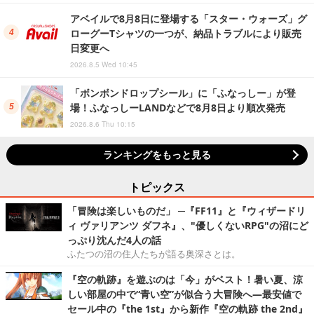
アベイルで8月8日に登場する「スター・ウォーズ」グ
ローグーTシャツの一つが、納品トラブルにより販売
日変更へ
2026.8.5 Wed 10:45
「ボンボンドロップシール」に「ふなっしー」が登
場！ふなっしーLANDなどで8月8日より順次発売
2026.8.6 Thu 10:15
ランキングをもっと見る
トピックス
「冒険は楽しいものだ」 ─『FF11』と『ウィザードリ
ィ ヴァリアンツ ダフネ』、"優しくないRPG"の沼にど
っぷり沈んだ4人の話
ふたつの沼の住人たちが語る奥深さとは。
『空の軌跡』を遊ぶのは「今」がベスト！暑い夏、涼
しい部屋の中で“青い空”が似合う大冒険へ―最安値で
セール中の『the 1st』から新作『空の軌跡 the 2nd』