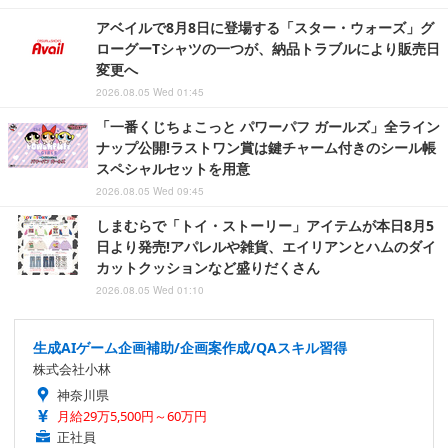
アベイルで8月8日に登場する「スター・ウォーズ」グ
ローグーTシャツの一つが、納品トラブルにより販売日
変更へ
2026.08.05 Wed 01:45
「一番くじちょこっと パワーパフ ガールズ」全ライン
ナップ公開!ラストワン賞は鍵チャーム付きのシール帳
スペシャルセットを用意
2026.08.05 Wed 09:45
しまむらで「トイ・ストーリー」アイテムが本日8月5
日より発売!アパレルや雑貨、エイリアンとハムのダイ
カットクッションなど盛りだくさん
2026.08.05 Wed 01:10
生成AIゲーム企画補助/企画案作成/QAスキル習得
株式会社小林
神奈川県
月給29万5,500円～60万円
正社員