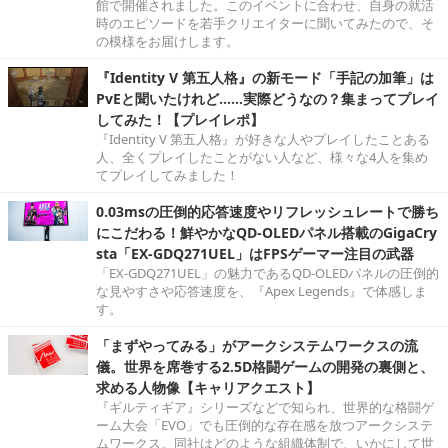
館で開催されました。このイベントに合わせ、自身の就活
時のエピソードを若手クリエイターに聞いてみたので、そ
の模様をお届けします。
『Identity V 第五人格』の新モード「手記の加筆」は
PvEと聞いたけれど……実際どうなの？集まってプレイ
してみた！【プレイレポ】
『Identity V 第五人格』が好きな人やプレイしたことある
人、全くプレイしたことがない人など、様々な4人を集め
てプレイしてみました！
0.03msの圧倒的応答速度やリフレッシュレートで勝ち
にこだわる！鮮やかなQD-OLEDパネル搭載のGigaCry
sta「EX-GDQ271UEL」はFPSゲーマー注目の武器
「EX-GDQ271UEL」の魅力であるQD-OLEDパネルの圧倒的
な見やすさや応答速度を、『Apex Legends』で体感しま
す。
「まずやってみる」がアークシステムワークスの流
儀。世界を席巻する2.5D格闘ゲームの開発の裏側と、
求める人物像【キャリアクエスト】
『ギルティギア』シリーズなどで知られ、世界的な格闘ゲ
ーム大会「EVO」でも圧倒的な存在感を放つアークシステ
ムワークス。同社はどのような組織体制で、いかにして世