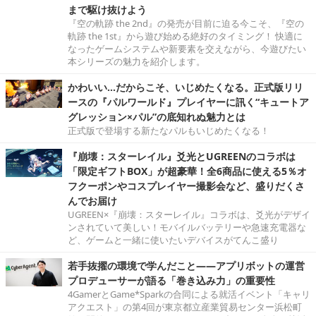
まで駆け抜けよう
『空の軌跡 the 2nd』の発売が目前に迫る今こそ、『空の
軌跡 the 1st』から遊び始める絶好のタイミング！ 快適に
なったゲームシステムや新要素を交えながら、今遊びたい
本シリーズの魅力を紹介します。
かわいい…だからこそ、いじめたくなる。正式版リリ
ースの『パルワールド』プレイヤーに訊く“キュートア
グレッション×パル”の底知れぬ魅力とは
正式版で登場する新たなパルもいじめたくなる！
『崩壊：スターレイル』爻光とUGREENのコラボは
「限定ギフトBOX」が超豪華！全6商品に使える5％オ
フクーポンやコスプレイヤー撮影会など、盛りだくさ
んでお届け
UGREEN×『崩壊：スターレイル』コラボは、爻光がデザイ
ンされていて美しい！モバイルバッテリーや急速充電器な
ど、ゲームと一緒に使いたいデバイスがてんこ盛り
若手抜擢の環境で学んだこと――アプリボットの運営
プロデューサーが語る「巻き込み力」の重要性
4GamerとGame*Sparkの合同による就活イベント「キャリ
アクエスト」の第4回が東京都立産業貿易センター浜松町