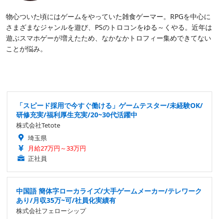
物心ついた頃にはゲームをやっていた雑食ゲーマー。RPGを中心に
さまざまなジャンルを遊び、PSのトロコンをゆる～くやる。近年は
遊ぶスマホゲーが増えたため、なかなかトロフィー集めできてない
ことが悩み。
「スピード採用で今すぐ働ける」ゲームテスター/未経験OK/
研修充実/福利厚生充実/20~30代活躍中
株式会社Tetote
埼玉県
月給27万円～33万円
正社員
中国語 簡体字ローカライズ/大手ゲームメーカー/テレワーク
あり/月収35万~可/社員化実績有
株式会社フェローシップ