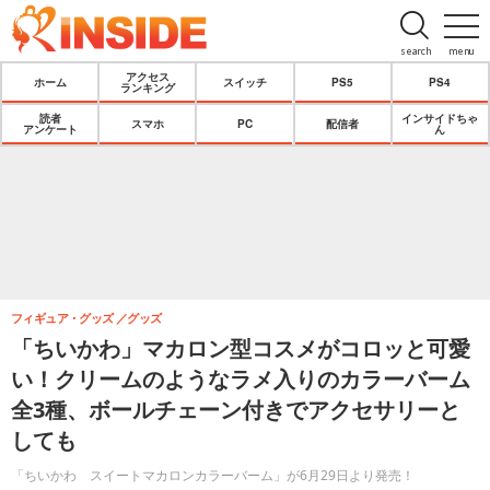
search
menu
アクセス
ホーム
スイッチ
PS5
PS4
ランキング
読者
インサイドちゃ
スマホ
PC
配信者
アンケート
ん
フィギュア・グッズ
グッズ
「ちいかわ」マカロン型コスメがコロッと可愛
い！クリームのようなラメ入りのカラーバーム
全3種、ボールチェーン付きでアクセサリーと
しても
「ちいかわ スイートマカロンカラーバーム」が6月29日より発売！