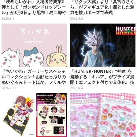
「映画ちいかわ」入場者特典第2
『サクラ大戦』より「真宮寺さく
弾として「ボンボンドロップシー
ら」がフィギュア化！凛とした魅
ル」が8月8日より配布！島二郎や
力を抜刀ポーズで表現
セイレーンはもちろん、人魚のウ
2026.8.3
2026.8.3
ロコまで…
「ちいかわ」ガーリーなスペシャ
「HUNTER×HUNTER」“神速”を
ルコレクション！お顔たっぷりの
発動する「キルア」がプライズ展
ぬいぐるみトートほか、フリルや
開！エフェクト付きで立体化、技
リボンが可愛いTシャツなどが発
名アクリルパネル付き
2026.7.22
2026.8.4
売