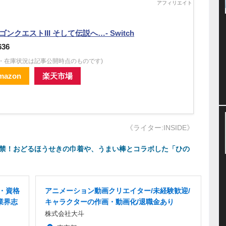
ゴンクエストIII そして伝説へ…- Switch
636
格・在庫状況は記事公開時点のものです)
mazon
楽天市場
《ライター:INSIDE》
解禁！おどるほうせきの巾着や、うまい棒とコラボした「ひの
フ・資格
アニメーション動画クリエイター/未経験歓迎/
業界志
キャラクターの作画・動画化/退職金あり
株式会社大斗