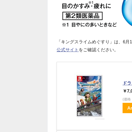
「キングスライムめぐすり」は、6月
公式サイト
をご確認ください。
ドラゴ
￥7,
(価
A