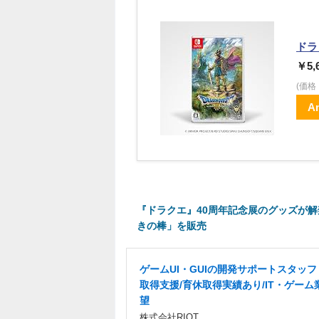
ドラ
￥5,
(価
A
『ドラクエ』40周年記念展のグッズが
きの棒」を販売
ゲームUI・GUIの開発サポートスタッ
取得支援/育休取得実績あり/IT・ゲーム
望
株式会社RIOT