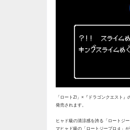
「ロートZ!」×『ドラゴンクエスト
発売されます。
ヒャド級の清涼感を誇る「ロートジー
マヒャド級の「ロートジープロｄ」が