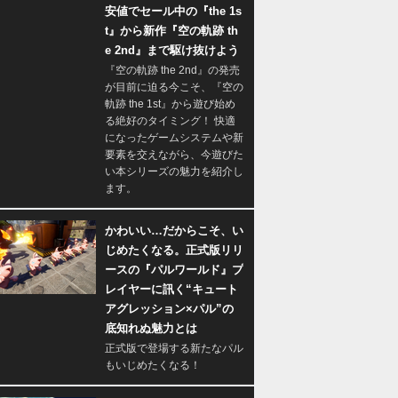
安値でセール中の『the 1s
t』から新作『空の軌跡 th
e 2nd』まで駆け抜けよう
『空の軌跡 the 2nd』の発売
が目前に迫る今こそ、『空の
軌跡 the 1st』から遊び始め
る絶好のタイミング！ 快適
になったゲームシステムや新
要素を交えながら、今遊びた
い本シリーズの魅力を紹介し
ます。
かわいい…だからこそ、い
じめたくなる。正式版リリ
ースの『パルワールド』プ
レイヤーに訊く“キュート
アグレッション×パル”の
底知れぬ魅力とは
正式版で登場する新たなパル
もいじめたくなる！