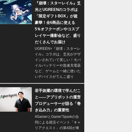
『崩壊：スターレイル』爻
光とUGREENのコラボは
「限定ギフトBOX」が超
豪華！全6商品に使える
5％オフクーポンやコスプ
レイヤー撮影会など、盛り
だくさんでお届け
UGREEN×『崩壊：スターレ
イル』コラボは、爻光がデザ
インされていて美しい！モバ
イルバッテリーや急速充電器
など、ゲームと一緒に使いた
いデバイスがてんこ盛り
若手抜擢の環境で学んだこ
と――アプリボットの運営
プロデューサーが語る「巻
き込み力」の重要性
4GamerとGame*Sparkの合
同による就活イベント「キャ
リアクエスト」の第4回が東