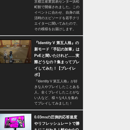
京都立産業貿易センター浜松
町館で開催されました。この
イベントに合わせ、自身の就
活時のエピソードを若手クリ
エイターに聞いてみたので、
その模様をお届けします。
『Identity V 第五人格』の
新モード「手記の加筆」は
PvEと聞いたけれど……実
際どうなの？集まってプレ
イしてみた！【プレイレ
ポ】
『Identity V 第五人格』が好
きな人やプレイしたことある
人、全くプレイしたことがな
い人など、様々な4人を集め
てプレイしてみました！
0.03msの圧倒的応答速度
やリフレッシュレートで勝
ちにこだわる！鮮やかなQ