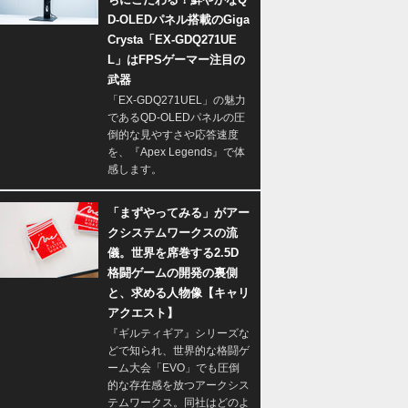
D-OLEDパネル搭載のGiga
Crysta「EX-GDQ271UE
L」はFPSゲーマー注目の
武器
「EX-GDQ271UEL」の魅力
であるQD-OLEDパネルの圧
倒的な見やすさや応答速度
を、『Apex Legends』で体
感します。
「まずやってみる」がアー
クシステムワークスの流
儀。世界を席巻する2.5D
格闘ゲームの開発の裏側
と、求める人物像【キャリ
アクエスト】
『ギルティギア』シリーズな
どで知られ、世界的な格闘ゲ
ーム大会「EVO」でも圧倒
的な存在感を放つアークシス
テムワークス。同社はどのよ