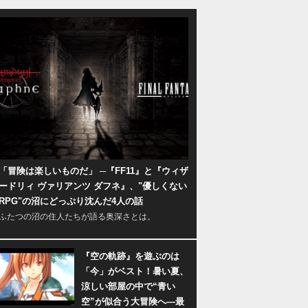
「冒険は楽しいものだ」 ─『FF11』と『ウィザ
ードリィ ヴァリアンツ ダフネ』、"優しくない
RPG"の沼にどっぷり沈んだ4人の話
ふたつの沼の住人たちが語る奥深さとは。
『空の軌跡』を遊ぶのは
「今」がベスト！暑い夏、
涼しい部屋の中で“青い
空”が似合う大冒険へ―最