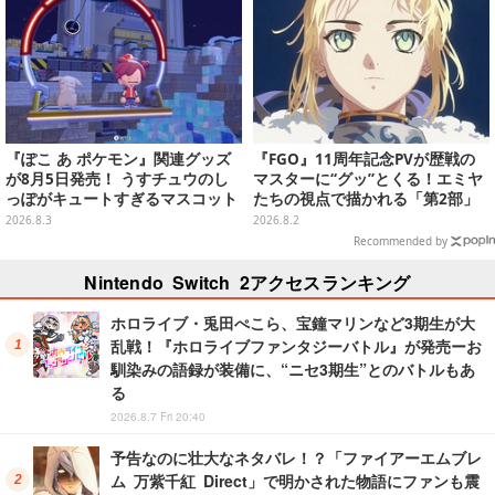
『ぽこ あ ポケモン』関連グッズ
『FGO』11周年記念PVが歴戦の
が8月5日発売！ うすチュウのし
マスターに“グッ”とくる！エミヤ
っぽがキュートすぎるマスコット
たちの視点で描かれる「第2部」
など、まとめてご紹介
の旅路
2026.8.3
2026.8.2
Recommended by
Nintendo Switch 2アクセスランキング
ホロライブ・兎田ぺこら、宝鐘マリンなど3期生が大
乱戦！『ホロライブファンタジーバトル』が発売ーお
馴染みの語録が装備に、“ニセ3期生”とのバトルもあ
る
2026.8.7 Fri 20:40
予告なのに壮大なネタバレ！？「ファイアーエムブレ
ム 万紫千紅 Direct」で明かされた物語にファンも震