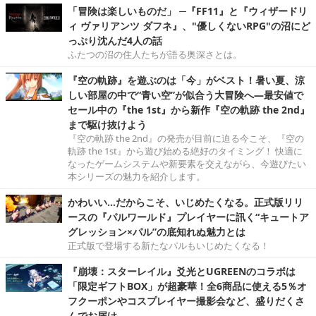
「冒険は楽しいものだ」 ─『FF11』と『ウィザードリ
ィ ヴァリアンツ ダフネ』、"優しくないRPG"の沼にど
っぷり沈んだ4人の話
ふたつの沼の住人たちが語る奥深さとは。
『空の軌跡』を遊ぶのは「今」がベスト！暑い夏、涼
しい部屋の中で“青い空”が似合う大冒険へ―最安値で
セール中の『the 1st』から新作『空の軌跡 the 2nd』
まで駆け抜けよう
『空の軌跡 the 2nd』の発売が目前に迫る今こそ、『空の
軌跡 the 1st』から遊び始める絶好のタイミング！ 快適に
なったゲームシステムや新要素を交えながら、今遊びたい
本シリーズの魅力を紹介します。
かわいい…だからこそ、いじめたくなる。正式版リリ
ースの『パルワールド』プレイヤーに訊く“キュートア
グレッション×パル”の底知れぬ魅力とは
正式版で登場する新たなパルもいじめたくなる！
『崩壊：スターレイル』爻光とUGREENのコラボは
「限定ギフトBOX」が超豪華！全6商品に使える5％オ
フクーポンやコスプレイヤー撮影会など、盛りだくさ
んでお届け