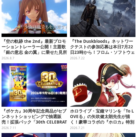
『空の軌跡 the 2nd』最新プロモ
『The Duskbloods』ネットワー
ーショントレーラー公開！主題歌
クテストの参加応募は本日7月22
「銀の意志 金の翼」に乗せた見所
日23時から！フロム・ソフトウェ
満載の映像に
アによる最大8人のPvPvEマルチ
2026.8.7
2026.7.22
プレイACT
『ポケカ』30周年記念商品がセブ
ホロライブ・宝鐘マリンを「To L
ンネットショッピングで抽選販
OVEる」の矢吹健太朗先生が描
売！拡張パック「30th CELEBRAT
く！豪華コラボの『ホロカ』特別
ION」と「エーフィ・ブラッキー
カードが「Vジャンプ10月号」に
2026.7.11
2026.7.21
セット」が対象
付録