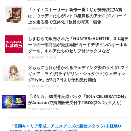
「トイ・ストーリー」新作一番くじが発売決定!A賞
は、ウッディたちがレトロ感満載のアナログレコード
上を走る姿で立体化 2枚目の写真・画像
2026.08.07 Fri 03:40
しまむらで販売された「HUNTER×HUNTER」G.I.編テ
ーマの一部商品が受注再販!カードデザインのキーホル
ダーや、キルアたちのセリフ付ソックスなど
2026.08.07 Fri 02:00
太ももにも目が惹かれるウェディング姿のライザ! フィ
ギュア「ライザ(ライザリン・シュタウト)ウェディン
グStyle」が8月7日より予約受付開始
2026.08.06 Thu 10:15
『ポケカ』30周年記念パック「30th CELEBRATION」
がAmazonで抽選販売受付中!1BOX(20パック入り)
2026.08.06 Thu 03:30
「長期キャリア形成」アニメグッズの製造スタッフ/未経験O