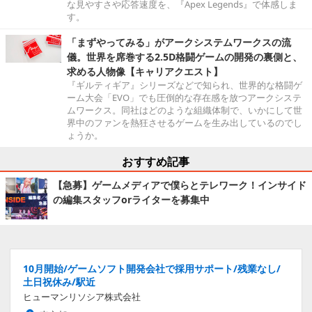
な見やすさや応答速度を、『Apex Legends』で体感しま
す。
「まずやってみる」がアークシステムワークスの流
儀。世界を席巻する2.5D格闘ゲームの開発の裏側と、
求める人物像【キャリアクエスト】
『ギルティギア』シリーズなどで知られ、世界的な格闘ゲ
ーム大会「EVO」でも圧倒的な存在感を放つアークシステ
ムワークス。同社はどのような組織体制で、いかにして世
界中のファンを熱狂させるゲームを生み出しているのでし
ょうか。
おすすめ記事
【急募】ゲームメディアで僕らとテレワーク！インサイド
の編集スタッフorライターを募集中
10月開始/ゲームソフト開発会社で採用サポート/残業なし/
土日祝休み/駅近
ヒューマンリソシア株式会社