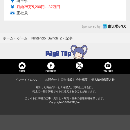
埼玉県
月給25万5,200円～32万円
正社員
Sponsored by
記事
ホーム
›
ゲーム
›
Nintendo Switch 2
›
Home
Facebook
YouTube
X
インサイドについて
お問合せ
広告掲載
会社概要
個人情報保護方針
紹介した商品/サービスを購入、契約した場合に、
売上の一部が弊社サイトに還元されることがあります。
当サイトに掲載の記事・見出し・写真・画像の無断転載を禁じます。
Copyright © 2026 IID, Inc.