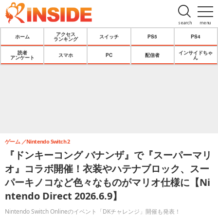
search
menu
アクセス
ホーム
スイッチ
PS5
PS4
ランキング
読者
インサイドちゃ
スマホ
PC
配信者
アンケート
ん
ゲーム
Nintendo Switch 2
『ドンキーコング バナンザ』で『スーパーマリ
オ』コラボ開催！衣装やハテナブロック、スー
パーキノコなど色々なものがマリオ仕様に【Ni
ntendo Direct 2026.6.9】
Nintendo Switch Onlineのイベント「DKチャレンジ」開催も発表！