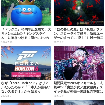
『ドラクエ』40周年記念展で、大
『ほの暮しの庭』は『夜廻』ファ
きさ2m以上の「キングスライ
ン、スローライフ好き、新規ユー
ム」に抱きつける！新たに3つの
ザーのすべてに“良し”！ 唯一無二
展示や、コラボレストランが公開
の「不穏生活シム」恐怖も暮らし
2026.7.10
2026.8.7
もお好み次第【プレイレポ】
なぜ『Forza Horizon 6』はリア
期間限定の20%オフセールも！人
ルだったのか？「日本人が誰もい
気ADV『魔法少女ノ魔女裁判』ス
ないスタジオ」から始まっ
イッチ版が発売ー累計販売本数は
た、“生活感のある日本"の作り方
60万本突破、新規描き下ろしスチ
2026.8.5
2026.7.9
【CEDEC2026】
ルなどが追加