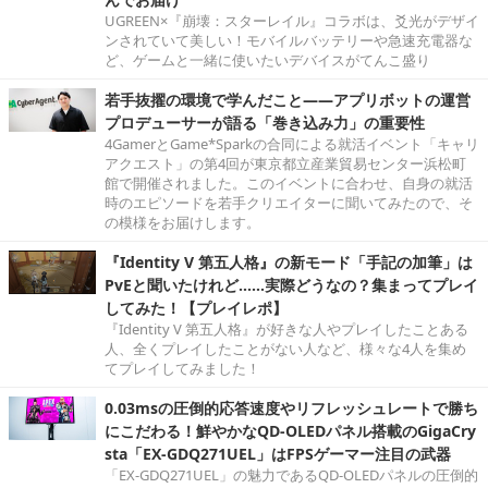
UGREEN×『崩壊：スターレイル』コラボは、爻光がデザイ
ンされていて美しい！モバイルバッテリーや急速充電器な
ど、ゲームと一緒に使いたいデバイスがてんこ盛り
若手抜擢の環境で学んだこと――アプリボットの運営
プロデューサーが語る「巻き込み力」の重要性
4GamerとGame*Sparkの合同による就活イベント「キャリ
アクエスト」の第4回が東京都立産業貿易センター浜松町
館で開催されました。このイベントに合わせ、自身の就活
時のエピソードを若手クリエイターに聞いてみたので、そ
の模様をお届けします。
『Identity V 第五人格』の新モード「手記の加筆」は
PvEと聞いたけれど……実際どうなの？集まってプレイ
してみた！【プレイレポ】
『Identity V 第五人格』が好きな人やプレイしたことある
人、全くプレイしたことがない人など、様々な4人を集め
てプレイしてみました！
0.03msの圧倒的応答速度やリフレッシュレートで勝ち
にこだわる！鮮やかなQD-OLEDパネル搭載のGigaCry
sta「EX-GDQ271UEL」はFPSゲーマー注目の武器
「EX-GDQ271UEL」の魅力であるQD-OLEDパネルの圧倒的