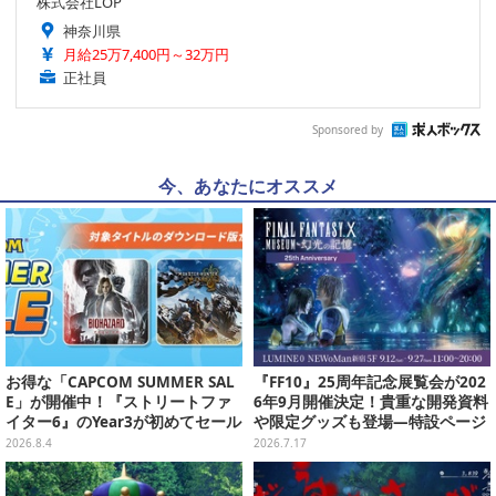
株式会社LOP
神奈川県
月給25万7,400円～32万円
正社員
Sponsored by
今、あなたにオススメ
お得な「CAPCOM SUMMER SAL
『FF10』25周年記念展覧会が202
E」が開催中！『ストリートファ
6年9月開催決定！貴重な開発資料
イター6』のYear3が初めてセール
や限定グッズも登場―特設ページ
対象に
では“思い出コメント”募集中
2026.8.4
2026.7.17