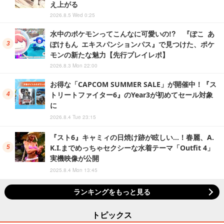
え上がる
2026.8.5 Wed 0:25
水中のポケモンってこんなに可愛いの!? 『ぽこ あ
ぽけもん エキスパンションパス』で見つけた、ポケ
モンの新たな魅力【先行プレイレポ】
2026.8.3 Mon 22:00
お得な「CAPCOM SUMMER SALE」が開催中！『ス
トリートファイター6』のYear3が初めてセール対象
に
2026.8.4 Tue 23:15
『スト6』キャミィの日焼け跡が眩しい…！春麗、A.
K.I.までめっちゃセクシーな水着テーマ「Outfit 4」
実機映像が公開
2025.8.4 Mon 13:45
ランキングをもっと見る
トピックス