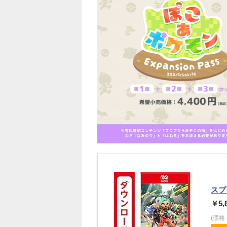
スプ
￥5,
(価