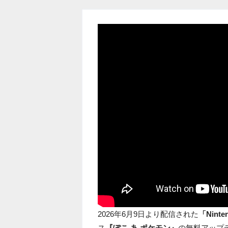
2026年6月9日より配信された
「Ninten
ス
『ぽこ あ ポケモン』
の無料アップ