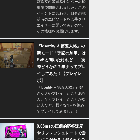
京都立産業貿易センター浜松
町館で開催されました。この
イベントに合わせ、自身の就
活時のエピソードを若手クリ
エイターに聞いてみたので、
その模様をお届けします。
『Identity V 第五人格』の
新モード「手記の加筆」は
PvEと聞いたけれど……実
際どうなの？集まってプレ
イしてみた！【プレイレ
ポ】
『Identity V 第五人格』が好
きな人やプレイしたことある
人、全くプレイしたことがな
い人など、様々な4人を集め
てプレイしてみました！
0.03msの圧倒的応答速度
やリフレッシュレートで勝
ちにこだわる！鮮やかなQ