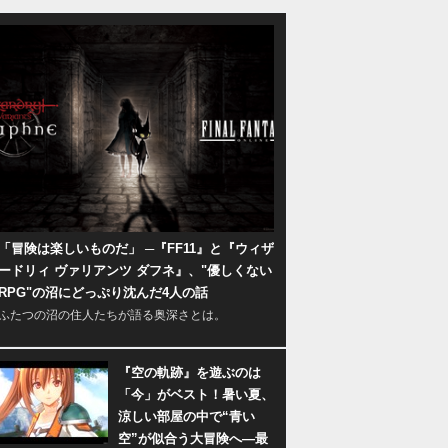
「冒険は楽しいものだ」 ─『FF11』と『ウィザ
ードリィ ヴァリアンツ ダフネ』、"優しくない
RPG"の沼にどっぷり沈んだ4人の話
ふたつの沼の住人たちが語る奥深さとは。
『空の軌跡』を遊ぶのは
「今」がベスト！暑い夏、
涼しい部屋の中で“青い
空”が似合う大冒険へ―最