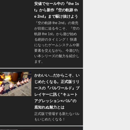
安値でセール中の『the 1s
t』から新作『空の軌跡 th
e 2nd』まで駆け抜けよう
『空の軌跡 the 2nd』の発売
が目前に迫る今こそ、『空の
軌跡 the 1st』から遊び始め
る絶好のタイミング！ 快適
になったゲームシステムや新
要素を交えながら、今遊びた
い本シリーズの魅力を紹介し
ます。
かわいい…だからこそ、い
じめたくなる。正式版リリ
ースの『パルワールド』プ
レイヤーに訊く“キュート
アグレッション×パル”の
底知れぬ魅力とは
正式版で登場する新たなパル
もいじめたくなる！