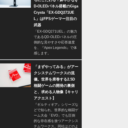
D-OLEDパネル搭載のGiga
Crysta「EX-GDQ271UE
L」はFPSゲーマー注目の
武器
「EX-GDQ271UEL」の魅力
であるQD-OLEDパネルの圧
倒的な見やすさや応答速度
を、『Apex Legends』で体
感します。
「まずやってみる」がアー
クシステムワークスの流
儀。世界を席巻する2.5D
格闘ゲームの開発の裏側
と、求める人物像【キャリ
アクエスト】
『ギルティギア』シリーズな
どで知られ、世界的な格闘ゲ
ーム大会「EVO」でも圧倒
的な存在感を放つアークシス
テムワークス。同社はどのよ