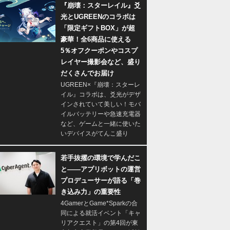
『崩壊：スターレイル』爻
光とUGREENのコラボは
「限定ギフトBOX」が超
豪華！全6商品に使える
5％オフクーポンやコスプ
レイヤー撮影会など、盛り
だくさんでお届け
UGREEN×『崩壊：スターレ
イル』コラボは、爻光がデザ
インされていて美しい！モバ
イルバッテリーや急速充電器
など、ゲームと一緒に使いた
いデバイスがてんこ盛り
若手抜擢の環境で学んだこ
と――アプリボットの運営
プロデューサーが語る「巻
き込み力」の重要性
4GamerとGame*Sparkの合
同による就活イベント「キャ
リアクエスト」の第4回が東