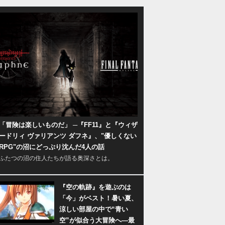
「冒険は楽しいものだ」 ─『FF11』と『ウィザ
ードリィ ヴァリアンツ ダフネ』、"優しくない
RPG"の沼にどっぷり沈んだ4人の話
ふたつの沼の住人たちが語る奥深さとは。
『空の軌跡』を遊ぶのは
「今」がベスト！暑い夏、
涼しい部屋の中で“青い
空”が似合う大冒険へ―最