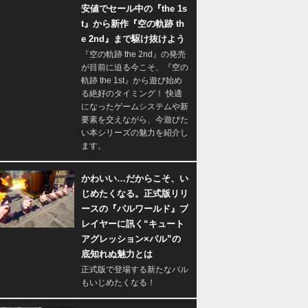
安値でセール中の『the 1s
t』から新作『空の軌跡 th
e 2nd』まで駆け抜けよう
『空の軌跡 the 2nd』の発売
が目前に迫る今こそ、『空の
軌跡 the 1st』から遊び始め
る絶好のタイミング！ 快適
になったゲームシステムや新
要素を交えながら、今遊びた
い本シリーズの魅力を紹介し
ます。
かわいい…だからこそ、い
じめたくなる。正式版リリ
ースの『パルワールド』プ
レイヤーに訊く“キュート
アグレッション×パル”の
底知れぬ魅力とは
正式版で登場する新たなパル
もいじめたくなる！