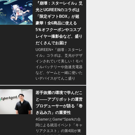
『崩壊：スターレイル』爻
光とUGREENのコラボは
「限定ギフトBOX」が超
豪華！全6商品に使える
5％オフクーポンやコスプ
レイヤー撮影会など、盛り
だくさんでお届け
UGREEN×『崩壊：スターレ
イル』コラボは、爻光がデザ
インされていて美しい！モバ
イルバッテリーや急速充電器
など、ゲームと一緒に使いた
いデバイスがてんこ盛り
若手抜擢の環境で学んだこ
と――アプリボットの運営
プロデューサーが語る「巻
き込み力」の重要性
4GamerとGame*Sparkの合
同による就活イベント「キャ
リアクエスト」の第4回が東