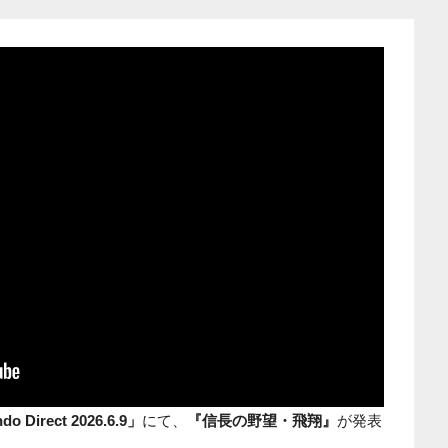
do Direct 2026.6.9」
にて、
『信長の野望・飛翔』
が発表