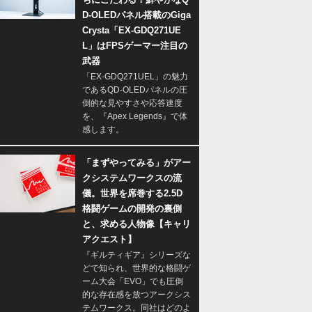
D-OLEDパネル搭載のGiga
Crysta「EX-GDQ271UE
L」はFPSゲーマー注目の
武器
「EX-GDQ271UEL」の魅力
であるQD-OLEDパネルの圧
倒的な見やすさや応答速度
を、『Apex Legends』で体
感します。
「まずやってみる」がアー
クシステムワークスの流
儀。世界を席巻する2.5D
格闘ゲームの開発の裏側
と、求める人物像【キャリ
アクエスト】
『ギルティギア』シリーズな
どで知られ、世界的な格闘ゲ
ーム大会「EVO」でも圧倒
的な存在感を放つアークシス
テムワークス。同社はどのよ