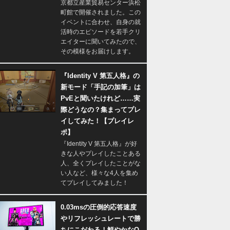
京都立産業貿易センター浜松
町館で開催されました。この
イベントに合わせ、自身の就
活時のエピソードを若手クリ
エイターに聞いてみたので、
その模様をお届けします。
『Identity V 第五人格』の
新モード「手記の加筆」は
PvEと聞いたけれど……実
際どうなの？集まってプレ
イしてみた！【プレイレ
ポ】
『Identity V 第五人格』が好
きな人やプレイしたことある
人、全くプレイしたことがな
い人など、様々な4人を集め
てプレイしてみました！
0.03msの圧倒的応答速度
やリフレッシュレートで勝
ちにこだわる！鮮やかなQ