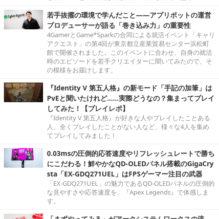
若手抜擢の環境で学んだこと――アプリボットの運営
プロデューサーが語る「巻き込み力」の重要性
4GamerとGame*Sparkの合同による就活イベント「キャリ
アクエスト」の第4回が東京都立産業貿易センター浜松町
館で開催されました。このイベントに合わせ、自身の就活
時のエピソードを若手クリエイターに聞いてみたので、そ
の模様をお届けします。
『Identity V 第五人格』の新モード「手記の加筆」は
PvEと聞いたけれど……実際どうなの？集まってプレイ
してみた！【プレイレポ】
『Identity V 第五人格』が好きな人やプレイしたことある
人、全くプレイしたことがない人など、様々な4人を集め
てプレイしてみました！
0.03msの圧倒的応答速度やリフレッシュレートで勝ち
にこだわる！鮮やかなQD-OLEDパネル搭載のGigaCry
sta「EX-GDQ271UEL」はFPSゲーマー注目の武器
「EX-GDQ271UEL」の魅力であるQD-OLEDパネルの圧倒的
な見やすさや応答速度を、『Apex Legends』で体感しま
す。
「まずやってみる」がアークシステムワークスの流