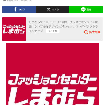
シェア
ポスト
送る
しまむらで「セ・リーグ5球団」グッズがオンライン販
売！シンプルなデザインのTシャツ、ロングパンツをラ
インナップ
全 11 枚
拡大写真