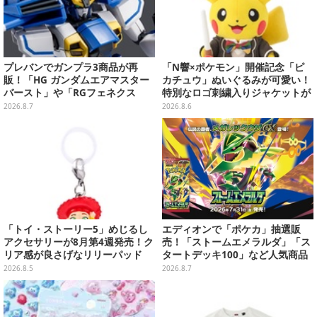
プレバンでガンプラ3商品が再
「N響×ポケモン」開催記念「ピ
販！「HG ガンダムエアマスター
カチュウ」ぬいぐるみが可愛い！
バースト」や「RGフェネクス
特別なロゴ刺繍入りジャケットが
（ナラティブVer.）」も
オシャレ
2026.8.7
2026.8.6
「トイ・ストーリー5」めじるし
エディオンで「ポケカ」抽選販
アクセサリーが8月第4週発売！ク
売！「ストームエメラルダ」「ス
リア感が良さげなリリーパッド
タートデッキ100」など人気商品
や、ジェシーなど全5種ラインナ
が対象
2026.8.5
2026.8.7
ップ