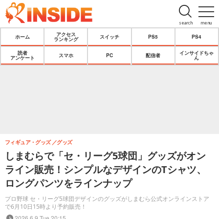
search
menu
アクセス
ホーム
スイッチ
PS5
PS4
ランキング
読者
インサイドちゃ
スマホ
PC
配信者
アンケート
ん
フィギュア・グッズ
グッズ
しまむらで「セ・リーグ5球団」グッズがオン
ライン販売！シンプルなデザインのTシャツ、
ロングパンツをラインナップ
プロ野球 セ・リーグ5球団デザインのグッズがしまむら公式オンラインストア
で6月10日15時より予約販売！
2026.6.9 Tue 20:15