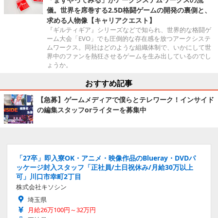
儀。世界を席巻する2.5D格闘ゲームの開発の裏側と、
求める人物像【キャリアクエスト】
『ギルティギア』シリーズなどで知られ、世界的な格闘ゲ
ーム大会「EVO」でも圧倒的な存在感を放つアークシステ
ムワークス。同社はどのような組織体制で、いかにして世
界中のファンを熱狂させるゲームを生み出しているのでし
ょうか。
おすすめ記事
【急募】ゲームメディアで僕らとテレワーク！インサイド
の編集スタッフorライターを募集中
「27卒」即入寮OK・アニメ・映像作品のBlueray・DVDパ
ッケージ封入スタッフ「正社員/土日祝休み/月給30万以上
可」川口市幸町2丁目
株式会社キソシン
埼玉県
月給26万100円～32万円