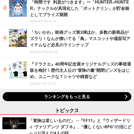
「時間です 利息がつきます」ー「HUNTER×HUNTE
R」ナックルが具現化した「ポットクリン」が貯金箱
としてプライズ展開
2026.8.6 Thu 6:10
「ちいかわ」映画グッズ第3弾ほか、多数の新商品が
ズラリ！なんか懐いてる「鳥」マスコットや場面写ア
イテムなど必見のラインナップ
2026.8.6 Thu 20:25
『ドラクエ』40周年記念展オリジナルグッズの事後通
販を検討！歴代主人公の“冒険の書”開閉ピンズをはじ
め、ユニークなＴシャツや雑貨など
2026.8.7 Fri 12:15
ランキングをもっと見る
トピックス
「冒険は楽しいものだ」 ─『FF11』と『ウィザードリ
ィ ヴァリアンツ ダフネ』、"優しくないRPG"の沼にど
っぷり沈んだ4人の話