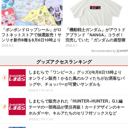
「ボンボンドロップシール」がロ
「機動戦士ガンダム」がアウトド
フトネットストアで抽選販売！サ
アブランド「NANGA」コラボ！
ンリオ新作8種を8月6日10時より
完売していた「ガンダムの盾型寝
受付開始
袋」も2次受注開始
2026.8.5
2026.8.7
Recommended by
グッズアクセスランキング
しまむらで「ワンピース」グッズが8月8日15時より
オンライン販売！かるた風のルフィたちがお洒落なバ
ッグや、チョッパーが可愛いサンダルも
2026.8.7 Fri 18:15
しまむらで販売された「HUNTER×HUNTER」G.I.編
テーマの一部商品が受注再販！カードデザインのキー
ホルダーや、キルアたちのセリフ付ソックスなど
2026.8.7 Fri 11:00