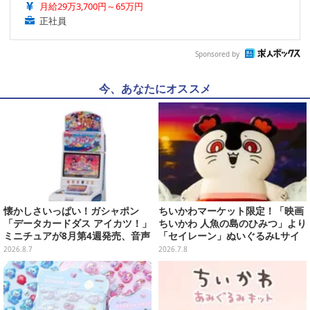
月給29万3,700円～65万円
正社員
Sponsored by
今、あなたにオススメ
懐かしさいっぱい！ガシャポン
ちいかわマーケット限定！「映画
「データカードダス アイカツ！」
ちいかわ 人魚の島のひみつ」より
ミニチュアが8月第4週発売、音声
「セイレーン」ぬいぐるみLサイ
が流れる特別仕様も当たる
ズが7月24日より予約開始
2026.8.7
2026.7.8