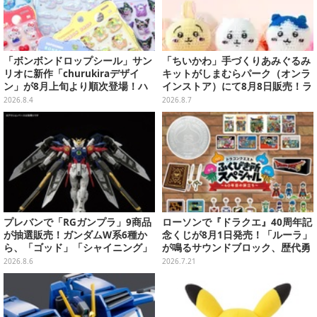
「ボンボンドロップシール」サン
「ちいかわ」手づくりあみぐるみ
リオに新作「churukiraデザイ
キットがしまむらパーク（オンラ
ン」が8月上旬より順次登場！ハ
インストア）にて8月8日販売！ラ
ローキティ、はぴだんぶいなど全
インナップ全3種、初心者向きの
2026.8.4
2026.8.7
8種類
編み方で作れちゃう
プレバンで「RGガンプラ」9商品
ローソンで『ドラクエ』40周年記
が抽選販売！ガンダムW系6種か
念くじが8月1日発売！「ルーラ」
ら、「ゴッド」「シャイニング」
が鳴るサウンドブロック、歴代勇
まで
者＆スライムのフィギュアなど、
2026.8.6
2026.7.21
シリーズを振り返る景品盛りだく
さん