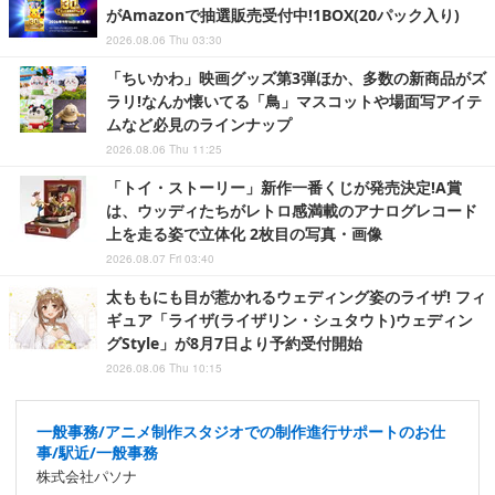
がAmazonで抽選販売受付中!1BOX(20パック入り)
2026.08.06 Thu 03:30
「ちいかわ」映画グッズ第3弾ほか、多数の新商品がズ
ラリ!なんか懐いてる「鳥」マスコットや場面写アイテ
ムなど必見のラインナップ
2026.08.06 Thu 11:25
「トイ・ストーリー」新作一番くじが発売決定!A賞
は、ウッディたちがレトロ感満載のアナログレコード
上を走る姿で立体化 2枚目の写真・画像
2026.08.07 Fri 03:40
太ももにも目が惹かれるウェディング姿のライザ! フィ
ギュア「ライザ(ライザリン・シュタウト)ウェディン
グStyle」が8月7日より予約受付開始
2026.08.06 Thu 10:15
一般事務/アニメ制作スタジオでの制作進行サポートのお仕
事/駅近/一般事務
株式会社パソナ