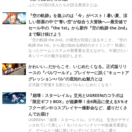
ふたつの沼の住人たちが語る奥深さとは。
『空の軌跡』を遊ぶのは「今」がベスト！暑い夏、涼
しい部屋の中で“青い空”が似合う大冒険へ―最安値で
セール中の『the 1st』から新作『空の軌跡 the 2nd』
まで駆け抜けよう
『空の軌跡 the 2nd』の発売が目前に迫る今こそ、『空の
軌跡 the 1st』から遊び始める絶好のタイミング！ 快適に
なったゲームシステムや新要素を交えながら、今遊びたい
本シリーズの魅力を紹介します。
かわいい…だからこそ、いじめたくなる。正式版リリ
ースの『パルワールド』プレイヤーに訊く“キュートア
グレッション×パル”の底知れぬ魅力とは
正式版で登場する新たなパルもいじめたくなる！
『崩壊：スターレイル』爻光とUGREENのコラボは
「限定ギフトBOX」が超豪華！全6商品に使える5％オ
フクーポンやコスプレイヤー撮影会など、盛りだくさ
んでお届け
UGREEN×『崩壊：スターレイル』コラボは、爻光がデザイ
ンされていて美しい！モバイルバッテリーや急速充電器な
ど、ゲームと一緒に使いたいデバイスがてんこ盛り