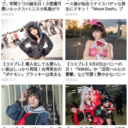
ブ」常闇トワの誕生日！小悪魔可
ース服が似合うナイスバディな美
愛いルックス×ミニスカ私服がマ
女にドキッ！『Muse Dash』ブ
ジ天使すぎな美女レイヤーまとめ
ロウに思わずお注射されたい【写
2026.8.8
2026.8.3
【写真45枚】
真8枚】
【コスプレ】擬人化しても愛らし
【コスプレ】8月2日はバニーの
い姿はしっかり再現！台湾美女の
日！『NIKKE』や「涼宮ハルヒの
『ポケモン』ブラッキーは美太も
憂鬱」など可愛く艷やかなバニー
も×ニーハイが織りなす絶対領域
ガールの美女レイヤーまとめ【写
2026.7.17
2026.8.2
で魅せる【写真8枚】
真60枚】