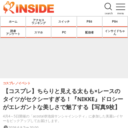
search
menu
アクセス
ホーム
スイッチ
PS5
PS4
ランキング
読者
インサイドちゃ
スマホ
PC
配信者
アンケート
ん
コスプレ
イベント
【コスプレ】ちらりと見える太もも×レースの
タイツがセクシーすぎる！『NIKKE』ドロシー
がエレガントな美しさで魅了する【写真9枚】
4月4～5日開催の「acosta!@池袋サンシャインシティ」に参加した美麗レイヤ
ーをピックアップしてお届けします。
2026.6.9 Tue 20:00