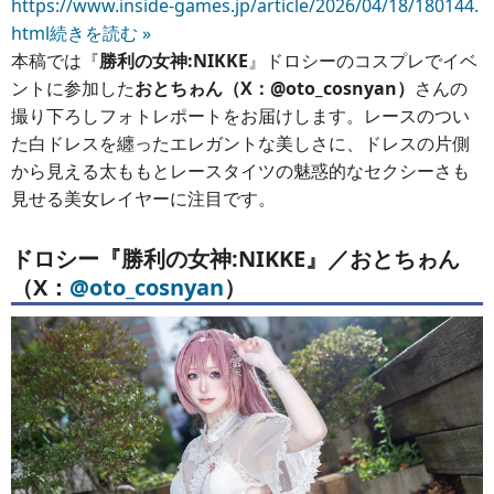
https://www.inside-games.jp/article/2026/04/18/180144.
html
続きを読む »
本稿では『
勝利の女神:NIKKE
』ドロシーのコスプレでイベ
ントに参加した
おとちゎん（X：@oto_cosnyan）
さんの
撮り下ろしフォトレポートをお届けします。レースのつい
た白ドレスを纏ったエレガントな美しさに、ドレスの片側
から見える太ももとレースタイツの魅惑的なセクシーさも
見せる美女レイヤーに注目です。
ドロシー『勝利の女神:NIKKE』／おとちゎん
（X：
@oto_cosnyan
）