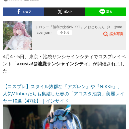
シェア
ポスト
送る
ドロシー『勝利の女神:NIKKE』／おとちゎん（X：@oto
_cosnyan）
全 9 枚
拡大写真
4月4～5日、東京・池袋サンシャインシティでコスプレイベ
ント「
acosta!@池袋サンシャインシティ
」が開催されまし
た。
【コスプレ】スタイル抜群な『アズレン』や『NIKKE』、
人気VTuberたちも集結した春の「アコスタ池袋」美麗レイ
ヤー10選【47枚】 | インサイド