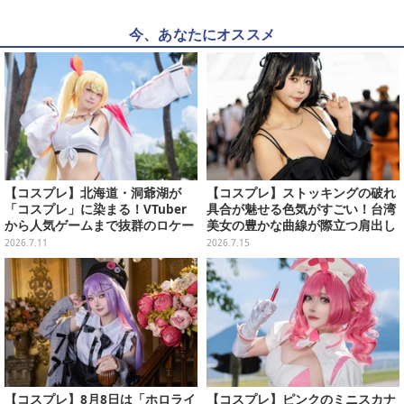
今、あなたにオススメ
【コスプレ】北海道・洞爺湖が
【コスプレ】ストッキングの破れ
「コスプレ」に染まる！VTuber
具合が魅せる色気がすごい！台湾
から人気ゲームまで抜群のロケー
美女の豊かな曲線が際立つ肩出し
ションも必見な美女レイヤー10選
ファッションがセクシーだった
2026.7.11
2026.7.15
【写真45枚】
【写真9枚】
【コスプレ】8月8日は「ホロライ
【コスプレ】ピンクのミニスカナ