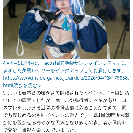
4月4～5日開催の「acosta!@池袋サンシャインシティ」に
参加した美麗レイヤーをピックアップしてお届けします。
https://www.inside-games.jp/article/2026/04/13/179858.
html
続きを読む »
いよいよ春本番の暖かさで開催されたイベント。1日目はあ
いにくの雨天でしたが、ホールや歩行者デッキがあり、コ
スプレをしたまま近隣の提携店舗に入ることができて、雨
でも楽しめるのも同イベントの魅力です。2日目は時折太陽
が顔を覗かせる穏やかな天気となり多くの参加者が屋内外
で交流、撮影を楽しんでいました。