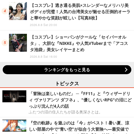
【コスプレ】透き通る美肌×スレンダーなメリハリ美
ボディが完璧！人気の台湾美女が魅せる圧倒的オーラ
と華やかな笑顔が眩しい【写真8枚】
2026.8.8 Sat 20:00
【コスプレ】ショーパンがクールな「セイバーオル
タ」、大胆な『NIKKE』や人気VTuberまで「アコス
タ池袋」美女レイヤーまとめ
2026.8.8 Sat 16:00
ランキングをもっと見る
トピックス
「冒険は楽しいものだ」 ─『FF11』と『ウィザードリ
ィ ヴァリアンツ ダフネ』、"優しくないRPG"の沼にど
っぷり沈んだ4人の話
ふたつの沼の住人たちが語る奥深さとは。
『空の軌跡』を遊ぶのは「今」がベスト！暑い夏、涼
しい部屋の中で“青い空”が似合う大冒険へ―最安値で