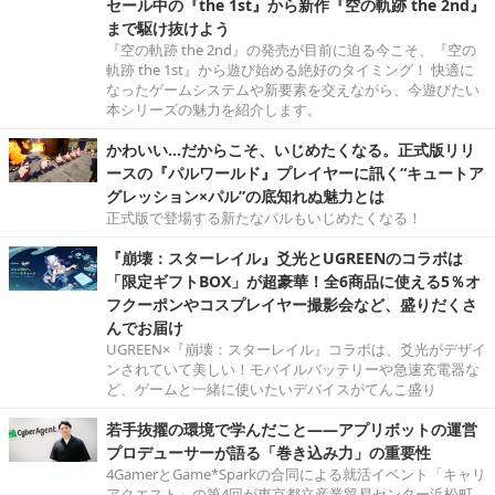
セール中の『the 1st』から新作『空の軌跡 the 2nd』
まで駆け抜けよう
『空の軌跡 the 2nd』の発売が目前に迫る今こそ、『空の
軌跡 the 1st』から遊び始める絶好のタイミング！ 快適に
なったゲームシステムや新要素を交えながら、今遊びたい
本シリーズの魅力を紹介します。
かわいい…だからこそ、いじめたくなる。正式版リリ
ースの『パルワールド』プレイヤーに訊く“キュートア
グレッション×パル”の底知れぬ魅力とは
正式版で登場する新たなパルもいじめたくなる！
『崩壊：スターレイル』爻光とUGREENのコラボは
「限定ギフトBOX」が超豪華！全6商品に使える5％オ
フクーポンやコスプレイヤー撮影会など、盛りだくさ
んでお届け
UGREEN×『崩壊：スターレイル』コラボは、爻光がデザイ
ンされていて美しい！モバイルバッテリーや急速充電器な
ど、ゲームと一緒に使いたいデバイスがてんこ盛り
若手抜擢の環境で学んだこと――アプリボットの運営
プロデューサーが語る「巻き込み力」の重要性
4GamerとGame*Sparkの合同による就活イベント「キャリ
アクエスト」の第4回が東京都立産業貿易センター浜松町