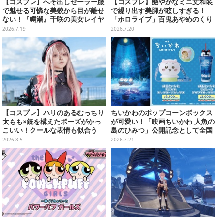
【コスプレ】へそ出しセーラー服
【コスプレ】艶やかなミニ丈和装
で魅せる可憐な美貌から目が離せ
で繰り出す美脚が眩しすぎる！
ない！『鳴潮』千咲の美女レイヤ
「ホロライブ」百鬼あやめのくり
ーは印象的な瞳も美しい【写真9
っとした大きな瞳がとにかく可愛
2026.7.19
2026.7.20
枚】
い【写真9枚】
【コスプレ】ハリのあるむっちり
ちいかわのポップコーンボックス
太もも×銃を構えたポーズがかっ
が可愛い！「映画ちいかわ 人魚の
こいい！クールな表情も似合う
島のひみつ」公開記念として全国
『NIKKE』ラピの美女レイヤーに
劇場で販売決定、セイレーンドリ
2026.8.5
2026.7.21
注目【写真7枚】
ンクカップホルダーも