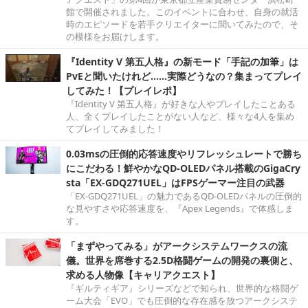
館で開催されました。このイベントに合わせ、自身の就活
時のエピソードを若手クリエイターに聞いてみたので、そ
の模様をお届けします。
『Identity V 第五人格』の新モード「手記の加筆」は
PvEと聞いたけれど……実際どうなの？集まってプレイ
してみた！【プレイレポ】
『Identity V 第五人格』が好きな人やプレイしたことある
人、全くプレイしたことがない人など、様々な4人を集め
てプレイしてみました！
0.03msの圧倒的応答速度やリフレッシュレートで勝ち
にこだわる！鮮やかなQD-OLEDパネル搭載のGigaCry
sta「EX-GDQ271UEL」はFPSゲーマー注目の武器
「EX-GDQ271UEL」の魅力であるQD-OLEDパネルの圧倒的
な見やすさや応答速度を、『Apex Legends』で体感しま
す。
「まずやってみる」がアークシステムワークスの流
儀。世界を席巻する2.5D格闘ゲームの開発の裏側と、
求める人物像【キャリアクエスト】
『ギルティギア』シリーズなどで知られ、世界的な格闘ゲ
ーム大会「EVO」でも圧倒的な存在感を放つアークシステ