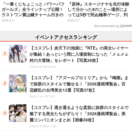
「一番くじちょこっと パワーパフ
『原神』スネージナヤを先行体験
ガールズ」全ラインナップ公開！
して分かった8のこと―場所によ
ラストワン賞は鍵チャーム付きの
っては5秒で死ぬ極寒ゲージ、列
シール帳スペシャルセットを用意
車は“ダイナミック途中下車”可能
2026.8.5
2026.8.7
など自由度高め
Recommended by
イベントアクセスランキング
【コスプレ】炎天下の池袋に『NTE』の美女レイヤー
が集結！あっという間に入場規制になった「メェメェ
村の大冒険」をレポート【写真28枚】
2026.8.8 Sat 22:30
【コスプレ】『アズールプロミリア』から『鳴潮』ま
で抜群のスタイルで魅せる！「2026漫画博覧会」百
花繚乱の台湾美女12選【写真37枚】
2026.7.31 Fri 7:00
【コスプレ】透き通るような柔肌に抜群のスタイルで
魅了する美女たちがずらり！「2026漫画博覧会」美
麗コンパニオンまとめ【画像39枚】
2026.8.5 Wed 7:00