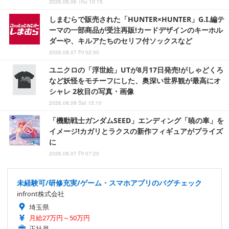
2026.08.06 Thu 10:15
しまむらで販売された「HUNTER×HUNTER」G.I.編テ
ーマの一部商品が受注再販!カードデザインのキーホル
ダーや、キルアたちのセリフ付ソックスなど
2026.08.07 Fri 02:00
ユニクロの「浮世絵」UTが8月17日発売!がしゃどくろ
など妖怪をモチーフにした、奥深い世界観が最高にオ
シャレ 2枚目の写真・画像
2026.08.08 Sat 15:10
「機動戦士ガンダムSEED」エンディング「暁の車」を
イメージ!カガリとラクスの新作フィギュアがプライズ
に
2026.08.07 Fri 07:20
未経験可/研修充実/ゲーム・スマホアプリのバグチェック
infront株式会社
埼玉県
月給27万円～50万円
正社員