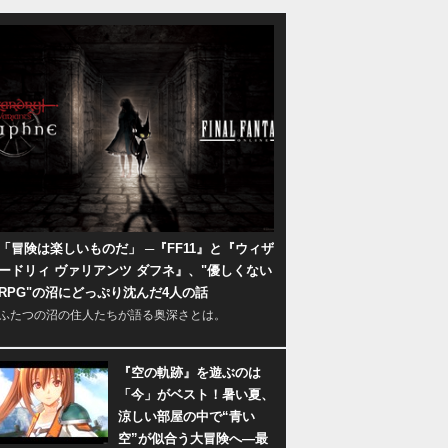
「冒険は楽しいものだ」 ─『FF11』と『ウィザ
ードリィ ヴァリアンツ ダフネ』、"優しくない
RPG"の沼にどっぷり沈んだ4人の話
ふたつの沼の住人たちが語る奥深さとは。
『空の軌跡』を遊ぶのは
「今」がベスト！暑い夏、
涼しい部屋の中で“青い
空”が似合う大冒険へ―最