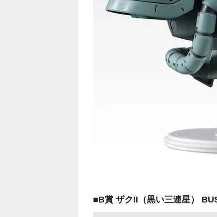
■B賞 ザクII（黒い三連星） BUS