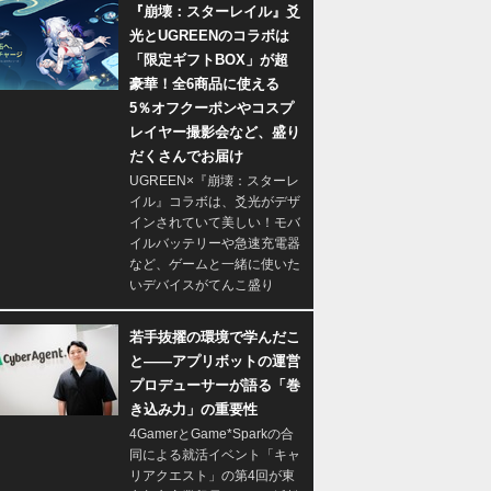
『崩壊：スターレイル』爻
光とUGREENのコラボは
「限定ギフトBOX」が超
豪華！全6商品に使える
5％オフクーポンやコスプ
レイヤー撮影会など、盛り
だくさんでお届け
UGREEN×『崩壊：スターレ
イル』コラボは、爻光がデザ
インされていて美しい！モバ
イルバッテリーや急速充電器
など、ゲームと一緒に使いた
いデバイスがてんこ盛り
若手抜擢の環境で学んだこ
と――アプリボットの運営
プロデューサーが語る「巻
き込み力」の重要性
4GamerとGame*Sparkの合
同による就活イベント「キャ
リアクエスト」の第4回が東