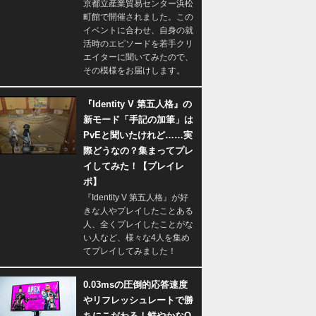
京都立産業貿易センター浜松
町館で開催されました。この
イベントに合わせ、自身の就
活時のエピソードを若手クリ
エイターに聞いてみたので、
その模様をお届けします。
『Identity V 第五人格』の
新モード「手記の加筆」は
PvEと聞いたけれど……実
際どうなの？集まってプレ
イしてみた！【プレイレ
ポ】
『Identity V 第五人格』が好
きな人やプレイしたことある
人、全くプレイしたことがな
い人など、様々な4人を集め
てプレイしてみました！
0.03msの圧倒的応答速度
やリフレッシュレートで勝
ちにこだわる！鮮やかなQ