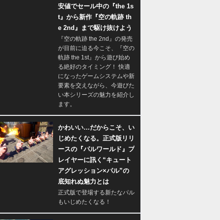
安値でセール中の『the 1s
t』から新作『空の軌跡 th
e 2nd』まで駆け抜けよう
『空の軌跡 the 2nd』の発売
が目前に迫る今こそ、『空の
軌跡 the 1st』から遊び始め
る絶好のタイミング！ 快適
になったゲームシステムや新
要素を交えながら、今遊びた
い本シリーズの魅力を紹介し
ます。
かわいい…だからこそ、い
じめたくなる。正式版リリ
ースの『パルワールド』プ
レイヤーに訊く“キュート
アグレッション×パル”の
底知れぬ魅力とは
正式版で登場する新たなパル
もいじめたくなる！