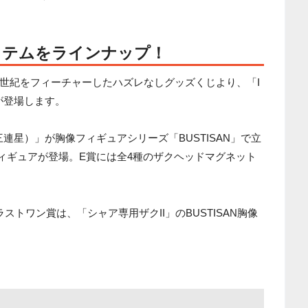
イテムをラインナップ！
世紀をフィーチャーしたハズレなしグッズくじより、「I
作が登場します。
い三連星）」が胸像フィギュアシリーズ「BUSTISAN」で立
ィギュアが登場。E賞には全4種のザクヘッドマグネット
トワン賞は、「シャア専用ザクII」のBUSTISAN胸像