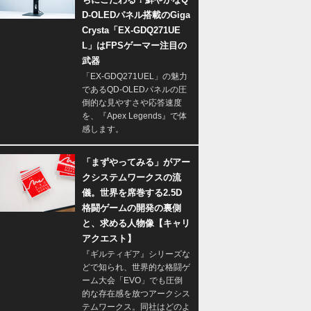
D-OLEDパネル搭載のGiga
Crysta「EX-GDQ271UE
L」はFPSゲーマー注目の
武器
「EX-GDQ271UEL」の魅力
であるQD-OLEDパネルの圧
倒的な見やすさや応答速度
を、『Apex Legends』で体
感します。
「まずやってみる」がアー
クシステムワークスの流
儀。世界を席巻する2.5D
格闘ゲームの開発の裏側
と、求める人物像【キャリ
アクエスト】
『ギルティギア』シリーズな
どで知られ、世界的な格闘ゲ
ーム大会「EVO」でも圧倒
的な存在感を放つアークシス
テムワークス。同社はどのよ