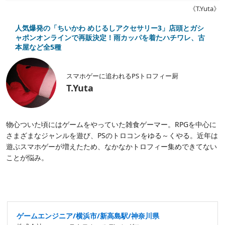
《T.Yuta》
人気爆発の「ちいかわ めじるしアクセサリー3」店頭とガシ
ャポンオンラインで再販決定！雨カッパを着たハチワレ、古
本屋など全5種
スマホゲーに追われるPSトロフィー厨
T.Yuta
物心ついた頃にはゲームをやっていた雑食ゲーマー。RPGを中心に
さまざまなジャンルを遊び、PSのトロコンをゆる～くやる。近年は
遊ぶスマホゲーが増えたため、なかなかトロフィー集めできてない
ことが悩み。
ゲームエンジニア/横浜市/新高島駅/神奈川県