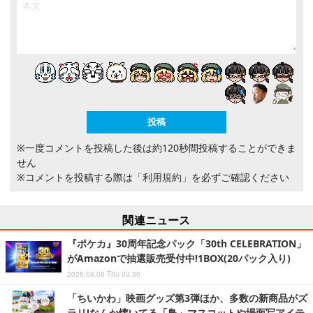
※一度コメントを投稿した後は約120秒間投稿することができま
せん
※コメントを投稿する際は
「利用規約」
を必ずご確認ください
関連ニュース
『ポケカ』30周年記念パック「30th CELEBRATION」
がAmazonで抽選販売受付中!1BOX(20パック入り)
2026.08.06 Thu 03:30
「ちいかわ」映画グッズ第3弾ほか、多数の新商品がズ
ラリ!なんか懐いてる「鳥」マスコットや場面写アイテ