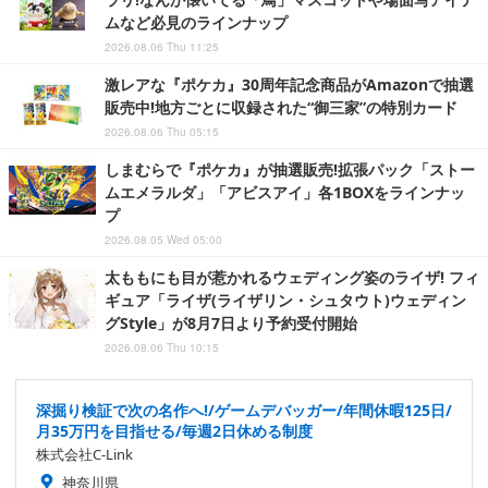
ムなど必見のラインナップ
2026.08.06 Thu 11:25
激レアな『ポケカ』30周年記念商品がAmazonで抽選
販売中!地方ごとに収録された“御三家”の特別カード
2026.08.06 Thu 05:15
しまむらで『ポケカ』が抽選販売!拡張パック「ストー
ムエメラルダ」「アビスアイ」各1BOXをラインナッ
プ
2026.08.05 Wed 05:00
太ももにも目が惹かれるウェディング姿のライザ! フィ
ギュア「ライザ(ライザリン・シュタウト)ウェディン
グStyle」が8月7日より予約受付開始
2026.08.06 Thu 10:15
深掘り検証で次の名作へ!/ゲームデバッガー/年間休暇125日/
月35万円を目指せる/毎週2日休める制度
株式会社C-Link
神奈川県