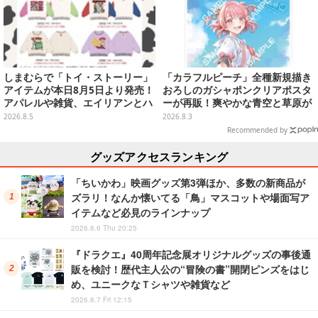
しまむらで「トイ・ストーリー」
「カラフルピーチ」全種新規描き
アイテムが本日8月5日より発売！
おろしのガシャポンクリアポスタ
アパレルや雑貨、エイリアンとハ
ーが再販！爽やかな青空と草原が
ムのダイカットクッションなど盛
イメージのイラスト全12種
2026.8.5
2026.8.3
りだくさん
Recommended by
グッズアクセスランキング
「ちいかわ」映画グッズ第3弾ほか、多数の新商品が
ズラリ！なんか懐いてる「鳥」マスコットや場面写ア
イテムなど必見のラインナップ
2026.8.6 Thu 20:25
『ドラクエ』40周年記念展オリジナルグッズの事後通
販を検討！歴代主人公の“冒険の書”開閉ピンズをはじ
め、ユニークなＴシャツや雑貨など
2026.8.7 Fri 12:15