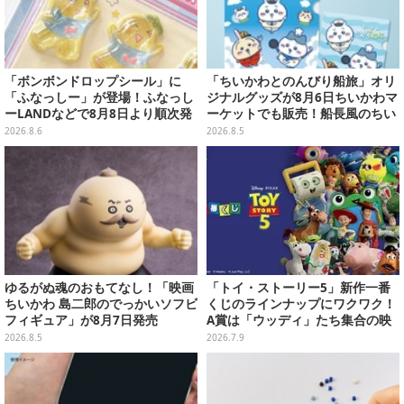
「ボンボンドロップシール」に
「ちいかわとのんびり船旅」オリ
「ふなっしー」が登場！ふなっし
ジナルグッズが8月6日ちいかわマ
ーLANDなどで8月8日より順次発
ーケットでも販売！船長風のちい
売
かわやセイレーンたちをデザイン
2026.8.6
2026.8.5
した4商品
ゆるがぬ魂のおもてなし！「映画
「トイ・ストーリー5」新作一番
ちいかわ 島二郎のでっかいソフビ
くじのラインナップにワクワク！
フィギュア」が8月7日発売
A賞は「ウッディ」たち集合の映
画記念フィギュア
2026.8.5
2026.7.9