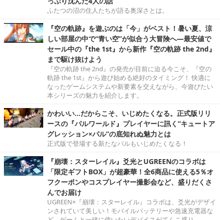
っぷり沈んだ4人の話
ふたつの沼の住人たちが語る奥深さとは。
『空の軌跡』を遊ぶのは「今」がベスト！暑い夏、涼
しい部屋の中で“青い空”が似合う大冒険へ―最安値で
セール中の『the 1st』から新作『空の軌跡 the 2nd』
まで駆け抜けよう
『空の軌跡 the 2nd』の発売が目前に迫る今こそ、『空の
軌跡 the 1st』から遊び始める絶好のタイミング！ 快適に
なったゲームシステムや新要素を交えながら、今遊びたい
本シリーズの魅力を紹介します。
かわいい…だからこそ、いじめたくなる。正式版リリ
ースの『パルワールド』プレイヤーに訊く“キュートア
グレッション×パル”の底知れぬ魅力とは
正式版で登場する新たなパルもいじめたくなる！
『崩壊：スターレイル』爻光とUGREENのコラボは
「限定ギフトBOX」が超豪華！全6商品に使える5％オ
フクーポンやコスプレイヤー撮影会など、盛りだくさ
んでお届け
UGREEN×『崩壊：スターレイル』コラボは、爻光がデザイ
ンされていて美しい！モバイルバッテリーや急速充電器な
ど、ゲームと一緒に使いたいデバイスがてんこ盛り