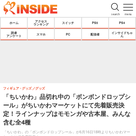
search
menu
アクセス
ホーム
スイッチ
PS5
PS4
ランキング
読者
インサイドちゃ
スマホ
PC
配信者
アンケート
ん
フィギュア・グッズ
グッズ
「ちいかわ」品切れ中の「ボンボンドロップシ
ール」がちいかわマーケットにて先着販売決
定！ラインナップはモモンガや古本屋、みんな
含む全4種
「ちいかわ」の「ボンボンドロップシール」が6月16日18時よりちいかわマー