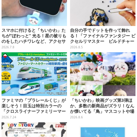
スマホに付けると「ちいかわ」た
自分の手でドットを作って飾れ
ちが“ぽわっと” 光る！星の被りも
る！「ファイナルファンタジー ピ
のをしたハチワレなど、アクセサ
クセルリマスター ビルドチャー
リーピン全3種
ムコレクション Vol.3」が予約
2026.7.8
2026.8.5
開始
ファミマの「プラレールくじ」が
「ちいかわ」映画グッズ第3弾ほ
楽しそう！目玉は特別カラーの
か、多数の新商品がズラリ！なん
「クロスライナーファミリーマー
か懐いてる「鳥」マスコットや場
ト号」、その他ライナップも注目
面写アイテムなど必見のラインナ
2026.7.24
2026.8.6
ップ