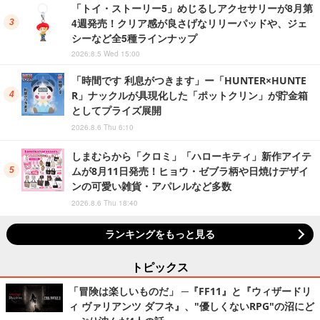
「トイ・ストーリー5」めじるしアクセサリーが8月第
4週発売！クリア感が良さげなリリーパッドや、ジェ
シーなど全5種ラインナップ
2026.8.5 Wed 15:00
「時間です 利息がつきます」ー「HUNTER×HUNTE
R」ナックルが具現化した「ポットクリン」が貯金箱
としてプライズ展開
2026.8.6 Thu 6:10
しまむらから「クロミ」「ハローキティ」新作アイテ
ムが8月11日発売！ヒョウ・ゼブラ柄や日焼けデザイ
ンの可愛い雑貨・アパレルなど多数
2026.8.6 Thu 18:40
ランキングをもっと見る
トピックス
「冒険は楽しいものだ」 ─『FF11』と『ウィザードリ
ィ ヴァリアンツ ダフネ』、"優しくないRPG"の沼にど