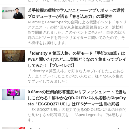
若手抜擢の環境で学んだこと――アプリボットの運営
プロデューサーが語る「巻き込み力」の重要性
4GamerとGame*Sparkの合同による就活イベント「キャリ
アクエスト」の第4回が東京都立産業貿易センター浜松町
館で開催されました。このイベントに合わせ、自身の就活
時のエピソードを若手クリエイターに聞いてみたので、そ
の模様をお届けします。
『Identity V 第五人格』の新モード「手記の加筆」は
PvEと聞いたけれど……実際どうなの？集まってプレイ
してみた！【プレイレポ】
『Identity V 第五人格』が好きな人やプレイしたことある
人、全くプレイしたことがない人など、様々な4人を集め
てプレイしてみました！
0.03msの圧倒的応答速度やリフレッシュレートで勝ち
にこだわる！鮮やかなQD-OLEDパネル搭載のGigaCry
sta「EX-GDQ271UEL」はFPSゲーマー注目の武器
「EX-GDQ271UEL」の魅力であるQD-OLEDパネルの圧倒的
な見やすさや応答速度を、『Apex Legends』で体感しま
す。