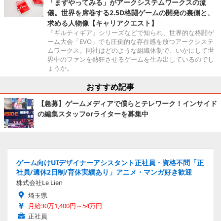
「まずやってみる」がアークシステムワークスの流
儀。世界を席巻する2.5D格闘ゲームの開発の裏側と、
求める人物像【キャリアクエスト】
『ギルティギア』シリーズなどで知られ、世界的な格闘ゲ
ーム大会「EVO」でも圧倒的な存在感を放つアークシステ
ムワークス。同社はどのような組織体制で、いかにして世
界中のファンを熱狂させるゲームを生み出しているのでし
ょうか。
おすすめ記事
【急募】ゲームメディアで僕らとテレワーク！インサイド
の編集スタッフorライターを募集中
ゲーム向けUIデザイナーアシスタント正社員・資格不問「正
社員/週休2日制/育休実績あり」アニメ・マンガ好き歓迎
株式会社Le Lien
埼玉県
月給30万1,400円～54万円
正社員