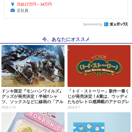
月給27万円～34万円
正社員
Sponsored by
今、あなたにオススメ
ドンキ限定『モンハンワイルズ』
「トイ・ストーリー」新作一番く
グッズが発売決定！半袖Tシャ
じが発売決定！A賞は、ウッディ
ツ、ソックスなどに線画の「アル
たちがレトロ感満載のアナログレ
シュベルド」「リオレウス」ら11
コード上を走る姿で立体化
2026.7.16
2026.8.7
体をデザイン